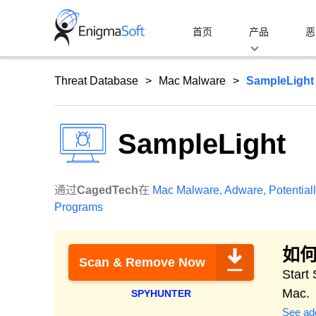
Skip
to
首页
产品
恶
content
Threat Database
Mac Malware
SampleLight
SampleLight
通过
CagedTech
在
Mac Malware
,
Adware
,
Potentia
Programs
如何
Scan & Remove Now
Start
Mac.
SPYHUNTER
See add