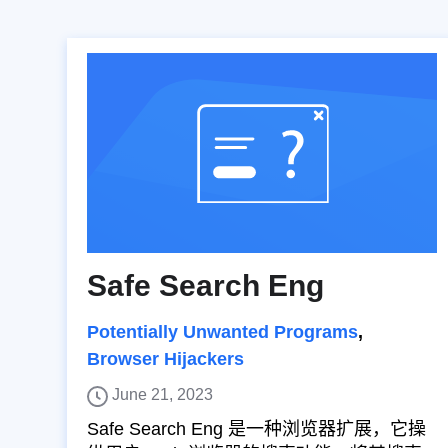
Safe Search Eng
Potentially Unwanted Programs
,
Browser Hijackers
June 21, 2023
Safe Search Eng 是一种浏览器扩展，它操