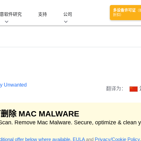
多设备许可证
（
意软件研究
支持
公司
折扣）
lly Unwanted
翻译为：
删除 MAC MALWARE
 Scan. Remove Mac Malware. Secure, optimize & clean 
itional offer below where available.
EULA
and
Privacy/Cookie Policy
.