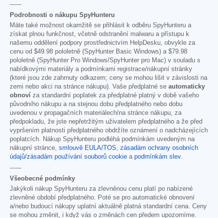
------
Podrobnosti o nákupu SpyHunteru
Máte také možnost okamžitě se přihlásit k odběru SpyHunteru a
získat plnou funkčnost, včetně odstranění malwaru a přístupu k
našemu oddělení podpory prostřednictvím HelpDesku, obvykle za
cenu od
$49.98
pololetně (SpyHunter Basic Windows) a
$79.98
pololetně (SpyHunter Pro Windows/SpyHunter pro Mac) v souladu s
nabídkovými materiály a podmínkami registrace/nákupní stránky
(které jsou zde zahrnuty odkazem; ceny se mohou lišit v závislosti na
zemi nebo akci na stránce nákupu). Vaše předplatné se
automaticky
obnoví
za standardní poplatek za předplatné platný v době vašeho
původního nákupu a na stejnou dobu předplatného nebo dobu
uvedenou v propagačních materiálech/na stránce nákupu, za
předpokladu, že jste nepřetržitým uživatelem předplatného a že před
vypršením platnosti předplatného obdržíte oznámení o nadcházejících
poplatcích. Nákup SpyHunteru podléhá podmínkám uvedeným na
nákupní stránce,
smlouvě EULA/TOS
,
zásadám ochrany osobních
údajů/zásadám používání souborů cookie
a
podmínkám slev
.
------
Všeobecné podmínky
Jakýkoli nákup SpyHunteru za zlevněnou cenu platí po nabízené
zlevněné období předplatného. Poté se pro automatické obnovení
a/nebo budoucí nákupy uplatní aktuálně platná standardní cena. Ceny
se mohou změnit, i když vás o změnách cen předem upozorníme.