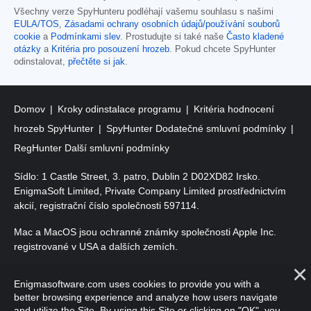
Všechny verze SpyHunteru podléhají vašemu souhlasu s našimi
EULA/TOS
,
Zásadami ochrany osobních údajů/používání souborů
cookie
a
Podmínkami slev
. Prostudujte si také naše
Často kladené
otázky
a
Kritéria pro posouzení hrozeb
. Pokud chcete SpyHunter
odinstalovat,
přečtěte si jak
.
Domov
Kroky odinstalace programu
Kritéria hodnocení
hrozeb SpyHunter
SpyHunter Dodatečné smluvní podmínky
RegHunter Další smluvní podmínky
Sídlo: 1 Castle Street, 3. patro, Dublin 2 D02XD82 Irsko.
EnigmaSoft Limited, Private Company Limited prostřednictvím
akcií, registrační číslo společnosti 597114.
Mac a MacOS jsou ochranné známky společnosti Apple Inc.
registrované v USA a dalších zemích.
Copyright 2016-2026. EnigmaSoft Ltd. Všechna práva
Enigmasoftware.com uses cookies to provide you with a
vyhrazena.
better browsing experience and analyze how users navigate
and utilize the Site. By using this Site or clicking on "OK", you