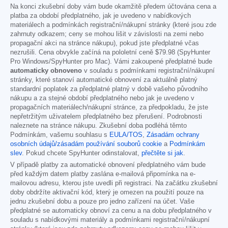
Na konci zkušební doby vám bude okamžitě předem účtována cena a
platba za období předplatného, jak je uvedeno v nabídkových
materiálech a podmínkách registrační/nákupní stránky (které jsou zde
zahrnuty odkazem; ceny se mohou lišit v závislosti na zemi nebo
propagační akci na stránce nákupu), pokud jste předplatné včas
nezrušili. Cena obvykle začíná na pololetní ceně
$79.98
(SpyHunter
Pro Windows/SpyHunter pro Mac). Vámi zakoupené předplatné bude
automaticky obnoveno
v souladu s podmínkami registrační/nákupní
stránky, které stanoví automatické obnovení za aktuálně platný
standardní poplatek za předplatné platný v době vašeho původního
nákupu a za stejné období předplatného nebo jak je uvedeno v
propagačních materiálech/nákupní stránce, za předpokladu, že jste
nepřetržitým uživatelem předplatného bez přerušení. Podrobnosti
naleznete na stránce nákupu. Zkušební doba podléhá těmto
Podmínkám, vašemu souhlasu s
EULA/TOS
,
Zásadám ochrany
osobních údajů/zásadám používání souborů cookie
a
Podmínkám
slev
. Pokud chcete SpyHunter odinstalovat,
přečtěte si jak
.
V případě platby za automatické obnovení předplatného vám bude
před každým datem platby zaslána e-mailová připomínka na e-
mailovou adresu, kterou jste uvedli při registraci. Na začátku zkušební
doby obdržíte aktivační kód, který je omezen na použití pouze na
jednu zkušební dobu a pouze pro jedno zařízení na účet. Vaše
předplatné se automaticky obnoví za cenu a na dobu předplatného v
souladu s nabídkovými materiály a podmínkami registrační/nákupní