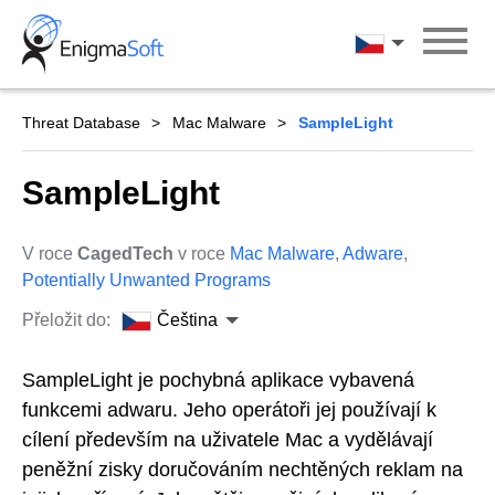
Skip
to
Čeština
content
Threat Database
Mac Malware
SampleLight
SampleLight
V roce
CagedTech
v roce
Mac Malware
,
Adware
,
Potentially Unwanted Programs
Přeložit do:
Čeština
SampleLight je pochybná aplikace vybavená
funkcemi adwaru. Jeho operátoři jej používají k
cílení především na uživatele Mac a vydělávají
peněžní zisky doručováním nechtěných reklam na