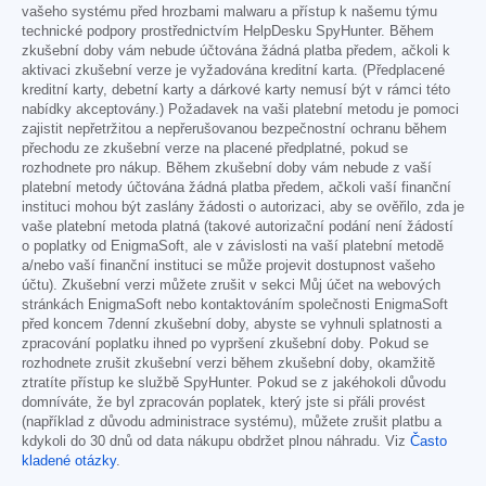
vašeho systému před hrozbami malwaru a přístup k našemu týmu
technické podpory prostřednictvím HelpDesku SpyHunter. Během
zkušební doby vám nebude účtována žádná platba předem, ačkoli k
aktivaci zkušební verze je vyžadována kreditní karta. (Předplacené
kreditní karty, debetní karty a dárkové karty nemusí být v rámci této
nabídky akceptovány.) Požadavek na vaši platební metodu je pomoci
zajistit nepřetržitou a nepřerušovanou bezpečnostní ochranu během
přechodu ze zkušební verze na placené předplatné, pokud se
rozhodnete pro nákup. Během zkušební doby vám nebude z vaší
platební metody účtována žádná platba předem, ačkoli vaší finanční
instituci mohou být zaslány žádosti o autorizaci, aby se ověřilo, zda je
vaše platební metoda platná (takové autorizační podání není žádostí
o poplatky od EnigmaSoft, ale v závislosti na vaší platební metodě
a/nebo vaší finanční instituci se může projevit dostupnost vašeho
účtu). Zkušební verzi můžete zrušit v sekci Můj účet na webových
stránkách EnigmaSoft nebo kontaktováním společnosti EnigmaSoft
před koncem 7denní zkušební doby, abyste se vyhnuli splatnosti a
zpracování poplatku ihned po vypršení zkušební doby. Pokud se
rozhodnete zrušit zkušební verzi během zkušební doby, okamžitě
ztratíte přístup ke službě SpyHunter. Pokud se z jakéhokoli důvodu
domníváte, že byl zpracován poplatek, který jste si přáli provést
(například z důvodu administrace systému), můžete zrušit platbu a
kdykoli do 30 dnů od data nákupu obdržet plnou náhradu. Viz
Často
kladené otázky
.