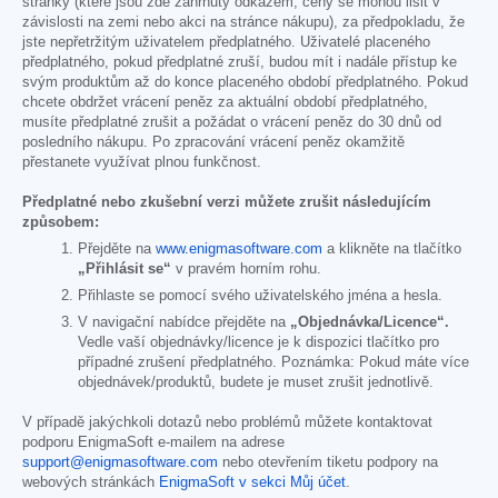
stránky (které jsou zde zahrnuty odkazem; ceny se mohou lišit v
závislosti na zemi nebo akci na stránce nákupu), za předpokladu, že
jste nepřetržitým uživatelem předplatného. Uživatelé placeného
předplatného, pokud předplatné zruší, budou mít i nadále přístup ke
svým produktům až do konce placeného období předplatného. Pokud
chcete obdržet vrácení peněz za aktuální období předplatného,
musíte předplatné zrušit a požádat o vrácení peněz do 30 dnů od
posledního nákupu. Po zpracování vrácení peněz okamžitě
přestanete využívat plnou funkčnost.
Předplatné nebo zkušební verzi můžete zrušit následujícím
způsobem:
Přejděte na
www.enigmasoftware.com
a klikněte na tlačítko
„Přihlásit se“
v pravém horním rohu.
Přihlaste se pomocí svého uživatelského jména a hesla.
V navigační nabídce přejděte na
„Objednávka/Licence“.
Vedle vaší objednávky/licence je k dispozici tlačítko pro
případné zrušení předplatného. Poznámka: Pokud máte více
objednávek/produktů, budete je muset zrušit jednotlivě.
V případě jakýchkoli dotazů nebo problémů můžete kontaktovat
podporu EnigmaSoft e-mailem na adrese
support@enigmasoftware.com
nebo otevřením tiketu podpory na
webových stránkách
EnigmaSoft v sekci Můj účet
.