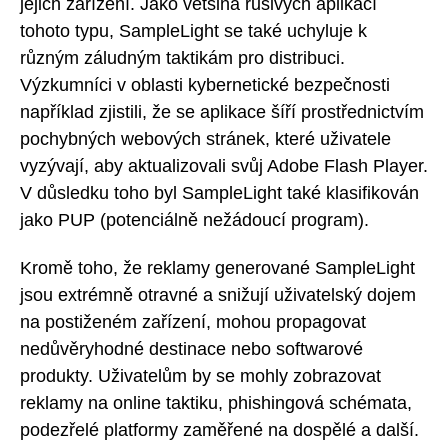
jejich zařízení. Jako většina rušivých aplikací
tohoto typu, SampleLight se také uchyluje k
různým záludným taktikám pro distribuci.
Výzkumníci v oblasti kybernetické bezpečnosti
například zjistili, že se aplikace šíří prostřednictvím
pochybných webových stránek, které uživatele
vyzývají, aby aktualizovali svůj Adobe Flash Player.
V důsledku toho byl SampleLight také klasifikován
jako PUP (potenciálně nežádoucí program).
Kromě toho, že reklamy generované SampleLight
jsou extrémně otravné a snižují uživatelský dojem
na postiženém zařízení, mohou propagovat
nedůvěryhodné destinace nebo softwarové
produkty. Uživatelům by se mohly zobrazovat
reklamy na online taktiku, phishingová schémata,
podezřelé platformy zaměřené na dospělé a další.