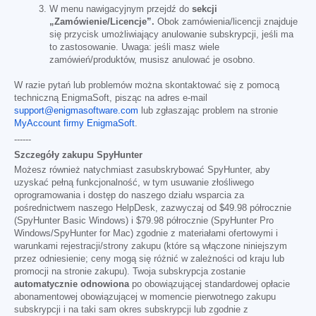
W menu nawigacyjnym przejdź do
sekcji
„Zamówienie/Licencje”.
Obok zamówienia/licencji znajduje
się przycisk umożliwiający anulowanie subskrypcji, jeśli ma
to zastosowanie. Uwaga: jeśli masz wiele
zamówień/produktów, musisz anulować je osobno.
W razie pytań lub problemów można skontaktować się z pomocą
techniczną EnigmaSoft, pisząc na adres e-mail
support@enigmasoftware.com
lub zgłaszając problem na stronie
MyAccount firmy EnigmaSoft
.
------
Szczegóły zakupu SpyHunter
Możesz również natychmiast zasubskrybować SpyHunter, aby
uzyskać pełną funkcjonalność, w tym usuwanie złośliwego
oprogramowania i dostęp do naszego działu wsparcia za
pośrednictwem naszego HelpDesk, zazwyczaj od
$49.98
półrocznie
(SpyHunter Basic Windows) i
$79.98
półrocznie (SpyHunter Pro
Windows/SpyHunter for Mac) zgodnie z materiałami ofertowymi i
warunkami rejestracji/strony zakupu (które są włączone niniejszym
przez odniesienie; ceny mogą się różnić w zależności od kraju lub
promocji na stronie zakupu). Twoja subskrypcja zostanie
automatycznie odnowiona
po obowiązującej standardowej opłacie
abonamentowej obowiązującej w momencie pierwotnego zakupu
subskrypcji i na taki sam okres subskrypcji lub zgodnie z