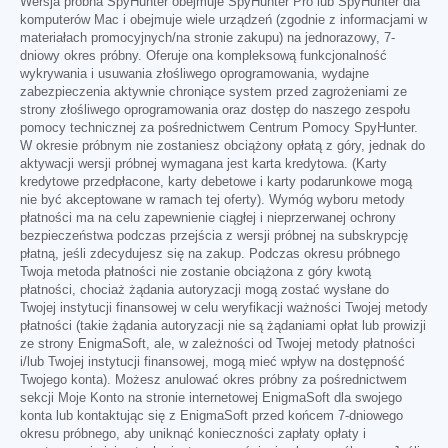
Wersja próbna SpyHunter obejmuje SpyHunter Pro lub SpyHunter dla
komputerów Mac i obejmuje wiele urządzeń (zgodnie z informacjami w
materiałach promocyjnych/na stronie zakupu) na jednorazowy, 7-
dniowy okres próbny. Oferuje ona kompleksową funkcjonalność
wykrywania i usuwania złośliwego oprogramowania, wydajne
zabezpieczenia aktywnie chroniące system przed zagrożeniami ze
strony złośliwego oprogramowania oraz dostęp do naszego zespołu
pomocy technicznej za pośrednictwem Centrum Pomocy SpyHunter.
W okresie próbnym nie zostaniesz obciążony opłatą z góry, jednak do
aktywacji wersji próbnej wymagana jest karta kredytowa. (Karty
kredytowe przedpłacone, karty debetowe i karty podarunkowe mogą
nie być akceptowane w ramach tej oferty). Wymóg wyboru metody
płatności ma na celu zapewnienie ciągłej i nieprzerwanej ochrony
bezpieczeństwa podczas przejścia z wersji próbnej na subskrypcję
płatną, jeśli zdecydujesz się na zakup. Podczas okresu próbnego
Twoja metoda płatności nie zostanie obciążona z góry kwotą
płatności, chociaż żądania autoryzacji mogą zostać wysłane do
Twojej instytucji finansowej w celu weryfikacji ważności Twojej metody
płatności (takie żądania autoryzacji nie są żądaniami opłat lub prowizji
ze strony EnigmaSoft, ale, w zależności od Twojej metody płatności
i/lub Twojej instytucji finansowej, mogą mieć wpływ na dostępność
Twojego konta). Możesz anulować okres próbny za pośrednictwem
sekcji Moje Konto na stronie internetowej EnigmaSoft dla swojego
konta lub kontaktując się z EnigmaSoft przed końcem 7-dniowego
okresu próbnego, aby uniknąć konieczności zapłaty opłaty i