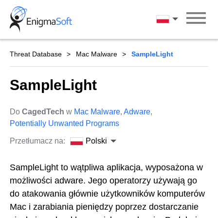
Skip
to
Polski
content
Threat Database
Mac Malware
SampleLight
SampleLight
Do
CagedTech
w
Mac Malware
,
Adware
,
Potentially Unwanted Programs
Przetłumacz na:
Polski
SampleLight to wątpliwa aplikacja, wyposażona w
możliwości adware. Jego operatorzy używają go
do atakowania głównie użytkowników komputerów
Mac i zarabiania pieniędzy poprzez dostarczanie