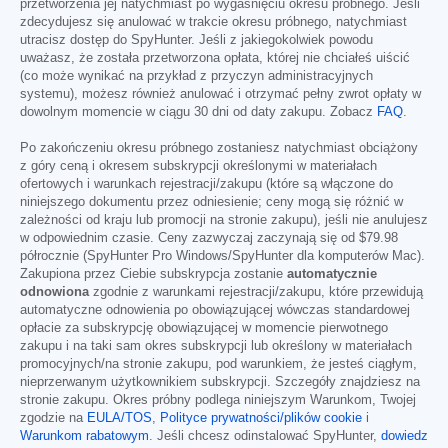
przetworzenia jej natychmiast po wygaśnięciu okresu próbnego. Jeśli
zdecydujesz się anulować w trakcie okresu próbnego, natychmiast
utracisz dostęp do SpyHunter. Jeśli z jakiegokolwiek powodu
uważasz, że została przetworzona opłata, której nie chciałeś uiścić
(co może wynikać na przykład z przyczyn administracyjnych
systemu), możesz również anulować i otrzymać pełny zwrot opłaty w
dowolnym momencie w ciągu 30 dni od daty zakupu. Zobacz
FAQ
.
Po zakończeniu okresu próbnego zostaniesz natychmiast obciążony
z góry ceną i okresem subskrypcji określonymi w materiałach
ofertowych i warunkach rejestracji/zakupu (które są włączone do
niniejszego dokumentu przez odniesienie; ceny mogą się różnić w
zależności od kraju lub promocji na stronie zakupu), jeśli nie anulujesz
w odpowiednim czasie. Ceny zazwyczaj zaczynają się od
$79.98
półrocznie (SpyHunter Pro Windows/SpyHunter dla komputerów Mac).
Zakupiona przez Ciebie subskrypcja zostanie
automatycznie
odnowiona
zgodnie z warunkami rejestracji/zakupu, które przewidują
automatyczne odnowienia po obowiązującej wówczas standardowej
opłacie za subskrypcję obowiązującej w momencie pierwotnego
zakupu i na taki sam okres subskrypcji lub określony w materiałach
promocyjnych/na stronie zakupu, pod warunkiem, że jesteś ciągłym,
nieprzerwanym użytkownikiem subskrypcji. Szczegóły znajdziesz na
stronie zakupu. Okres próbny podlega niniejszym Warunkom, Twojej
zgodzie na
EULA/TOS
,
Polityce prywatności/plików cookie
i
Warunkom rabatowym
. Jeśli chcesz odinstalować SpyHunter,
dowiedz