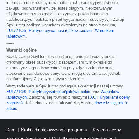
informacjami określonymi w materiałach promocyjnych/stronie
zakupu, pod warunkiem, że jesteś ciągłym, nieprzerwanym
użytkownikiem subskrypcji i otrzymasz powiadomienie o
nadchodzących opłatach przed wygaśnięciem subskrypcji. Zakup
SpyHunter podlega warunkom określonym na stronie zakupu,
EULA/TOS
,
Polityce prywatności/plików cookie
i
Warunkom
rabatowym
.
------
Warunki ogólne
Każdy zakup SpyHunter w obniżonej cenie jest ważny przez
oferowany okres subskrypcji z rabatem. Po tym okresie do
automatycznego odnowienia i/lub przyszłych zakupów będą
stosowane standardowe ceny. Ceny mogą ulec zmianie, jednak
poinformujemy Cię o tym z wyprzedzeniem.
Wszystkie wersje SpyHunter podlegają akceptacji naszej umowy
EULA/TOS
,
Polityki prywatności/plików cookie
oraz
Warunków
rabatowych
. Zapoznaj się również z naszymi
FAQ
i
Kryteriami oceny
zagrożeń
. Jeśli chcesz odinstalować SpyHunter,
dowiedz się, jak to
zrobić
.
Dom
Kroki odinstalowywania programu
Kryteria oceny
zagrożeń SpyHunter
Dodatkowe warunki SpyHunter