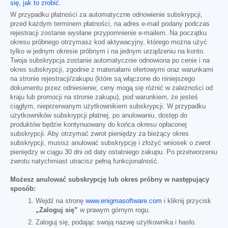
się, jak to zrobić
.
W przypadku płatności za automatyczne odnowienie subskrypcji,
przed każdym terminem płatności, na adres e-mail podany podczas
rejestracji zostanie wysłane przypomnienie e-mailem. Na początku
okresu próbnego otrzymasz kod aktywacyjny, którego można użyć
tylko w jednym okresie próbnym i na jednym urządzeniu na konto.
Twoja subskrypcja zostanie automatycznie odnowiona po cenie i na
okres subskrypcji, zgodnie z materiałami ofertowymi oraz warunkami
na stronie rejestracji/zakupu (które są włączone do niniejszego
dokumentu przez odniesienie; ceny mogą się różnić w zależności od
kraju lub promocji na stronie zakupu), pod warunkiem, że jesteś
ciągłym, nieprzerwanym użytkownikiem subskrypcji. W przypadku
użytkowników subskrypcji płatnej, po anulowaniu, dostęp do
produktów będzie kontynuowany do końca okresu opłaconej
subskrypcji. Aby otrzymać zwrot pieniędzy za bieżący okres
subskrypcji, musisz anulować subskrypcję i złożyć wniosek o zwrot
pieniędzy w ciągu 30 dni od daty ostatniego zakupu. Po przetworzeniu
zwrotu natychmiast utracisz pełną funkcjonalność.
Możesz anulować subskrypcję lub okres próbny w następujący
sposób:
Wejdź na stronę
www.enigmasoftware.com
i kliknij przycisk
„Zaloguj się”
w prawym górnym rogu.
Zaloguj się, podając swoją nazwę użytkownika i hasło.