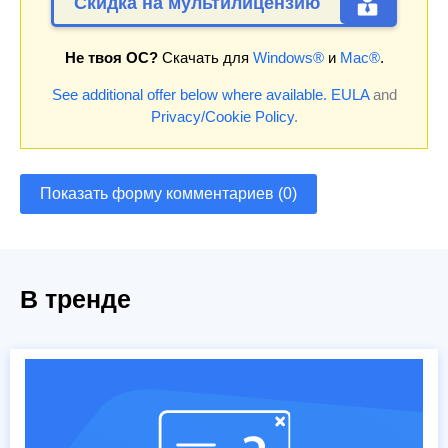
Скидка на мультилицензию
Не твоя ОС?
Скачать для
Windows®
и
Mac®
.
See additional offer below where available.
EULA
and
Privacy/Cookie Policy
.
Показать форму комментариев (0)
В тренде