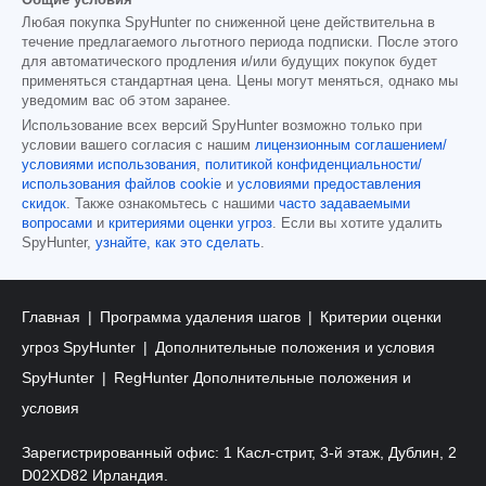
Любая покупка SpyHunter по сниженной цене действительна в
течение предлагаемого льготного периода подписки. После этого
для автоматического продления и/или будущих покупок будет
применяться стандартная цена. Цены могут меняться, однако мы
уведомим вас об этом заранее.
Использование всех версий SpyHunter возможно только при
условии вашего согласия с нашим
лицензионным соглашением/
условиями использования
,
политикой конфиденциальности/
использования файлов cookie
и
условиями предоставления
скидок
. Также ознакомьтесь с нашими
часто задаваемыми
вопросами
и
критериями оценки угроз
. Если вы хотите удалить
SpyHunter,
узнайте, как это сделать
.
Главная
Программа удаления шагов
Критерии оценки
угроз SpyHunter
Дополнительные положения и условия
SpyHunter
RegHunter Дополнительные положения и
условия
Зарегистрированный офис: 1 Касл-стрит, 3-й этаж, Дублин, 2
D02XD82 Ирландия.