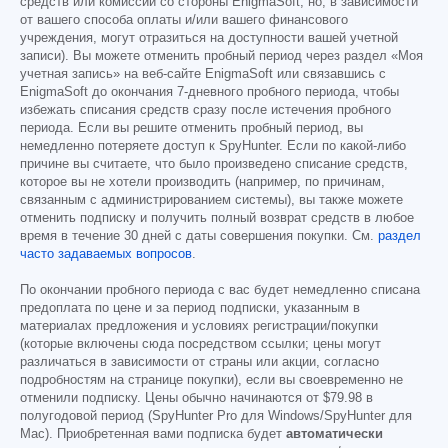
средств или комиссий со стороны EnigmaSoft, но, в зависимости
от вашего способа оплаты и/или вашего финансового
учреждения, могут отразиться на доступности вашей учетной
записи). Вы можете отменить пробный период через раздел «Моя
учетная запись» на веб-сайте EnigmaSoft или связавшись с
EnigmaSoft до окончания 7-дневного пробного периода, чтобы
избежать списания средств сразу после истечения пробного
периода. Если вы решите отменить пробный период, вы
немедленно потеряете доступ к SpyHunter. Если по какой-либо
причине вы считаете, что было произведено списание средств,
которое вы не хотели производить (например, по причинам,
связанным с администрированием системы), вы также можете
отменить подписку и получить полный возврат средств в любое
время в течение 30 дней с даты совершения покупки. См.
раздел
часто задаваемых вопросов
.
По окончании пробного периода с вас будет немедленно списана
предоплата по цене и за период подписки, указанным в
материалах предложения и условиях регистрации/покупки
(которые включены сюда посредством ссылки; цены могут
различаться в зависимости от страны или акции, согласно
подробностям на странице покупки), если вы своевременно не
отменили подписку. Цены обычно начинаются от
$79.98
в
полугодовой период (SpyHunter Pro для Windows/SpyHunter для
Mac). Приобретенная вами подписка будет
автоматически