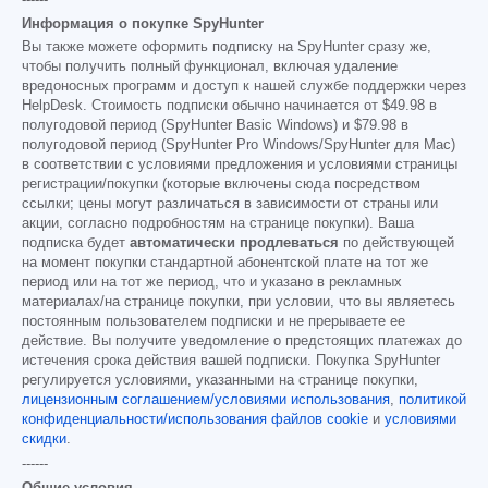
------
Информация о покупке SpyHunter
Вы также можете оформить подписку на SpyHunter сразу же,
чтобы получить полный функционал, включая удаление
вредоносных программ и доступ к нашей службе поддержки через
HelpDesk. Стоимость подписки обычно начинается от
$49.98
в
полугодовой период (SpyHunter Basic Windows) и
$79.98
в
полугодовой период (SpyHunter Pro Windows/SpyHunter для Mac)
в соответствии с условиями предложения и условиями страницы
регистрации/покупки (которые включены сюда посредством
ссылки; цены могут различаться в зависимости от страны или
акции, согласно подробностям на странице покупки). Ваша
подписка будет
автоматически продлеваться
по действующей
на момент покупки стандартной абонентской плате на тот же
период или на тот же период, что и указано в рекламных
материалах/на странице покупки, при условии, что вы являетесь
постоянным пользователем подписки и не прерываете ее
действие. Вы получите уведомление о предстоящих платежах до
истечения срока действия вашей подписки. Покупка SpyHunter
регулируется условиями, указанными на странице покупки,
лицензионным соглашением/условиями использования
,
политикой
конфиденциальности/использования файлов cookie
и
условиями
скидки
.
------
Общие условия