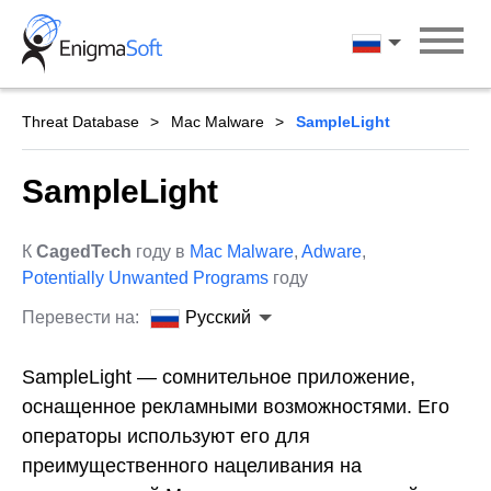
Skip
to
Русский
content
Threat Database
Mac Malware
SampleLight
SampleLight
К
CagedTech
году в
Mac Malware
,
Adware
,
Potentially Unwanted Programs
году
Перевести на:
Русский
SampleLight — сомнительное приложение,
оснащенное рекламными возможностями. Его
операторы используют его для
преимущественного нацеливания на