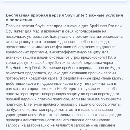
Бесплатная пробная версия SpyHunter: важные условия
и положения.
Пробная версия SpyHunter предназначена для SpyHunter Pro или
SpyHunter для Mac и включает в себя использование на
нескольких устройствах (как указано в рекламных материалах/на
странице покупки) в течение 7-дневного пробного периода,
предоставляя комплексные функции обнаружения и удаления
вредоносных программ, высокоэффективную защиту для
активной защиты вашей системы от угроз вредоносного ПО, а
также доступ к нашей службе технической поддержки через
SpyHunter HelpDesk. В течение пробного периода с вас не будет
взиматься предоплата, однако для активации пробной версии
потребуется кредитная карта. (Предоплаченные кредитные карты,
дебетовые карты и подарочные карты могут не приниматься в
рамках этого предложения.) Необходимость указания способа
оплаты гарантирует непрерывную защиту во время перехода от
пробной версии к платной подписке, если вы решите приобрести
подписку. В течение пробного периода с вашего способа оплаты
не будет списываться предоплата, хотя в ваше финансовое
учреждение могут быть отправлены запросы на авторизацию для
проверки действительности вашего способа оплаты (такие
запросы на авторизацию не являются запросами на списание