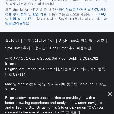
을 경우 사전에 알려드리겠습니다.
모든 SpyHunter 버전은 최종 사용자
라이선스 계약/서비스 약관
,
개인
정보/쿠키 정책
및
할인 약관
에 동의하는 조건으로 제공됩니다.
FAQ
및
위협 평가 기준
도 참조하십시오. SpyHunter를 제거하려면 제거
방
법을 알아보세요
.
홈페이지
프로그램 제거 단계
SpyHunter의 위협 평가 기준
SpyHunter 추가 이용약관
RegHunter 추가 이용약관
등록 사무실: 1 Castle Street, 3rd Floor, Dublin 2 D02XD82
Ireland.
EnigmaSoft Limited, 주식으로 제한되는 비공개 회사, 회사 등록
번호 597114.
Mac 및 MacOS는 미국 및 기타 국가에 등록된 Apple Inc.의 상표
입니다.
Enigmasoftware.com uses cookies to provide you with a
저작권 2016-2026. EnigmaSoft Ltd. 판권 소유.
better browsing experience and analyze how users navigate
and utilize the Site. By using this Site or clicking on "OK", you
consent to the use of cookies.
자세히 알아보기