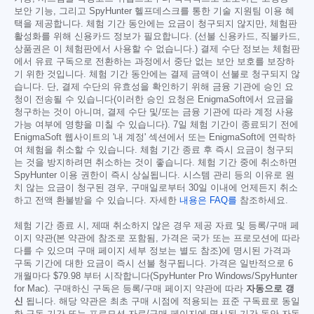
보안 기능, 그리고 SpyHunter 헬프데스크를 통한 기술 지원팀 이용 혜
택을 제공합니다. 체험 기간 동안에는 요금이 청구되지 않지만, 체험판
활성화를 위해 신용카드 정보가 필요합니다. (선불 신용카드, 직불카드,
상품권은 이 체험판에서 사용할 수 없습니다.) 결제 수단 정보는 체험판
에서 유료 구독으로 전환하는 과정에서 중단 없는 보안 보호를 보장하
기 위한 것입니다. 체험 기간 동안에는 결제 금액이 선불로 청구되지 않
습니다. 단, 결제 수단의 유효성을 확인하기 위해 금융 기관에 승인 요
청이 전송될 수 있습니다(이러한 승인 요청은 EnigmaSoft에서 요금을
청구하는 것이 아니며, 결제 수단 및/또는 금융 기관에 따라 계정 사용
가능 여부에 영향을 미칠 수 있습니다). 7일 체험 기간이 종료되기 전에
EnigmaSoft 웹사이트의 '내 계정' 섹션에서 또는 EnigmaSoft에 연락하
여 체험을 취소할 수 있습니다. 체험 기간 종료 후 즉시 요금이 청구되
는 것을 방지하려면 취소하는 것이 좋습니다. 체험 기간 중에 취소하면
SpyHunter 이용 권한이 즉시 상실됩니다. 시스템 관리 등의 이유로 원
치 않는 요금이 청구된 경우, 구매일로부터 30일 이내에 언제든지 취소
하고 전액 환불받을 수 있습니다. 자세한
내용은 FAQ를
참조하세요.
체험 기간 종료 시, 제때 취소하지 않은 경우 제공 자료 및 등록/구매 페
이지 약관(본 약관에 참조로 포함됨, 가격은 국가 또는 프로모션에 따라
다를 수 있으며 구매 페이지 세부 정보는 별도 참조)에 명시된 가격과
구독 기간에 대한 요금이 즉시 선불 청구됩니다. 가격은 일반적으로 6
개월마다
$79.98
부터 시작합니다(SpyHunter Pro Windows/SpyHunter
for Mac). 구매하신 구독은 등록/구매 페이지 약관에 따라
자동으로 갱
신
됩니다. 해당 약관은 최초 구매 시점에 적용되는 표준 구독료로 동일
한 구독 기간 또는 프로모션 자료/구매 페이지에 명시된 기간 동안 자동