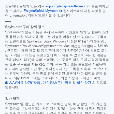
질문이나 문제가 있는 경우
support@enigmasoftware.com
으로 이메일
을 보내거나
EnigmaSoft의 MyAccount
웹사이트에서 지원 티켓을 열
어 EnigmaSoft 지원팀에 문의할 수 있습니다.
------
SpyHunter 구매 상세 정보
SpyHunter의 모든 기능을 즉시 구독하여 악성코드 제거 및 헬프데스크
를 통한 지원 부서 이용 등 모든 기능을 이용하실 수 있습니다. 구독료
는 일반적으로 SpyHunter Basic Windows 버전은 6개월마다
$49.98
,
SpyHunter Pro Windows/SpyHunter for Mac 버전은 6개월마다
$79.98
. 구독료는 제공 자료 및 등록/구매 페이지 약관(본 계약에 참조로 포함
됨, 가격은 국가 또는 프로모션에 따라 다를 수 있으며, 자세한 내용은
구매 페이지 참조)에 따라 부과됩니다. 구독은 최초 구매 시점에 적용되
는 표준 구독료로
자동 갱신
되며, 구독 기간 또는 프로모션 자료/구매
페이지에 명시된 기간 동안 유지됩니다. 단, 구독을 지속적으로 유지하
는 경우에 한하며, 구독 만료 전에 예정된 요금에 대한 알림을 받게 됩
니다. SpyHunter 구매는 구매 페이지, 최종 사용자 라이선스 계약
(EULA)/이용 약관(TOS)
,
개인정보/쿠키 정책
및
할인 약관
의 적용을
받습니다.
------
일반 약관
SpyHunter를 할인된 가격으로 구매하신 경우, 해당 할인 구독 기간 동
안 유효합니다. 이후에는 자동 갱신 및/또는 향후 구매 시 당시 적용되
는 표준 가격이 적용됩니다. 가격은 변경될 수 있으며, 변경 사항이 있