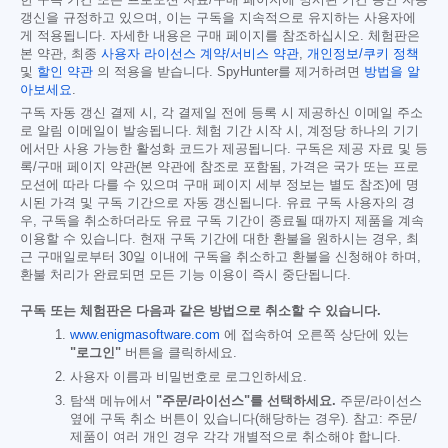
갱신을 규정하고 있으며, 이는 구독을 지속적으로 유지하는 사용자에
게 적용됩니다. 자세한 내용은 구매 페이지를 참조하십시오. 체험판은
본 약관, 최종
사용자 라이선스 계약/서비스 약관
,
개인정보/쿠키 정책
및
할인 약관
의 적용을 받습니다. SpyHunter를 제거하려면
방법을 알
아보세요
.
구독 자동 갱신 결제 시, 각 결제일 전에 등록 시 제공하신 이메일 주소
로 알림 이메일이 발송됩니다. 체험 기간 시작 시, 계정당 하나의 기기
에서만 사용 가능한 활성화 코드가 제공됩니다. 구독은 제공 자료 및 등
록/구매 페이지 약관(본 약관에 참조로 포함됨, 가격은 국가 또는 프로
모션에 따라 다를 수 있으며 구매 페이지 세부 정보는 별도 참조)에 명
시된 가격 및 구독 기간으로 자동 갱신됩니다. 유료 구독 사용자의 경
우, 구독을 취소하더라도 유료 구독 기간이 종료될 때까지 제품을 계속
이용할 수 있습니다. 현재 구독 기간에 대한 환불을 원하시는 경우, 최
근 구매일로부터 30일 이내에 구독을 취소하고 환불을 신청해야 하며,
환불 처리가 완료되면 모든 기능 이용이 즉시 중단됩니다.
구독 또는 체험판은 다음과 같은 방법으로 취소할 수 있습니다.
www.enigmasoftware.com
에 접속하여 오른쪽 상단에 있는
"로그인"
버튼을 클릭하세요.
사용자 이름과 비밀번호로 로그인하세요.
탐색 메뉴에서
"주문/라이선스"를 선택하세요.
주문/라이선스
옆에 구독 취소 버튼이 있습니다(해당하는 경우). 참고: 주문/
제품이 여러 개인 경우 각각 개별적으로 취소해야 합니다.