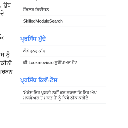
ਨ, ਉਹ
ਹੈਂਡਲਰ ਡਿਵੀਜ਼ਨ
ਦੇ
SkilledModuleSearch
ਕਿ
ਪ੍ਰਸਿੱਧ ਮੁੱਦੇ
ਐਪੋਰਨਰ.ਕਾੱਮ
ਸ ਨੂੰ
 ਯਕੀਨੀ
ਕੀ Lookmovie.io ਸੁਰੱਖਿਅਤ ਹੈ?
ਸਮਰਥਨ
ਪ੍ਰਸਿੱਧ ਕਿਵੇਂ-ਟੌਸ
'ਮੈਕੋਸ ਇਹ ਪੁਸ਼ਟੀ ਨਹੀਂ ਕਰ ਸਕਦਾ ਕਿ ਇਹ ਐਪ
ਮਾਲਵੇਅਰ ਤੋਂ ਮੁਕਤ ਹੈ' ਨੂੰ ਕਿਵੇਂ ਠੀਕ ਕਰੀਏ