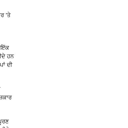
ਰ 'ਤੇ
 ਇੱਕ
ੀਦੇ ਹਨ
ਪਾਂ ਦੀ
ੇ
਼ਿਕਾਰ
ਪੂਰਣ