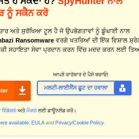
ਿਤ ਹੋ ਸਕਦਾ ਹੈ?
SpyHunter ਨਾਲ
ਨੂੰ ਸਕੈਨ ਕਰੋ
 ਅਤੇ ਸੁਰੱਖਿਆ ਟੂਲ ਹੈ ਜੋ ਉਪਭੋਗਤਾਵਾਂ ਨੂੰ ਡੂੰਘਾਈ ਨਾਲ
hbazi Ransomware
ਵਰਗੇ ਖਤਰਿਆਂ ਦੀ ਇੱਕ ਵਿਸ਼ਾਲ ਸ਼੍ਰੇ
ਕਨੀਕੀ ਸਹਾਇਤਾ ਸੇਵਾ ਪ੍ਰਦਾਨ ਕਰਨ ਵਿੱਚ ਮਦਦ ਕਰਨ ਲਈ ਤਿ
ਆਪਣੇ ਕਾਰੋਬਾਰ ਦੇ ਪੈਸੇ ਬਚਾਓ!
ਮਲਟੀ-ਲਾਈਸੈਂਸ ਛੂਟ ਦਾ ਹਵਾਲਾ
ter
?
ਵਿੰਡੋਜ਼®
ਅਤੇ
ਮੈਕ®
ਲਈ ਡਾਊਨਲੋਡ ਕਰੋ।
ere available.
EULA
and
Privacy/Cookie Policy
.