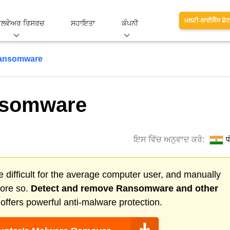
ਮਲਟੀ-ਲਾਈਸੈਂਸ ਛੋਟਾ
ਾਲਵੇਅਰ ਰਿਸਰਚ
ਸਹਾਇਤਾ
ਕੰਪਨੀ
Ransomware
nsomware
ਇਸ ਵਿੱਚ ਅਨੁਵਾਦ ਕਰੋ:
प
 difficult for the average computer user, and manually
more so.
Detect and remove
Ransomware
and other
ffers powerful anti-malware protection.