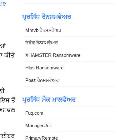
re
ਪ੍ਰਸਿੱਧ ਰੈਨਸਮਵੇਅਰ
Mmvb ਰੈਨਸਮਵੇਅਰ
ਓਫੋਕ ਰੈਨਸਮਵੇਅਰ
ੀਆਂ
ਾ ਕੀਤੇ
XHAMSTER Ransomware
Hlas Ransomware
Poaz ਰੈਨਸਮਵੇਅਰ
ਨੀ
ਪ੍ਰਸਿੱਧ ਮੈਕ ਮਾਲਵੇਅਰ
ਇਸ ਤੋਂ
ਚ ਅਸਫਲ
Fuq.com
ManagerUnit
 ਸਾਈਬਰ
PrimaryRemote