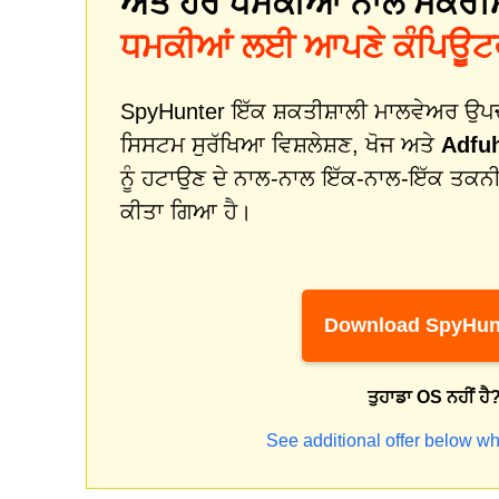
ਅਤੇ ਹੋਰ ਧਮਕੀਆਂ ਨਾਲ ਸੰਕਰਮ
ਧਮਕੀਆਂ ਲਈ ਆਪਣੇ ਕੰਪਿਊਟਰ 
SpyHunter ਇੱਕ ਸ਼ਕਤੀਸ਼ਾਲੀ ਮਾਲਵੇਅਰ ਉਪਚਾਰ
ਸਿਸਟਮ ਸੁਰੱਖਿਆ ਵਿਸ਼ਲੇਸ਼ਣ, ਖੋਜ ਅਤੇ
Adfu
ਨੂੰ ਹਟਾਉਣ ਦੇ ਨਾਲ-ਨਾਲ ਇੱਕ-ਨਾਲ-ਇੱਕ ਤ
ਕੀਤਾ ਗਿਆ ਹੈ।
Download SpyHun
ਤੁਹਾਡਾ OS ਨਹੀਂ ਹੈ
See additional offer below wh