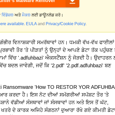
nter’s Malware Remover
?
ਵਿੰਡੋਜ਼®
ਅਤੇ
ਮੈਕ®
ਲਈ ਡਾਊਨਲੋਡ ਕਰੋ।
ere available.
EULA
and
Privacy/Cookie Policy
.
ਭੀਰ ਵਿਨਾਸ਼ਕਾਰੀ ਸਮਰੱਥਾਵਾਂ ਹਨ। ਧਮਕੀ ਵੱਖ-ਵੱਖ ਫਾਈਲਾਂ
ਰਭਾਵੀ ਤੌਰ 'ਤੇ ਪੀੜਤਾਂ ਨੂੰ ਉਨ੍ਹਾਂ ਦੇ ਆਪਣੇ ਡੇਟਾ ਤੱਕ ਪਹੁੰਚਣ ਤ
ਂ ਵਿੱਚ '.adfuhbazi' ਐਕਸਟੈਂਸ਼ਨ ਨੂੰ ਜੋੜਦੀ ਹੈ। ਉਦਾਹਰਨ
ਿੱਚ ਬਦਲ ਜਾਵੇਗੀ, ਜਦੋਂ ਕਿ '2.pdf' '2.pdf.adfuhbazi' ਬਣ
fuhbazi Ransomware 'How TO RESTOR YOR ADFUHBA
ਰ ਕਰਦਾ ਹੈ। ਇਸ ਨੋਟ ਦੀਆਂ ਸਮੱਗਰੀਆਂ ਸਪੱਸ਼ਟ ਤੌਰ 'ਤੇ
਼ਾਨੇ ਵੱਡੀਆਂ ਸੰਸਥਾਵਾਂ ਜਾਂ ਸੰਸਥਾਵਾਂ ਹਨ ਅਤੇ ਇਸ ਤੋਂ ਘੱਟ,
ਤਰੇ ਦੇ ਕਾਰਕ ਅਜਿਹੇ ਸੰਗਠਨਾਂ ਦੁਆਰਾ ਰੱਖੇ ਗਏ ਕੀਮਤੀ ਡੇਟ