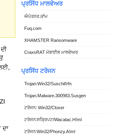
ਪ੍ਰਸਿੱਧ ਮਾਲਵੇਅਰ
ਐਪੋਰਨਰ.ਕਾੱਮ
Fuq.com
XHAMSTER Ransomware
 ਦੀ
CraxsRAT ਮੋਬਾਈਲ ਮਾਲਵੇਅਰ
ੋਂ
 ਲਈ,
ਪ੍ਰਸਿੱਧ ਟਰੋਜਨ
Trojan:Win32/Suschil!rfn
Trojan.Malware.300983.Susgen
ZI
ਟਰੋਜਨ: Win32/Cloxer
ਟਰੋਜਨ:ਸਕ੍ਰਿਪਟ/Wacatac.H!ml
ਾ ਦਾ
ਟਰੋਜਨ:Win32/Phonzy.A!ml