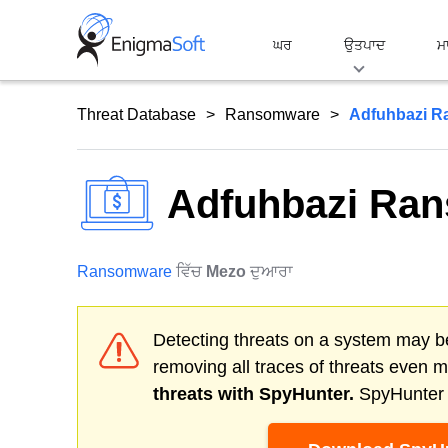
Skip
to
ਘਰ
ਉਤਪਾਦ
ਮ
content
Threat Database
Ransomware
Adfuhbazi 
Adfuhbazi Ra
Ransomware
ਵਿੱਚ
Mezo
ਦੁਆਰਾ
Detecting threats on a system may be
removing all traces of threats even 
threats with SpyHunter.
SpyHunter o