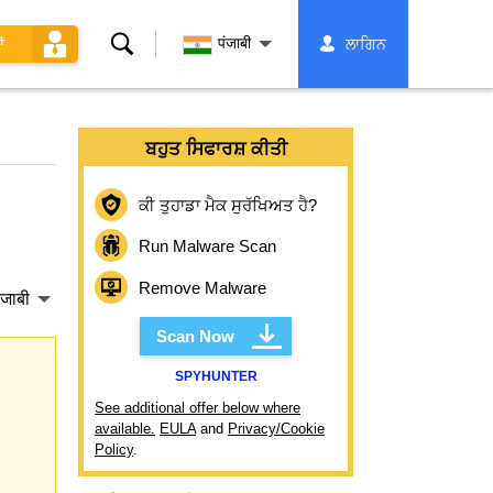
ਖੋਜ
पंजाबी
ਲਾਗਿਨ
ਂ
ਬਹੁਤ ਸਿਫਾਰਸ਼ ਕੀਤੀ
ਕੀ ਤੁਹਾਡਾ ਮੈਕ ਸੁਰੱਖਿਅਤ ਹੈ?
Run Malware Scan
Remove Malware
ंजाबी
Scan Now
SPYHUNTER
See additional offer below where
available.
EULA
and
Privacy/Cookie
Policy
.