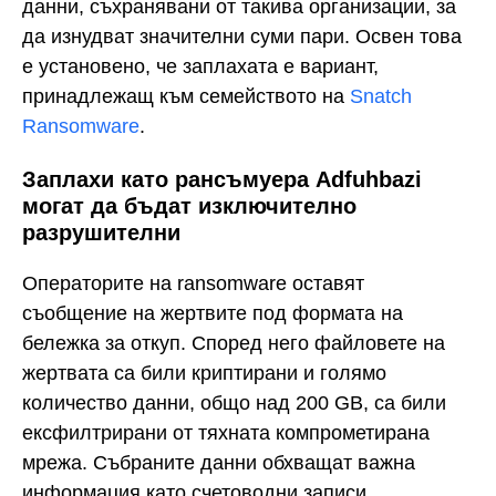
данни, съхранявани от такива организации, за
да изнудват значителни суми пари. Освен това
е установено, че заплахата е вариант,
принадлежащ към семейството на
Snatch
Ransomware
.
Заплахи като рансъмуера Adfuhbazi
могат да бъдат изключително
разрушителни
Операторите на ransomware оставят
съобщение на жертвите под формата на
бележка за откуп. Според него файловете на
жертвата са били криптирани и голямо
количество данни, общо над 200 GB, са били
ексфилтрирани от тяхната компрометирана
мрежа. Събраните данни обхващат важна
информация като счетоводни записи,