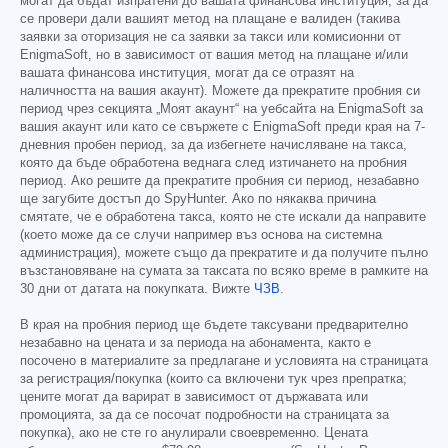
могат да бъдат изпратени до вашата финансова институция, за да
се провери дали вашият метод на плащане е валиден (такива
заявки за оторизация не са заявки за такси или комисионни от
EnigmaSoft, но в зависимост от вашия метод на плащане и/или
вашата финансова институция, могат да се отразят на
наличността на вашия акаунт). Можете да прекратите пробния си
период чрез секцията „Моят акаунт“ на уебсайта на EnigmaSoft за
вашия акаунт или като се свържете с EnigmaSoft преди края на 7-
дневния пробен период, за да избегнете начисляване на такса,
която да бъде обработена веднага след изтичането на пробния
период. Ако решите да прекратите пробния си период, незабавно
ще загубите достъп до SpyHunter. Ако по някаква причина
смятате, че е обработена такса, която не сте искали да направите
(което може да се случи например въз основа на системна
администрация), можете също да прекратите и да получите пълно
възстановяване на сумата за таксата по всяко време в рамките на
30 дни от датата на покупката. Вижте
ЧЗВ
.
В края на пробния период ще бъдете таксувани предварително
незабавно на цената и за периода на абонамента, както е
посочено в материалите за предлагане и условията на страницата
за регистрация/покупка (които са включени тук чрез препратка;
цените могат да варират в зависимост от държавата или
промоцията, за да се посочат подробности на страницата за
покупка), ако не сте го анулирали своевременно. Цената