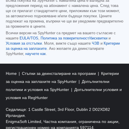
Всяка покупка на SpyHunter с намалена цена е валидна за
предложения период на абонамент с намалена цена. След това
ще се прилагат стандартните цени, приложими към този момент,
за автоматично подновяване и/или бъдещи покупки. Цените
подлежат на промяна, въпреки че ще ви уведомим предварително
за промените в цените.
Всички версии на SpyHunter са предмет на вашето съгласие с
нашите
EULA/TOS
,
Политика за поверителност/бисквитки
и
Условия за отстъпки
. Моля, вижте също нашите
ЧЗВ
и
Критерии
за оценка на заплахите
. Ако желаете да деинсталирате
SpyHunter,
научете как
.
Home
Стъпки за деинсталиране на програми
Критерии
за оценка на заплахите на SpyHunter
Допълнителни
политики и условия на SpyHunter
Допълнителни условия и
условия на RegHunter
Седалище: 1 Castle Street, 3rd Floor, Dublin 2 D02XD82
Ирландия.
EnigmaSoft Limited, Частна компания, ограничена по акции,
регистрационен номер на компанията 597114.