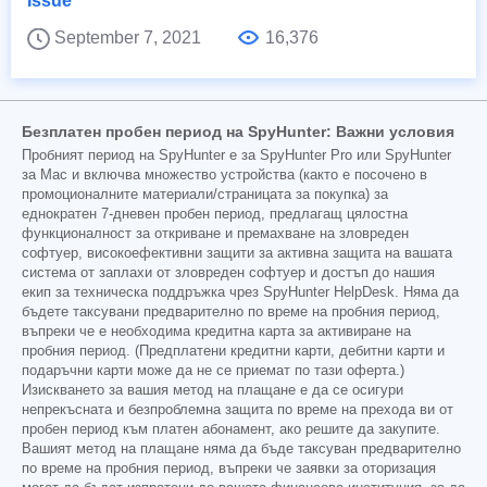
Issue
September 7, 2021
16,376
Безплатен пробен период на SpyHunter: Важни условия
Пробният период на SpyHunter е за SpyHunter Pro или SpyHunter
за Mac и включва множество устройства (както е посочено в
промоционалните материали/страницата за покупка) за
еднократен 7-дневен пробен период, предлагащ цялостна
функционалност за откриване и премахване на зловреден
софтуер, високоефективни защити за активна защита на вашата
система от заплахи от зловреден софтуер и достъп до нашия
екип за техническа поддръжка чрез SpyHunter HelpDesk. Няма да
бъдете таксувани предварително по време на пробния период,
въпреки че е необходима кредитна карта за активиране на
пробния период. (Предплатени кредитни карти, дебитни карти и
подаръчни карти може да не се приемат по тази оферта.)
Изискването за вашия метод на плащане е да се осигури
непрекъсната и безпроблемна защита по време на прехода ви от
пробен период към платен абонамент, ако решите да закупите.
Вашият метод на плащане няма да бъде таксуван предварително
по време на пробния период, въпреки че заявки за оторизация