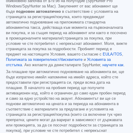
обикновено започва от
$79.98
на полугодие (SpyHunter Pro
Windows/SpyHunter за Mac). Закупеният от вас абонамент ще
бъде
подновен автоматично
в съответствие с условията на
страницата за регистрация/покупка, които предвиждат
автоматично подновяване на приложимата стандартна
абонаментна такса, действаща към момента на първоначалната
ви покупка, и за същия период на абонамент или както е посочено
в промоционалните материали/страницата за покупка, при
условие че сте потребител с непрекъснат абонамент. Моля, вижте
страницата за покупка за подробности. Пробният период е
предмет на настоящите Условия, вашето съгласие с
EULA/TOS
,
Политиката за поверителност/бисквитките
и
Условията за
отстъпка
. Ако желаете да деинсталирате SpyHunter,
научете как
.
За плащане при автоматично подновяване на абонамента ви, ще
бъде изпратено имейл напомняне на имейл адреса, който сте
предоставили при регистрацията си, преди всяка дата на
плащане. В началото на пробния период ще получите
активационен код, който е ограничен до само един пробен период
и само за едно устройство на акаунт. Абонаментът ви ще се
поднови автоматично на цената и за периода на абонамента в
съответствие с материалите за предлагане и условията на
страницата за регистрация/покупка (които са включени тук чрез
препратка; цените могат да варират в зависимост от държавата
или промоцията, за да се посочат подробности за страницата за
покупка), при условие че сте потребител с непрекъснат