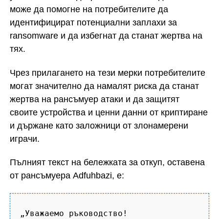
може да помогне на потребителите да
идентифицират потенциални заплахи за
ransomware и да избегнат да станат жертва на
тях.
Чрез прилагането на тези мерки потребителите
могат значително да намалят риска да станат
жертва на рансъмуер атаки и да защитят
своите устройства и ценни данни от криптиране
и държане като заложници от злонамерени
играчи.
Пълният текст на бележката за откуп, оставена
от рансъмуера Adfuhbazi, е:
„Уважаемо ръководство!