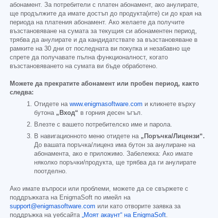
абонамент. За потребители с платен абонамент, ако анулирате,
ще продължите да имате достъп до продукта(ите) си до края на
периода на платения абонамент. Ако желаете да получите
възстановяване на сумата за текущия си абонаментен период,
трябва да анулирате и да кандидатствате за възстановяване в
рамките на 30 дни от последната ви покупка и незабавно ще
спрете да получавате пълна функционалност, когато
възстановяването на сумата ви бъде обработено.
Можете да прекратите абонамент или пробен период, както
следва:
Отидете на
www.enigmasoftware.com
и кликнете върху
бутона
„Вход“
в горния десен ъгъл.
Влезте с вашето потребителско име и парола.
В навигационното меню отидете на
„Поръчка/Лицензи“.
До вашата поръчка/лиценз има бутон за анулиране на
абонамента, ако е приложимо. Забележка: Ако имате
няколко поръчки/продукта, ще трябва да ги анулирате
поотделно.
Ако имате въпроси или проблеми, можете да се свържете с
поддръжката на EnigmaSoft по имейл на
support@enigmasoftware.com
или като отворите заявка за
поддръжка на уебсайта
„Моят акаунт“ на EnigmaSoft
.