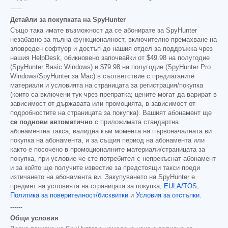
------
Детайли за покупката на SpyHunter
Също така имате възможност да се абонирате за SpyHunter
незабавно за пълна функционалност, включително премахване на
зловреден софтуер и достъп до нашия отдел за поддръжка чрез
нашия HelpDesk, обикновено започвайки от
$49.98
на полугодие
(SpyHunter Basic Windows) и
$79.98
на полугодие (SpyHunter Pro
Windows/SpyHunter за Mac) в съответствие с предлаганите
материали и условията на страницата за регистрация/покупка
(които са включени тук чрез препратка; цените могат да варират в
зависимост от държавата или промоцията, в зависимост от
подробностите на страницата за покупка). Вашият абонамент ще
се поднови автоматично
с приложимата стандартна
абонаментна такса, валидна към момента на първоначалната ви
покупка на абонамента, и за същия период на абонамента или
както е посочено в промоционалните материали/страницата за
покупка, при условие че сте потребител с непрекъснат абонамент
и за който ще получите известие за предстоящи такси преди
изтичането на абонамента ви. Закупуването на SpyHunter е
предмет на условията на страницата за покупка,
EULA/TOS
,
Политика за поверителност/бисквитки
и
Условия за отстъпки
.
------
Общи условия