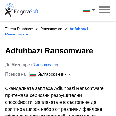
Skip
to
български ези
content
Threat Database
Ransomware
Adfuhbazi
Ransomware
Adfuhbazi Ransomware
До
Mezo
през
Ransomware
г
Превод на:
български език
Скандалната заплаха Adfuhbazi Ransomware
притежава сериозни разрушителни
способности. Заплахата е в състояние да
криптира широк набор от различни файлове,