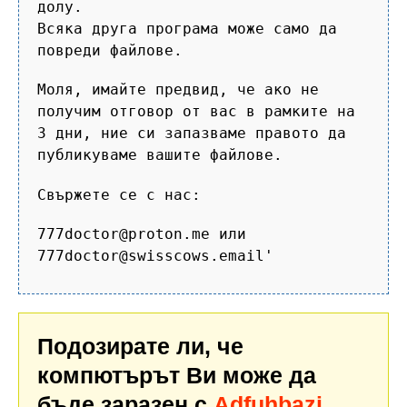
долу.
Всяка друга програма може само да
повреди файлове.
Моля, имайте предвид, че ако не
получим отговор от вас в рамките на
3 дни, ние си запазваме правото да
публикуваме вашите файлове.
Свържете се с нас:
777doctor@proton.me или
777doctor@swisscows.email'
Подозирате ли, че
компютърът Ви може да
бъде заразен с
Adfuhbazi