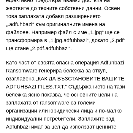
ефективно предотвратявайки достъпа на
жертвите до техните собствени данни. Освен
това заплахата добавя разширението
„.adfuhbazi“ към оригиналните имена на
файлове. Например файл с име „1.jpg“ ще се
трансформира в „1.jpg.adfuhbazi“, докато „2.pdf“
ще стане „2.pdf.adfuhbazi“.
Като част от своята опасна операция Adfuhbazi
Ransomware генерира бележка за откуп,
озаглавена „КАК ДА ВЪЗСТАНОВИТЕ ВАШИТЕ
ADFUHBAZI FILES.TXT.“ Съдържанието на тази
бележка ясно показва, че основните цели на
заплахата от ransomware са големи
организации или юридически лица и по-малко
индивидуални потребители. Заплахите зад
Adfuhbazi имат за цел да използват ценните