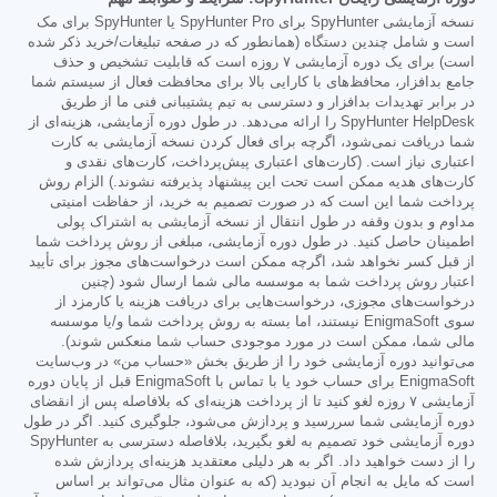
نسخه آزمایشی SpyHunter برای SpyHunter Pro یا SpyHunter برای مک
است و شامل چندین دستگاه (همانطور که در صفحه تبلیغات/خرید ذکر شده
است) برای یک دوره آزمایشی ۷ روزه است که قابلیت تشخیص و حذف
جامع بدافزار، محافظ‌های با کارایی بالا برای محافظت فعال از سیستم شما
در برابر تهدیدات بدافزار و دسترسی به تیم پشتیبانی فنی ما از طریق
SpyHunter HelpDesk را ارائه می‌دهد. در طول دوره آزمایشی، هزینه‌ای از
شما دریافت نمی‌شود، اگرچه برای فعال کردن نسخه آزمایشی به کارت
اعتباری نیاز است. (کارت‌های اعتباری پیش‌پرداخت، کارت‌های نقدی و
کارت‌های هدیه ممکن است تحت این پیشنهاد پذیرفته نشوند.) الزام روش
پرداخت شما این است که در صورت تصمیم به خرید، از حفاظت امنیتی
مداوم و بدون وقفه در طول انتقال از نسخه آزمایشی به اشتراک پولی
اطمینان حاصل کنید. در طول دوره آزمایشی، مبلغی از روش پرداخت شما
از قبل کسر نخواهد شد، اگرچه ممکن است درخواست‌های مجوز برای تأیید
اعتبار روش پرداخت شما به موسسه مالی شما ارسال شود (چنین
درخواست‌های مجوزی، درخواست‌هایی برای دریافت هزینه یا کارمزد از
سوی EnigmaSoft نیستند، اما بسته به روش پرداخت شما و/یا موسسه
مالی شما، ممکن است در مورد موجودی حساب شما منعکس شوند).
می‌توانید دوره آزمایشی خود را از طریق بخش «حساب من» در وب‌سایت
EnigmaSoft برای حساب خود یا با تماس با EnigmaSoft قبل از پایان دوره
آزمایشی ۷ روزه لغو کنید تا از پرداخت هزینه‌ای که بلافاصله پس از انقضای
دوره آزمایشی شما سررسید و پردازش می‌شود، جلوگیری کنید. اگر در طول
دوره آزمایشی خود تصمیم به لغو بگیرید، بلافاصله دسترسی به SpyHunter
را از دست خواهید داد. اگر به هر دلیلی معتقدید هزینه‌ای پردازش شده
است که مایل به انجام آن نبودید (که به عنوان مثال می‌تواند بر اساس