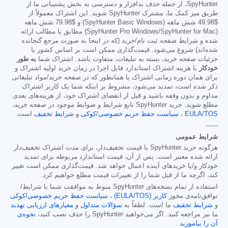
SpyHunter، از جمله حذف بدافزار و دسترسی به بخش پشتیبانی ما از
طریق میز کمک ما، مشترک SpyHunter شوید. این اشتراک معمولاً از
$49.98
شش ماهه (SpyHunter Basic Windows) و
$79.98
شش ماهه
(SpyHunter Pro Windows/SpyHunter for Mac) مطابق با مطالب ارائه
شده و شرایط صفحه ثبت نام/خرید (که در اینجا به صورت مرجع گنجانده
شده‌اند) شروع می‌شود. قیمت‌گذاری ممکن است بر اساس کشور یا
جزئیات صفحه خرید، بسته به تبلیغات، متفاوت باشد. اشتراک شما
به طور
خودکار
با هزینه اشتراک استاندارد قابل اجرا در زمان خرید اولیه اشتراک و
برای همان دوره زمانی اشتراک یا همانطور که در صفحه خرید/مواد تبلیغاتی
ذکر شده است، تمدید می‌شود، مشروط بر اینکه شما یک کاربر اشتراک
مداوم و بدون وقفه باشید و قبل از انقضای اشتراک خود، از هزینه‌های بعدی
مطلع شوید. خرید SpyHunter تابع شرایط و ضوابط موجود در صفحه خرید،
EULA/TOS
،
سیاست حفظ حریم خصوصی/کوکی
و
شرایط تخفیف
است.
------
شرایط عمومی
هرگونه خرید SpyHunter با قیمت تخفیف‌دار، برای مدت اشتراک تخفیف‌دار
ارائه شده معتبر است. پس از آن، قیمت استاندارد مربوطه برای تمدید
خودکار و/یا خریدهای آینده اعمال خواهد شد. قیمت‌گذاری ممکن است تغییر
کند، اگرچه ما از قبل شما را از تغییرات قیمت مطلع خواهیم کرد.
استفاده از تمام نسخه‌های SpyHunter منوط به موافقت شما با شرایط/
توافق‌نامه‌ی مجوز
کاربر (EULA/TOS)
،
سیاست حفظ حریم خصوصی/کوکی
و
شرایط تخفیف
ما است. لطفاً به
سؤالات متداول
و
معیارهای ارزیابی تهدید
ما نیز مراجعه کنید. اگر می‌خواهید SpyHunter را حذف نصب کنید،
نحوه‌ی
آن را بیاموزید
.