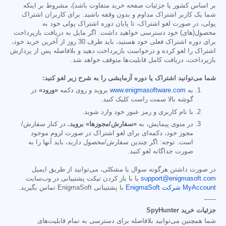
بر اساس کشور یا جزئیات صفحه خرید متفاوت باشد)، مشروط بر اینکه
شما یک کاربر اشتراک مداوم و بدون وقفه باشید. برای کاربران اشتراک
پولی، در صورت لغو اشتراک، تا پایان دوره اشتراک پولی خود به
محصول(های) خود دسترسی خواهید داشت. اگر مایل به دریافت بازپرداخت
برای دوره اشتراک فعلی خود هستید، باید ظرف 30 روز از آخرین خرید خود،
اشتراک را لغو کرده و درخواست بازپرداخت دهید و بلافاصله پس از پردازش
بازپرداخت، دریافت کامل قابلیت‌ها متوقف خواهد شد.
شما می‌توانید اشتراک یا دوره آزمایشی را به شرح زیر لغو کنید:
به
www.enigmasoftware.com
بروید و روی دکمه
«ورود»
در
گوشه بالا سمت راست کلیک کنید.
با نام کاربری و رمز عبور خود وارد شوید.
در منوی پیمایش، به
«سفارش/مجوزها» بروید.
در کنار سفارش/
مجوز خود، دکمه‌ای برای لغو اشتراک در صورت لزوم موجود
است. توجه: اگر چندین سفارش/محصول دارید، باید آنها را به
صورت جداگانه لغو کنید.
در صورت داشتن هرگونه سوال یا مشکلی، می‌توانید از طریق ایمیل
support@enigmasoft.com
یا با باز کردن تیکت پشتیبانی در وب‌سایت
MyAccount شرکت EnigmaSoft
با پشتیبانی EnigmaSoft تماس بگیرید.
------
جزئیات خرید SpyHunter
شما همچنین می‌توانید بلافاصله برای دسترسی به تمام قابلیت‌های