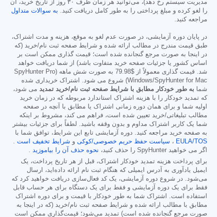
مدیریت سیستم رخ دهد)، می‌توانید هر زمان ظرف ۳۰ روز از تاریخ خرید، آن
را لغو کرده و مبلغ پرداختی را به طور کامل دریافت کنید.
به سوالات متداول
مراجعه کنید.
در پایان دوره آزمایشی، در صورت عدم لغو به موقع، هزینه و مدت اشتراک،
طبق قیمت مندرج در مطالب ارائه شده و شرایط صفحه ثبت نام/خرید (که
در اینجا به صورت مرجع گنجانده شده است؛ قیمت گذاری ممکن است بر
اساس کشور یا جزئیات صفحه خرید متفاوت باشد) از شما دریافت خواهد
شد. قیمت گذاری معمولاً از
$79.98
به صورت شش ماهه (SpyHunter Pro
Windows/SpyHunter for Mac) شروع می شود. اشتراک خریداری شده
شما
به طور خودکار مطابق با شرایط صفحه ثبت نام/خرید تمدید
می شود،
که تمدید خودکار را با هزینه اشتراک استاندارد مربوطه که در زمان خرید
اولیه شما و برای همان دوره زمانی اشتراک یا مطابق با آنچه در صفحه
مطالب تبلیغاتی/خرید تعیین شده است، فراهم می کند، مشروط بر اینکه
شما یک کاربر اشتراک مداوم و بدون وقفه باشید. لطفاً برای جزئیات بیشتر
به صفحه خرید مراجعه کنید. دوره آزمایشی تابع این شرایط، توافق شما با
EULA/TOS
،
سیاست حفظ حریم خصوصی/کوکی
و
شرایط تخفیف است
.
اگر می خواهید SpyHunter را حذف کنید،
نحوه حذف آن را بیاموزید
.
برای پرداخت هزینه تمدید خودکار اشتراک، قبل از هر تاریخ پرداخت، یک
ایمیل یادآوری به آدرس ایمیلی که هنگام ثبت نام ارائه داده‌اید، ارسال
می‌شود. در شروع دوره آزمایشی، یک کد فعال‌سازی دریافت خواهید کرد که
فقط برای یک دوره آزمایشی و فقط برای یک دستگاه برای هر حساب قابل
استفاده است. اشتراک شما به طور خودکار با قیمت و برای دوره اشتراک
مطابق با مطالب ارائه شده و شرایط صفحه ثبت نام/خرید (که در اینجا به
صورت مرجع گنجانده شده است) تمدید می‌شود؛ قیمت‌گذاری ممکن است