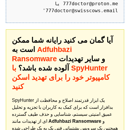
777doctor@proton.me یا
777doctor@swisscows.email'
آیا گمان می کنید رایانه شما ممکن
Adfuhbazi
است به
و سایر تهدیدات
Ransomware
آلوده شده باشد؟
با SpyHunter
کامپیوتر خود را برای تهدید اسکن
کنید
SpyHunter یک ابزار قدرتمند اصلاح و محافظت از
بدافزار است که برای کمک به کاربران با تجزیه و تحلیل
عمیق امنیتی سیستم، شناسایی و حذف طیف گسترده
و
Adfuhbazi Ransomware
ای از تهدیدات مانند
همچنین یک سرویس پشتیبانی فنی یک به یک طراحی شده