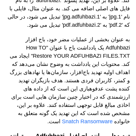
کند. علاوه بر این، تهدید پسوند '.adfuhbazi' را به نام
فایل های اصلی اضافه می کند. به عنوان مثال، فایلی با
نام '1.jpg' به '1.jpg.adfuhbazi' تبدیل می شود، در حالی
که '2.pdf' به '2.pdf.adfuhbazi' تبدیل می شود.
به عنوان بخشی از عملیات مضر خود، باج افزار
Adfuhbazi یک یادداشت باج با عنوان "How TO
Restore YOUR ADFUHBAZI FILES.TXT" ایجاد می
کند. محتویات این یادداشت به وضوح نشان می‌دهد که
اهداف اولیه تهدید باج‌افزار، سازمان‌ها یا نهادهای بزرگ
و کمتر، کاربران فردی هستند. هدف بازیگران تهدید
کننده پشت عدفوهبازی این است که از داده های
ارزشمندی که در اختیار چنین سازمان هایی است برای
اخاذی مبالغ قابل توجهی استفاده کنند. علاوه بر این،
مشخص شده است که این تهدید یک گونه متعلق به
خانواده
Snatch Ransomware
است.
تهدیدهایی مانند باج افزار Adfuhbazi می توانند