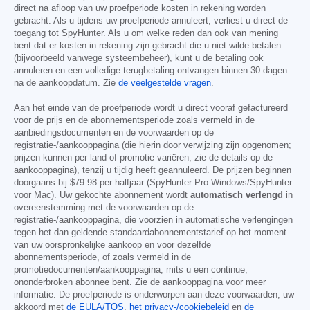
direct na afloop van uw proefperiode kosten in rekening worden
gebracht. Als u tijdens uw proefperiode annuleert, verliest u direct de
toegang tot SpyHunter. Als u om welke reden dan ook van mening
bent dat er kosten in rekening zijn gebracht die u niet wilde betalen
(bijvoorbeeld vanwege systeembeheer), kunt u de betaling ook
annuleren en een volledige terugbetaling ontvangen binnen 30 dagen
na de aankoopdatum. Zie
de veelgestelde vragen
.
Aan het einde van de proefperiode wordt u direct vooraf gefactureerd
voor de prijs en de abonnementsperiode zoals vermeld in de
aanbiedingsdocumenten en de voorwaarden op de
registratie-/aankooppagina (die hierin door verwijzing zijn opgenomen;
prijzen kunnen per land of promotie variëren, zie de details op de
aankooppagina), tenzij u tijdig heeft geannuleerd. De prijzen beginnen
doorgaans bij
$79.98
per halfjaar (SpyHunter Pro Windows/SpyHunter
voor Mac). Uw gekochte abonnement wordt
automatisch verlengd
in
overeenstemming met de voorwaarden op de
registratie-/aankooppagina, die voorzien in automatische verlengingen
tegen het dan geldende standaardabonnementstarief op het moment
van uw oorspronkelijke aankoop en voor dezelfde
abonnementsperiode, of zoals vermeld in de
promotiedocumenten/aankooppagina, mits u een continue,
ononderbroken abonnee bent. Zie de aankooppagina voor meer
informatie. De proefperiode is onderworpen aan deze voorwaarden, uw
akkoord met
de EULA/TOS
,
het privacy-/cookiebeleid
en
de