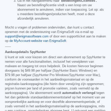
Ga in het navigatiemenu naar
'Bestellingen/Licenties'.
Naast uw bestelling/licentie vindt u een knop om uw
abonnement te annuleren, indien van toepassing. Let op: als
u meerdere bestellingen/producten heeft, moet u deze
afzonderlijk annuleren.
Mocht u vragen of problemen ondervinden, dan kunt u contact
opnemen met de ondersteuning van EnigmaSoft via e-mail op
support@enigmasoftware.com
of door een supportticket aan te maken
op
de MyAccount-website van EnigmaSoft
.
------
Aankoopdetails SpyHunter
U kunt er ook voor kiezen om direct een abonnement op SpyHunter te
nemen voor alle functionaliteiten, inclusief het verwijderen van
malware en toegang tot onze helpdesk. De kosten hiervoor beginnen
doorgaans bij
$49.98
per halfjaar (SpyHunter Basic Windows) en
$79.98
per halfjaar (SpyHunter Pro Windows/SpyHunter voor Mac),
conform de voorwaarden in het aanbiedingsmateriaal en op de
registratie-/aankooppagina (die hierin door verwijzing zijn opgenomen;
prijzen kunnen per land of promotie variëren, zoals vermeld op de
aankooppagina). Uw abonnement wordt
automatisch verlengd
tegen
het dan geldende standaardabonnementstarief op het moment van uw
oorspronkelijke aankoop en voor dezelfde abonnementsperiode, of
zoals vermeld in het aanbiedingsmateriaal/op de aankooppagina, mits
u een continue, ononderbroken abonnee bent. U ontvangt een melding