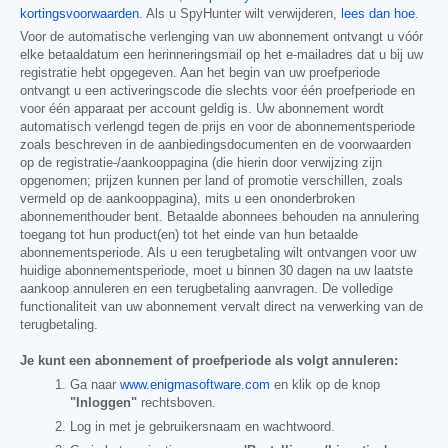
kortingsvoorwaarden
. Als u SpyHunter wilt verwijderen,
lees dan hoe
.
Voor de automatische verlenging van uw abonnement ontvangt u vóór
elke betaaldatum een herinneringsmail op het e-mailadres dat u bij uw
registratie hebt opgegeven. Aan het begin van uw proefperiode
ontvangt u een activeringscode die slechts voor één proefperiode en
voor één apparaat per account geldig is. Uw abonnement wordt
automatisch verlengd tegen de prijs en voor de abonnementsperiode
zoals beschreven in de aanbiedingsdocumenten en de voorwaarden
op de registratie-/aankooppagina (die hierin door verwijzing zijn
opgenomen; prijzen kunnen per land of promotie verschillen, zoals
vermeld op de aankooppagina), mits u een ononderbroken
abonnementhouder bent. Betaalde abonnees behouden na annulering
toegang tot hun product(en) tot het einde van hun betaalde
abonnementsperiode. Als u een terugbetaling wilt ontvangen voor uw
huidige abonnementsperiode, moet u binnen 30 dagen na uw laatste
aankoop annuleren en een terugbetaling aanvragen. De volledige
functionaliteit van uw abonnement vervalt direct na verwerking van de
terugbetaling.
Je kunt een abonnement of proefperiode als volgt annuleren:
Ga naar
www.enigmasoftware.com
en klik op de knop
"Inloggen"
rechtsboven.
Log in met je gebruikersnaam en wachtwoord.