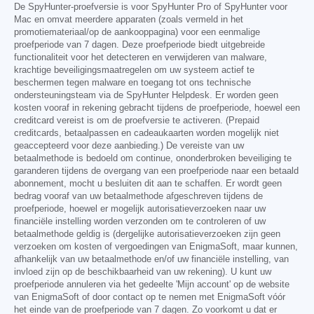
De SpyHunter-proefversie is voor SpyHunter Pro of SpyHunter voor
Mac en omvat meerdere apparaten (zoals vermeld in het
promotiemateriaal/op de aankooppagina) voor een eenmalige
proefperiode van 7 dagen. Deze proefperiode biedt uitgebreide
functionaliteit voor het detecteren en verwijderen van malware,
krachtige beveiligingsmaatregelen om uw systeem actief te
beschermen tegen malware en toegang tot ons technische
ondersteuningsteam via de SpyHunter Helpdesk. Er worden geen
kosten vooraf in rekening gebracht tijdens de proefperiode, hoewel een
creditcard vereist is om de proefversie te activeren. (Prepaid
creditcards, betaalpassen en cadeaukaarten worden mogelijk niet
geaccepteerd voor deze aanbieding.) De vereiste van uw
betaalmethode is bedoeld om continue, ononderbroken beveiliging te
garanderen tijdens de overgang van een proefperiode naar een betaald
abonnement, mocht u besluiten dit aan te schaffen. Er wordt geen
bedrag vooraf van uw betaalmethode afgeschreven tijdens de
proefperiode, hoewel er mogelijk autorisatieverzoeken naar uw
financiële instelling worden verzonden om te controleren of uw
betaalmethode geldig is (dergelijke autorisatieverzoeken zijn geen
verzoeken om kosten of vergoedingen van EnigmaSoft, maar kunnen,
afhankelijk van uw betaalmethode en/of uw financiële instelling, van
invloed zijn op de beschikbaarheid van uw rekening). U kunt uw
proefperiode annuleren via het gedeelte 'Mijn account' op de website
van EnigmaSoft of door contact op te nemen met EnigmaSoft vóór
het einde van de proefperiode van 7 dagen. Zo voorkomt u dat er