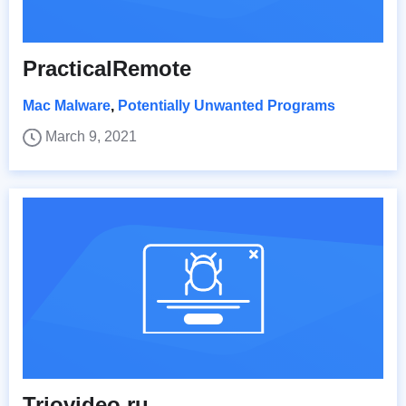
PracticalRemote
Mac Malware
,
Potentially Unwanted Programs
March 9, 2021
Triovideo.ru