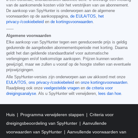
van de aankomende kosten vóór het verstrijken van uw abonnement.
De aankoop van SpyHunter is onderworpen aan de algemene
voorwaarden op de aankooppagina,
de EULA/TOS
,
het
privacy-/cookiebeleid
en
de kortingsvoorwaarden
.
------
Algemene voorwaarden
Elke aankoop van SpyHunter tegen een gereduceerde prijs is geldig
gedurende de aangeboden abonnementsperiode met korting. Daarna
geldt het dan geldende standaardtarief voor automatische
verlengingen en/of toekomstige aankopen. Prijzen kunnen worden
gewijzigd, maar we zullen u vooraf op de hoogte stellen van eventuele
prijswijzigingen.
Alle SpyHunter-versies zijn onderworpen aan uw akkoord met onze
EULA/TOS
,
ons privacy-/cookiebeleid
en
onze kortingsvoorwaarden
.
Raadpleeg ook onze
veelgestelde vragen
en
de criteria voor
dreigingsanalyse
. Als u SpyHunter wilt verwijderen,
lees dan hoe
.
Huis
Programma verwijderen stappen
Criteria voor
dreigingsbeoordeling van SpyHunter
Aanvullende
voorwaarden van SpyHunter
Aanvullende voorwaarden van