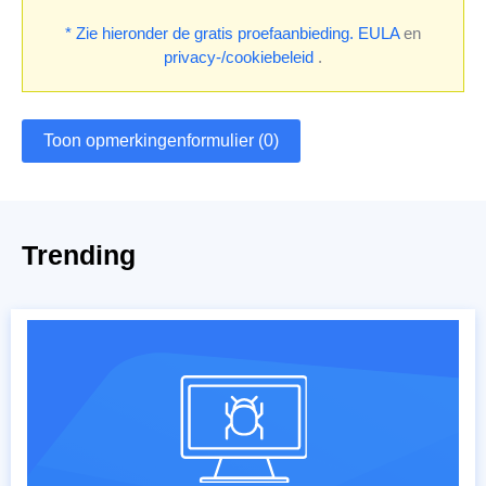
* Zie hieronder de gratis proefaanbieding.
EULA
en
privacy-/cookiebeleid
.
Toon opmerkingenformulier (0)
Trending