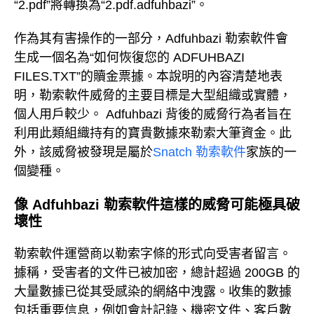
“2.pdf”將轉換為“2.pdf.adfuhbazi”。
作為其有害操作的一部分，Adfuhbazi 勒索軟件會
生成一個名為“如何恢復您的 ADFUHBAZI
FILES.TXT”的贖金票據。本說明的內容清楚地表
明，勒索軟件威脅的主要目標是大型組織或實體，
個人用戶較少。 Adfuhbazi 背後的威脅行為者旨在
利用此類組織持有的寶貴數據來勒索大筆資金。此
外，該威脅被發現是屬於
Snatch 勒索軟件
家族的一
個變種。
像 Adfuhbazi 勒索軟件這樣的威脅可能極具破
壞性
勒索軟件運營商以勒索字條的形式向受害者留言。
據稱，受害者的文件已被加密，總計超過 200GB 的
大量數據已從其受感染的網絡中洩露。收集的數據
包括重要信息，例如會計記錄、機密文件、客戶數