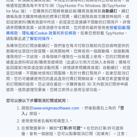
而異，詳情請見購買頁面）中規定的價格和訂閱期限向您收取費用。價
格通常起價為每半年
$79.98
（SpyHunter Pro Windows 版/SpyHunter
for Mac 版）。您購買的訂閱將根據註冊/購買頁面條款
自動續訂
，續訂
價格為首次購買時適用的標準訂閱費，續訂期限與首次購買時相同，或
如促銷資料/購買頁面中所述，前提是您是連續不間斷的訂閱用戶。詳情
請參閱購買頁面。試用須遵守本條款、您同意的最終使用者
授權協議/服
務條款
、
隱私權/Cookie 政策
和
折扣條款
。如果您想卸載 SpyHunter，
請點擊此處
了解如何操作
。
為確保您的訂閱自動續訂，我們會在每次付款日期前向您註冊時提供的
郵箱地址發送付款提醒。試用開始時，您將收到一個啟動碼，該啟動碼
僅限用於一次試用，且每個帳戶僅限在一台裝置上使用。您的訂閱將根
據產品資料和註冊/購買頁面條款（此處以引用方式納入本條款；價格可
能因國家/地區或促銷活動而異，詳情請參閱購買頁面）自動續訂，前提
是您持續、不間斷地使用訂閱服務。對於付費訂閱用戶，如果您取消訂
閱，您仍可繼續使用您的產品直到付費訂閱期結束。如果您希望獲得當
前訂閱期的退款，您必須在最近一次購買後的 30 天內取消訂閱併申請
退款，退款處理完畢後，您將立即停止使用全部功能。
您可以按以下步驟取消訂閱或試用：
請造訪
www.enigmasoftware.com
，然後點選右上角的
「登
入」
按鈕。
使用使用者名稱和密碼登入。
在導覽選單中，轉到
“訂單/許可證”。
在您的訂單/許可證旁
邊，會有一個按鈕，您可以點擊取消訂閱（如果有）。注意：