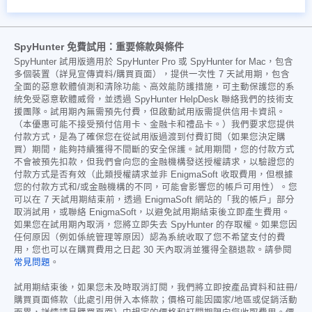
SpyHunter 免費試用：重要條款與條件
SpyHunter 試用版適用於 SpyHunter Pro 或 SpyHunter for Mac，包含
多個裝置（詳見宣傳資料/購買頁面），提供一次性 7 天試用期，包含
全面的惡意軟體偵測和清除功能、高效能防護措施，可主動保護您的系
統免受惡意軟體威脅，並透過 SpyHunter HelpDesk 聯絡我們的技術支
援團隊。試用期內無需預先付費，但啟動試用版需提供信用卡資訊。
（本優惠可能不接受預付信用卡、金融卡和禮品卡。）我們要求您提供
付款方式，是為了確保您在從試用版過渡到付費訂閱（如果您決定購
買）期間，能夠持續獲得不間斷的安全保護。試用期間，您的付款方式
不會被預先扣款，但我們會向您的金融機構發送授權請求，以驗證您的
付款方式是否有效（此類授權請求並非 EnigmaSoft 收取費用，但根據
您的付款方式和/或金融機構的不同，可能會影響您的帳戶可用性）。您
可以在 7 天試用期結束前，透過 EnigmaSoft 網站的「我的帳戶」部分
取消試用，或聯絡 EnigmaSoft，以避免試用期結束後立即產生費用。
如果您在試用期內取消，您將立即失去 SpyHunter 的存取權。如果您因
任何原因（例如係統管理等原因）認為系統收取了您不希望支付的費
用，您也可以在購買費用之日起 30 天內取消並獲得全額退款。請參閱
常見問題
。
試用期結束後，如果您未及時取消訂閱，我們將立即按產品資料和註冊/
購買頁面條款（此處引用併入本條款；價格可能因國家/地區或促銷活動