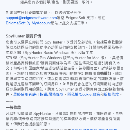
如果您有多個訂單/產品，則需要逐一取消。
如果您有任何疑問或問題，可以透過電子郵件
support@enigmasoftware.com
聯絡 EnigmaSoft 支持，或在
EnigmaSoft 的 MyAccount
網站上提交支援工單。
------
SpyHunter 購買詳情
您也可以選擇立即訂閱 SpyHunter，享受其全部功能，包括惡意軟體清
除以及透過我們的幫助中心訪問我們的支援部門。訂閱價格通常為每半
年
$49.98
（SpyHunter Basic Windows 版）和每半年
$79.98
（SpyHunter Pro Windows 版/SpyHunter for Mac 版），具體價
格以產品資料和註冊/購買頁面條款為準（這些條款已透過引用併入本
文；價格可能因國家/地區或促銷活動而異，請參閱頁面）詳情請參閱頁
面）。您的訂閱將以您首次購買時適用的標準訂閱費用
自動續訂
，續訂
期限與首次購買時相同，或以促銷資料/購買頁面中規定的期限為準。前
提是您是連續不間斷的訂閱用戶，並且我們會在您的訂閱到期前向您發
送即將到期費用的通知。購買 SpyHunter 須遵守購買頁面上的條款和條
件、
最終使用者許可協議/服務條款
、
隱私權/Cookie 政策
和
折扣條款
。
------
一般條款
凡以折扣價購買 SpyHunter，其優惠訂閱期限均有效。期限過後，自動
續約和/或未來購買將按屆時適用的標準價格收費。價格可能會有所變
動，但我們會提前通知您。