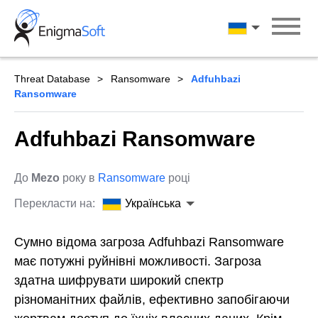
Skip
to
Українська
content
Threat Database
Ransomware
Adfuhbazi
Ransomware
Adfuhbazi Ransomware
До
Mezo
року в
Ransomware
році
Перекласти на:
Українська
Сумно відома загроза Adfuhbazi Ransomware
має потужні руйнівні можливості. Загроза
здатна шифрувати широкий спектр
різноманітних файлів, ефективно запобігаючи