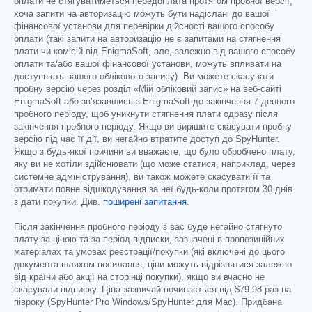
оплати не стягуватиметься передоплата протягом пробної версії,
хоча запити на авторизацію можуть бути надіслані до вашої
фінансової установи для перевірки дійсності вашого способу
оплати (такі запити на авторизацію не є запитами на стягнення
плати чи комісій від EnigmaSoft, але, залежно від вашого способу
оплати та/або вашої фінансової установи, можуть впливати на
доступність вашого облікового запису). Ви можете скасувати
пробну версію через розділ «Мій обліковий запис» на веб-сайті
EnigmaSoft або зв’язавшись з EnigmaSoft до закінчення 7-денного
пробного періоду, щоб уникнути стягнення плати одразу після
закінчення пробного періоду. Якщо ви вирішите скасувати пробну
версію під час її дії, ви негайно втратите доступ до SpyHunter.
Якщо з будь-якої причини ви вважаєте, що було оброблено плату,
яку ви не хотіли здійснювати (що може статися, наприклад, через
системне адміністрування), ви також можете скасувати її та
отримати повне відшкодування за неї будь-коли протягом 30 днів
з дати покупки. Див.
поширені запитання
.
Після закінчення пробного періоду з вас буде негайно стягнуто
плату за ціною та за період підписки, зазначені в пропозиційних
матеріалах та умовах реєстрації/покупки (які включені до цього
документа шляхом посилання; ціни можуть відрізнятися залежно
від країни або акції на сторінці покупки), якщо ви вчасно не
скасували підписку. Ціна зазвичай починається від
$79.98
раз на
півроку (SpyHunter Pro Windows/SpyHunter для Mac). Придбана