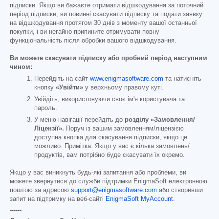
підписки. Якщо ви бажаєте отримати відшкодування за поточний
період підписки, ви повинні скасувати підписку та подати заявку
на відшкодування протягом 30 днів з моменту вашої останньої
покупки, і ви негайно припините отримувати повну
функціональність після обробки вашого відшкодування.
Ви можете скасувати підписку або пробний період наступним
чином:
Перейдіть на сайт
www.enigmasoftware.com
та натисніть
кнопку
«Увійти»
у верхньому правому куті.
Увійдіть, використовуючи своє ім'я користувача та
пароль.
У меню навігації перейдіть до
розділу «Замовлення/
Ліцензії».
Поруч із вашим замовленням/ліцензією
доступна кнопка для скасування підписки, якщо це
можливо. Примітка: Якщо у вас є кілька замовлень/
продуктів, вам потрібно буде скасувати їх окремо.
Якщо у вас виникнуть будь-які запитання або проблеми, ви
можете звернутися до служби підтримки EnigmaSoft електронною
поштою за адресою
support@enigmasoftware.com
або створивши
запит на підтримку на веб-сайті
EnigmaSoft MyAccount
.
------