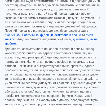
вами підписка буде
автоматично поновлена
відповідно до умов
реєстрації/покупки, які передбачають автоматичне поновлення за
стандартною платою за підписку, що діє на момент вашої
початкової покупки, та на той самий період підписки або як
зазначено в рекламних матеріалах/сторінці покупки, за умови, що
ви є постійним користувачем підписки без перерв. Будь ласка,
дивіться сторінку покупки для отримання детальної інформації.
Пробний період діє відповідно до цих Умов, вашої згоди з
EULA/TOS
,
Політики конфіденційності/файлів cookie
та
Умов
знижок
. Якщо ви бажаєте видалити SpyHunter,
дізнайтеся, як це
зробити
.
Для оплати автоматичного поновлення вашої підписки, перед
кожною датою оплати, на адресу електронної пошти, яку ви
вказали під час реєстрації, буде надіслано електронного листа з
нагадуванням. На початку пробного періоду ви отримаєте код
активації, який можна використовувати лише протягом одного
пробного періоду та лише для одного пристрою на один обліковий
запис. Ваша підписка автоматично поновлюватиметься за ціною
та на період підписки відповідно до пропозиційних матеріалів та
умов сторінки реєстрації/покупки (які включені до цього документа
шляхом посилання; ціни можуть відрізнятися залежно від країни
або акції, зазначеної на сторінці покупки), за умови, що ви є
постійним користувачем безперервної підписки. Користувачі
платної підписки, якщо скасовують підписку, продовжуватимуть
мати доступ до своїх продуктів до закінчення періоду платної