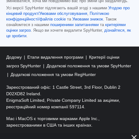
змінюватися, хоча ми повідомимо вас про зміни цін заздалегідь.
Усі версії SpyHunter підлягають вашій згоді з нашими
Угодою про
кінцевий продукт/Умовами обслуговування
,
Політикою
конфіденційності/файлів cookie
та
Умовами знижок
. Також
ознайомтеся з нашими
поширеними запитаннями
та
критеріями
оцінки загроз
. Якщо ви хочете видалити SpyHunter,
дізнайтеся, як
це зробити
.
Додому
Етапи видалення програми
Критерії оцінки
загроз SpyHunter
Додаткові положення та умови SpyHunter
Додаткові положення та умови RegHunter
Зареєстрований офіс: 1 Castle Street, 3rd Floor, Dublin 2
D02XD82 Ireland.
EnigmaSoft Limited, Private Company Limited за акціями,
реєстраційний номер компанії 597114.
Mac і MacOS є торговими марками Apple Inc.,
зареєстрованими в США та інших країнах.
Авторські права 2016-2026. ТОВ «ЕнігмаСофт». Усі права