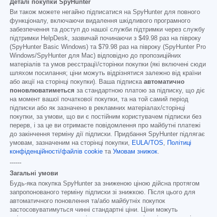
Деталі покупки SpyHunter
Ви також можете негайно підписатися на SpyHunter для повного
функціоналу, включаючи видалення шкідливого програмного
забезпечення та доступ до нашої служби підтримки через службу
підтримки HelpDesk, зазвичай починаючи з
$49.98
раз на півроку
(SpyHunter Basic Windows) та
$79.98
раз на півроку (SpyHunter Pro
Windows/SpyHunter для Mac) відповідно до пропозиційних
матеріалів та умов реєстрації/сторінки покупки (які включені сюди
шляхом посилання; ціни можуть відрізнятися залежно від країни
або акції на сторінці покупки). Ваша підписка
автоматично
поновлюватиметься
за стандартною платою за підписку, що діє
на момент вашої початкової покупки, та на той самий період
підписки або як зазначено в рекламних матеріалах/сторінці
покупки, за умови, що ви є постійним користувачем підписки без
перерв, і за це ви отримаєте повідомлення про майбутні платежі
до закінчення терміну дії підписки. Придбання SpyHunter підлягає
умовам, зазначеним на сторінці покупки,
EULA/TOS
,
Політиці
конфіденційності/файлів cookie
та
Умовам знижок
.
------
Загальні умови
Будь-яка покупка SpyHunter за зниженою ціною дійсна протягом
запропонованого терміну підписки зі знижкою. Після цього для
автоматичного поновлення та/або майбутніх покупок
застосовуватимуться чинні стандартні ціни. Ціни можуть