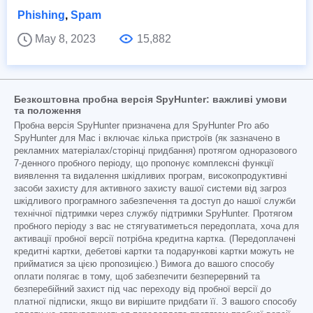
Phishing
,
Spam
May 8, 2023
15,882
Безкоштовна пробна версія SpyHunter: важливі умови
та положення
Пробна версія SpyHunter призначена для SpyHunter Pro або
SpyHunter для Mac і включає кілька пристроїв (як зазначено в
рекламних матеріалах/сторінці придбання) протягом одноразового
7-денного пробного періоду, що пропонує комплексні функції
виявлення та видалення шкідливих програм, високопродуктивні
засоби захисту для активного захисту вашої системи від загроз
шкідливого програмного забезпечення та доступ до нашої служби
технічної підтримки через службу підтримки SpyHunter. Протягом
пробного періоду з вас не стягуватиметься передоплата, хоча для
активації пробної версії потрібна кредитна картка. (Передоплачені
кредитні картки, дебетові картки та подарункові картки можуть не
прийматися за цією пропозицією.) Вимога до вашого способу
оплати полягає в тому, щоб забезпечити безперервний та
безперебійний захист під час переходу від пробної версії до
платної підписки, якщо ви вирішите придбати її. З вашого способу