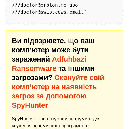
777doctor@proton.me або
777doctor@swisscows.email'
Ви підозрюєте, що ваш
комп’ютер може бути
заражений
Adfuhbazi
Ransomware
та іншими
загрозами?
Скануйте свій
комп’ютер на наявність
загроз за допомогою
SpyHunter
SpyHunter — це потужний інструмент для
усунення зловмисного програмного