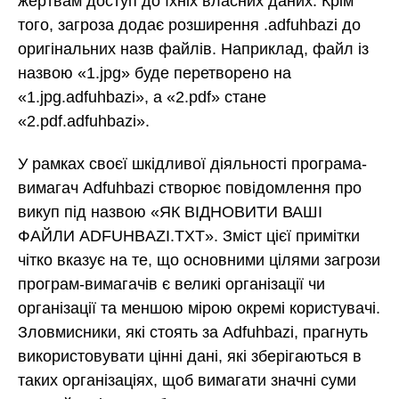
жертвам доступ до їхніх власних даних. Крім
того, загроза додає розширення .adfuhbazi до
оригінальних назв файлів. Наприклад, файл із
назвою «1.jpg» буде перетворено на
«1.jpg.adfuhbazi», а «2.pdf» стане
«2.pdf.adfuhbazi».
У рамках своєї шкідливої діяльності програма-
вимагач Adfuhbazi створює повідомлення про
викуп під назвою «ЯК ВІДНОВИТИ ВАШІ
ФАЙЛИ ADFUHBAZI.TXT». Зміст цієї примітки
чітко вказує на те, що основними цілями загрози
програм-вимагачів є великі організації чи
організації та меншою мірою окремі користувачі.
Зловмисники, які стоять за Adfuhbazi, прагнуть
використовувати цінні дані, які зберігаються в
таких організаціях, щоб вимагати значні суми