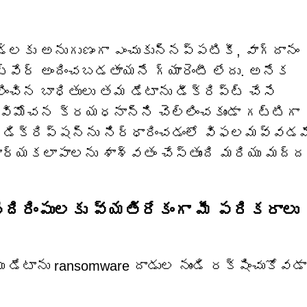
్‌లకు అనుగుణంగా ఎంచుకున్నప్పటికీ, వాగ్దానం
్‌వేర్ అందించబడతాయనే గ్యారెంటీ లేదు. అనేక
ంచిన బాధితులు తమ డేటాను డీక్రిప్ట్ చేసే
 విమోచన క్రయధనాన్ని చెల్లించకుండా గట్టిగా
 డిక్రిప్షన్‌ను నిర్ధారించడంలో విఫలమవ్వడమ
ార్యకలాపాలను శాశ్వతం చేస్తుంది మరియు మద్ద
రింపులకు వ్యతిరేకంగా మీ పరికరాలు
ేటాను ransomware దాడుల నుండి రక్షించుకోవడా