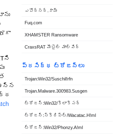
ఎపోర్నర్.కామ్
టాను
Fuq.com
ు
i'గా
XHAMSTER Ransomware
CraxsRAT మొబైల్ మాల్వేర్
XTని
ప్రసిద్ధ ట్రోజన్లు
పు
గత
Trojan:Win32/Suschil!rfn
 ఉన్న
Trojan.Malware.300983.Susgen
వద్ద
ట్రోజన్:Win32/క్లాక్సర్
tch
ట్రోజన్:స్క్రిప్ట్/Wacatac.H!ml
ట్రోజన్:Win32/Phonzy.A!ml