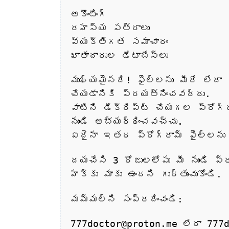
అకౌంటింగ్
రహస్య పత్రాలు
వ్యక్తిగత సమాచారం
ఖాతాదారుల డేటాబేస్లు
ముఖ్యమైనది! ఫైల్‌లను మీరే లేదా 
చేయడానికి ప్రయత్నించవద్దు.
వాటిని డీక్రిప్ట్ చేయగల ప్రోగ్
నుండి అభ్యర్థించవచ్చు.
ఏదైనా ఇతర ప్రోగ్రామ్ ఫైల్‌లను 
దయచేసి 3 రోజులలోపు మీ నుండి ప్ర
హక్కు మాకు ఉందని గుర్తుంచుకోండి.
మమ్మల్ని సంప్రదించండి:
777doctor@proton.me లేదా 777