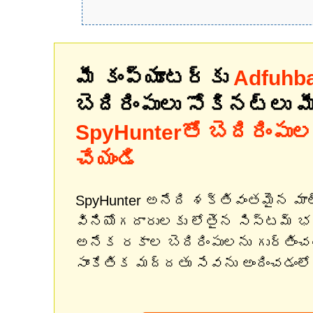
మీ కంప్యూటర్‌కు
Adfuhb
బెదిరింపులు సోకినట్లు 
SpyHunterతో బెదిరింపుల 
చేయండి
SpyHunter అనేది శక్తివంతమైన మా
వినియోగదారులకు లోతైన సిస్టమ్ 
అనేక రకాల బెదిరింపులను గుర్తిం
సాంకేతిక మద్దతు సేవను అందించడంలో