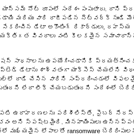
ాన్సమ్ నోట్ రూపంలో సందేశం పంపుతారు. దాని ప్ర
్డాయి మరియు వారి రాజీపడిన నెట్‌వర్క్ నుండి మొ
 సేకరించిన డేటా అకౌంటింగ్ రికార్డులు, రహస్య
ు వ్యక్తిగత వివరాలు వంటి కీలకమైన సమాచారాన్
ిప్షన్ సాధనాలను ఉపయోగించడానికి ప్రయత్నించకు
ప్టెడ్ డేటాను శాశ్వతంగా యాక్సెస్ చేయలేని విధ
రోజుల్లో దాడి చేసిన వారిని సంప్రదించడంలో విఫలమ
ుందని లేదా లీక్ చేయబడుతుందని సందేశంలో బెదిరి
ునుపటి ఉదాహరణలను పరిశీలిస్తే, సైబర్ నేరస
ంభవం అని స్పష్టమైంది. మినహాయింపులు ఉన్నప్పట
లో ముఖ్యమైన లోపాలతో ransomware బెదిరింపుల