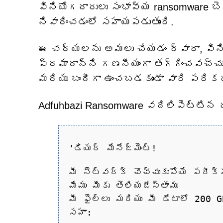
వినియోగదారులు సంభావ్య ransomware బె
నివారించడంలో సహాయపడుతుంది.
ఈ చర్యలను అమలు చేయడం ద్వారా, విని
ప్రమాదాన్ని గణనీయంగా తగ్గించవచ్చ
మరియు బందీగా ఉంచబడకుండా వారి పరికరా
Adfuhbazi Ransomware వదిలిపెట్టిన రా
'డియర్ మేనేజ్‌మెంట్!
మీ నెట్‌వర్క్ చొచ్చుకుపోయే పరీక
మేము మీకు తెలియజేస్తాము
మీ ఫైల్‌లు మరియు మీ డేటాలో 200 
సహా: