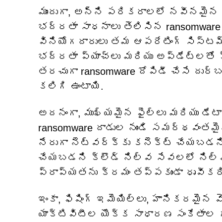
ముందుగా, అన్ని పరికరాలలో నవీనమైన భ
భద్రతా సాధనాలు తెలిసిన ransomware బ
వినియోగదారులు తమ ఆపరేటింగ్ సిస్టమ్‌ల
భద్రతా ప్యాచ్‌లు మరియు అప్‌డేట్‌లతో క
తరచుగా ransomware దోపిడీ చేసే దుర
కలిగి ఉంటాయి.
అదనంగా, ముఖ్యమైన ఫైల్‌లు మరియు డేట
ransomware దాడుల నుండి సమర్థవంతమై
నేరుగా నెట్‌వర్క్‌కు కనెక్ట్ చేయబడ
చేయబడని క్లౌడ్ నిల్వ సేవలలో నిల
ప్రాప్యతను క్రమం తప్పకుండా ధృవీకర
ఇంకా, ఫిషింగ్ ఇమెయిల్‌లు, హానికరమైన 
యాక్టివిటీల యొక్క సాధారణ సంకేతాల