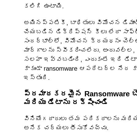
కలిగి ఉంటాయి.
అయినప్పటికీ, బాధితులు విమోచన డిమాండ
చేయబడిన డిక్రిప్షన్ కీలు లేదా సాఫ్ట
సందర్భాల్లో, విమోచన క్రయధనం చెల్లి
మార్గాలను స్వీకరించలేదు. అందువల్ల,
సలహా ఇవ్వబడింది, ఎందుకంటే ఇది డేటా
కాకుండా ransomware ఆపరేటర్ల నేర క
ఇస్తుంది.
ప్రమాదకరమైన Ransomware బెది
మరియు డేటాను రక్షించండి
వినియోగదారులు తమ పరికరాలను మరియు డ
అనేక చర్యలు తీసుకోవచ్చు.