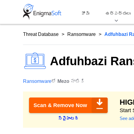
Skip
to
హోమ్
ఉత్పత్తులు
content
Threat Database
Ransomware
Adfuhbazi 
Adfuhbazi Ra
Ransomware
లో
Mezo
నాటికి
HI
Scan & Remove Now
Start
See add
స్పైహంటర్