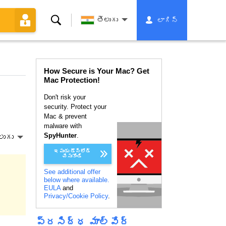
శోధన
తెలుగు
లాగిన్
How Secure is Your Mac? Get
Mac Protection!
Don't risk your
security. Protect your
Mac & prevent
malware with
SpyHunter
.
లుగు
ఇపుడు డౌన్లోడ్
చేసుకోండి
See additional offer
below where available.
EULA
and
Privacy/Cookie Policy
.
ప్రసిద్ధ మాల్వేర్