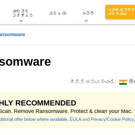
బహుళ-లైసెన్స్
మాల్వేర్
మద్దతు
కంపెనీ
తగ్గింపులు
పరిశోధన
Ransomware
nsomware
దీనికి అనువదించండి:
తె
GHLY RECOMMENDED
 Scan. Remove Ransomware. Protect & clean your Mac.
itional offer below where available.
EULA
and
Privacy/Cookie Policy
.