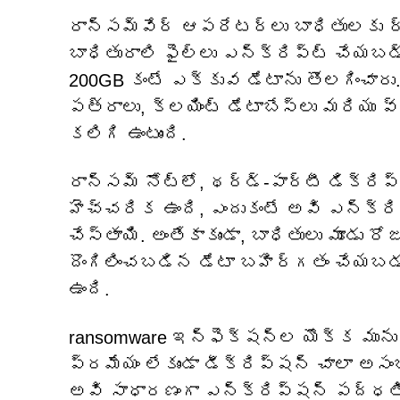
రాన్సమ్‌వేర్ ఆపరేటర్లు బాధితులకు ర్య
బాధితురాలి ఫైల్‌లు ఎన్‌క్రిప్ట్ చేయబడ
200GB కంటే ఎక్కువ డేటాను తొలగించారు.
పత్రాలు, క్లయింట్ డేటాబేస్‌లు మరియ
కలిగి ఉంటుంది.
రాన్సమ్ నోట్‌లో, థర్డ్-పార్టీ డిక్ర
హెచ్చరిక ఉంది, ఎందుకంటే అవి ఎన్‌క్రి
చేస్తాయి. అంతేకాకుండా, బాధితులు మూడు 
దొంగిలించబడిన డేటా బహిర్గతం చేయబడుత
ఉంది.
ransomware ఇన్‌ఫెక్షన్‌ల యొక్క మ
ప్రమేయం లేకుండా డీక్రిప్షన్ చాలా అస
అవి సాధారణంగా ఎన్‌క్రిప్షన్ పద్ధతి