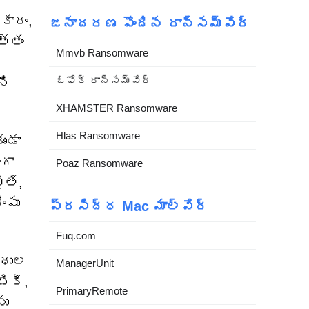
కారం,
జనాదరణ పొందిన రాన్సమ్‌వేర్
త్తం
Mmvb Ransomware
ఓఫోక్ రాన్సమ్‌వేర్
ని
XHAMSTER Ransomware
Hlas Ransomware
ండా
ంగా
Poaz Ransomware
ైతే,
ంపు
ప్రసిద్ధ Mac మాల్వేర్
Fuq.com
్థుల
ManagerUnit
ికీ,
PrimaryRemote
ను