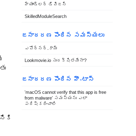
హ్యాండ్లర్ డివిజన్
SkilledModuleSearch
జనాదరణ పొందిన సమస్యలు
ఎపోర్నర్.కామ్
ే
Lookmovie.io సురక్షితమేనా?
తు
జనాదరణ పొందిన హౌ-టాస్
'macOS cannot verify that this app is free
from malware' సమస్యను ఎలా
పరిష్కరించాలి
నికి