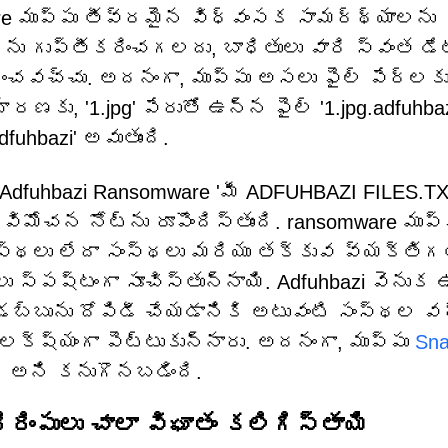
re ముప్పు తీవ్రమైన విధ్వంసక సామర్థ్యాలను
లను గుప్తీకరించగలదు, బాధితులు వారి స్వంత డే
ధించవచ్చు. అదనంగా, ముప్పు అసలు ఫైల్ పేర్లక
దాహరణకు, '1.jpg' పేరుతో ఉన్న ఫైల్ '1.jpg.adfuhbaz
adfuhbazi' అవుతుంది.
Adfuhbazi Ransomware 'మీ ADFUHBAZI FILES.T
ిమోచన నోట్‌ను రూపొందిస్తుంది. ransomware ముప్
ంస్థలు లేదా సంస్థలు మరియు తక్కువ వ్యక్తి
లు స్పష్టంగా సూచిస్తున్నాయి. Adfuhbazi వెనుక
 డబ్బును దోపిడీ చేయడానికి అటువంటి సంస్థల 
లక్ష్యంగా పెట్టుకున్నారు. అదనంగా, ముప్పు
Sna
ట్ అని కనుగొనబడింది.
రింపులు చాలా విఘాతం కలిగిస్తాయి