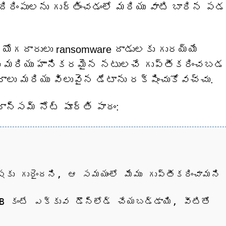
దిరింపులను గుర్తించడంలో మరియు వాటి బారిన పడక
యోగదారులు ransomware దాడులకు గురయ్యే
ు మరియు హానికరమైన నటులచే గుప్తీకరించబడక
లు మరియు విలువైన డేటాను రక్షించుకోవచ్చు.
న్సమ్ నోట్ పూర్తి పాఠం:
్షకు గురైందని, ఆ సమయంలో మేము గుప్తీకరించామని
GB కంటే ఎక్కువ డౌన్‌లోడ్ చేయబడ్డాయి, వీటితో