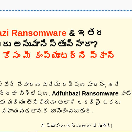
azi Ransomware
& ఇతర
మీరు అనుమానిస్తున్నారా?
కోసం మీ కంప్యూటర్‌ని స్కాన్
ల్వేర్ నివారణ మరియు రక్షణ సాధనం, ఇది
భద్రతా విశ్లేషణ,
Adfuhbazi Ransomware
వంటి
చడం మరియు తీసివేయడం అలాగే ఒకరిపై ఒకరు
 సహాయపడటానికి రూపొందించబడింది.
మీ వ్యాపారం డబ్బు ఆదా చేసుకోండి!