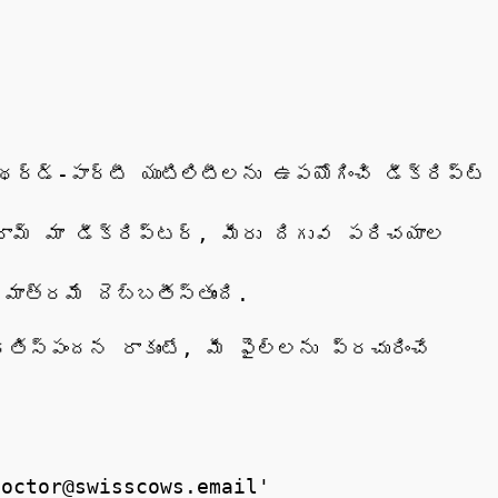
థర్డ్-పార్టీ యుటిలిటీలను ఉపయోగించి డీక్రిప్ట్
రామ్ మా డీక్రిప్టర్, మీరు దిగువ పరిచయాల
మాత్రమే దెబ్బతీస్తుంది.
తిస్పందన రాకుంటే, మీ ఫైల్‌లను ప్రచురించే
doctor@swisscows.email'