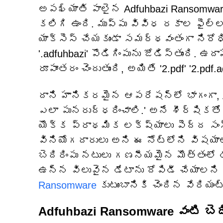
అపఖ్యాతి పాలైన Adfuhbazi Ransomwa
కలిగి ఉంది. ముప్పు వివిధ రకాల ఫైల్‌
యాక్సెస్ చేయకుండా సమర్థవంతంగా నిరో
'.adfuhbazi' పొడిగింపును జోడిస్తుంది. ఉ
రూపాంతరం చెందుతుంది, అయితే '2.pdf' '2.pdf.
దాని హానికరమైన ఆపరేషన్‌లో భాగంగా, 
ఎలా పునరుద్ధరించాలి.' అనే శీర్షికతో వ
యొక్క ప్రాథమిక లక్ష్యాలు పెద్ద స
వినియోగదారులు అని ఈ నోట్‌లోని విషయా
బెదిరింపు నటులు గణనీయమైన మొత్తంలో
ఉన్న విలువైన డేటాను దోపిడీ చేయాలని 
Ransomware
కుటుంబానికి చెందిన వేరియం
Adfuhbazi Ransomware వంటి బెది