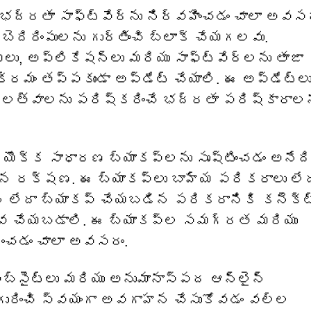
ద్రతా సాఫ్ట్‌వేర్‌ను నిర్వహించడం చాలా అవస
ెదిరింపులను గుర్తించి బ్లాక్ చేయగలవు.
ు, అప్లికేషన్‌లు మరియు సాఫ్ట్‌వేర్‌లను తాజా
్రమం తప్పకుండా అప్‌డేట్ చేయాలి. ఈ అప్‌డేట్‌ల
్బలత్వాలను పరిష్కరించే భద్రతా పరిష్కారాల
ా యొక్క సాధారణ బ్యాకప్‌లను సృష్టించడం అనేద
న రక్షణ. ఈ బ్యాకప్‌లు బాహ్య పరికరాలు లేద
ని లేదా బ్యాకప్ చేయబడిన పరికరానికి కనెక్ట
్వ చేయబడాలి. ఈ బ్యాకప్‌ల సమగ్రత మరియు
ించడం చాలా అవసరం.
వెబ్‌సైట్‌లు మరియు అనుమానాస్పద ఆన్‌లైన్
 గురించి స్వయంగా అవగాహన చేసుకోవడం వల్ల