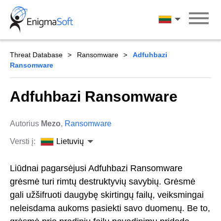
Skip
to
Lietuvių
content
Threat Database
Ransomware
Adfuhbazi
Ransomware
Adfuhbazi Ransomware
Autorius
Mezo
,
Ransomware
Versti į:
Lietuvių
Liūdnai pagarsėjusi Adfuhbazi Ransomware
grėsmė turi rimtų destruktyvių savybių. Grėsmė
gali užšifruoti daugybę skirtingų failų, veiksmingai
neleisdama aukoms pasiekti savo duomenų. Be to,