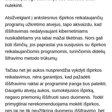
nutekinti.
Atsižvelgiant į ankstesnius išpirkos reikalaujančių
programų užkrėtimo atvejus, tapo akivaizdu, kad
iššifravimas nedalyvaujant kibernetiniams
nusikaltėliams yra labai mažai tikėtinas. Nors gali
būti išimčių, jos paprastai yra susijusios su išpirkos
reikalaujančiomis programomis, turinčiomis didelių
šifravimo metodo trūkumų.
Tačiau net jei aukos nusprendžia vykdyti išpirkos
reikalavimus, nėra garantijos, kad pažadėti
iššifravimo raktai ar programinė įranga bus pateikti.
Daugeliu atvejų aukos, sumokėjusios išpirką,
negavo priemonių iššifruoti savo duomenis. Todėl
primygtinai nerekomenduojama mokėti išpirkos,
nes tai ne tik neužtikrina duomenų iššifravimo, bet