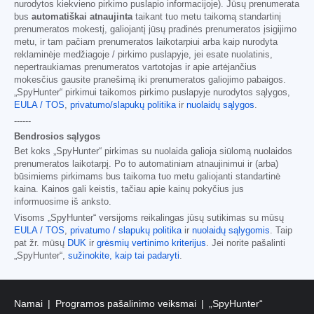
nurodytos kiekvieno pirkimo puslapio informacijoje). Jūsų prenumerata
bus
automatiškai atnaujinta
taikant tuo metu taikomą standartinį
prenumeratos mokestį, galiojantį jūsų pradinės prenumeratos įsigijimo
metu, ir tam pačiam prenumeratos laikotarpiui arba kaip nurodyta
reklaminėje medžiagoje / pirkimo puslapyje, jei esate nuolatinis,
nepertraukiamas prenumeratos vartotojas ir apie artėjančius
mokesčius gausite pranešimą iki prenumeratos galiojimo pabaigos.
„SpyHunter“ pirkimui taikomos pirkimo puslapyje nurodytos sąlygos,
EULA / TOS
,
privatumo/slapukų politika
ir
nuolaidų sąlygos
.
------
Bendrosios sąlygos
Bet koks „SpyHunter“ pirkimas su nuolaida galioja siūlomą nuolaidos
prenumeratos laikotarpį. Po to automatiniam atnaujinimui ir (arba)
būsimiems pirkimams bus taikoma tuo metu galiojanti standartinė
kaina. Kainos gali keistis, tačiau apie kainų pokyčius jus
informuosime iš anksto.
Visoms „SpyHunter“ versijoms reikalingas jūsų sutikimas su mūsų
EULA / TOS
,
privatumo / slapukų politika
ir
nuolaidų sąlygomis
. Taip
pat žr. mūsų
DUK
ir
grėsmių vertinimo kriterijus
. Jei norite pašalinti
„SpyHunter“,
sužinokite, kaip tai padaryti
.
Namai
Programos pašalinimo veiksmai
„SpyHunter“