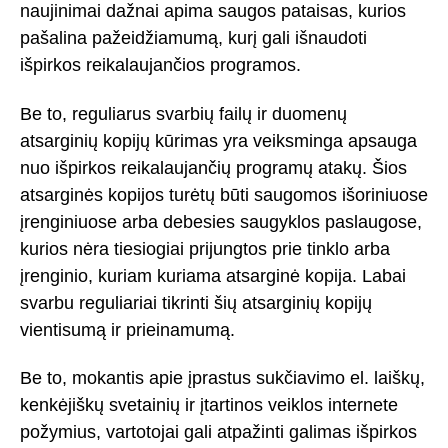
naujinimai dažnai apima saugos pataisas, kurios
pašalina pažeidžiamumą, kurį gali išnaudoti
išpirkos reikalaujančios programos.
Be to, reguliarus svarbių failų ir duomenų
atsarginių kopijų kūrimas yra veiksminga apsauga
nuo išpirkos reikalaujančių programų atakų. Šios
atsarginės kopijos turėtų būti saugomos išoriniuose
įrenginiuose arba debesies saugyklos paslaugose,
kurios nėra tiesiogiai prijungtos prie tinklo arba
įrenginio, kuriam kuriama atsarginė kopija. Labai
svarbu reguliariai tikrinti šių atsarginių kopijų
vientisumą ir prieinamumą.
Be to, mokantis apie įprastus sukčiavimo el. laiškų,
kenkėjiškų svetainių ir įtartinos veiklos internete
požymius, vartotojai gali atpažinti galimas išpirkos