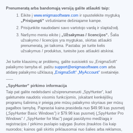
Prenumeratą arba bandomąją versiją galite atšaukti taip:
Eikite į
www.enigmasoftware.com
ir spustelėkite mygtuką
„Prisijungti“
viršutiniame dešiniajame kampe.
Prisijunkite naudodami savo vartotojo vardą ir slaptažodį.
Naršymo meniu eikite į
„Užsakymas / licencijos“.
Šalia
užsakymo / licencijos yra mygtukas, skirtas atšaukti
prenumeratą, jei taikoma. Pastaba: jei turite kelis
užsakymus / produktus, turėsite juos atšaukti atskirai.
Jei turite klausimų ar problemų, galite susisiekti su „EnigmaSoft“
palaikymo tarnyba el. paštu
support@enigmasoftware.com
arba
atidarę palaikymo užklausą
„EnigmaSoft“ „MyAccount“
svetainėje.
------
„SpyHunter“ pirkimo informacija
Taip pat galite nedelsdami užsiprenumeruoti „SpyHunter“, kad
galėtumėte naudotis visomis funkcijomis, įskaitant kenkėjiškų
programų šalinimą ir prieigą prie mūsų palaikymo skyriaus per mūsų
pagalbos tarnybą. Paprastai kaina prasideda nuo
$49.98
kas pusmetį
(„SpyHunter Basic Windows“) ir
$79.98
kas pusmetį („SpyHunter Pro
Windows“ / „SpyHunter for Mac“) pagal pasiūlymo medžiagą ir
registracijos / pirkimo puslapio sąlygas (kurios įtrauktos čia kaip
nuorodos; kainos gali skirtis priklausomai nuo šalies arba reklamos,