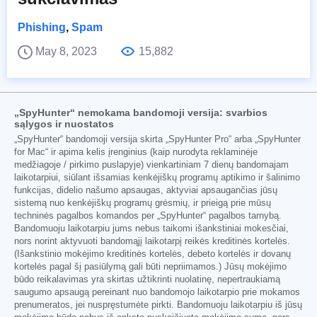
Phishing
,
Spam
May 8, 2023
15,882
„SpyHunter“ nemokama bandomoji versija: svarbios
sąlygos ir nuostatos
„SpyHunter“ bandomoji versija skirta „SpyHunter Pro“ arba „SpyHunter
for Mac“ ir apima kelis įrenginius (kaip nurodyta reklaminėje
medžiagoje / pirkimo puslapyje) vienkartiniam 7 dienų bandomajam
laikotarpiui, siūlant išsamias kenkėjiškų programų aptikimo ir šalinimo
funkcijas, didelio našumo apsaugas, aktyviai apsaugančias jūsų
sistemą nuo kenkėjiškų programų grėsmių, ir prieigą prie mūsų
techninės pagalbos komandos per „SpyHunter“ pagalbos tarnybą.
Bandomuoju laikotarpiu jums nebus taikomi išankstiniai mokesčiai,
nors norint aktyvuoti bandomąjį laikotarpį reikės kreditinės kortelės.
(Išankstinio mokėjimo kreditinės kortelės, debeto kortelės ir dovanų
kortelės pagal šį pasiūlymą gali būti nepriimamos.) Jūsų mokėjimo
būdo reikalavimas yra skirtas užtikrinti nuolatinę, nepertraukiamą
saugumo apsaugą pereinant nuo bandomojo laikotarpio prie mokamos
prenumeratos, jei nuspręstumėte pirkti. Bandomuoju laikotarpiu iš jūsų