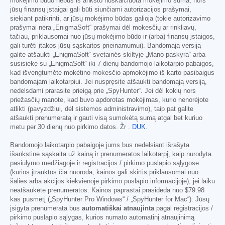
mokėjimo būdo nebus iš anksto nuskaičiuota mokėjimo suma, nors
jūsų finansų įstaigai gali būti siunčiami autorizacijos prašymai,
siekiant patikrinti, ar jūsų mokėjimo būdas galioja (tokie autorizavimo
prašymai nėra „EnigmaSoft“ prašymai dėl mokesčių ar rinkliavų,
tačiau, priklausomai nuo jūsų mokėjimo būdo ir (arba) finansų įstaigos,
gali turėti įtakos jūsų sąskaitos prieinamumui). Bandomąją versiją
galite atšaukti „EnigmaSoft“ svetainės skiltyje „Mano paskyra“ arba
susisiekę su „EnigmaSoft“ iki 7 dienų bandomojo laikotarpio pabaigos,
kad išvengtumėte mokėtino mokesčio apmokėjimo iš karto pasibaigus
bandomajam laikotarpiui. Jei nuspręsite atšaukti bandomąją versiją,
nedelsdami prarasite prieigą prie „SpyHunter“. Jei dėl kokių nors
priežasčių manote, kad buvo apdorotas mokėjimas, kurio nenorėjote
atlikti (pavyzdžiui, dėl sistemos administravimo), taip pat galite
atšaukti prenumeratą ir gauti visą sumokėtą sumą atgal bet kuriuo
metu per 30 dienų nuo pirkimo datos. Žr .
DUK
.
Bandomojo laikotarpio pabaigoje jums bus nedelsiant išrašyta
išankstinė sąskaita už kainą ir prenumeratos laikotarpį, kaip nurodyta
pasiūlymo medžiagoje ir registracijos / pirkimo puslapio sąlygose
(kurios įtrauktos čia nuoroda; kainos gali skirtis priklausomai nuo
šalies arba akcijos kiekvienoje pirkimo puslapio informacijoje), jei laiku
neatšaukėte prenumeratos. Kainos paprastai prasideda nuo
$79.98
kas pusmetį („SpyHunter Pro Windows“ / „SpyHunter for Mac“). Jūsų
įsigyta prenumerata bus
automatiškai atnaujinta
pagal registracijos /
pirkimo puslapio sąlygas, kurios numato automatinį atnaujinimą