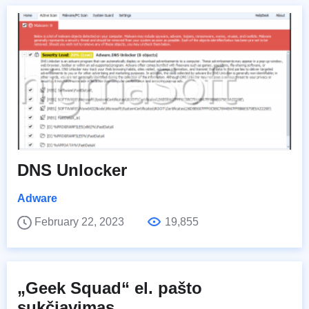
DNS Unlocker
Adware
February 22, 2023
19,855
„Geek Squad“ el. pašto
sukčiavimas