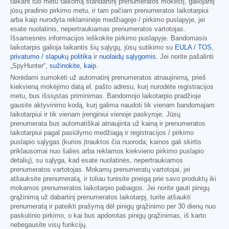
taikant tuo metu taikomą standartinį prenumeratos mokestį, galiojantį
jūsų pradinio pirkimo metu, ir tam pačiam prenumeratos laikotarpiui
arba kaip nurodyta reklaminėje medžiagoje / pirkimo puslapyje, jei
esate nuolatinis, nepertraukiamas prenumeratos vartotojas.
Išsamesnės informacijos ieškokite pirkimo puslapyje. Bandomasis
laikotarpis galioja laikantis šių sąlygų, jūsų sutikimo su
EULA / TOS
,
privatumo / slapukų politika
ir
nuolaidų sąlygomis
. Jei norite pašalinti
„SpyHunter“,
sužinokite, kaip
.
Norėdami sumokėti už automatinį prenumeratos atnaujinimą, prieš
kiekvieną mokėjimo datą el. pašto adresu, kurį nurodėte registracijos
metu, bus išsiųstas priminimas. Bandomojo laikotarpio pradžioje
gausite aktyvinimo kodą, kurį galima naudoti tik vienam bandomajam
laikotarpiui ir tik vienam įrenginiui vienoje paskyroje. Jūsų
prenumerata bus automatiškai atnaujinta už kainą ir prenumeratos
laikotarpiui pagal pasiūlymo medžiagą ir registracijos / pirkimo
puslapio sąlygas (kurios įtrauktos čia nuoroda; kainos gali skirtis
priklausomai nuo šalies arba reklamos kiekvieno pirkimo puslapio
detalių), su sąlyga, kad esate nuolatinės, nepertraukiamos
prenumeratos vartotojas. Mokamų prenumeratų vartotojai, jei
atšauksite prenumeratą, ir toliau turėsite prieigą prie savo produktų iki
mokamos prenumeratos laikotarpio pabaigos. Jei norite gauti pinigų
grąžinimą už dabartinį prenumeratos laikotarpį, turite atšaukti
prenumeratą ir pateikti prašymą dėl pinigų grąžinimo per 30 dienų nuo
paskutinio pirkimo, o kai bus apdorotas pinigų grąžinimas, iš karto
nebegausite visų funkcijų.