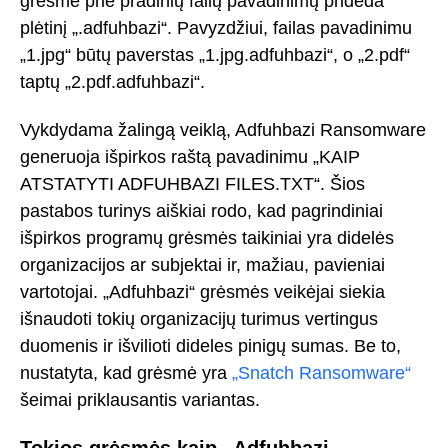
grėsmė prie pradinių failų pavadinimų prideda
plėtinį „.adfuhbazi“. Pavyzdžiui, failas pavadinimu
„1.jpg“ būtų paverstas „1.jpg.adfuhbazi“, o „2.pdf“
taptų „2.pdf.adfuhbazi“.
Vykdydama žalingą veiklą, Adfuhbazi Ransomware
generuoja išpirkos raštą pavadinimu „KAIP
ATSTATYTI ADFUHBAZI FILES.TXT“. Šios
pastabos turinys aiškiai rodo, kad pagrindiniai
išpirkos programų grėsmės taikiniai yra didelės
organizacijos ar subjektai ir, mažiau, pavieniai
vartotojai. „Adfuhbazi“ grėsmės veikėjai siekia
išnaudoti tokių organizacijų turimus vertingus
duomenis ir išvilioti dideles pinigų sumas. Be to,
nustatyta, kad grėsmė yra
„Snatch Ransomware“
šeimai priklausantis variantas.
Tokios grėsmės kaip „Adfuhbazi