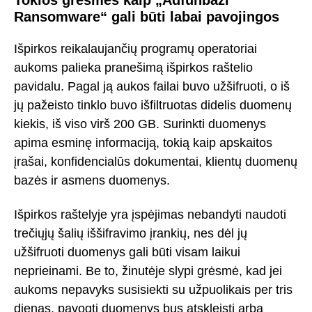
Ransomware“ gali būti labai pavojingos
Išpirkos reikalaujančių programų operatoriai
aukoms palieka pranešimą išpirkos raštelio
pavidalu. Pagal ją aukos failai buvo užšifruoti, o iš
jų pažeisto tinklo buvo išfiltruotas didelis duomenų
kiekis, iš viso virš 200 GB. Surinkti duomenys
apima esminę informaciją, tokią kaip apskaitos
įrašai, konfidencialūs dokumentai, klientų duomenų
bazės ir asmens duomenys.
Išpirkos raštelyje yra įspėjimas nebandyti naudoti
trečiųjų šalių iššifravimo įrankių, nes dėl jų
užšifruoti duomenys gali būti visam laikui
neprieinami. Be to, žinutėje slypi grėsmė, kad jei
aukoms nepavyks susisiekti su užpuolikais per tris
dienas, pavogti duomenys bus atskleisti arba