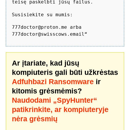
teisę paskelbti jūsų failus.
Susisiekite su mumis:
777doctor@proton.me arba
777doctor@swisscows.email“
Ar įtariate, kad jūsų
kompiuteris gali būti užkrėstas
Adfuhbazi Ransomware
ir
kitomis grėsmėmis?
Naudodami „SpyHunter“
patikrinkite, ar kompiuteryje
nėra grėsmių