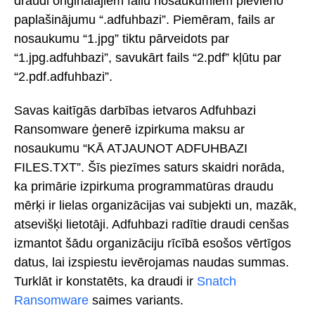
draudi oriģinālajiem failu nosaukumiem pievieno
paplašinājumu “.adfuhbazi”. Piemēram, fails ar
nosaukumu “1.jpg” tiktu pārveidots par
“1.jpg.adfuhbazi”, savukārt fails “2.pdf” kļūtu par
“2.pdf.adfuhbazi”.
Savas kaitīgās darbības ietvaros Adfuhbazi
Ransomware ģenerē izpirkuma maksu ar
nosaukumu “KĀ ATJAUNOT ADFUHBAZI
FILES.TXT”. Šīs piezīmes saturs skaidri norāda,
ka primārie izpirkuma programmatūras draudu
mērķi ir lielas organizācijas vai subjekti un, mazāk,
atsevišķi lietotāji. Adfuhbazi radītie draudi cenšas
izmantot šādu organizāciju rīcībā esošos vērtīgos
datus, lai izspiestu ievērojamas naudas summas.
Turklāt ir konstatēts, ka draudi ir
Snatch
Ransomware
saimes variants.