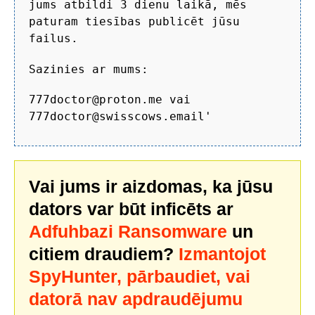
jums atbildi 3 dienu laikā, mēs
paturam tiesības publicēt jūsu
failus.
Sazinies ar mums:
777doctor@proton.me vai
777doctor@swisscows.email'
Vai jums ir aizdomas, ka jūsu
dators var būt inficēts ar
Adfuhbazi Ransomware
un
citiem draudiem?
Izmantojot
SpyHunter, pārbaudiet, vai
datorā nav apdraudējumu