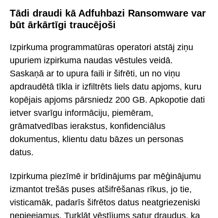
Tādi draudi kā Adfuhbazi Ransomware var
būt ārkārtīgi traucējoši
Izpirkuma programmatūras operatori atstāj ziņu
upuriem izpirkuma naudas vēstules veidā.
Saskaņā ar to upura faili ir šifrēti, un no viņu
apdraudētā tīkla ir izfiltrēts liels datu apjoms, kuru
kopējais apjoms pārsniedz 200 GB. Apkopotie dati
ietver svarīgu informāciju, piemēram,
grāmatvedības ierakstus, konfidenciālus
dokumentus, klientu datu bāzes un personas
datus.
Izpirkuma piezīmē ir brīdinājums par mēģinājumu
izmantot trešās puses atšifrēšanas rīkus, jo tie,
visticamāk, padarīs šifrētos datus neatgriezeniski
nepieejamus. Turklāt vēstījums satur draudus, ka