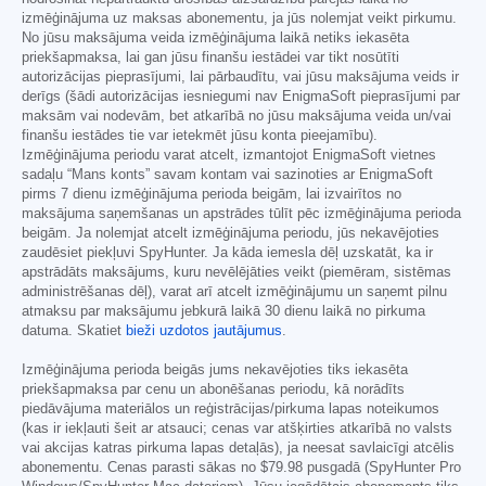
izmēģinājuma uz maksas abonementu, ja jūs nolemjat veikt pirkumu.
No jūsu maksājuma veida izmēģinājuma laikā netiks iekasēta
priekšapmaksa, lai gan jūsu finanšu iestādei var tikt nosūtīti
autorizācijas pieprasījumi, lai pārbaudītu, vai jūsu maksājuma veids ir
derīgs (šādi autorizācijas iesniegumi nav EnigmaSoft pieprasījumi par
maksām vai nodevām, bet atkarībā no jūsu maksājuma veida un/vai
finanšu iestādes tie var ietekmēt jūsu konta pieejamību).
Izmēģinājuma periodu varat atcelt, izmantojot EnigmaSoft vietnes
sadaļu “Mans konts” savam kontam vai sazinoties ar EnigmaSoft
pirms 7 dienu izmēģinājuma perioda beigām, lai izvairītos no
maksājuma saņemšanas un apstrādes tūlīt pēc izmēģinājuma perioda
beigām. Ja nolemjat atcelt izmēģinājuma periodu, jūs nekavējoties
zaudēsiet piekļuvi SpyHunter. Ja kāda iemesla dēļ uzskatāt, ka ir
apstrādāts maksājums, kuru nevēlējāties veikt (piemēram, sistēmas
administrēšanas dēļ), varat arī atcelt izmēģinājumu un saņemt pilnu
atmaksu par maksājumu jebkurā laikā 30 dienu laikā no pirkuma
datuma. Skatiet
bieži uzdotos jautājumus
.
Izmēģinājuma perioda beigās jums nekavējoties tiks iekasēta
priekšapmaksa par cenu un abonēšanas periodu, kā norādīts
piedāvājuma materiālos un reģistrācijas/pirkuma lapas noteikumos
(kas ir iekļauti šeit ar atsauci; cenas var atšķirties atkarībā no valsts
vai akcijas katras pirkuma lapas detaļās), ja neesat savlaicīgi atcēlis
abonementu. Cenas parasti sākas no
$79.98
pusgadā (SpyHunter Pro