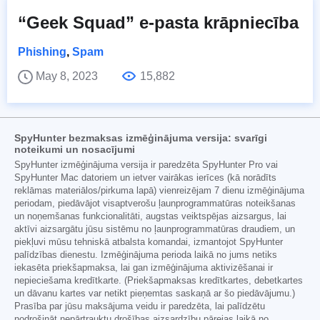
“Geek Squad” e-pasta krāpniecība
Phishing
,
Spam
May 8, 2023
15,882
SpyHunter bezmaksas izmēģinājuma versija: svarīgi
noteikumi un nosacījumi
SpyHunter izmēģinājuma versija ir paredzēta SpyHunter Pro vai
SpyHunter Mac datoriem un ietver vairākas ierīces (kā norādīts
reklāmas materiālos/pirkuma lapā) vienreizējam 7 dienu izmēģinājuma
periodam, piedāvājot visaptverošu ļaunprogrammatūras noteikšanas
un noņemšanas funkcionalitāti, augstas veiktspējas aizsargus, lai
aktīvi aizsargātu jūsu sistēmu no ļaunprogrammatūras draudiem, un
piekļuvi mūsu tehniskā atbalsta komandai, izmantojot SpyHunter
palīdzības dienestu. Izmēģinājuma perioda laikā no jums netiks
iekasēta priekšapmaksa, lai gan izmēģinājuma aktivizēšanai ir
nepieciešama kredītkarte. (Priekšapmaksas kredītkartes, debetkartes
un dāvanu kartes var netikt pieņemtas saskaņā ar šo piedāvājumu.)
Prasība par jūsu maksājuma veidu ir paredzēta, lai palīdzētu
nodrošināt nepārtrauktu drošības aizsardzību pārejas laikā no