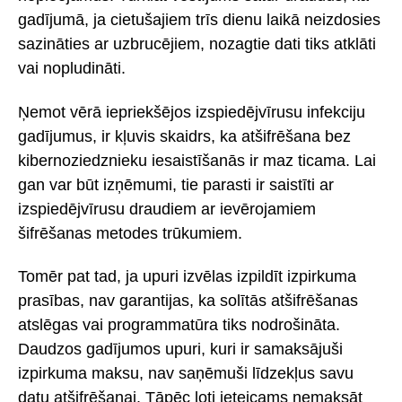
gadījumā, ja cietušajiem trīs dienu laikā neizdosies
sazināties ar uzbrucējiem, nozagtie dati tiks atklāti
vai nopludināti.
Ņemot vērā iepriekšējos izspiedējvīrusu infekciju
gadījumus, ir kļuvis skaidrs, ka atšifrēšana bez
kibernoziedznieku iesaistīšanās ir maz ticama. Lai
gan var būt izņēmumi, tie parasti ir saistīti ar
izspiedējvīrusu draudiem ar ievērojamiem
šifrēšanas metodes trūkumiem.
Tomēr pat tad, ja upuri izvēlas izpildīt izpirkuma
prasības, nav garantijas, ka solītās atšifrēšanas
atslēgas vai programmatūra tiks nodrošināta.
Daudzos gadījumos upuri, kuri ir samaksājuši
izpirkuma maksu, nav saņēmuši līdzekļus savu
datu atšifrēšanai. Tāpēc ļoti ieteicams nemaksāt