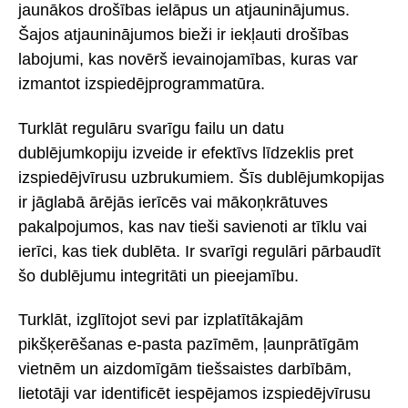
jaunākos drošības ielāpus un atjauninājumus.
Šajos atjauninājumos bieži ir iekļauti drošības
labojumi, kas novērš ievainojamības, kuras var
izmantot izspiedējprogrammatūra.
Turklāt regulāru svarīgu failu un datu
dublējumkopiju izveide ir efektīvs līdzeklis pret
izspiedējvīrusu uzbrukumiem. Šīs dublējumkopijas
ir jāglabā ārējās ierīcēs vai mākoņkrātuves
pakalpojumos, kas nav tieši savienoti ar tīklu vai
ierīci, kas tiek dublēta. Ir svarīgi regulāri pārbaudīt
šo dublējumu integritāti un pieejamību.
Turklāt, izglītojot sevi par izplatītākajām
pikšķerēšanas e-pasta pazīmēm, ļaunprātīgām
vietnēm un aizdomīgām tiešsaistes darbībām,
lietotāji var identificēt iespējamos izspiedējvīrusu