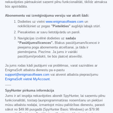
nekavējoties pārtrauksiet saņemt pilnu funkcionalitāti, tiklīdz atmaksa
būs apstrādāta.
Abonementu vai izmēģinājuma versiju var atcelt šādi:
Dodieties uz vietni
www.enigmasoftware.com
un
noklikšķiniet uz pogas
"Pieteikties"
augšējā labajā stūrī.
Piesakieties ar savu lietotājvārdu un paroli.
Navigācijas izvēlnē dodieties uz
sadaļu
“Pasūtījums/licences”.
Blakus pasūtījumam/licencei ir
pieejama poga abonementa atcelšanai, ja tāda ir
piemērojama. Piezīme. Ja jums ir vairāki
pasūtījumi/produkti, tie būs jāatceļ atsevišķi.
Ja jums rodas kādi jautājumi vai problēmas, varat sazināties ar
EnigmaSoft atbalsta dienestu pa e-pastu
support@enigmasoftware.com
vai atverot atbalsta pieprasījumu
EnigmaSoft vietnē MyAccount
.
------
SpyHunter pirkuma informācija
Jums ir arī iespēja nekavējoties abonēt SpyHunter, lai saņemtu pilnu
funkcionalitāti, tostarp ļaunprogrammatūras noņemšanu un piekļuvi
mūsu atbalsta nodaļai, izmantojot mūsu palīdzības dienestu, parasti
sākot no
$49.98
pusgadā (SpyHunter Basic Windows) un
$79.98