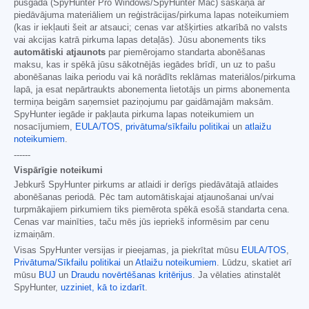
pusgadā (SpyHunter Pro Windows/SpyHunter Mac) saskaņā ar
piedāvājuma materiāliem un reģistrācijas/pirkuma lapas noteikumiem
(kas ir iekļauti šeit ar atsauci; cenas var atšķirties atkarībā no valsts
vai akcijas katrā pirkuma lapas detaļās). Jūsu abonements tiks
automātiski atjaunots
par piemērojamo standarta abonēšanas
maksu, kas ir spēkā jūsu sākotnējās iegādes brīdī, un uz to pašu
abonēšanas laika periodu vai kā norādīts reklāmas materiālos/pirkuma
lapā, ja esat nepārtraukts abonementa lietotājs un pirms abonementa
termiņa beigām saņemsiet paziņojumu par gaidāmajām maksām.
SpyHunter iegāde ir pakļauta pirkuma lapas noteikumiem un
nosacījumiem,
EULA/TOS
,
privātuma/sīkfailu politikai
un
atlaižu
noteikumiem
.
------
Vispārīgie noteikumi
Jebkurš SpyHunter pirkums ar atlaidi ir derīgs piedāvātajā atlaides
abonēšanas periodā. Pēc tam automātiskajai atjaunošanai un/vai
turpmākajiem pirkumiem tiks piemērota spēkā esošā standarta cena.
Cenas var mainīties, taču mēs jūs iepriekš informēsim par cenu
izmaiņām.
Visas SpyHunter versijas ir pieejamas, ja piekrītat mūsu
EULA/TOS
,
Privātuma/Sīkfailu politikai
un
Atlaižu noteikumiem
. Lūdzu, skatiet arī
mūsu
BUJ
un
Draudu novērtēšanas kritērijus
. Ja vēlaties atinstalēt
SpyHunter,
uzziniet, kā to izdarīt
.