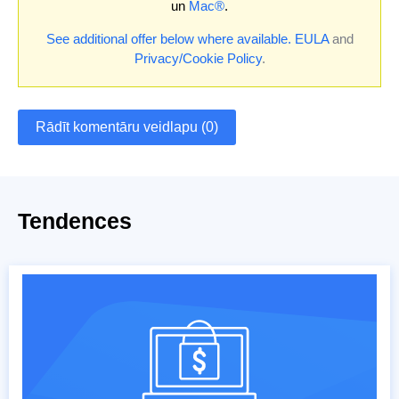
un
Mac®
.
See additional offer below where available.
EULA
and
Privacy/Cookie Policy
.
Rādīt komentāru veidlapu (0)
Tendences