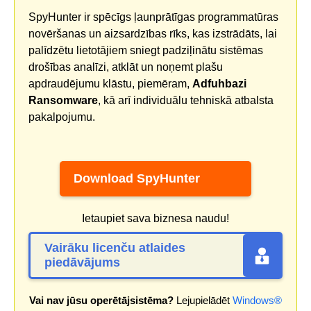
SpyHunter ir spēcīgs ļaunprātīgas programmatūras
novēršanas un aizsardzības rīks, kas izstrādāts, lai
palīdzētu lietotājiem sniegt padziļinātu sistēmas
drošības analīzi, atklāt un noņemt plašu
apdraudējumu klāstu, piemēram,
Adfuhbazi
Ransomware
, kā arī individuālu tehniskā atbalsta
pakalpojumu.
Download SpyHunter
Ietaupiet sava biznesa naudu!
Vairāku licenču atlaides
piedāvājums
Vai nav jūsu operētājsistēma?
Lejupielādēt
Windows®