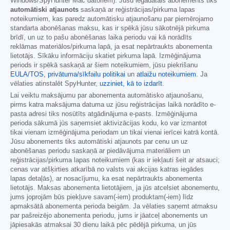
Windows/SpyHunter Mac datoriem). Jūsu iegādātais abonements tiks
automātiski atjaunots
saskaņā ar reģistrācijas/pirkuma lapas
noteikumiem, kas paredz automātisku atjaunošanu par piemērojamo
standarta abonēšanas maksu, kas ir spēkā jūsu sākotnējā pirkuma
brīdī, un uz to pašu abonēšanas laika periodu vai kā norādīts
reklāmas materiālos/pirkuma lapā, ja esat nepārtraukts abonementa
lietotājs. Sīkāku informāciju skatiet pirkuma lapā. Izmēģinājuma
periods ir spēkā saskaņā ar šiem noteikumiem, jūsu piekrišanu
EULA/TOS
,
privātuma/sīkfailu politikai
un
atlaižu noteikumiem
. Ja
vēlaties atinstalēt SpyHunter,
uzziniet, kā to izdarīt
.
Lai veiktu maksājumu par abonementa automātisko atjaunošanu,
pirms katra maksājuma datuma uz jūsu reģistrācijas laikā norādīto e-
pasta adresi tiks nosūtīts atgādinājuma e-pasts. Izmēģinājuma
perioda sākumā jūs saņemsiet aktivizācijas kodu, ko var izmantot
tikai vienam izmēģinājuma periodam un tikai vienai ierīcei katrā kontā.
Jūsu abonements tiks automātiski atjaunots par cenu un uz
abonēšanas periodu saskaņā ar piedāvājuma materiāliem un
reģistrācijas/pirkuma lapas noteikumiem (kas ir iekļauti šeit ar atsauci;
cenas var atšķirties atkarībā no valsts vai akcijas katras iegādes
lapas detaļās), ar nosacījumu, ka esat nepārtraukts abonementa
lietotājs. Maksas abonementa lietotājiem, ja jūs atcelsiet abonementu,
jums joprojām būs piekļuve savam(-iem) produktam(-iem) līdz
apmaksātā abonementa perioda beigām. Ja vēlaties saņemt atmaksu
par pašreizējo abonementa periodu, jums ir jāatceļ abonements un
jāpiesakās atmaksai 30 dienu laikā pēc pēdējā pirkuma, un jūs