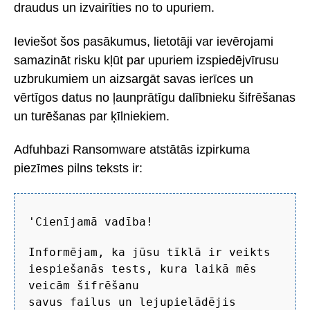
draudus un izvairīties no to upuriem.
Ieviešot šos pasākumus, lietotāji var ievērojami
samazināt risku kļūt par upuriem izspiedējvīrusu
uzbrukumiem un aizsargāt savas ierīces un
vērtīgos datus no ļaunprātīgu dalībnieku šifrēšanas
un turēšanas par ķīlniekiem.
Adfuhbazi Ransomware atstātās izpirkuma
piezīmes pilns teksts ir:
'Cienījamā vadība!
Informējam, ka jūsu tīklā ir veikts
iespiešanās tests, kura laikā mēs
veicām šifrēšanu
savus failus un lejupielādējis