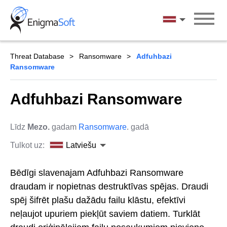
Skip
to
Latviešu
content
Threat Database
Ransomware
Adfuhbazi
Ransomware
Adfuhbazi Ransomware
Līdz
Mezo.
gadam
Ransomware
. gadā
Tulkot uz:
Latviešu
Bēdīgi slavenajam Adfuhbazi Ransomware
draudam ir nopietnas destruktīvas spējas. Draudi
spēj šifrēt plašu dažādu failu klāstu, efektīvi
neļaujot upuriem piekļūt saviem datiem. Turklāt