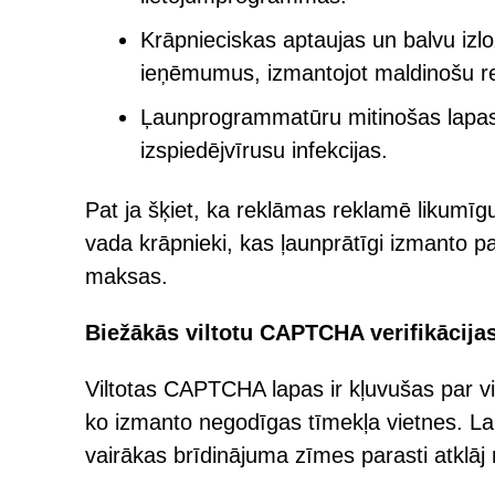
Krāpnieciskas aptaujas un balvu izlo
ieņēmumus, izmantojot maldinošu r
Ļaunprogrammatūru mitinošas lapas, 
izspiedējvīrusu infekcijas.
Pat ja šķiet, ka reklāmas reklamē likumī
vada krāpnieki, kas ļaunprātīgi izmanto p
maksas.
Biežākās viltotu CAPTCHA verifikācija
Viltotas CAPTCHA lapas ir kļuvušas par vi
ko izmanto negodīgas tīmekļa vietnes. Lai 
vairākas brīdinājuma zīmes parasti atklāj