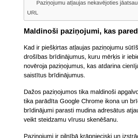
Paziņojumu atļaujas nekavējoties jāatsau
URL
Maldinoši paziņojumi, kas paredz
Kad ir piešķirtas atļaujas paziņojumu sūtī
drošības brīdinājumus, kuru mērķis ir iebied
novēroja paziņojumus, kas atdarina cien
saistītus brīdinājumus.
Dažos paziņojumos tika maldinoši apgalvot
tika parādīta Google Chrome ikona un brīdi
brīdinājumi parasti mudina adresātus atj
veikt steidzamu vīrusu skenēšanu.
Paziņojumi ir pilnībā krāpnieciski un izstrā