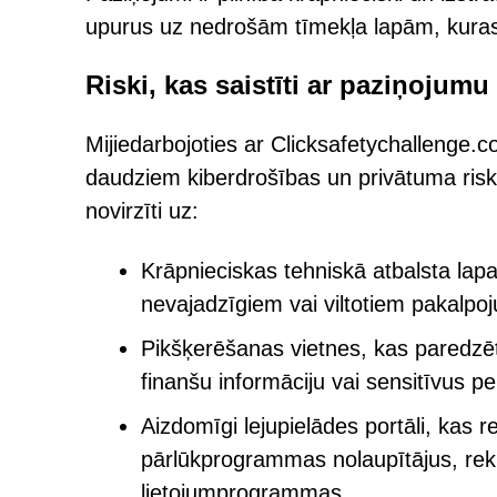
upurus uz nedrošām tīmekļa lapām, kuras ko
Riski, kas saistīti ar paziņojum
Mijiedarbojoties ar Clicksafetychallenge.co
daudziem kiberdrošības un privātuma riski
novirzīti uz:
Krāpnieciskas tehniskā atbalsta lap
nevajadzīgiem vai viltotiem pakalpo
Pikšķerēšanas vietnes, kas paredzēta
finanšu informāciju vai sensitīvus p
Aizdomīgi lejupielādes portāli, kas 
pārlūkprogrammas nolaupītājus, re
lietojumprogrammas.