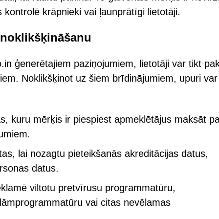
ntrolē krāpnieki vai ļaunprātīgi lietotāji.
u noklikšķināšanu
.in ģenerētajiem paziņojumiem, lietotāji var tikt pak
em. Noklikšķinot uz šiem brīdinājumiem, upuri var 
as, kuru mērķis ir piespiest apmeklētājus maksāt p
jumiem.
s, lai nozagtu pieteikšanās akreditācijas datus,
ersonas datus.
reklamē viltotu pretvīrusu programmatūru,
klāmprogrammatūru vai citas nevēlamas