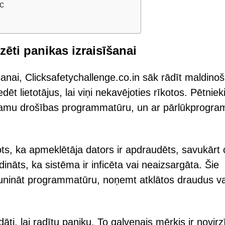
c
ēti panikas izraisīšanai
šanai, Clicksafetychallenge.co.in sāk rādīt maldino
ēt lietotājus, lai viņi nekavējoties rīkotos. Pētniek
ījamu drošības programmatūru, un ar pārlūkprogr
s, ka apmeklētāja dators ir apdraudēts, savukārt 
nāts, ka sistēma ir inficēta vai neaizsargāta. Šie
aunināt programmatūru, noņemt atklātos draudus va
dāti, lai radītu paniku. To galvenais mērķis ir novirz