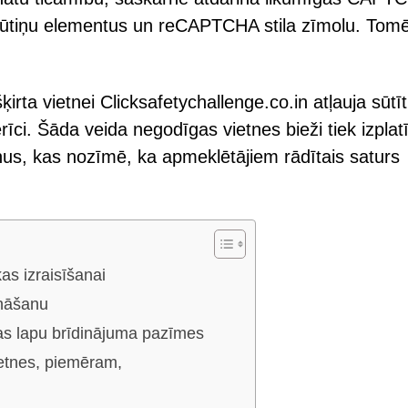
 rūtiņu elementus un reCAPTCHA stila zīmolu. Tom
ķirta vietnei Clicksafetychallenge.co.in atļauja sūtīt
ci. Šāda veida negodīgas vietnes bieži tiek izplatī
us, kas nozīmē, ka apmeklētājiem rādītais saturs
as izraisīšanai
ināšanu
as lapu brīdinājuma pazīmes
ietnes, piemēram,