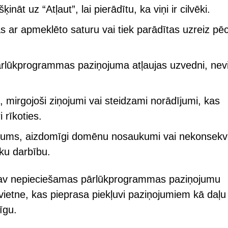
nāt uz “Atļaut”, lai pierādītu, ka viņi ir cilvēki.
 ar apmeklēto saturu vai tiek parādītas uzreiz pē
 pārlūkprogrammas paziņojuma atļaujas uzvedni, nev
i, mirgojoši ziņojumi vai steidzami norādījumi, kas
i rīkoties.
tējums, aizdomīgi domēnu nosaukumi vai nekonsekv
sku darbību.
v nepieciešamas pārlūkprogrammas paziņojumu
a vietne, kas pieprasa piekļuvi paziņojumiem kā daļu
īgu.