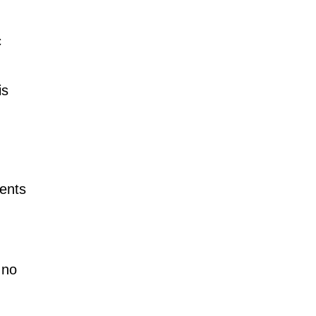
c
is
ents
 no