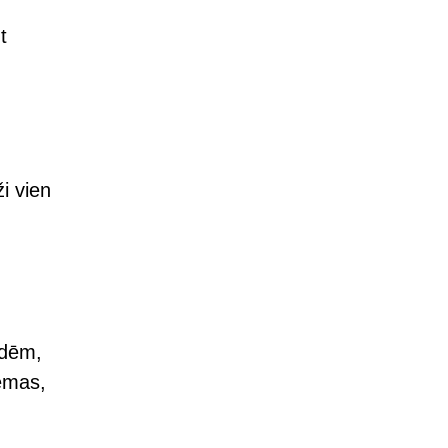
t
i vien
odēm,
tēmas,