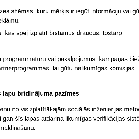
zes shēmas, kuru mērķis ir iegūt informāciju vai gū
eklāmu.
kas spēj izplatīt bīstamus draudus, tostarp
gu programmatūru vai pakalpojumus, kampaņas biež
artnerprogrammas, lai gūtu nelikumīgas komisijas
s lapu brīdinājuma pazīmes
enu no visizplatītākajām sociālās inženierijas met
gan šīs lapas atdarina likumīgas verifikācijas sis
 maldināšanu: