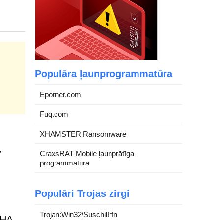
Populāra ļaunprogrammatūra
Eporner.com
Fuq.com
XHAMSTER Ransomware
,
CraxsRAT Mobile ļaunprātīga
programmatūra
Populāri Trojas zirgi
Trojan:Win32/Suschil!rfn
CHA