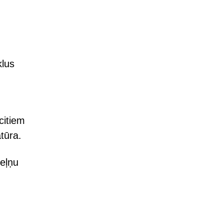
klus
citiem
tūra.
peļņu