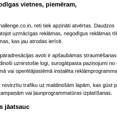
godīgas vietnes, piemēram,
llenge.co.in, reti tiek apzināti atvērtas. Daudzos
antojot uzmācīgas reklāmas, negodīgus reklāmas tī
as, kas jau atrodas ierīcē.
n pāradresācijas avoti ir apšaubāmas straumēšanas
dinoši uznirstošie logi, surogātpasta paziņojumi no 
 vai operētājsistēmā instalēta reklāmprogramma
lai novirzītu trafiku uz maldinošām lapām, kas gūst 
 kampaņām vai ļaunprogrammatūras izplatīšanas.
s jāatsauc