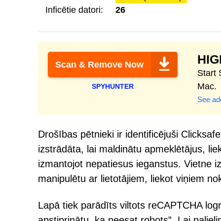
Inficētie datori:
26
HI
Scan & Remove Now
Start
Mac.
SPYHUNTER
See add
Drošības pētnieki ir identificējuši Clicksa
izstrādāta, lai maldinātu apmeklētājus, l
izmantojot nepatiesus ieganstus. Vietne i
manipulētu ar lietotājiem, liekot viņiem no
Lapā tiek parādīts viltots reCAPTCHA logrī
apstiprinātu, ka neesat robots”. Lai pali