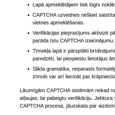
Lapā apmeklētājiem tiek lūgts noklikšķi
CAPTCHA uzvednes nešķiet saistītas
vietnes apmeklēšanas.
Verifikācijas pieprasījums aktivizē
parāda īstu CAPTCHA izaicinājumu.
Tīmekļa lapā ir pārspīlēti brīdinājum
paredzēti, lai piespiestu lietotājus ātr
Slikta gramatika, neparasts forma
zīmols var arī liecināt par krāpnieci
Likumīgām CAPTCHA sistēmām nekad na
atļaujas, lai pabeigtu verifikāciju. Jebkur
CAPTCHA procesa, jāuzskata par aizdom