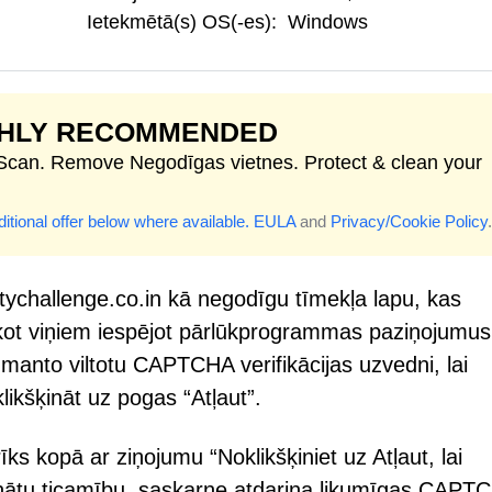
Ietekmētā(s) OS(-es):
Windows
GHLY RECOMMENDED
 Scan. Remove Negodīgas vietnes. Protect & clean your
itional offer below where available.
EULA
and
Privacy/Cookie Policy
.
fetychallenge.co.in kā negodīgu tīmekļa lapu, kas
iekot viņiem iespējot pārlūkprogrammas paziņojumus
zmanto viltotu CAPTCHA verifikācijas uzvedni, lai
klikšķināt uz pogas “Atļaut”.
ks kopā ar ziņojumu “Noklikšķiniet uz Atļaut, lai
elinātu ticamību, saskarne atdarina likumīgas CAPT