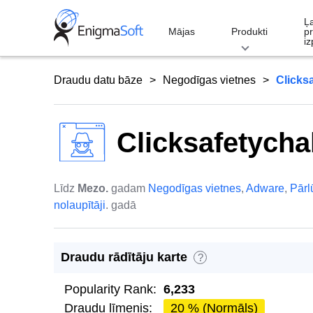
Skip
Ļ
to
Mājas
Produkti
p
iz
content
Draudu datu bāze
Negodīgas vietnes
Clicks
Clicksafetycha
Līdz
Mezo.
gadam
Negodīgas vietnes
,
Adware
,
Pār
nolaupītāji
. gadā
Draudu rādītāju karte
?
Popularity Rank:
6,233
Draudu līmenis:
20 % (Normāls)