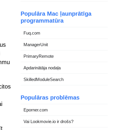
Populāra Mac ļaunprātīga
programmatūra
Fuq.com
šus
ManagerUnit
i
PrimaryRemote
ammu
Apdarinātāja nodaļa
SkilledModuleSearch
citos
Populāras problēmas
i
Eporner.com
Vai Lookmovie.io ir drošs?
īt