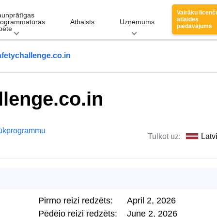
Vairāku licenč
aunprātīgas
atlaides
rogrammatūras
Atbalsts
Uzņēmums
piedāvājums
pēte
afetychallenge.co.in
llenge.co.in
lūkprogrammu
Tulkot uz:
Latv
Pirmo reizi redzēts:
April 2, 2026
Pēdējo reizi redzēts:
June 2, 2026