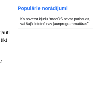
Populārie norādījumi
Kā novērst kļūdu “macOS nevar pārbaudīt,
vai šajā lietotnē nav ļaunprogrammatūras”
ļauti
tikt
ar