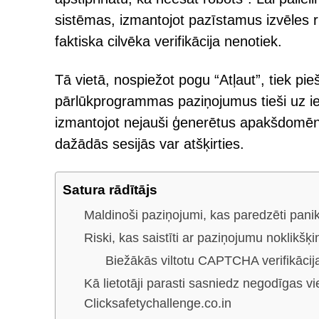
sistēmas, izmantojot pazīstamus izvēles
faktiska cilvēka verifikācija nenotiek.
Tā vietā, nospiežot pogu “Atļaut”, tiek pieš
pārlūkprogrammas paziņojumus tieši uz ierī
izmantojot nejauši ģenerētus apakšdomēn
dažādās sesijās var atšķirties.
Satura rādītājs
Maldinoši paziņojumi, kas paredzēti panik
Riski, kas saistīti ar paziņojumu noklikšķ
Biežākās viltotu CAPTCHA verifikācij
Kā lietotāji parasti sasniedz negodīgas v
Clicksafetychallenge.co.in