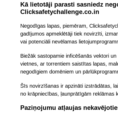
Kā lietotāji parasti sasniedz ne
Clicksafetychallenge.co.in
Negodīgas lapas, piemēram, Clicksafetycha
gadījumos apmeklētāji tiek novirzīti, izm
vai potenciāli nevēlamas lietojumprogramm
Biežāk sastopamie inficēšanās vektori u
vietnes, ar torrentiem saistītas lapas, mal
negodīgiem domēniem un pārlūkprogrammā
Šīs novirzīšanas ir apzināti izstrādātas, 
no krāpniecības, ļaunprātīgām reklāmas
Paziņojumu atļaujas nekavējotie