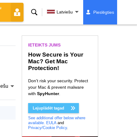
u
Meklēt
Latviešu
Pieslēgties
IETEIKTS JUMS
How Secure is Your
Mac? Get Mac
Protection!
Don't risk your security. Protect
iešu
your Mac & prevent malware
with
SpyHunter
.
Lejuplādēt tagad
See additional offer below where
available.
EULA
and
Privacy/Cookie Policy
.