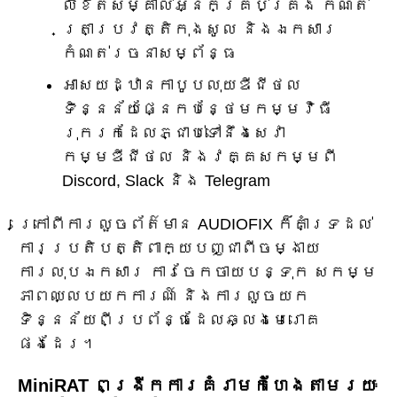
លិខិតសម្គាល់អ្នកគ្រប់គ្រង កំណត់
ត្រាប្រវត្តិកុងសូល និងឯកសារ
កំណត់រចនាសម្ព័ន្ធ
អាសយដ្ឋានកាបូបលុយឌីជីថល
ទិន្នន័យផ្នែកបន្ថែមកម្មវិធី
រុករកដែលភ្ជាប់ទៅនឹងសេវា
កម្មឌីជីថល និងវគ្គសកម្មពី
Discord, Slack និង Telegram
ក្រៅពីការលួចព័ត៌មាន AUDIOFIX ក៏គាំទ្រដល់
ការប្រតិបត្តិពាក្យបញ្ជាពីចម្ងាយ
ការលុបឯកសារ ការចែកចាយបន្ទុក សកម្ម
ភាពឈ្លបយកការណ៍ និងការលួចយក
ទិន្នន័យពីប្រព័ន្ធដែលឆ្លងមេរោគ
ផងដែរ។
MiniRAT ពង្រីកការគំរាមកំហែងតាមរយៈ