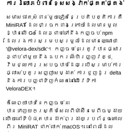
ការរំលោភបំពានខ្សែសង្វាក់ផ្គត់ផ្គង់
សមាសធាតុសំខាន់មួយទៀតនៃប្រតិបត្តិការគឺ
MiniRAT ដែលជាច្រកខាងក្រោយដែលមានមូល
ដ្ឋានលើ Go ដែលភ្ជាប់ទៅនឹងកញ្ចប់ npm
ដែលរងការសម្របសម្រួលដែលមានឈ្មោះថា
'@velora-dex/sdk'។ កញ្ចប់នេះត្រូវបានផ្សារ
ភ្ជាប់ជាមួយនឹងឧបករណ៍ហិរញ្ញវត្ថុ
វិមជ្ឈការស្របច្បាប់ដែលប្រើសម្រាប់ការ
ផ្លាស់ប្តូរសញ្ញាសម្ងាត់ ការជួញដូរ delta
និងការបញ្ជាទិញកំណត់នៅលើវេទិកា
VeloraDEX។
កំណែព្យាបាទនៃកញ្ចប់នេះ
បានទាញយកស្គ្រីបសែលពីម៉ាស៊ីនមេពីចម្ងាយ
ហើយនៅទីបំផុតបានដាក់ពង្រាយប្រព័ន្ធគោល
ពីរ MiniRAT ជាក់លាក់ macOS។ នៅពេលដែល