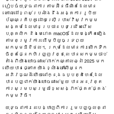
រៀបចំយុទ្ធនាការតាមអ៊ីនធឺណិតដែលមាន
គោលដៅខ្ពស់ប្រឆាំងនឹងអង្គការរូបិយ
ប័ណ្ណគ្រីបតូ ដោយប្រើប្រាស់វិស្វកម្ម
សង្គមដែលមានប្រធានបទជ្រើសរើស
បុគ្គលិក និងមេរោគ macOS ដែលបង្កើតឡើង
តាមតម្រូវការ ដើម្បីលួចទ្រព្យ
សកម្មឌីជីថល។ ក្រុមដែលមានការលើកទឹក
ចិត្តផ្នែកហិរញ្ញវត្ថុនេះ បានសកម្មចាប់
តាំងពីយ៉ាងហោចណាស់ពាក់កណ្តាលឆ្នាំ 2025 មក
ហើយបានផ្តោតយ៉ាងខ្លាំងទៅលើអ្នក
អភិវឌ្ឍន៍ ហើយនៅក្នុងឧប្បត្តិហេតុដែល
បានបញ្ជាក់យ៉ាងហោចណាស់មួយ បានអនុវត្ត
ការសម្របសម្រួលខ្សែសង្វាក់ផ្គត់ផ្គង់
កម្មវិធី។
យុទ្ធនាការនេះបង្ហាញពីការរួមបញ្ចូលគ្នា