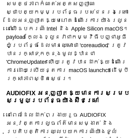
សមត្ថភាពកំណត់អត្តសញ្ញាណ
ស្ថាបត្យកម្មប្រព័ន្ធរបស់ជនរងគ្រោះ
ដែលអនុញ្ញាតឱ្យមេរោគដំណើរការយ៉ាងរលូន
នៅលើឧបករណ៍ Intel និង Apple Silicon macOS។
payload ក្លែងខ្លួនវាជាកម្មវិធីបញ្ជាអូឌី
យ៉ូប្រព័ន្ធដែលមានឈ្មោះថា 'coreaudiod' ត្រូវ
បានរក្សាទុកក្នុងមូលដ្ឋានជា
'ChromeUpdater' ហើយត្រូវបានដាក់ឱ្យដំណើរ
ការដោយប្រើយន្តការ macOS launchctl ដើម្បី
រក្សាភាពស្ថិតស្ថេរ។
AUDIOFIX អនុញ្ញាតឱ្យមានការសម្រប
សម្រួលប្រព័ន្ធយ៉ាងស៊ីជម្រៅ
នៅពេលដែលដាក់ពង្រាយរួច AUDIOFIX
អនុវត្តការលួចព័ត៌មានសម្ងាត់ និង
ប្រតិបត្តិការឈ្លបយកការណ៍យ៉ាងទូលំ