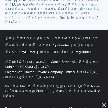
កំណែ SpyHunter ទាំងអស់គឺអាស្រ័យលើការយល់ព្រមរបស់អ្នក
ចំពោះ
EULA/TOS
គោលការណ៍ឯកជនភាព/ខូគី
និង
លក្ខខណ្ឌ
បញ្ចុះតម្លៃ
របស់យើង។ សូមមើល
សំណួរដែលសួរញឹកញាប់
និង
លក្ខណៈវិនិច្ឆ័យវាយតម្លៃការគំរាមកំហែង
របស់យើង
ផងដែរ។ ប្រសិនបើអ្នកចង់លុប SpyHunter
សូមស្វែងយល់
ពីរបៀប
។
ផ្ទះ
ជំហានលុបកម្មវិធី
លក្ខណៈវិនិច្ឆ័យការវាយ
តម្លៃការគំរាមកំហែងរបស់ SpyHunter
លក្ខខណ្ឌ
បន្ថែម SpyHunter
លក្ខខណ្ឌបន្ថែម RegHunter
ការិយាល័យដែលបានចុះឈ្មោះ៖ 1 Castle Street ជាន់ទី 3 ទីក្រុង
Dublin 2 D02XD82 អៀរឡង់។
EnigmaSoft Limited, Private Company Limited ដោយភាគហ៊ុន,
លេខចុះបញ្ជីក្រុមហ៊ុន 597114 ។
Mac និង MacOS គឺជាពាណិជ្ជសញ្ញារបស់ក្រុមហ៊ុន Apple
Inc. ដែលបានចុះបញ្ជីនៅសហរដ្ឋអាមេរិក និងប្រទេសដទៃ
ទៀត។
រក្សាសិទ្ធិ 2016-
2026
។ EnigmaSoft Ltd. រក្សាសិទ្ធិ