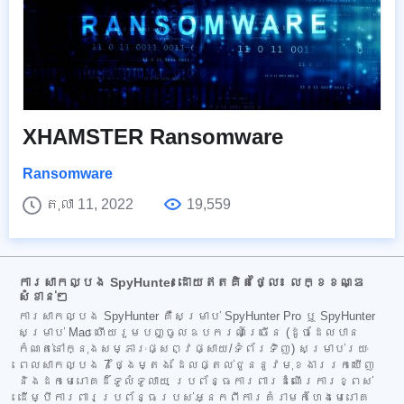
XHAMSTER Ransomware
Ransomware
តុលា 11, 2022
19,559
ការសាកល្បង SpyHunter ដោយឥតគិតថ្លៃ៖ លក្ខខណ្ឌ
សំខាន់ៗ
ការសាកល្បង SpyHunter គឺសម្រាប់ SpyHunter Pro ឬ SpyHunter
សម្រាប់ Mac ហើយរួមបញ្ចូលឧបករណ៍ច្រើន (ដូចដែលបាន
កំណត់នៅក្នុងសម្ភារៈផ្សព្វផ្សាយ/ទំព័រទិញ) សម្រាប់រយៈ
ពេលសាកល្បង 7 ថ្ងៃម្តង ដែលផ្តល់ជូននូវមុខងាររកឃើញ
និងដកមេរោគដ៏ទូលំទូលាយ ប្រព័ន្ធការពារដំណើរការខ្ពស់
ដើម្បីការពារប្រព័ន្ធរបស់អ្នកពីការគំរាមកំហែងមេរោគ