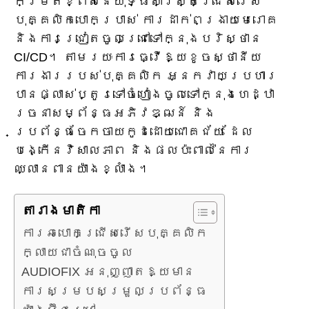
កម្រិតខ្ពស់នៃយុទ្ធសាស្ត្រជ្រើសរើស
បុគ្គលិកបោកប្រាស់ ការដាក់ពង្រាយមេរោគ
និងការជ្រៀតចូលជ្រៅទៅក្នុងបរិស្ថាន
CI/CD។ តាមរយៈការធ្វើឱ្យខូចស្ថានីយ
ការងាររបស់បុគ្គលិក អ្នកវាយប្រហារ
បានផ្លាស់ប្តូរទៅចំហៀងចូលទៅក្នុងហេដ្ឋា
រចនាសម្ព័ន្ធអភិវឌ្ឍន៍ និង
ប្រព័ន្ធចែកចាយកូដដោយជោគជ័យ ដែល
បង្កើនវិសាលភាព និងផលប៉ះពាល់នៃការ
ឈ្លានពានយ៉ាងខ្លាំង។
តារាង​មាតិកា
ការឆបោកជ្រើសរើសបុគ្គលិក
ក្លាយជាចំណុចចូល
AUDIOFIX អនុញ្ញាតឱ្យមាន
ការសម្របសម្រួលប្រព័ន្ធ