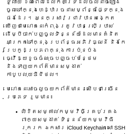
ទូលាយ ខណៈពេលដែលក៏គាំទ្រដល់ចលនាចំហៀង
ចូលទៅក្នុងហេដ្ឋារចនាសម្ព័ន្ធផ្ទៃក្នុង
ផងដែរ។ អ្នកស្រាវជ្រាវបានសង្កេត
ឃើញថាមេរោគនេះកំពុងត្រូវបានប្រើប្រាស់
ដើម្បីចាក់បញ្ចូលទិន្នន័យដែលមានគំនិត
អាក្រក់ទៅក្នុងប្រព័ន្ធអភិវឌ្ឍន៍ និងកែ
ប្រែកូដប្រភពក្នុងការប៉ុនប៉ង
ធ្វើឱ្យខូចចំណុចបញ្ចប់បន្ថែម
និងទាញយកព័ត៌មានសម្ងាត់
កាបូបលុយឌីជីថល។
មេរោគ​នេះ​អាច​លួច​យក​ព័ត៌មាន​រសើប​ជាច្រើន​
ប្រភេទ រួមមាន៖
លិខិតសម្គាល់កម្មវិធីគ្រប់គ្រង
ពាក្យសម្ងាត់ ទិន្នន័យកម្មវិធី
រុករក ឯកសារ iCloud Keychain សោ SSH