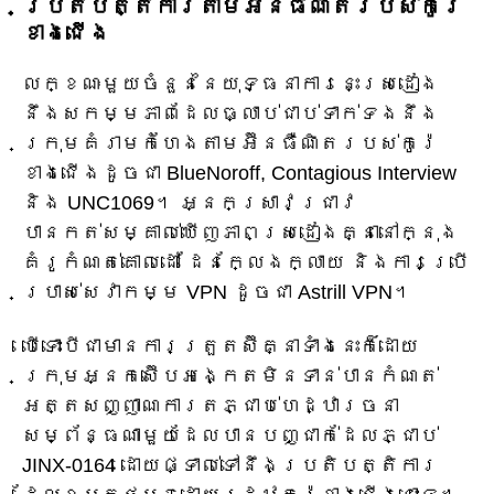
ប្រតិបត្តិការតាមអ៊ីនធឺណិតរបស់កូរ៉េ
ខាងជើង
លក្ខណៈមួយចំនួននៃយុទ្ធនាការនេះស្រដៀង
នឹងសកម្មភាពដែលធ្លាប់ជាប់ទាក់ទងនឹង
ក្រុមគំរាមកំហែងតាមអ៊ីនធឺណិតរបស់កូរ៉េ
ខាងជើងដូចជា BlueNoroff, Contagious Interview
និង UNC1069។ អ្នកស្រាវជ្រាវ
បានកត់សម្គាល់ឃើញភាពស្រដៀងគ្នានៅក្នុង
គំរូកំណត់គោលដៅ ដែនក្លែងក្លាយ និងការប្រើ
ប្រាស់សេវាកម្ម VPN ដូចជា Astrill VPN។
បើទោះបីជាមានការត្រួតស៊ីគ្នាទាំងនេះក៏ដោយ
ក្រុមអ្នកស៊ើបអង្កេតមិនទាន់បានកំណត់
អត្តសញ្ញាណការតភ្ជាប់ហេដ្ឋារចនា
សម្ព័ន្ធណាមួយដែលបានបញ្ជាក់ដែលភ្ជាប់
JINX-0164 ដោយផ្ទាល់ទៅនឹងប្រតិបត្តិការ