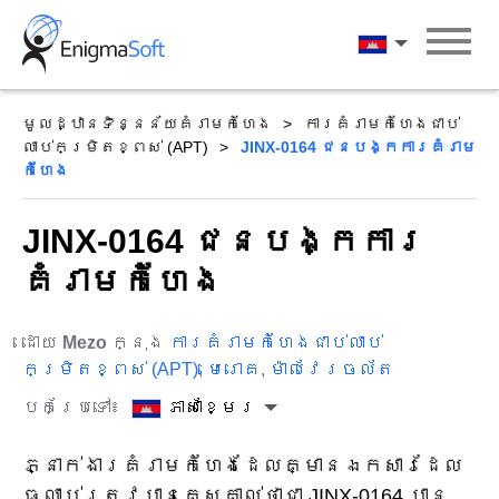
Skip
to
ភាសាខ្មែរ
content
មូលដ្ឋានទិន្នន័យគំរាមកំហែង
ការគំរាមកំហែងជាប់
លាប់កម្រិតខ្ពស់ (APT)
JINX-0164 ជន​បង្ក​ការ​គំរាម
កំហែង
JINX-0164 ជន​បង្ក​ការ​
គំរាមកំហែង
ដោយ
Mezo
ក្នុង
ការគំរាមកំហែងជាប់លាប់
កម្រិតខ្ពស់ (APT)
,
មេរោគ
,
ម៉ាលវែរចល័ត
បកប្រែទៅ៖
ភាសាខ្មែរ
ភ្នាក់ងារគំរាមកំហែងដែលគ្មានឯកសារដែល
ធ្លាប់ត្រូវបានគេស្គាល់ថាជា JINX-0164 បាន