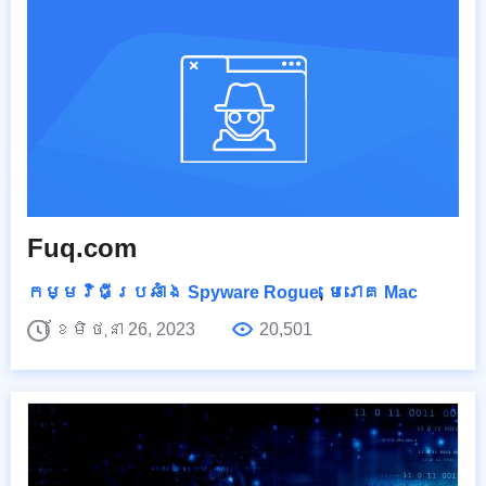
Fuq.com
កម្មវិធីប្រឆាំង Spyware Rogue
,
មេរោគ Mac
ខែមិថុនា 26, 2023
20,501