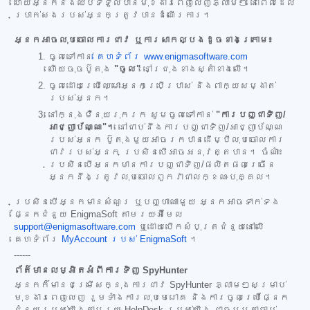
ហើយអ្នកនឹងឈប់ទទួលបានមុខងារពេញលេញភ្លាមៗ នៅពេលដែល
ប្រាក់សងរបស់អ្នកត្រូវបានដំណើរការ។
អ្នកអាចលុបចោលការជាវ ឬការសាកល្បងដូចខាងក្រោម៖
ចូលទៅកាន់
គេហទំព័រ www.enigmasoftware.com
ហើយចុចប៊ូតុង
"ចូល"
នៅជ្រុងខាងស្តាំខាងលើ។
ចូលដោយប្រើឈ្មោះអ្នកប្រើប្រាស់ និងពាក្យសម្ងាត់
របស់អ្នក។
នៅក្នុងម៉ឺនុយរុករក សូមចូលទៅកាន់
"ការបញ្ជាទិញ/
អាជ្ញាប័ណ្ណ"។
នៅជាប់នឹងការបញ្ជាទិញ/អាជ្ញាប័ណ្ណ
របស់អ្នក ប៊ូតុងមួយអាចរកបានដើម្បីលុបចោលការ
ជាវរបស់អ្នក ប្រសិនបើអាចអនុវត្តបាន។ ចំណាំ៖
ប្រសិនបើអ្នកមានការបញ្ជាទិញ/ផលិតផលច្រើន
អ្នកនឹងត្រូវលុបចោលពួកវាជាលក្ខណៈបុគ្គល។
ប្រសិនបើអ្នកមានសំណួរ ឬបញ្ហាណាមួយ អ្នកអាចទាក់ទង
ផ្នែកជំនួយ EnigmaSoft តាមរយៈអ៊ីមែល
support@enigmasoftware.com
ឬដោយបើកសំបុត្រជំនួយនៅលើ
គេហទំព័រ
MyAccount របស់ EnigmaSoft
។
------
ព័ត៌មានលម្អិតអំពីការទិញ SpyHunter
អ្នកក៏មានជម្រើសក្នុងការជាវ SpyHunter ភ្លាមៗសម្រាប់
មុខងារពេញលេញ រួមទាំងការលុបមេរោគ និងការចូលប្រើផ្នែក