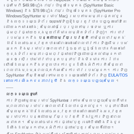
ជំនួយរបស់យើងតាមរយៈ HelpDesk របស់យើង ជាធម្មតាចាប់
ផ្តើមពី
$49.98
រៀងរាល់ប្រាំមួយខែម្តង (SpyHunter Basic
Windows) និង
$79.98
រៀងរាល់ប្រាំមួយខែម្តង (SpyHunter Pro
Windows/SpyHunter សម្រាប់ Mac) ស្របតាមសម្ភារៈផ្តល់ជូន
និងលក្ខខណ្ឌទំព័រចុះឈ្មោះ/ទិញ (ដែលត្រូវបានបញ្ចូលនៅទីនេះ
ដោយឯកសារយោង; តម្លៃអាចប្រែប្រួលតាមប្រទេស ឬការ
ផ្សព្វផ្សាយក្នុងមួយព័ត៌មានលម្អិតទំព័រទិញ)។ ការជាវ
របស់អ្នកនឹង
បន្តដោយស្វ័យប្រវត្តិ
តាមថ្លៃជាវស្តង់
ដារដែលអាចអនុវត្តបាននៅពេលនោះ នៅពេលជាវការទិញដើមរបស់
អ្នក និងសម្រាប់រយៈពេលជាវដូចគ្នា ឬដូចដែលបានកំណត់នៅ
ក្នុងទំព័រសម្ភារៈផ្សព្វផ្សាយ/ទិញ ដោយផ្តល់ថាអ្នកជា
អ្នកប្រើប្រាស់ជាវជាបន្តបន្ទាប់ និងមិនមានការរំខាន
ហើយដែលអ្នកនឹងទទួលបានការជូនដំណឹងអំពីការគិតថ្លៃនា
ពេលខាងមុខមុនពេលផុតកំណត់នៃការជាវរបស់អ្នក។ ការទិញ
SpyHunter គឺស្ថិតនៅក្រោមលក្ខខណ្ឌនៅលើទំព័រទិញ
EULA/TOS
គោលការណ៍ឯកជនភាព/ខូឃី
និង
លក្ខខណ្ឌបញ្ចុះតម្លៃ
។
------
លក្ខខណ្ឌទូទៅ
ការទិញណាមួយសម្រាប់ SpyHunter ក្រោមតម្លៃបញ្ចុះតម្លៃគឺមាន
សុពលភាពសម្រាប់រយៈពេលជាវដែលបានផ្តល់ជូន។ បន្ទាប់ពីនោះ
តម្លៃស្តង់ដារដែលអាចអនុវត្តបាននៅពេលនោះនឹងអនុវត្ត
សម្រាប់ការបន្តដោយស្វ័យប្រវត្តិ និង/ឬការទិញនាពេល
អនាគត។ តម្លៃអាចមានការផ្លាស់ប្តូរ ទោះបីជាយើងនឹងជូន
ដំណឹងដល់អ្នកជាមុនអំពីការផ្លាស់ប្តូរតម្លៃក៏ដោយ។