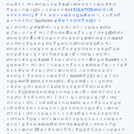
លម្អិត។ ការសាកល្បងស្ថិតនៅក្រោមលក្ខខណ្ឌទាំងនេះ
កិច្ចព្រមព្រៀងរបស់អ្នកចំពោះ
EULA/TOS
គោលការណ៍
ឯកជនភាព/ខូគី
និង
លក្ខខណ្ឌបញ្ចុះតម្លៃ
។ ប្រសិនបើ
អ្នកចង់លុប SpyHunter
សូមស្វែងយល់ពីរបៀប
។
សម្រាប់ការទូទាត់លើការបន្តការជាវរបស់អ្នកដោយ
ស្វ័យប្រវត្តិ ការរំលឹកតាមអ៊ីមែលនឹងត្រូវបានផ្ញើទៅកាន់
អាសយដ្ឋានអ៊ីមែលដែលអ្នកបានផ្តល់ឱ្យនៅពេលអ្នកចុះឈ្មោះ
មុនកាលបរិច្ឆេទទូទាត់នីមួយៗ។ នៅពេលចាប់ផ្តើមការ
សាកល្បងរបស់អ្នក អ្នកនឹងទទួលបានលេខកូដធ្វើឱ្យ
សកម្មដែលត្រូវបានកំណត់ឱ្យប្រើប្រាស់សម្រាប់ការ
សាកល្បងតែមួយប៉ុណ្ណោះ និងសម្រាប់ឧបករណ៍តែមួយប៉ុណ្ណោះក្នុង
មួយគណនី។ ការជាវរបស់អ្នកនឹងបន្តដោយស្វ័យប្រវត្តិ
ក្នុងតម្លៃ និងសម្រាប់រយៈពេលជាវ ស្របតាមសម្ភារៈ
ផ្តល់ជូន និងលក្ខខណ្ឌទំព័រចុះឈ្មោះ/ទិញ (ដែលត្រូវបាន
បញ្ចូលនៅទីនេះដោយឯកសារយោង; តម្លៃអាចប្រែប្រួលតាម
ប្រទេស ឬការផ្សព្វផ្សាយក្នុងមួយព័ត៌មានលម្អិត
ទំព័រទិញ) ដោយផ្តល់ថាអ្នកជាអ្នកប្រើប្រាស់ជាវជាបន្ត
បន្ទាប់ និងមិនមានការរំខាន។ សម្រាប់អ្នកប្រើប្រាស់
ជាវបង់ប្រាក់ ប្រសិនបើអ្នកលុបចោល អ្នកនឹងបន្តចូល
ប្រើផលិតផលរបស់អ្នករហូតដល់ចុងបញ្ចប់នៃរយៈពេល
ជាវបង់ប្រាក់របស់អ្នក។ ប្រសិនបើអ្នកចង់ទទួលបាន
ប្រាក់សងវិញសម្រាប់រយៈពេលជាវបច្ចុប្បន្នរបស់អ្នក
អ្នកត្រូវតែលុបចោល ហើយដាក់ពាក្យស្នើសុំប្រាក់សងវិញ
ក្នុងរយៈពេល 30 ថ្ងៃគិតចាប់ពីការទិញថ្មីបំផុតរបស់អ្នក