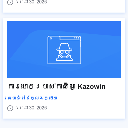
ឧសភា 30, 2026
ការបោកប្រាស់កាស៊ីណូ Kazowin
គេហទំព័រក្លែងក្លាយ
ឧសភា 30, 2026