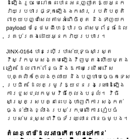
ដំឡើងរួច មេរោគនេះបានអនុញ្ញាតឱ្យអ្នក
វាយប្រហារផ្ទុកឡើងឯកសារ ប្រតិបត្តិ
ពាក្យបញ្ជាសែលតាមអំពើចិត្ត និងទាញយក
payload បន្ថែមពីហេដ្ឋារចនាសម្ព័ន្ធដែល
គ្រប់គ្រងដោយអ្នកវាយប្រហារ។
JINX-0164 បានប្រើប្រាស់យុទ្ធសាស្ត្រ
វិស្វកម្មសង្គមឡើងវិញម្តងហើយម្តង
ទៀត ដែលពាក់ព័ន្ធនឹងឱកាសជ្រើសរើស
បុគ្គលិកក្លែងក្លាយ និងបញ្ហាបច្ចេកទេស
ប្រឌិត ដែលតម្រូវឱ្យជនរងគ្រោះដំឡើង
ការជួសជុលកម្មវិធីក្លែងបន្លំ។ វិធី
សាស្រ្តស្របគ្នានេះបង្ហាញពីការសង្កត់
ធ្ងន់យ៉ាងខ្លាំងរបស់ក្រុមលើការរៀបចំ
របស់មនុស្សជាវ៉ិចទ័រឈ្លានពានចម្បង។
តំណភ្ជាប់ដែលអាចកើតមានទៅកាន់