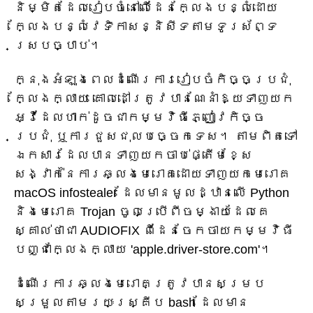
និម្មិតដែលរៀបចំនៅលើដែនក្លែងបន្លំដោយ
ក្លែងបន្លំវេទិកាសន្និសីទតាមទូរស័ព្ទ
ស្របច្បាប់។
ក្នុងអំឡុងពេលដំណើរការរៀបចំកិច្ចប្រជុំ
ក្លែងក្លាយ គោលដៅត្រូវបានណែនាំឱ្យទាញយក
អ្វីដែលហាក់ដូចជាកម្មវិធីភ្ញៀវកិច្ច
ប្រជុំ ឬការជួសជុលបច្ចេកទេស។ តាមពិតទៅ
ឯកសារដែលបានទាញយកចាប់ផ្តើមខ្សែ
សង្វាក់នៃការឆ្លងមេរោគដោយទាញយកមេរោគ
macOS infostealer ដែលមានមូលដ្ឋានលើ Python
និងមេរោគ Trojan ចូលប្រើពីចម្ងាយដែលគេ
ស្គាល់ថាជា AUDIOFIX ពីដែនចែកចាយកម្មវិធី
បញ្ជាក្លែងក្លាយ 'apple.driver-store.com'។
ដំណើរការឆ្លងមេរោគត្រូវបានសម្រប
សម្រួលតាមរយៈស្គ្រីប bash ដែលមាន