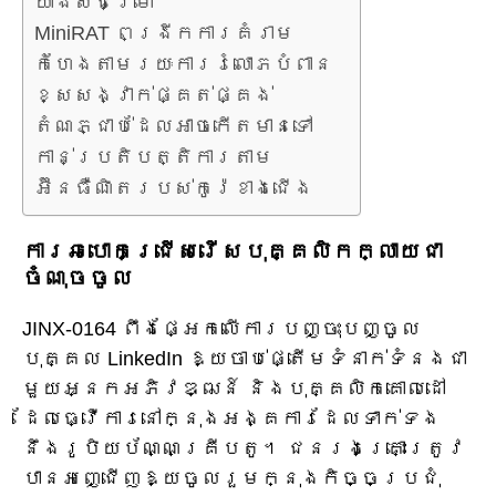
យ៉ាងស៊ីជម្រៅ
MiniRAT ពង្រីកការគំរាម
កំហែងតាមរយៈការរំលោភបំពាន
ខ្សែសង្វាក់ផ្គត់ផ្គង់
តំណភ្ជាប់ដែលអាចកើតមានទៅ
កាន់ប្រតិបត្តិការតាម
អ៊ីនធឺណិតរបស់កូរ៉េខាងជើង
ការឆបោកជ្រើសរើសបុគ្គលិកក្លាយជា
ចំណុចចូល
JINX-0164 ពឹងផ្អែកលើការបញ្ចុះបញ្ចូល
បុគ្គល LinkedIn ឱ្យចាប់ផ្តើមទំនាក់ទំនងជា
មួយអ្នកអភិវឌ្ឍន៍ និងបុគ្គលិកគោលដៅ
ដែលធ្វើការនៅក្នុងអង្គការដែលទាក់ទង
នឹងរូបិយប័ណ្ណគ្រីបតូ។ ជនរងគ្រោះត្រូវ
បានអញ្ជើញឱ្យចូលរួមក្នុងកិច្ចប្រជុំ