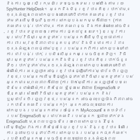
និងការចូលប្រើក្រុមគាំទ្របច្ចេកទេសរបស់យើងតាមរយៈ
SpyHunter HelpDesk។ អ្នកនឹងមិនត្រូវបានគិតប្រាក់ជាមុន
ក្នុងអំឡុងពេលសាកល្បងនោះទេ ទោះបីជាកាតឥណទានត្រូវបាន
ទាមទារដើម្បីធ្វើឱ្យការសាកល្បងសកម្មក៏ដោយ។ (កាត
ឥណទានបង់ប្រាក់ជាមុន កាតឥណពន្ធ និងកាតអំណោយអាចមិន
ត្រូវបានទទួលយកក្រោមការផ្តល់ជូននេះទេ។) តម្រូវការ
សម្រាប់វិធីសាស្ត្រទូទាត់របស់អ្នកគឺដើម្បីជួយធានាការ
ការពារសុវត្ថិភាពជាបន្តបន្ទាប់ និងមិនមានការរំខាន
ក្នុងអំឡុងពេលផ្លាស់ប្តូររបស់អ្នកពីការសាកល្បងទៅជា
ការជាវបង់ប្រាក់ ប្រសិនបើអ្នកសម្រេចចិត្តទិញ។ វិធី
សាស្ត្រទូទាត់របស់អ្នកនឹងមិនត្រូវបានគិតប្រាក់ចំនួន
ទឹកប្រាក់ទូទាត់ជាមុនក្នុងអំឡុងពេលសាកល្បងនោះទេ ទោះបីជា
សំណើសុំការអនុញ្ញាតអាចត្រូវបានផ្ញើទៅកាន់ស្ថាប័នហិរញ្ញ
វត្ថុរបស់អ្នក ដើម្បីផ្ទៀងផ្ទាត់ថាវិធីសាស្ត្រទូទាត់របស់
អ្នកមានសុពលភាពក៏ដោយ (ការដាក់ស្នើការអនុញ្ញាតបែបនេះ
មិនមែនជាសំណើសុំការគិតថ្លៃ ឬថ្លៃសេវាដោយ EnigmaSoft ទេ
ប៉ុន្តែអាស្រ័យលើវិធីសាស្ត្រទូទាត់របស់អ្នក និង/
ឬស្ថាប័នហិរញ្ញវត្ថុរបស់អ្នក អាចឆ្លុះបញ្ចាំងពីភាពអាច
រកបាននៃគណនីរបស់អ្នក)។ អ្នកអាចលុបចោលការ
សាកល្បងរបស់អ្នកតាមរយៈផ្នែក MyAccount នៃគេហទំព័រ
របស់ EnigmaSoft សម្រាប់គណនីរបស់អ្នក ឬដោយទាក់ទង
EnigmaSoft មុនពេលបញ្ចប់នៃរយៈពេលសាកល្បង 7 ថ្ងៃ
ដើម្បីជៀសវាងការគិតថ្លៃដែលត្រូវបង់ និងត្រូវបានដំណើរ
ការភ្លាមៗបន្ទាប់ពីការសាកល្បងរបស់អ្នកផុតកំណត់។
ប្រសិនបើអ្នកសម្រេចចិត្តលុបចោលក្នុងអំឡុងពេល