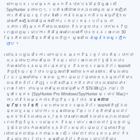
សាកល្បងរបស់អ្នក អ្នកនឹងបាត់បង់សិទ្ធិចូលប្រើ
SpyHunter ភ្លាមៗ។ ប្រសិនបើដោយហេតុផលណាមួយ អ្នកជឿថា
ការគិតថ្លៃត្រូវបានដំណើរការដែលអ្នកមិនចង់ធ្វើ (ដែល
អាចកើតឡើងដោយផ្អែកលើការគ្រប់គ្រងប្រព័ន្ធ ជា
ឧទាហរណ៍) អ្នកក៏អាចលុបចោល និងទទួលបានប្រាក់សងវិញ
ពេញលេញសម្រាប់ការគិតថ្លៃនៅពេលណាក៏បានក្នុងរយៈពេល 30
ថ្ងៃគិតចាប់ពីថ្ងៃគិតថ្លៃទិញ។ សូមមើល
សំណួរដែលសួរញឹក
ញាប់
។
នៅចុងបញ្ចប់នៃការសាកល្បង អ្នកនឹងត្រូវបានគិតប្រាក់ជា
មុនភ្លាមៗតាមតម្លៃ និងសម្រាប់រយៈពេលជាវដូចដែលបាន
កំណត់នៅក្នុងសម្ភារៈផ្តល់ជូន និងលក្ខខណ្ឌទំព័រចុះឈ្មោះ/
ទិញ (ដែលត្រូវបានបញ្ចូលនៅទីនេះដោយឯកសារយោង; តម្លៃអាច
ប្រែប្រួលទៅតាមប្រទេស ឬការផ្សព្វផ្សាយក្នុងមួយព័ត៌មាន
លម្អិតទំព័រទិញ) ប្រសិនបើអ្នកមិនទាន់បានលុបចោលទាន់
ពេលវេលា។ ជាធម្មតាតម្លៃចាប់ផ្តើមពី
$79.98
រៀងរាល់ប្រាំ
មួយខែម្តង (SpyHunter Pro Windows/SpyHunter សម្រាប់ Mac)។
ការជាវដែលអ្នកបានទិញនឹងត្រូវបាន
បន្តដោយ
ស្វ័យប្រវត្តិ
ស្របតាមលក្ខខណ្ឌទំព័រចុះឈ្មោះ/ទិញ ដែល
ផ្តល់ជូនសម្រាប់ការបន្តដោយស្វ័យប្រវត្តិតាមថ្លៃជាវ
ស្តង់ដារដែលអាចអនុវត្តបាននៅពេលនោះ ដែលមានសុពលភាពនៅ
ពេលទិញដំបូងរបស់អ្នក និងសម្រាប់រយៈពេលជាវដូចគ្នា ឬ
ដូចដែលបានកំណត់នៅក្នុងទំព័រសម្ភារៈផ្សព្វផ្សាយ/ទិញ
ដោយផ្តល់ថាអ្នកជាអ្នកប្រើប្រាស់ជាវជាបន្តបន្ទាប់ និង
មិនមានការរំខាន។ សូមមើលទំព័រទិញសម្រាប់ព័ត៌មាន