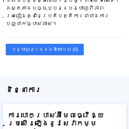
ដែលឧបត្ថម្ភដោយរដ្ឋកូរ៉េខាងជើងនោះទេ។
ភស្តុតាងបច្ចុប្បន្នបង្ហាញពីភាព
ស្រដៀងគ្នានៃប្រតិបត្តិការជាជាងការ
បញ្ជាក់ច្បាស់លាស់។
បង្ហាញទម្រង់មតិយោបល់ (0)
និន្នាការ
ការបោកប្រាស់អ៊ីមែលធ្វើឱ្យ
ប្រសើរឡើងនូវសេវាកម្ម