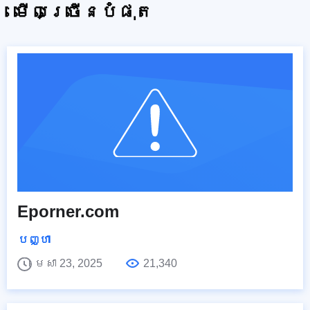
មើលច្រើនបំផុត
Eporner.com
បញ្ហា
មេសា 23, 2025
21,340