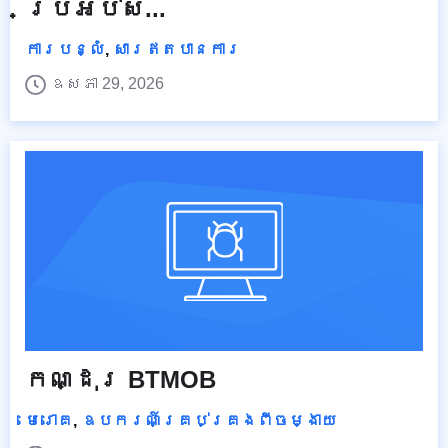
ប្រអប់ស...
ការបន្លំ
,
សារឥតបានការ
ឧសភា 29, 2026
កណ្ដុរ BTMOB
មេរោគ
,
ឧបករណ៍គ្រប់គ្រងពីចម្ងាយ