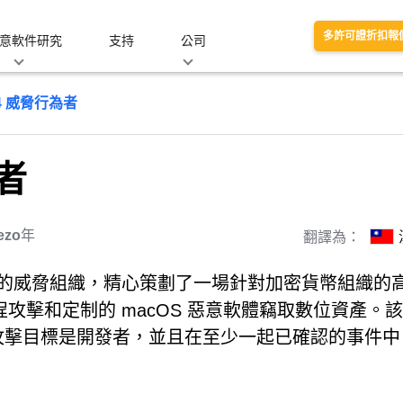
多許可證折扣報
意軟件研究
支持
公司
164 威脅行為者
為者
ezo
年
翻譯為：
記錄在案的威脅組織，精心策劃了一場針對加密貨幣組織的
攻擊和定制的 macOS 惡意軟體竊取數位資產。
主要攻擊目標是開發者，並且在至少一起已確認的事件中