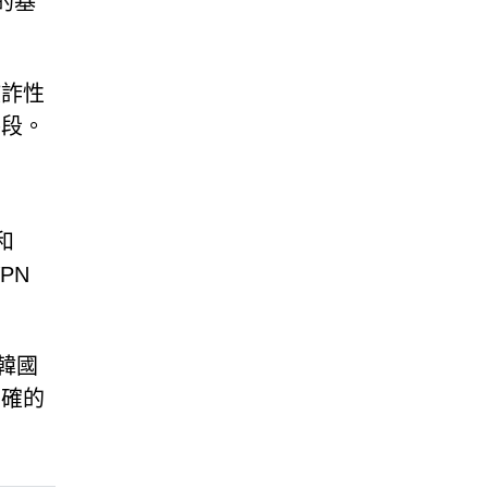
的基
欺詐性
手段。
和
PN
韓國
明確的