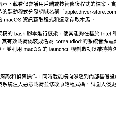
指示下載看似會議用戶端或技術修復程式的檔案。
式分發網域名稱「apple.driver-store.co
on 的 macOS 資訊竊取程式和遠端存取木馬。
bash 腳本進行感染，使其能夠在基於 Intel 
縫運行。其有效載荷偽裝成名為“coreaudiod”的系統音頻
地，並利用 macOS 的 launchctl 機制啟動以維持
的憑證竊取和偵察操作，同時還能橫向滲透到內部基礎設
發系統注入惡意載荷並修改原始程式碼，試圖入侵
：