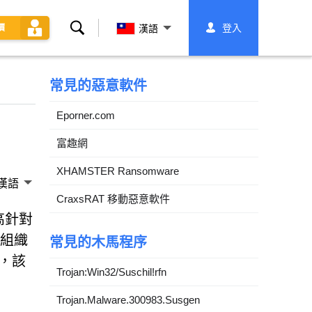
搜
登入
價
漢語
索
常見的惡意軟件
Eporner.com
富趣網
XHAMSTER Ransomware
漢語
CraxsRAT 移動惡意軟件
高針對
該組織
常見的木馬程序
，該
Trojan:Win32/Suschil!rfn
Trojan.Malware.300983.Susgen