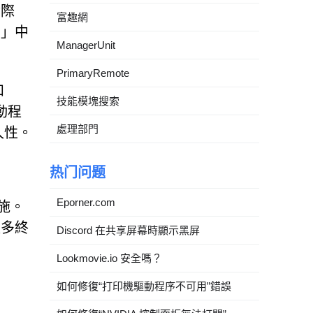
實際
富趣網
m」中
ManagerUnit
PrimaryRemote
和
技能模塊搜索
驅動程
處理部門
持久性。
热门问题
Eporner.com
施。
更多終
Discord 在共享屏幕時顯示黑屏
Lookmovie.io 安全嗎？
如何修復“打印機驅動程序不可用”錯誤