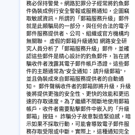
務必保持警覺。網路犯罪分子經常將釣魚郵
件偽裝成例行安全警報或服務通知，企圖竊
取敏感資訊。所謂的「郵箱服務升級」郵件
就是此類騙局的一部分，與任何合法的電子
郵件服務提供者、公司、組織或官方機構均
無關聯。 虛假的郵箱升級通知 網路安全研
究人員分析了「郵箱服務升級」郵件，並確
認這些郵件是精心設計的釣魚郵件，旨在誘
騙收件者洩露其電子郵件帳戶憑證。這些郵
件的主題通常為“安全通知：請升級郵箱”，
並且偽裝成來自郵箱服務提供者的自動通
知。 郵件聲稱收件者的郵箱即將升級，升級
後將提供更強的安全性、更快的效能和更迅
速的存取速度。為了繼續不間斷地使用郵箱
帳戶，收件者需要點擊郵件中嵌入的「升級
郵箱」按鈕。 詐騙分子故意製造緊迫感，暗
示如果不採取行動，可能會導致電子郵件服
務存取受限或中斷。實際上，這種通知完全