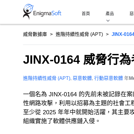
Skip
to
首頁
產品
惡
content
威脅數據庫
進階持續性威脅 (APT)
JINX-0
JINX-0164 威脅行
進階持續性威脅 (APT)
,
惡意軟體
,
行動惡意軟體
年
M
一個名為 JINX-0164 的先前未被
性網路攻擊，利用以招募為主題的社會工程
至少從 2025 年年中就開始活躍，其
組織實施了軟體供應鏈入侵。