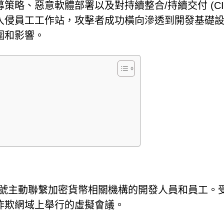
略、惡意軟體部署以及對持續整合/持續交付 (CI/
入侵員工工作站，攻擊者成功橫向滲透到開發基礎
圍和影響。
edIn 帳號主動聯繫加密貨幣相關機構的開發人員和員工。
詐欺網域上舉行的虛擬會議。