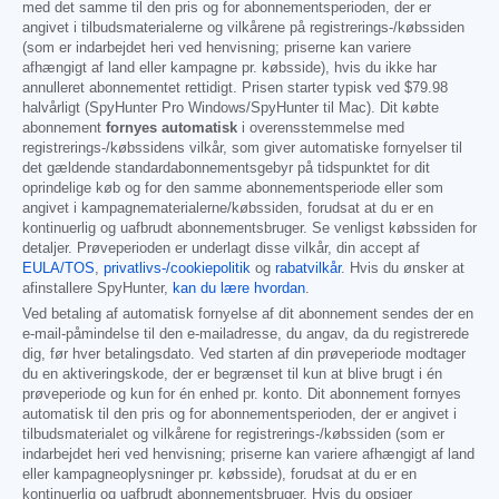
med det samme til den pris og for abonnementsperioden, der er
angivet i tilbudsmaterialerne og vilkårene på registrerings-/købssiden
(som er indarbejdet heri ved henvisning; priserne kan variere
afhængigt af land eller kampagne pr. købsside), hvis du ikke har
annulleret abonnementet rettidigt. Prisen starter typisk ved
$79.98
halvårligt (SpyHunter Pro Windows/SpyHunter til Mac). Dit købte
abonnement
fornyes automatisk
i overensstemmelse med
registrerings-/købssidens vilkår, som giver automatiske fornyelser til
det gældende standardabonnementsgebyr på tidspunktet for dit
oprindelige køb og for den samme abonnementsperiode eller som
angivet i kampagnematerialerne/købssiden, forudsat at du er en
kontinuerlig og uafbrudt abonnementsbruger. Se venligst købssiden for
detaljer. Prøveperioden er underlagt disse vilkår, din accept af
EULA/TOS
,
privatlivs-/cookiepolitik
og
rabatvilkår
. Hvis du ønsker at
afinstallere SpyHunter,
kan du lære hvordan
.
Ved betaling af automatisk fornyelse af dit abonnement sendes der en
e-mail-påmindelse til den e-mailadresse, du angav, da du registrerede
dig, før hver betalingsdato. Ved starten af din prøveperiode modtager
du en aktiveringskode, der er begrænset til kun at blive brugt i én
prøveperiode og kun for én enhed pr. konto. Dit abonnement fornyes
automatisk til den pris og for abonnementsperioden, der er angivet i
tilbudsmaterialet og vilkårene for registrerings-/købssiden (som er
indarbejdet heri ved henvisning; priserne kan variere afhængigt af land
eller kampagneoplysninger pr. købsside), forudsat at du er en
kontinuerlig og uafbrudt abonnementsbruger. Hvis du opsiger