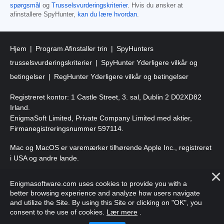
spørgsmål
og
Trusselsvurderingskriterier
. Hvis du ønsker at
afinstallere SpyHunter,
kan du lære hvordan
.
Hjem
Program Afinstaller trin
SpyHunters
trusselsvurderingskriterier
SpyHunter Yderligere vilkår og
betingelser
RegHunter Yderligere vilkår og betingelser
Registreret kontor: 1 Castle Street, 3. sal, Dublin 2 D02XD82
Irland.
EnigmaSoft Limited, Private Company Limited med aktier,
Firmanegistreringsnummer 597114.
Mac og MacOS er varemærker tilhørende Apple Inc., registreret
i USA og andre lande.
Copyright 2016-
2026
. EnigmaSoft Ltd. Alle rettigheder
Enigmasoftware.com uses cookies to provide you with a
forbeholdes.
better browsing experience and analyze how users navigate
and utilize the Site. By using this Site or clicking on "OK", you
consent to the use of cookies.
Lær mere
.