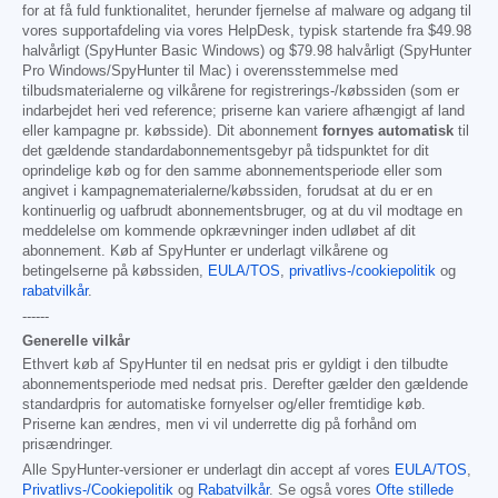
for at få fuld funktionalitet, herunder fjernelse af malware og adgang til
vores supportafdeling via vores HelpDesk, typisk startende fra
$49.98
halvårligt (SpyHunter Basic Windows) og
$79.98
halvårligt (SpyHunter
Pro Windows/SpyHunter til Mac) i overensstemmelse med
tilbudsmaterialerne og vilkårene for registrerings-/købssiden (som er
indarbejdet heri ved reference; priserne kan variere afhængigt af land
eller kampagne pr. købsside). Dit abonnement
fornyes automatisk
til
det gældende standardabonnementsgebyr på tidspunktet for dit
oprindelige køb og for den samme abonnementsperiode eller som
angivet i kampagnematerialerne/købssiden, forudsat at du er en
kontinuerlig og uafbrudt abonnementsbruger, og at du vil modtage en
meddelelse om kommende opkrævninger inden udløbet af dit
abonnement. Køb af SpyHunter er underlagt vilkårene og
betingelserne på købssiden,
EULA/TOS
,
privatlivs-/cookiepolitik
og
rabatvilkår
.
------
Generelle vilkår
Ethvert køb af SpyHunter til en nedsat pris er gyldigt i den tilbudte
abonnementsperiode med nedsat pris. Derefter gælder den gældende
standardpris for automatiske fornyelser og/eller fremtidige køb.
Priserne kan ændres, men vi vil underrette dig på forhånd om
prisændringer.
Alle SpyHunter-versioner er underlagt din accept af vores
EULA/TOS
,
Privatlivs-/Cookiepolitik
og
Rabatvilkår
. Se også vores
Ofte stillede