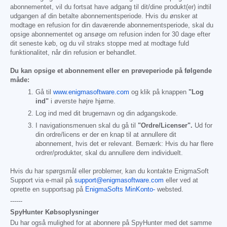
abonnementet, vil du fortsat have adgang til dit/dine produkt(er) indtil
udgangen af din betalte abonnementsperiode. Hvis du ønsker at
modtage en refusion for din daværende abonnementsperiode, skal du
opsige abonnementet og ansøge om refusion inden for 30 dage efter
dit seneste køb, og du vil straks stoppe med at modtage fuld
funktionalitet, når din refusion er behandlet.
Du kan opsige et abonnement eller en prøveperiode på følgende
måde:
Gå til
www.enigmasoftware.com
og klik på knappen
"Log
ind"
i øverste højre hjørne.
Log ind med dit brugernavn og din adgangskode.
I navigationsmenuen skal du gå til
"Ordre/Licenser".
Ud for
din ordre/licens er der en knap til at annullere dit
abonnement, hvis det er relevant. Bemærk: Hvis du har flere
ordrer/produkter, skal du annullere dem individuelt.
Hvis du har spørgsmål eller problemer, kan du kontakte EnigmaSoft
Support via e-mail på
support@enigmasoftware.com
eller ved at
oprette en supportsag på
EnigmaSofts MinKonto-
websted.
------
SpyHunter Købsoplysninger
Du har også mulighed for at abonnere på SpyHunter med det samme