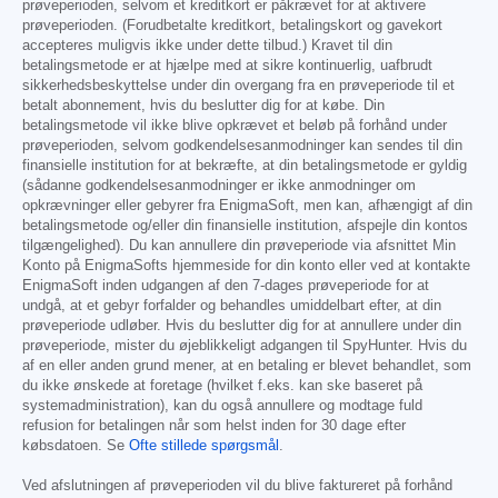
prøveperioden, selvom et kreditkort er påkrævet for at aktivere
prøveperioden. (Forudbetalte kreditkort, betalingskort og gavekort
accepteres muligvis ikke under dette tilbud.) Kravet til din
betalingsmetode er at hjælpe med at sikre kontinuerlig, uafbrudt
sikkerhedsbeskyttelse under din overgang fra en prøveperiode til et
betalt abonnement, hvis du beslutter dig for at købe. Din
betalingsmetode vil ikke blive opkrævet et beløb på forhånd under
prøveperioden, selvom godkendelsesanmodninger kan sendes til din
finansielle institution for at bekræfte, at din betalingsmetode er gyldig
(sådanne godkendelsesanmodninger er ikke anmodninger om
opkrævninger eller gebyrer fra EnigmaSoft, men kan, afhængigt af din
betalingsmetode og/eller din finansielle institution, afspejle din kontos
tilgængelighed). Du kan annullere din prøveperiode via afsnittet Min
Konto på EnigmaSofts hjemmeside for din konto eller ved at kontakte
EnigmaSoft inden udgangen af den 7-dages prøveperiode for at
undgå, at et gebyr forfalder og behandles umiddelbart efter, at din
prøveperiode udløber. Hvis du beslutter dig for at annullere under din
prøveperiode, mister du øjeblikkeligt adgangen til SpyHunter. Hvis du
af en eller anden grund mener, at en betaling er blevet behandlet, som
du ikke ønskede at foretage (hvilket f.eks. kan ske baseret på
systemadministration), kan du også annullere og modtage fuld
refusion for betalingen når som helst inden for 30 dage efter
købsdatoen. Se
Ofte stillede spørgsmål
.
Ved afslutningen af prøveperioden vil du blive faktureret på forhånd