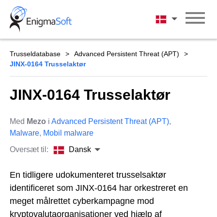
Skip
to
Dansk
content
Trusseldatabase
Advanced Persistent Threat (APT)
JINX-0164 Trusselaktør
JINX-0164 Trusselaktør
Med
Mezo
i
Advanced Persistent Threat (APT)
,
Malware
,
Mobil malware
Oversæt til:
Dansk
En tidligere udokumenteret trusselsaktør
identificeret som JINX-0164 har orkestreret en
meget målrettet cyberkampagne mod
kryptovalutaorganisationer ved hjælp af