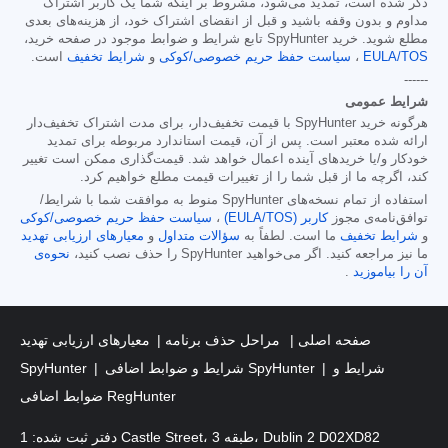
ذکر شده است، تمدید می‌شود، مشروط بر اینکه شما یک کاربر اشتراک
مداوم و بدون وقفه باشید و قبل از انقضای اشتراک خود، از هزینه‌های بعدی
مطلع شوید. خرید SpyHunter تابع شرایط و ضوابط موجود در صفحه خرید،
EULA/TOS
،
سیاست حفظ حریم خصوصی/کوکی
و
شرایط تخفیف
است.
------
شرایط عمومی
هرگونه خرید SpyHunter با قیمت تخفیف‌دار، برای مدت اشتراک تخفیف‌دار
ارائه شده معتبر است. پس از آن، قیمت استاندارد مربوطه برای تمدید
خودکار و/یا خریدهای آینده اعمال خواهد شد. قیمت‌گذاری ممکن است تغییر
کند، اگرچه ما از قبل شما را از تغییرات قیمت مطلع خواهیم کرد.
استفاده از تمام نسخه‌های SpyHunter منوط به موافقت شما با شرایط/
توافق‌نامه‌ی مجوز
کاربر (EULA/TOS)
،
سیاست حفظ حریم خصوصی/کوکی
و
شرایط تخفیف
ما است. لطفاً به
سؤالات متداول
و
معیارهای ارزیابی تهدید
ما نیز مراجعه کنید. اگر می‌خواهید SpyHunter را حذف نصب کنید،
نحوه‌ی
آن را بیاموزید
.
صفحه اصلی
مراحل حذف برنامه
معیارهای ارزیابی تهدید
شرایط و
شرایط و ضوابط اضافی SpyHunter
SpyHunter
ضوابط اضافی RegHunter
دفتر ثبت شده: 1 Castle Street، طبقه 3، Dublin 2 D02XD82