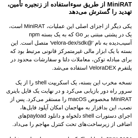
MiniRAT از طریق سوءاستفاده از زنجیره تأمین،
تهدید را گسترش می‌دهد
یکی دیگر از اجزای اصلی این عملیات، MiniRAT است،
یک در پشتی مبتنی بر Go که به یک بسته npm
آسیب‌دیده به نام '@velora-dex/sdk' متصل است. این
بسته با یک ابزار مالی غیرمتمرکز قانونی مرتبط بود که
برای مبادله توکن، معاملات دلتا و سفارشات محدود در
پلتفرم VeloraDEX استفاده می‌شد.
نسخه مخرب این بسته، یک اسکریپت shell را از یک
سرور راه دور بازیابی می‌کرد و در نهایت یک فایل باینری
MiniRAT مخصوص macOS را مستقر می‌کرد. پس از
نصب، این بدافزار به مهاجمان امکان آپلود فایل‌ها،
اجرای دستورات shell دلخواه و دانلود payloadهای
اضافی از زیرساخت‌های تحت کنترل مهاجم را می‌داد.