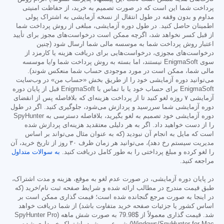
پرداخت شما این است که در صورت تصمیم به خرید، از حفاظت امنیتی
مداوم و بدون وقفه در طول انتقال از نسخه آزمایشی به اشتراک پولی
اطمینان حاصل کنید. در طول دوره آزمایشی، مبلغی از روش پرداخت شما
از قبل کسر نخواهد شد، اگرچه ممکن است درخواست‌های مجوز برای تأیید
اعتبار روش پرداخت شما به موسسه مالی شما ارسال شود (چنین
درخواست‌های مجوزی، درخواست‌هایی برای دریافت هزینه یا کارمزد از
سوی EnigmaSoft نیستند، اما بسته به روش پرداخت شما و/یا موسسه
مالی شما، ممکن است در مورد موجودی حساب شما منعکس شوند).
می‌توانید دوره آزمایشی خود را از طریق بخش «حساب من» در وب‌سایت
EnigmaSoft برای حساب خود یا با تماس با EnigmaSoft قبل از پایان دوره
آزمایشی ۷ روزه لغو کنید تا از پرداخت هزینه‌ای که بلافاصله پس از انقضای
دوره آزمایشی شما سررسید و پردازش می‌شود، جلوگیری کنید. اگر در طول
دوره آزمایشی خود تصمیم به لغو بگیرید، بلافاصله دسترسی به SpyHunter
را از دست خواهید داد. اگر به هر دلیلی معتقدید هزینه‌ای پردازش شده
است که مایل به انجام آن نبودید (که به عنوان مثال می‌تواند بر اساس
مدیریت سیستم رخ دهد)، می‌توانید هر زمان ظرف ۳۰ روز از تاریخ خرید، آن
را لغو کرده و مبلغ پرداختی را به طور کامل دریافت کنید.
به سوالات متداول
مراجعه کنید.
در پایان دوره آزمایشی، در صورت عدم لغو به موقع، هزینه و مدت اشتراک،
طبق قیمت مندرج در مطالب ارائه شده و شرایط صفحه ثبت نام/خرید (که
در اینجا به صورت مرجع گنجانده شده است؛ قیمت گذاری ممکن است بر
اساس کشور یا جزئیات صفحه خرید متفاوت باشد) از شما دریافت خواهد
شد. قیمت گذاری معمولاً از
$79.98
به صورت شش ماهه (SpyHunter Pro
Windows/SpyHunter for Mac) شروع می شود. اشتراک خریداری شده