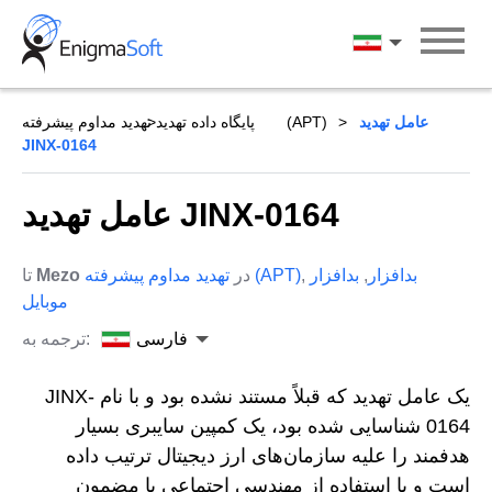
Skip
to
فارسی
content
عامل تهدید
تهدید مداوم پیشرفته (APT)
پایگاه داده تهدید
JINX-0164
عامل تهدید JINX-0164
بدافزار
,
بدافزار
,
تهدید مداوم پیشرفته (APT)
در
Mezo
تا
موبایل
فارسی
ترجمه به:
یک عامل تهدید که قبلاً مستند نشده بود و با نام JINX-
0164 شناسایی شده بود، یک کمپین سایبری بسیار
هدفمند را علیه سازمان‌های ارز دیجیتال ترتیب داده
است و با استفاده از مهندسی اجتماعی با مضمون