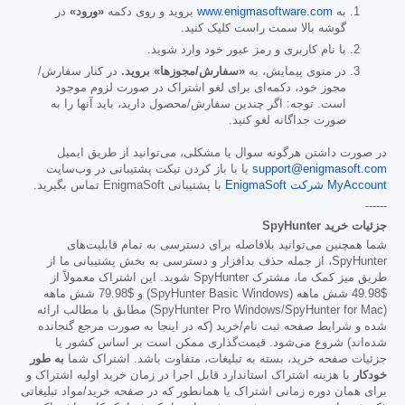
به
www.enigmasoftware.com
بروید و روی دکمه
«ورود»
در
گوشه بالا سمت راست کلیک کنید.
با نام کاربری و رمز عبور خود وارد شوید.
در منوی پیمایش، به
«سفارش/مجوزها» بروید.
در کنار سفارش/
مجوز خود، دکمه‌ای برای لغو اشتراک در صورت لزوم موجود
است. توجه: اگر چندین سفارش/محصول دارید، باید آنها را به
صورت جداگانه لغو کنید.
در صورت داشتن هرگونه سوال یا مشکلی، می‌توانید از طریق ایمیل
support@enigmasoft.com
یا با باز کردن تیکت پشتیبانی در وب‌سایت
MyAccount شرکت EnigmaSoft
با پشتیبانی EnigmaSoft تماس بگیرید.
------
جزئیات خرید SpyHunter
شما همچنین می‌توانید بلافاصله برای دسترسی به تمام قابلیت‌های
SpyHunter، از جمله حذف بدافزار و دسترسی به بخش پشتیبانی ما از
طریق میز کمک ما، مشترک SpyHunter شوید. این اشتراک معمولاً از
$49.98
شش ماهه (SpyHunter Basic Windows) و
$79.98
شش ماهه
(SpyHunter Pro Windows/SpyHunter for Mac) مطابق با مطالب ارائه
شده و شرایط صفحه ثبت نام/خرید (که در اینجا به صورت مرجع گنجانده
شده‌اند) شروع می‌شود. قیمت‌گذاری ممکن است بر اساس کشور یا
جزئیات صفحه خرید، بسته به تبلیغات، متفاوت باشد. اشتراک شما
به طور
خودکار
با هزینه اشتراک استاندارد قابل اجرا در زمان خرید اولیه اشتراک و
برای همان دوره زمانی اشتراک یا همانطور که در صفحه خرید/مواد تبلیغاتی