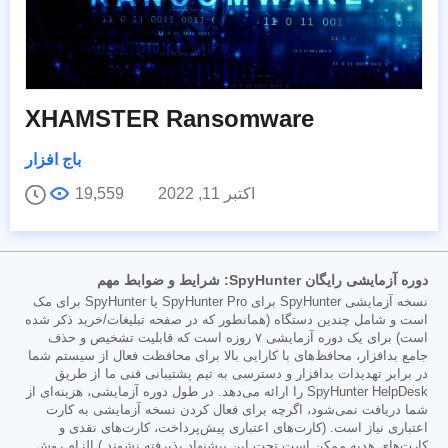
XHAMSTER Ransomware
باج افزار
اکتبر 11, 2022
19,559
دوره آزمایشی رایگان SpyHunter: شرایط و ضوابط مهم
نسخه آزمایشی SpyHunter برای SpyHunter Pro یا SpyHunter برای مک
است و شامل چندین دستگاه (همانطور که در صفحه تبلیغات/خرید ذکر شده
است) برای یک دوره آزمایشی ۷ روزه است که قابلیت تشخیص و حذف
جامع بدافزار، محافظ‌های با کارایی بالا برای محافظت فعال از سیستم شما
در برابر تهدیدات بدافزار و دسترسی به تیم پشتیبانی فنی ما از طریق
SpyHunter HelpDesk را ارائه می‌دهد. در طول دوره آزمایشی، هزینه‌ای از
شما دریافت نمی‌شود، اگرچه برای فعال کردن نسخه آزمایشی به کارت
اعتباری نیاز است. (کارت‌های اعتباری پیش‌پرداخت، کارت‌های نقدی و
کارت‌های هدیه ممکن است تحت این پیشنهاد پذیرفته نشوند.) الزام روش