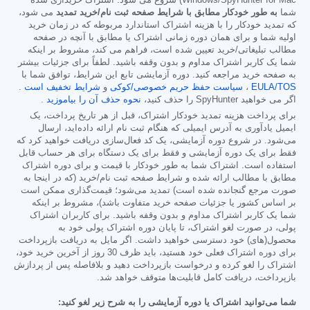
شما
به طور خودکار مطابق با شرایط صفحه ثبت نام/خرید تمدید
می شود،
که تمدید خودکار را با هزینه اشتراک استاندارد مربوطه که در زمان خرید
اولیه شما و برای همان دوره زمانی اشتراک یا مطابق با آنچه در صفحه
مطالب تبلیغاتی/خرید تعیین شده است، فراهم می کند، مشروط بر اینکه
شما یک کاربر اشتراک مداوم و بدون وقفه باشید. لطفاً برای جزئیات بیشتر
به صفحه خرید مراجعه کنید. دوره آزمایشی تابع این شرایط، توافق شما با
EULA/TOS
،
سیاست حفظ حریم خصوصی/کوکی
و
شرایط تخفیف است
.
اگر می خواهید SpyHunter را حذف کنید،
نحوه حذف آن را بیاموزید
.
برای پرداخت هزینه تمدید خودکار اشتراک، قبل از هر تاریخ پرداخت، یک
ایمیل یادآوری به آدرس ایمیلی که هنگام ثبت نام ارائه داده‌اید، ارسال
می‌شود. در شروع دوره آزمایشی، یک کد فعال‌سازی دریافت خواهید کرد که
فقط برای یک دوره آزمایشی و فقط برای یک دستگاه برای هر حساب قابل
استفاده است. اشتراک شما به طور خودکار با قیمت و برای دوره اشتراک
مطابق با مطالب ارائه شده و شرایط صفحه ثبت نام/خرید (که در اینجا به
صورت مرجع گنجانده شده است) تمدید می‌شود؛ قیمت‌گذاری ممکن است
بر اساس کشور یا جزئیات صفحه خرید متفاوت باشد)، مشروط بر اینکه
شما یک کاربر اشتراک مداوم و بدون وقفه باشید. برای کاربران اشتراک
پولی، در صورت لغو اشتراک، تا پایان دوره اشتراک پولی خود به
محصول(های) خود دسترسی خواهید داشت. اگر مایل به دریافت بازپرداخت
برای دوره اشتراک فعلی خود هستید، باید ظرف 30 روز از آخرین خرید خود،
اشتراک را لغو کرده و درخواست بازپرداخت دهید و بلافاصله پس از پردازش
بازپرداخت، دریافت کامل قابلیت‌ها متوقف خواهد شد.
شما می‌توانید اشتراک یا دوره آزمایشی را به شرح زیر لغو کنید: