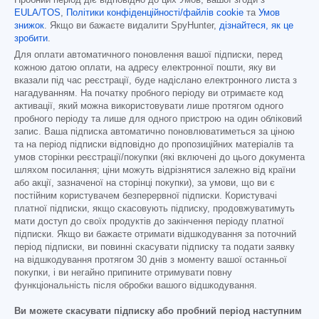
EULA/TOS
,
Політики конфіденційності/файлів cookie
та
Умов
знижок
. Якщо ви бажаєте видалити SpyHunter,
дізнайтеся, як це
зробити
.
Для оплати автоматичного поновлення вашої підписки, перед
кожною датою оплати, на адресу електронної пошти, яку ви
вказали під час реєстрації, буде надіслано електронного листа з
нагадуванням. На початку пробного періоду ви отримаєте код
активації, який можна використовувати лише протягом одного
пробного періоду та лише для одного пристрою на один обліковий
запис. Ваша підписка автоматично поновлюватиметься за ціною
та на період підписки відповідно до пропозиційних матеріалів та
умов сторінки реєстрації/покупки (які включені до цього документа
шляхом посилання; ціни можуть відрізнятися залежно від країни
або акції, зазначеної на сторінці покупки), за умови, що ви є
постійним користувачем безперервної підписки. Користувачі
платної підписки, якщо скасовують підписку, продовжуватимуть
мати доступ до своїх продуктів до закінчення періоду платної
підписки. Якщо ви бажаєте отримати відшкодування за поточний
період підписки, ви повинні скасувати підписку та подати заявку
на відшкодування протягом 30 днів з моменту вашої останньої
покупки, і ви негайно припините отримувати повну
функціональність після обробки вашого відшкодування.
Ви можете скасувати підписку або пробний період наступним