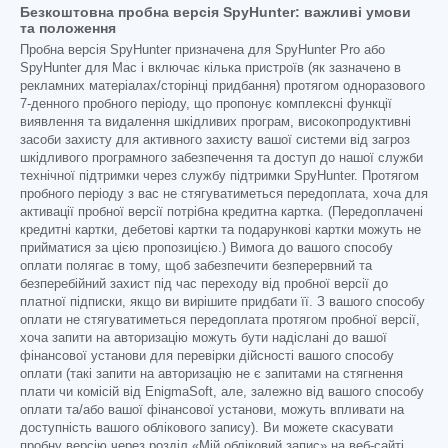
Безкоштовна пробна версія SpyHunter: важливі умови
та положення
Пробна версія SpyHunter призначена для SpyHunter Pro або
SpyHunter для Mac і включає кілька пристроїв (як зазначено в
рекламних матеріалах/сторінці придбання) протягом одноразового
7-денного пробного періоду, що пропонує комплексні функції
виявлення та видалення шкідливих програм, високопродуктивні
засоби захисту для активного захисту вашої системи від загроз
шкідливого програмного забезпечення та доступ до нашої служби
технічної підтримки через службу підтримки SpyHunter. Протягом
пробного періоду з вас не стягуватиметься передоплата, хоча для
активації пробної версії потрібна кредитна картка. (Передоплачені
кредитні картки, дебетові картки та подарункові картки можуть не
прийматися за цією пропозицією.) Вимога до вашого способу
оплати полягає в тому, щоб забезпечити безперервний та
безперебійний захист під час переходу від пробної версії до
платної підписки, якщо ви вирішите придбати її. З вашого способу
оплати не стягуватиметься передоплата протягом пробної версії,
хоча запити на авторизацію можуть бути надіслані до вашої
фінансової установи для перевірки дійсності вашого способу
оплати (такі запити на авторизацію не є запитами на стягнення
плати чи комісій від EnigmaSoft, але, залежно від вашого способу
оплати та/або вашої фінансової установи, можуть впливати на
доступність вашого облікового запису). Ви можете скасувати
пробну версію через розділ «Мій обліковий запис» на веб-сайті