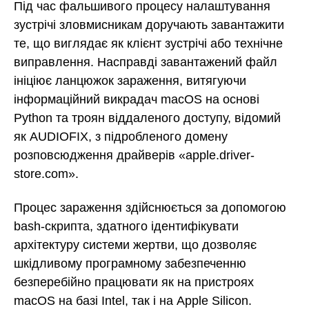
Під час фальшивого процесу налаштування
зустрічі зловмисникам доручають завантажити
те, що виглядає як клієнт зустрічі або технічне
виправлення. Насправді завантажений файл
ініціює ланцюжок зараження, витягуючи
інформаційний викрадач macOS на основі
Python та троян віддаленого доступу, відомий
як AUDIOFIX, з підробленого домену
розповсюдження драйверів «apple.driver-
store.com».
Процес зараження здійснюється за допомогою
bash-скрипта, здатного ідентифікувати
архітектуру системи жертви, що дозволяє
шкідливому програмному забезпеченню
безперебійно працювати як на пристроях
macOS на базі Intel, так і на Apple Silicon.