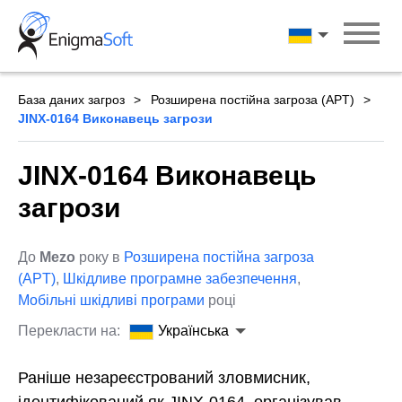
Skip
to
Українська
content
База даних загроз
Розширена постійна загроза (APT)
JINX-0164 Виконавець загрози
JINX-0164 Виконавець
загрози
До
Mezo
року в
Розширена постійна загроза
(APT)
,
Шкідливе програмне забезпечення
,
Мобільні шкідливі програми
році
Перекласти на:
Українська
Раніше незареєстрований зловмисник,
ідентифікований як JINX-0164, організував