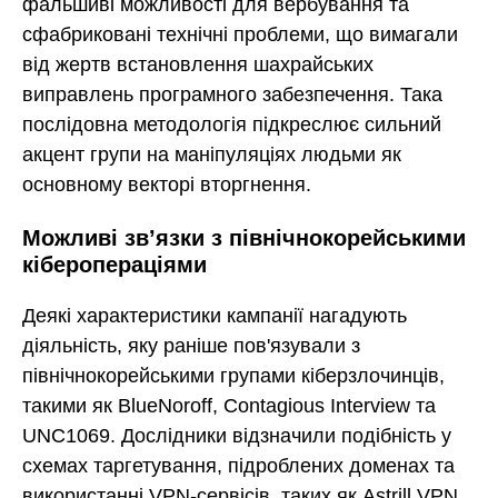
фальшиві можливості для вербування та
сфабриковані технічні проблеми, що вимагали
від жертв встановлення шахрайських
виправлень програмного забезпечення. Така
послідовна методологія підкреслює сильний
акцент групи на маніпуляціях людьми як
основному векторі вторгнення.
Можливі зв’язки з північнокорейськими
кіберопераціями
Деякі характеристики кампанії нагадують
діяльність, яку раніше пов'язували з
північнокорейськими групами кіберзлочинців,
такими як BlueNoroff, Contagious Interview та
UNC1069. Дослідники відзначили подібність у
схемах таргетування, підроблених доменах та
використанні VPN-сервісів, таких як Astrill VPN.