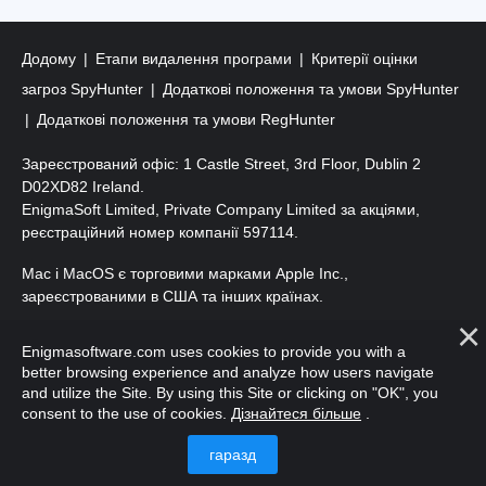
Додому
Етапи видалення програми
Критерії оцінки
загроз SpyHunter
Додаткові положення та умови SpyHunter
Додаткові положення та умови RegHunter
Зареєстрований офіс: 1 Castle Street, 3rd Floor, Dublin 2
D02XD82 Ireland.
EnigmaSoft Limited, Private Company Limited за акціями,
реєстраційний номер компанії 597114.
Mac і MacOS є торговими марками Apple Inc.,
зареєстрованими в США та інших країнах.
Авторські права 2016-
2026
. ТОВ «ЕнігмаСофт». Усі права
Enigmasoftware.com uses cookies to provide you with a
захищено.
better browsing experience and analyze how users navigate
and utilize the Site. By using this Site or clicking on "OK", you
consent to the use of cookies.
Дізнайтеся більше
.