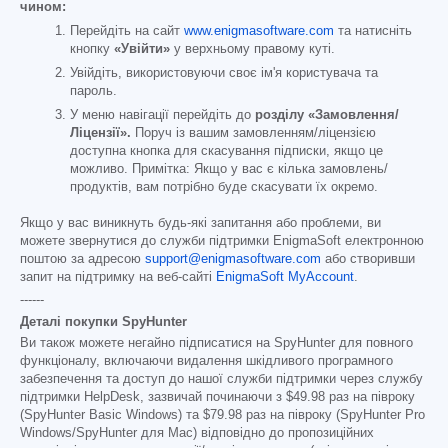
чином:
Перейдіть на сайт
www.enigmasoftware.com
та натисніть
кнопку
«Увійти»
у верхньому правому куті.
Увійдіть, використовуючи своє ім'я користувача та
пароль.
У меню навігації перейдіть до
розділу «Замовлення/
Ліцензії».
Поруч із вашим замовленням/ліцензією
доступна кнопка для скасування підписки, якщо це
можливо. Примітка: Якщо у вас є кілька замовлень/
продуктів, вам потрібно буде скасувати їх окремо.
Якщо у вас виникнуть будь-які запитання або проблеми, ви
можете звернутися до служби підтримки EnigmaSoft електронною
поштою за адресою
support@enigmasoftware.com
або створивши
запит на підтримку на веб-сайті
EnigmaSoft MyAccount
.
------
Деталі покупки SpyHunter
Ви також можете негайно підписатися на SpyHunter для повного
функціоналу, включаючи видалення шкідливого програмного
забезпечення та доступ до нашої служби підтримки через службу
підтримки HelpDesk, зазвичай починаючи з
$49.98
раз на півроку
(SpyHunter Basic Windows) та
$79.98
раз на півроку (SpyHunter Pro
Windows/SpyHunter для Mac) відповідно до пропозиційних