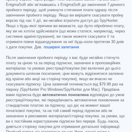
EnigmaSoft або зв’язавшись з EnigmaSoft до закінчення 7-денного
пробного періоду, щоб уникнути стягнення плати одразу після
закінчення пробного періоду. Якщо ви вирішите скасувати пробну
версію під час її дії, ви негайно втратите доступ до SpyHunter.
Якщо з будь-якої причини ви вважаєте, що було оброблено плату,
яку ви не хотіли здійснювати (що може статися, наприклад, через
системне адміністрування), ви також можете скасувати її та
отримати повне відшкодування за неї будь-коли протягом 30 днів
з дати покупки. Див.
поширені запитання
.
Після закінчення пробного періоду з вас буде негайно стягнуто
плату за ціною та за період підписки, зазначені в пропозиційних
матеріалах та умовах реєстрації/покупки (які включені до цього
документа шляхом посилання; ціни можуть відрізнятися залежно
від країни або акції на сторінці покупки), якщо ви вчасно не
скасували підписку. Ціна зазвичай починається від
$79.98
раз на
півроку (SpyHunter Pro Windows/SpyHunter для Mac). Придбана
вами підписка буде
автоматично поновлена
відповідно до умов
реєстрації/покупки, які передбачають автоматичне поновлення за
стандартною платою за підписку, що діє на момент вашої
початкової покупки, та на той самий період підписки або як
зазначено в рекламних матеріалах/сторінці покупки, за умови, що
ви є постійним користувачем підписки без перерв. Будь ласка,
дивіться сторінку покупки для отримання детальної інформації.
Пробний період діє відповідно до цих Умов, вашої згоди з