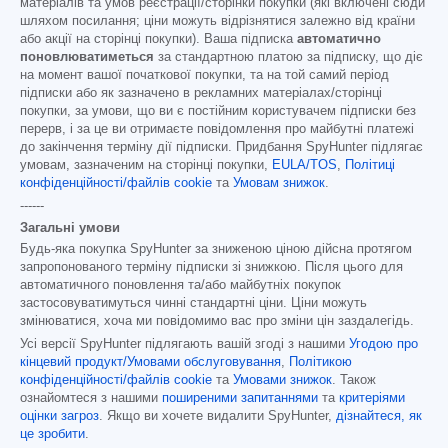
матеріалів та умов реєстрації/сторінки покупки (які включені сюди
шляхом посилання; ціни можуть відрізнятися залежно від країни
або акції на сторінці покупки). Ваша підписка
автоматично
поновлюватиметься
за стандартною платою за підписку, що діє
на момент вашої початкової покупки, та на той самий період
підписки або як зазначено в рекламних матеріалах/сторінці
покупки, за умови, що ви є постійним користувачем підписки без
перерв, і за це ви отримаєте повідомлення про майбутні платежі
до закінчення терміну дії підписки. Придбання SpyHunter підлягає
умовам, зазначеним на сторінці покупки,
EULA/TOS
,
Політиці
конфіденційності/файлів cookie
та
Умовам знижок
.
------
Загальні умови
Будь-яка покупка SpyHunter за зниженою ціною дійсна протягом
запропонованого терміну підписки зі знижкою. Після цього для
автоматичного поновлення та/або майбутніх покупок
застосовуватимуться чинні стандартні ціни. Ціни можуть
змінюватися, хоча ми повідомимо вас про зміни цін заздалегідь.
Усі версії SpyHunter підлягають вашій згоді з нашими
Угодою про
кінцевий продукт/Умовами обслуговування
,
Політикою
конфіденційності/файлів cookie
та
Умовами знижок
. Також
ознайомтеся з нашими
поширеними запитаннями
та
критеріями
оцінки загроз
. Якщо ви хочете видалити SpyHunter,
дізнайтеся, як
це зробити
.