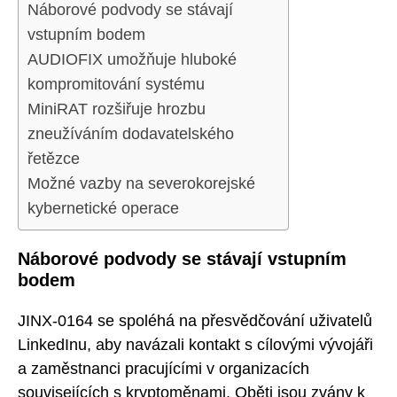
Náborové podvody se stávají
vstupním bodem
AUDIOFIX umožňuje hluboké
kompromitování systému
MiniRAT rozšiřuje hrozbu
zneužíváním dodavatelského
řetězce
Možné vazby na severokorejské
kybernetické operace
Náborové podvody se stávají vstupním
bodem
JINX-0164 se spoléhá na přesvědčování uživatelů
LinkedInu, aby navázali kontakt s cílovými vývojáři
a zaměstnanci pracujícími v organizacích
souvisejících s kryptoměnami. Oběti jsou zvány k