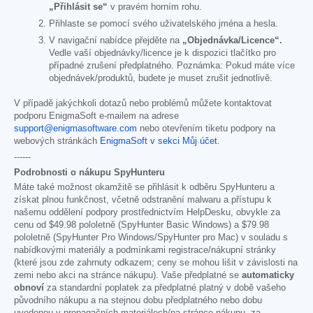
„Přihlásit se“
v pravém horním rohu.
Přihlaste se pomocí svého uživatelského jména a hesla.
V navigační nabídce přejděte na
„Objednávka/Licence“.
Vedle vaší objednávky/licence je k dispozici tlačítko pro
případné zrušení předplatného. Poznámka: Pokud máte více
objednávek/produktů, budete je muset zrušit jednotlivě.
V případě jakýchkoli dotazů nebo problémů můžete kontaktovat
podporu EnigmaSoft e-mailem na adrese
support@enigmasoftware.com
nebo otevřením tiketu podpory na
webových stránkách
EnigmaSoft v sekci Můj účet
.
------
Podrobnosti o nákupu SpyHunteru
Máte také možnost okamžitě se přihlásit k odběru SpyHunteru a
získat plnou funkčnost, včetně odstranění malwaru a přístupu k
našemu oddělení podpory prostřednictvím HelpDesku, obvykle za
cenu od
$49.98
pololetně (SpyHunter Basic Windows) a
$79.98
pololetně (SpyHunter Pro Windows/SpyHunter pro Mac) v souladu s
nabídkovými materiály a podmínkami registrace/nákupní stránky
(které jsou zde zahrnuty odkazem; ceny se mohou lišit v závislosti na
zemi nebo akci na stránce nákupu). Vaše předplatné se
automaticky
obnoví
za standardní poplatek za předplatné platný v době vašeho
původního nákupu a na stejnou dobu předplatného nebo dobu