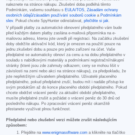
naleznete na stránce nákupu. Zkušební doba podléhá těmto
Podmínkám, vašemu souhlasu s
EULA/TOS
,
Zásadám ochrany
osobních údajů/zásadám používání souborů cookie
a
Podmínkám
slev
. Pokud chcete SpyHunter odinstalovat,
přečtěte si jak
.
V případě platby za automatické obnovení předplatného vám bude
před každým datem platby zaslána e-mailová připomínka na e-
mailovou adresu, kterou jste uvedli při registraci. Na začátku zkušební
doby obdržíte aktivační kód, který je omezen na použití pouze na
jednu zkušební dobu a pouze pro jedno zařízení na účet. Vaše
předplatné se automaticky obnoví za cenu a na dobu předplatného v
souladu s nabídkovými materiály a podmínkami registrační/nákupní
stránky (které jsou zde zahrnuty odkazem; ceny se mohou lišit v
závislosti na zemi nebo akci na stránce nákupu), za předpokladu, že
jste nepřetržitým uživatelem předplatného. Uživatelé placeného
předplatného, pokud předplatné zruší, budou mít i nadále přístup ke
svým produktům až do konce placeného období předplatného. Pokud
chcete obdržet vrácení peněz za aktuální období předplatného,
musíte předplatné zrušit a požádat o vrácení peněz do 30 dnů od
posledního nákupu. Po zpracování vrácení peněz okamžitě
přestanete využívat plnou funkčnost.
Předplatné nebo zkušební verzi můžete zrušit následujícím
způsobem:
Přejděte na
www.enigmasoftware.com
a klikněte na tlačítko