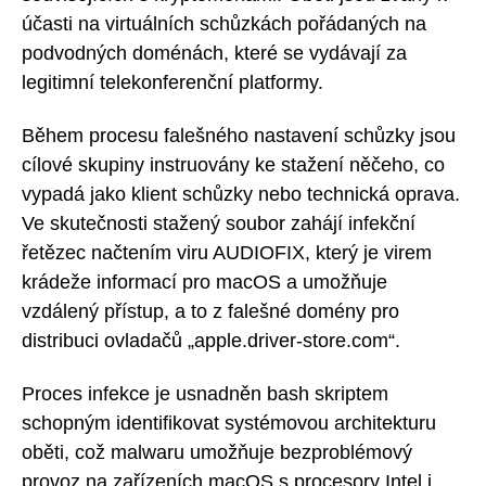
účasti na virtuálních schůzkách pořádaných na
podvodných doménách, které se vydávají za
legitimní telekonferenční platformy.
Během procesu falešného nastavení schůzky jsou
cílové skupiny instruovány ke stažení něčeho, co
vypadá jako klient schůzky nebo technická oprava.
Ve skutečnosti stažený soubor zahájí infekční
řetězec načtením viru AUDIOFIX, který je virem
krádeže informací pro macOS a umožňuje
vzdálený přístup, a to z falešné domény pro
distribuci ovladačů „apple.driver-store.com“.
Proces infekce je usnadněn bash skriptem
schopným identifikovat systémovou architekturu
oběti, což malwaru umožňuje bezproblémový
provoz na zařízeních macOS s procesory Intel i