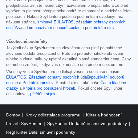
uvedenou v propagačních materiálech/na stránce nákupu, za
předpokladu, že jste nepřetržitým uživatelem předplatného a že před
vypršením platnosti předplatného obdržíte oznámení o nadcházejících
poplatcích. Nákup SpyHunteru podléhá podmínkám uvedeným na
nákupní stránce,
smlouvě EULA/TOS
,
zásadám ochrany osobních
údajů/zásadám používání souborů cookie
a
podmínkám slev
.
------
Všeobecné podmínky
Jakýkoli nákup SpyHunteru za zlevněnou cenu platí po nabízené
zlevněné období předplatného. Poté se pro automatické obnovení
a/nebo budoucí nákupy uplatní aktuálně platná standardní cena. Ceny
se mohou změnit, i když vás o změnách cen předem upozorníme.
Všechny verze SpyHunteru podléhají vašemu souhlasu s našimi
EULA/TOS
,
Zásadami ochrany osobních údajů/používání souborů
cookie
a
Podmínkami slev
. Prostudujte si také naše
Často kladené
otázky
a
Kritéria pro posouzení hrozeb
. Pokud chcete SpyHunter
odinstalovat,
přečtěte si jak
.
Domov
Kroky odinstalace programu
Kritéria hodnocení
hrozeb SpyHunter
SpyHunter Dodatečné smluvní podmínky
RegHunter Další smluvní podmínky