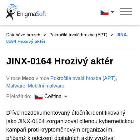
Skip
to
Čeština
content
Databáze hrozeb
Pokročilá trvalá hrozba (APT)
JINX-
0164 Hrozivý aktér
JINX-0164 Hrozivý aktér
V roce
Mezo
v roce
Pokročilá trvalá hrozba (APT)
,
Malware
,
Mobilní malware
Přeložit do:
Čeština
Dříve nezdokumentovaný útočník identifikovaný
jako JINX-0164 zorganizoval cílenou kybernetickou
kampaň proti kryptoměnovým organizacím,
přičemž k odcizení digitálních aktiv využíval