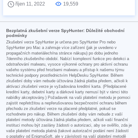
říjen 11, 2022
19,559
Bezplatná zkušební verze SpyHunter: Důležité obchodní
podmínky
Zkušební verze SpyHunter je určena pro SpyHunter Pro nebo
SpyHunter pro Mac a zahrnuje více zařízení (jak je uvedeno v
propagačních materiálech/na stránce nákupu) po dobu jednoho
7denního zkušebního období. Nabízí komplexní funkce pro detekci a
odstraňování malwaru, vysoce výkonné ochrany pro aktivní ochranu
vašeho systému před hrozbami malwaru a přístup k našemu týmu
technické podpory prostřednictvím HelpDesku SpyHunter. Během
zkušební doby vám nebude účtována žádná platba předem, ačkoli k
aktivaci zkušební verze je vyžadována kreditní karta. (Předplacené
kreditní karty, debetní karty a dárkové karty nemusí být v rámci této
nabídky akceptovány.) Požadavek na vaši platební metodu je pomoci
zajistit nepřetržitou a nepřerušovanou bezpečnostní ochranu během
přechodu ze zkušební verze na placené předplatné, pokud se
rozhodnete pro nákup. Během zkušební doby vám nebude z vaší
platební metody účtována žádná platba předem, ačkoli vaší finanční
instituci mohou být zaslány žádosti o autorizaci, aby se ověřilo, zda je
vaše platební metoda platná (takové autorizační podání není žádostí
o poplatky od EnigmaSoft, ale v závislosti na vaší platební metodě