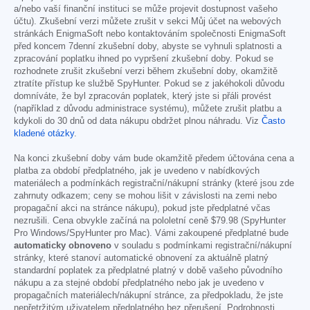
a/nebo vaší finanční instituci se může projevit dostupnost vašeho
účtu). Zkušební verzi můžete zrušit v sekci Můj účet na webových
stránkách EnigmaSoft nebo kontaktováním společnosti EnigmaSoft
před koncem 7denní zkušební doby, abyste se vyhnuli splatnosti a
zpracování poplatku ihned po vypršení zkušební doby. Pokud se
rozhodnete zrušit zkušební verzi během zkušební doby, okamžitě
ztratíte přístup ke službě SpyHunter. Pokud se z jakéhokoli důvodu
domníváte, že byl zpracován poplatek, který jste si přáli provést
(například z důvodu administrace systému), můžete zrušit platbu a
kdykoli do 30 dnů od data nákupu obdržet plnou náhradu. Viz
Často
kladené otázky
.
Na konci zkušební doby vám bude okamžitě předem účtována cena a
platba za období předplatného, jak je uvedeno v nabídkových
materiálech a podmínkách registrační/nákupní stránky (které jsou zde
zahrnuty odkazem; ceny se mohou lišit v závislosti na zemi nebo
propagační akci na stránce nákupu), pokud jste předplatné včas
nezrušili. Cena obvykle začíná na pololetní ceně
$79.98
(SpyHunter
Pro Windows/SpyHunter pro Mac). Vámi zakoupené předplatné bude
automaticky obnoveno
v souladu s podmínkami registrační/nákupní
stránky, které stanoví automatické obnovení za aktuálně platný
standardní poplatek za předplatné platný v době vašeho původního
nákupu a za stejné období předplatného nebo jak je uvedeno v
propagačních materiálech/nákupní stránce, za předpokladu, že jste
nepřetržitým uživatelem předplatného bez přerušení. Podrobnosti