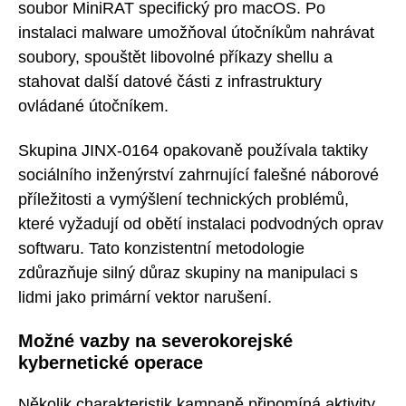
soubor MiniRAT specifický pro macOS. Po
instalaci malware umožňoval útočníkům nahrávat
soubory, spouštět libovolné příkazy shellu a
stahovat další datové části z infrastruktury
ovládané útočníkem.
Skupina JINX-0164 opakovaně používala taktiky
sociálního inženýrství zahrnující falešné náborové
příležitosti a vymýšlení technických problémů,
které vyžadují od obětí instalaci podvodných oprav
softwaru. Tato konzistentní metodologie
zdůrazňuje silný důraz skupiny na manipulaci s
lidmi jako primární vektor narušení.
Možné vazby na severokorejské
kybernetické operace
Několik charakteristik kampaně připomíná aktivity