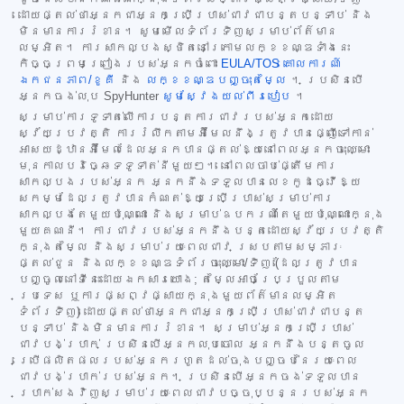
ដោយផ្តល់ថាអ្នកជាអ្នកប្រើប្រាស់ជាវជាបន្តបន្ទាប់ និង
មិនមានការរំខាន។ សូមមើលទំព័រទិញសម្រាប់ព័ត៌មាន
លម្អិត។ ការសាកល្បងស្ថិតនៅក្រោមលក្ខខណ្ឌទាំងនេះ
កិច្ចព្រមព្រៀងរបស់អ្នកចំពោះ
EULA/TOS
គោលការណ៍
ឯកជនភាព/ខូគី
និង
លក្ខខណ្ឌបញ្ចុះតម្លៃ
។ ប្រសិនបើ
អ្នកចង់លុប SpyHunter
សូមស្វែងយល់ពីរបៀប
។
សម្រាប់ការទូទាត់លើការបន្តការជាវរបស់អ្នកដោយ
ស្វ័យប្រវត្តិ ការរំលឹកតាមអ៊ីមែលនឹងត្រូវបានផ្ញើទៅកាន់
អាសយដ្ឋានអ៊ីមែលដែលអ្នកបានផ្តល់ឱ្យនៅពេលអ្នកចុះឈ្មោះ
មុនកាលបរិច្ឆេទទូទាត់នីមួយៗ។ នៅពេលចាប់ផ្តើមការ
សាកល្បងរបស់អ្នក អ្នកនឹងទទួលបានលេខកូដធ្វើឱ្យ
សកម្មដែលត្រូវបានកំណត់ឱ្យប្រើប្រាស់សម្រាប់ការ
សាកល្បងតែមួយប៉ុណ្ណោះ និងសម្រាប់ឧបករណ៍តែមួយប៉ុណ្ណោះក្នុង
មួយគណនី។ ការជាវរបស់អ្នកនឹងបន្តដោយស្វ័យប្រវត្តិ
ក្នុងតម្លៃ និងសម្រាប់រយៈពេលជាវ ស្របតាមសម្ភារៈ
ផ្តល់ជូន និងលក្ខខណ្ឌទំព័រចុះឈ្មោះ/ទិញ (ដែលត្រូវបាន
បញ្ចូលនៅទីនេះដោយឯកសារយោង; តម្លៃអាចប្រែប្រួលតាម
ប្រទេស ឬការផ្សព្វផ្សាយក្នុងមួយព័ត៌មានលម្អិត
ទំព័រទិញ) ដោយផ្តល់ថាអ្នកជាអ្នកប្រើប្រាស់ជាវជាបន្ត
បន្ទាប់ និងមិនមានការរំខាន។ សម្រាប់អ្នកប្រើប្រាស់
ជាវបង់ប្រាក់ ប្រសិនបើអ្នកលុបចោល អ្នកនឹងបន្តចូល
ប្រើផលិតផលរបស់អ្នករហូតដល់ចុងបញ្ចប់នៃរយៈពេល
ជាវបង់ប្រាក់របស់អ្នក។ ប្រសិនបើអ្នកចង់ទទួលបាន
ប្រាក់សងវិញសម្រាប់រយៈពេលជាវបច្ចុប្បន្នរបស់អ្នក