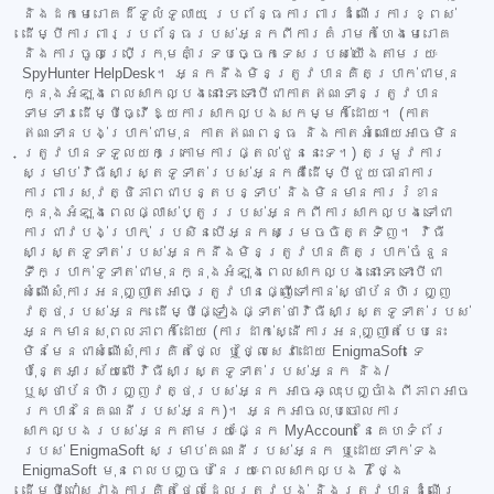
និងដកមេរោគដ៏ទូលំទូលាយ ប្រព័ន្ធការពារដំណើរការខ្ពស់
ដើម្បីការពារប្រព័ន្ធរបស់អ្នកពីការគំរាមកំហែងមេរោគ
និងការចូលប្រើក្រុមគាំទ្របច្ចេកទេសរបស់យើងតាមរយៈ
SpyHunter HelpDesk។ អ្នកនឹងមិនត្រូវបានគិតប្រាក់ជាមុន
ក្នុងអំឡុងពេលសាកល្បងនោះទេ ទោះបីជាកាតឥណទានត្រូវបាន
ទាមទារដើម្បីធ្វើឱ្យការសាកល្បងសកម្មក៏ដោយ។ (កាត
ឥណទានបង់ប្រាក់ជាមុន កាតឥណពន្ធ និងកាតអំណោយអាចមិន
ត្រូវបានទទួលយកក្រោមការផ្តល់ជូននេះទេ។) តម្រូវការ
សម្រាប់វិធីសាស្ត្រទូទាត់របស់អ្នកគឺដើម្បីជួយធានាការ
ការពារសុវត្ថិភាពជាបន្តបន្ទាប់ និងមិនមានការរំខាន
ក្នុងអំឡុងពេលផ្លាស់ប្តូររបស់អ្នកពីការសាកល្បងទៅជា
ការជាវបង់ប្រាក់ ប្រសិនបើអ្នកសម្រេចចិត្តទិញ។ វិធី
សាស្ត្រទូទាត់របស់អ្នកនឹងមិនត្រូវបានគិតប្រាក់ចំនួន
ទឹកប្រាក់ទូទាត់ជាមុនក្នុងអំឡុងពេលសាកល្បងនោះទេ ទោះបីជា
សំណើសុំការអនុញ្ញាតអាចត្រូវបានផ្ញើទៅកាន់ស្ថាប័នហិរញ្ញ
វត្ថុរបស់អ្នក ដើម្បីផ្ទៀងផ្ទាត់ថាវិធីសាស្ត្រទូទាត់របស់
អ្នកមានសុពលភាពក៏ដោយ (ការដាក់ស្នើការអនុញ្ញាតបែបនេះ
មិនមែនជាសំណើសុំការគិតថ្លៃ ឬថ្លៃសេវាដោយ EnigmaSoft ទេ
ប៉ុន្តែអាស្រ័យលើវិធីសាស្ត្រទូទាត់របស់អ្នក និង/
ឬស្ថាប័នហិរញ្ញវត្ថុរបស់អ្នក អាចឆ្លុះបញ្ចាំងពីភាពអាច
រកបាននៃគណនីរបស់អ្នក)។ អ្នកអាចលុបចោលការ
សាកល្បងរបស់អ្នកតាមរយៈផ្នែក MyAccount នៃគេហទំព័រ
របស់ EnigmaSoft សម្រាប់គណនីរបស់អ្នក ឬដោយទាក់ទង
EnigmaSoft មុនពេលបញ្ចប់នៃរយៈពេលសាកល្បង 7 ថ្ងៃ
ដើម្បីជៀសវាងការគិតថ្លៃដែលត្រូវបង់ និងត្រូវបានដំណើរ