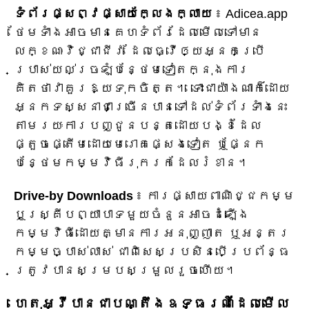
ទំព័រផ្សព្វផ្សាយក្លែងក្លាយ
៖ Adicea.app
ថែមទាំងអាចមានគេហទំព័រដែលមើលទៅមាន
លក្ខណៈវិជ្ជាជីវៈ ដែលធ្វើឲ្យអ្នកប្រើ
ប្រាស់យល់ច្រឡំបន្ថែមទៀតក្នុងការ
គិតថាវាគួរឱ្យទុកចិត្ត។ ទោះជាយ៉ាងណាក៏ដោយ
អ្នកទស្សនាជាច្រើនបានទៅដល់ទំព័រទាំងនេះ
តាមរយៈការបញ្ជូនបន្តដោយបង្ខំដែល
ផ្តួចផ្តើមដោយមេរោគផ្សេងទៀត ឬផ្នែក
បន្ថែមកម្មវិធីរុករកដែលរំខាន។
Drive-by Downloads
៖ ការផ្សាយពាណិជ្ជកម្ម
ឬស្គ្រីបព្យាបាទមួយចំនួនអាចដំឡើង
កម្មវិធីដោយគ្មានការអនុញ្ញាត ឬអន្តរ
កម្មច្បាស់លាស់ ជាពិសេសប្រសិនបើប្រព័ន្ធ
ត្រូវបានសម្របសម្រួលរួចហើយ។
ហេតុ​អ្វី​បាន​ជា​បណ្តឹង​ឧទ្ធរណ៍​ដែល​មើល