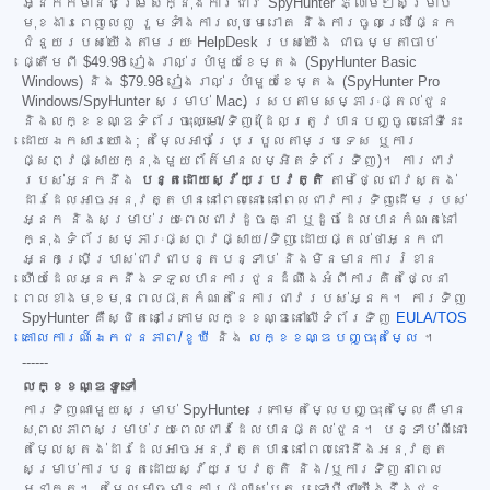
អ្នកក៏មានជម្រើសក្នុងការជាវ SpyHunter ភ្លាមៗសម្រាប់
មុខងារពេញលេញ រួមទាំងការលុបមេរោគ និងការចូលប្រើផ្នែក
ជំនួយរបស់យើងតាមរយៈ HelpDesk របស់យើង ជាធម្មតាចាប់
ផ្តើមពី
$49.98
រៀងរាល់ប្រាំមួយខែម្តង (SpyHunter Basic
Windows) និង
$79.98
រៀងរាល់ប្រាំមួយខែម្តង (SpyHunter Pro
Windows/SpyHunter សម្រាប់ Mac) ស្របតាមសម្ភារៈផ្តល់ជូន
និងលក្ខខណ្ឌទំព័រចុះឈ្មោះ/ទិញ (ដែលត្រូវបានបញ្ចូលនៅទីនេះ
ដោយឯកសារយោង; តម្លៃអាចប្រែប្រួលតាមប្រទេស ឬការ
ផ្សព្វផ្សាយក្នុងមួយព័ត៌មានលម្អិតទំព័រទិញ)។ ការជាវ
របស់អ្នកនឹង
បន្តដោយស្វ័យប្រវត្តិ
តាមថ្លៃជាវស្តង់
ដារដែលអាចអនុវត្តបាននៅពេលនោះ នៅពេលជាវការទិញដើមរបស់
អ្នក និងសម្រាប់រយៈពេលជាវដូចគ្នា ឬដូចដែលបានកំណត់នៅ
ក្នុងទំព័រសម្ភារៈផ្សព្វផ្សាយ/ទិញ ដោយផ្តល់ថាអ្នកជា
អ្នកប្រើប្រាស់ជាវជាបន្តបន្ទាប់ និងមិនមានការរំខាន
ហើយដែលអ្នកនឹងទទួលបានការជូនដំណឹងអំពីការគិតថ្លៃនា
ពេលខាងមុខមុនពេលផុតកំណត់នៃការជាវរបស់អ្នក។ ការទិញ
SpyHunter គឺស្ថិតនៅក្រោមលក្ខខណ្ឌនៅលើទំព័រទិញ
EULA/TOS
គោលការណ៍ឯកជនភាព/ខូឃី
និង
លក្ខខណ្ឌបញ្ចុះតម្លៃ
។
------
លក្ខខណ្ឌទូទៅ
ការទិញណាមួយសម្រាប់ SpyHunter ក្រោមតម្លៃបញ្ចុះតម្លៃគឺមាន
សុពលភាពសម្រាប់រយៈពេលជាវដែលបានផ្តល់ជូន។ បន្ទាប់ពីនោះ
តម្លៃស្តង់ដារដែលអាចអនុវត្តបាននៅពេលនោះនឹងអនុវត្ត
សម្រាប់ការបន្តដោយស្វ័យប្រវត្តិ និង/ឬការទិញនាពេល
អនាគត។ តម្លៃអាចមានការផ្លាស់ប្តូរ ទោះបីជាយើងនឹងជូន