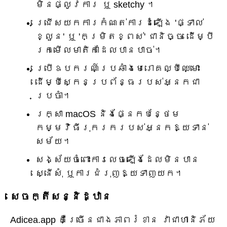
មិនផ្លូវការ ឬ sketchy ។
ជ្រើសយកការកំណត់ការដំឡើង 'ផ្ទាល់
ខ្លួន' ឬ 'កម្រិតខ្ពស់' ជានិច្ច ដើម្បី
រកមើលមាតិកាដែលបានបាច់។
ប្រើឧបករណ៍ប្រឆាំងមេរោគល្បីឈ្មោះ
ដើម្បីស្កេនប្រព័ន្ធរបស់អ្នកជា
ប្រចាំ។
រក្សា macOS និងផ្នែកបន្ថែម
កម្មវិធីរុករករបស់អ្នកឱ្យទាន់
សម័យ។
សង្ស័យ​ចំពោះ​ការ​លេច​ឡើង​ដែល​មិន​បាន​
ស្នើសុំ ឬ​ការ​ជំរុញ​ឱ្យ​ទាញ​យក។
សេចក្តីសន្និដ្ឋាន
Adicea.app គឺច្រើនជាងភាពរំខាន វាជាហានិភ័យ