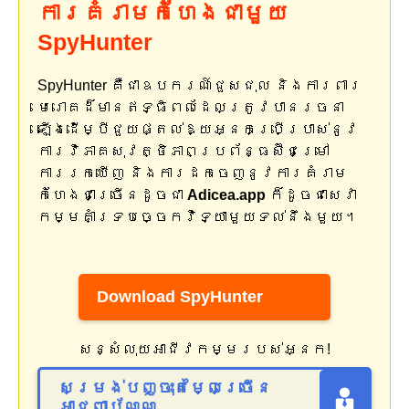
ការគំរាមកំហែងជាមួយ
SpyHunter
SpyHunter គឺជាឧបករណ៍ជួសជុល និងការពារ
មេរោគដ៏មានឥទ្ធិពលដែលត្រូវបានរចនា
ឡើងដើម្បីជួយផ្តល់ឱ្យអ្នកប្រើប្រាស់នូវ
ការវិភាគសុវត្ថិភាពប្រព័ន្ធស៊ីជម្រៅ
ការរកឃើញ និងការដកចេញនូវការគំរាម
កំហែងជាច្រើនដូចជា
Adicea.app
ក៏ដូចជាសេវា
កម្មគាំទ្របច្ចេកវិទ្យាមួយទល់នឹងមួយ។
Download SpyHunter
សន្សំលុយអាជីវកម្មរបស់អ្នក!
សម្រង់បញ្ចុះតម្លៃច្រើន
អាជ្ញាប័ណ្ណ