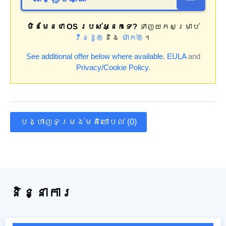
មិនមែនជា OS របស់អ្នកទេ?
ទាញយកសម្រាប់
វីនដូ®
និង
ម៉ាក់®
។
See additional offer below where available.
EULA
and
Privacy/Cookie Policy
.
បង្ហាញទម្រង់មតិយោបល់ (0)
និន្នាការ