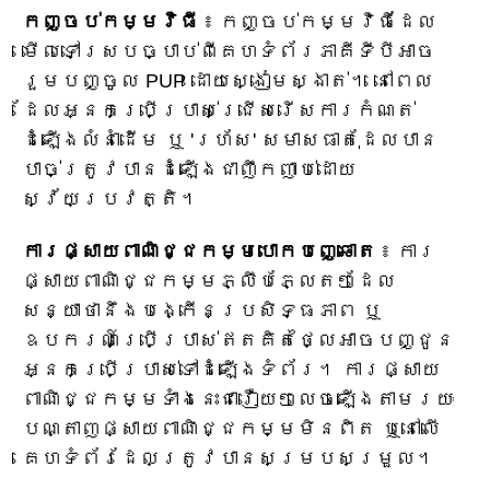
កញ្ចប់កម្មវិធី
៖ កញ្ចប់កម្មវិធីដែល
មើលទៅស្របច្បាប់ពីគេហទំព័រភាគីទីបីអាច
រួមបញ្ចូល PUP ដោយស្ងៀមស្ងាត់។ នៅពេល
ដែលអ្នកប្រើប្រាស់ជ្រើសរើសការកំណត់
ដំឡើងលំនាំដើម ឬ 'រហ័ស' សមាសធាតុដែលបាន
បាច់ត្រូវបានដំឡើងជាញឹកញាប់ដោយ
ស្វ័យប្រវត្តិ។
ការផ្សាយពាណិជ្ជកម្មបោកបញ្ឆោត
៖ ការ
ផ្សាយពាណិជ្ជកម្មភ្លឹបភ្លែតៗដែល
សន្យាថានឹងបង្កើនប្រសិទ្ធភាព ឬ
ឧបករណ៍ប្រើប្រាស់ឥតគិតថ្លៃអាចបញ្ជូន
អ្នកប្រើប្រាស់ទៅដំឡើងទំព័រ។ ការផ្សាយ
ពាណិជ្ជកម្មទាំងនេះជារឿយៗលេចឡើងតាមរយៈ
បណ្តាញផ្សាយពាណិជ្ជកម្មមិនពិត ឬនៅលើ
គេហទំព័រដែលត្រូវបានសម្របសម្រួល។