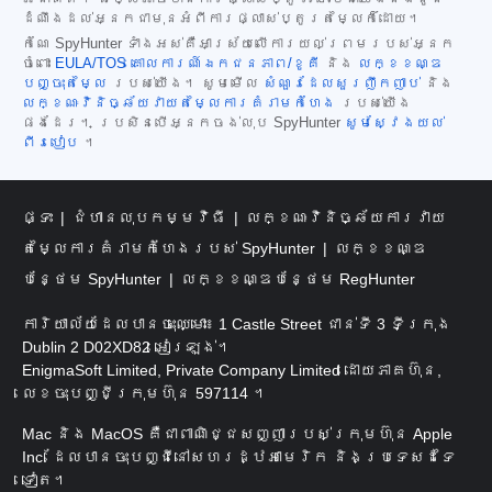
ដំណឹងដល់អ្នកជាមុនអំពីការផ្លាស់ប្តូរតម្លៃក៏ដោយ។
កំណែ SpyHunter ទាំងអស់គឺអាស្រ័យលើការយល់ព្រមរបស់អ្នក
ចំពោះ
EULA/TOS
គោលការណ៍ឯកជនភាព/ខូគី
និង
លក្ខខណ្ឌ
បញ្ចុះតម្លៃ
របស់យើង។ សូមមើល
សំណួរដែលសួរញឹកញាប់
និង
លក្ខណៈវិនិច្ឆ័យវាយតម្លៃការគំរាមកំហែង
របស់យើង
ផងដែរ។ ប្រសិនបើអ្នកចង់លុប SpyHunter
សូមស្វែងយល់
ពីរបៀប
។
ផ្ទះ
ជំហានលុបកម្មវិធី
លក្ខណៈវិនិច្ឆ័យការវាយ
តម្លៃការគំរាមកំហែងរបស់ SpyHunter
លក្ខខណ្ឌ
បន្ថែម SpyHunter
លក្ខខណ្ឌបន្ថែម RegHunter
ការិយាល័យដែលបានចុះឈ្មោះ៖ 1 Castle Street ជាន់ទី 3 ទីក្រុង
Dublin 2 D02XD82 អៀរឡង់។
EnigmaSoft Limited, Private Company Limited ដោយភាគហ៊ុន,
លេខចុះបញ្ជីក្រុមហ៊ុន 597114 ។
Mac និង MacOS គឺជាពាណិជ្ជសញ្ញារបស់ក្រុមហ៊ុន Apple
Inc. ដែលបានចុះបញ្ជីនៅសហរដ្ឋអាមេរិក និងប្រទេសដទៃ
ទៀត។