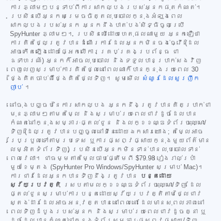
ការភ្លាមៗបន្ទាប់ពីការសាកល្បងរបស់អ្នកផុតកំណត់។
ប្រសិនបើអ្នកសម្រេចចិត្តលុបចោលក្នុងអំឡុងពេល
សាកល្បងរបស់អ្នក អ្នកនឹងបាត់បង់សិទ្ធិចូលប្រើ
SpyHunter ភ្លាមៗ។ ប្រសិនបើដោយហេតុផលណាមួយ អ្នកជឿថា
ការគិតថ្លៃត្រូវបានដំណើរការដែលអ្នកមិនចង់ធ្វើ (ដែល
អាចកើតឡើងដោយផ្អែកលើការគ្រប់គ្រងប្រព័ន្ធ ជា
ឧទាហរណ៍) អ្នកក៏អាចលុបចោល និងទទួលបានប្រាក់សងវិញ
ពេញលេញសម្រាប់ការគិតថ្លៃនៅពេលណាក៏បានក្នុងរយៈពេល 30
ថ្ងៃគិតចាប់ពីថ្ងៃគិតថ្លៃទិញ។ សូមមើល
សំណួរដែលសួរញឹក
ញាប់
។
នៅចុងបញ្ចប់នៃការសាកល្បង អ្នកនឹងត្រូវបានគិតប្រាក់ជា
មុនភ្លាមៗតាមតម្លៃ និងសម្រាប់រយៈពេលជាវដូចដែលបាន
កំណត់នៅក្នុងសម្ភារៈផ្តល់ជូន និងលក្ខខណ្ឌទំព័រចុះឈ្មោះ/
ទិញ (ដែលត្រូវបានបញ្ចូលនៅទីនេះដោយឯកសារយោង; តម្លៃអាច
ប្រែប្រួលទៅតាមប្រទេស ឬការផ្សព្វផ្សាយក្នុងមួយព័ត៌មាន
លម្អិតទំព័រទិញ) ប្រសិនបើអ្នកមិនទាន់បានលុបចោលទាន់
ពេលវេលា។ ជាធម្មតាតម្លៃចាប់ផ្តើមពី
$79.98
រៀងរាល់ប្រាំ
មួយខែម្តង (SpyHunter Pro Windows/SpyHunter សម្រាប់ Mac)។
ការជាវដែលអ្នកបានទិញនឹងត្រូវបាន
បន្តដោយ
ស្វ័យប្រវត្តិ
ស្របតាមលក្ខខណ្ឌទំព័រចុះឈ្មោះ/ទិញ ដែល
ផ្តល់ជូនសម្រាប់ការបន្តដោយស្វ័យប្រវត្តិតាមថ្លៃជាវ
ស្តង់ដារដែលអាចអនុវត្តបាននៅពេលនោះ ដែលមានសុពលភាពនៅ
ពេលទិញដំបូងរបស់អ្នក និងសម្រាប់រយៈពេលជាវដូចគ្នា ឬ
ដូចដែលបានកំណត់នៅក្នុងទំព័រសម្ភារៈផ្សព្វផ្សាយ/ទិញ