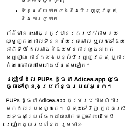
ផ្ទាល់ខ្លួន (PII)
ទិន្នន័យទាក់ទងនឹងហិរញ្ញវត្ថុ
និងការទូទាត់
ព័ត៌មាននេះអាចត្រូវបានរកប្រាក់តាមរយៈ
ឈ្មួញកណ្តាលទិន្នន័យស្រមោល ឬលក់ទៅឱ្យ
ភាគីទីបី ដែលអាចនាំឱ្យមានការលួចអត្ត
សញ្ញាណ ការក្លែងបន្លំហិរញ្ញវត្ថុ ឬការ
កំណត់គោលដៅមេរោគបន្ថែមទៀត។
របៀបដែល PUPs ដូចជា Adicea.app លួច
ចូលទៅក្នុងប្រព័ន្ធរបស់អ្នក។
PUPs ដូចជា Adicea.app កម្រប្រកាសពីការ
មកដល់របស់ពួកគេ។ ផ្ទុយទៅវិញ ពួកគេប្រើ
យុទ្ធសាស្រ្តចែកចាយបោកបញ្ឆោត ដើម្បី
ជ្រៀតចូលប្រព័ន្ធ រួមមានៈ