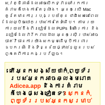
សុវត្ថិភាពដែលអាចបើកទ្វារទៅរកការ
គំរាមកំហែងកាន់តែខ្លាំង។ អ្នក​ប្រើ Mac
គួរ​តែ​មាន​ការ​ប្រុង​ប្រយ័ត្ន ជា​ពិសេស​នៅ​ពេល​
ដែល​ល្បិច​បោក​ប្រាស់​កាន់​តែ​ទំនើប។ តាមរយៈ
ការយល់ដឹងពីរបៀបដែល PUPs ដំណើរការ និង
របៀបដែលវារីករាលដាល អ្នកប្រើប្រាស់អាច
ចាត់វិធានការយ៉ាងសកម្មដើម្បីការពារ
ឧបករណ៍ និងទិន្នន័យផ្ទាល់ខ្លួនរបស់
ពួកគេពីការកេងប្រវ័ញ្ច។
តើអ្នកសង្ស័យថាកុំព្យូទ័រ
របស់អ្នកអាចឆ្លងមេរោគ
Adicea.app
និងការគំរាម
កំហែងផ្សេងទៀតទេ?
ស្កេនកុំ
ព្យូទ័ររបស់អ្នកសម្រាប់