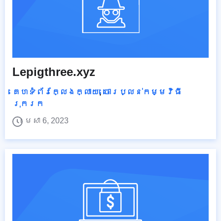
Lepigthree.xyz
គេហទំព័រក្លែងក្លាយ
,
ចោរប្លន់កម្មវិធី
រុករក
មេសា 6, 2023