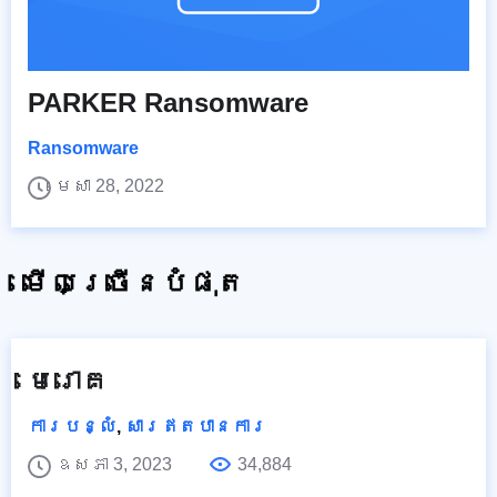
PARKER Ransomware
Ransomware
មេសា 28, 2022
មើលច្រើនបំផុត
មេរោគ
ការបន្លំ
,
សារឥតបានការ
ឧសភា 3, 2023
34,884