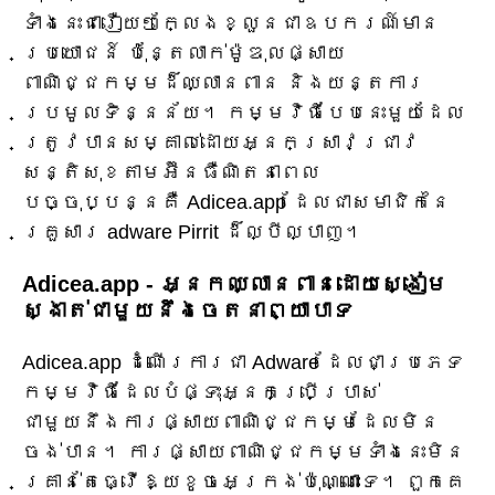
ទាំងនេះជារឿយៗក្លែងខ្លួនជាឧបករណ៍មាន
ប្រយោជន៍ ប៉ុន្តែលាក់ម៉ូឌុលផ្សាយ
ពាណិជ្ជកម្មដ៏ឈ្លានពាន និងយន្តការ
ប្រមូលទិន្នន័យ។ កម្មវិធីបែបនេះមួយដែល
ត្រូវបានសម្គាល់ដោយអ្នកស្រាវជ្រាវ
សន្តិសុខតាមអ៊ីនធឺណិតនាពេល
បច្ចុប្បន្នគឺ Adicea.app ដែលជាសមាជិកនៃ
គ្រួសារ adware Pirrit ដ៏ល្បីល្បាញ។
Adicea.app - អ្នកឈ្លានពានដោយស្ងៀម
ស្ងាត់ជាមួយនឹងចេតនាព្យាបាទ
Adicea.app ដំណើរការជា Adware ដែលជាប្រភេទ
កម្មវិធីដែលបំផ្ទុះអ្នកប្រើប្រាស់
ជាមួយនឹងការផ្សាយពាណិជ្ជកម្មដែលមិន
ចង់បាន។ ការផ្សាយពាណិជ្ជកម្មទាំងនេះមិន
គ្រាន់តែធ្វើឱ្យខូចអេក្រង់ប៉ុណ្ណោះទេ។ ពួកគេ