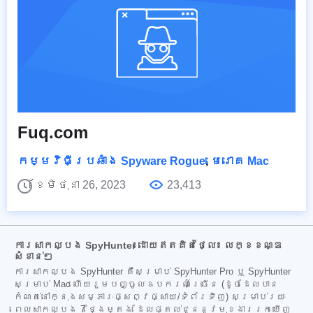
Fuq.com
កម្មវិធីប្រឆាំង Spyware Rogue
,
មេរោគ Mac
ខែមិថុនា 26, 2023
23,413
ការសាកល្បង SpyHunter ដោយឥតគិតថ្លៃ៖ លក្ខខណ្ឌ
សំខាន់ៗ
ការសាកល្បង SpyHunter គឺសម្រាប់ SpyHunter Pro ឬ SpyHunter
សម្រាប់ Mac ហើយរួមបញ្ចូលឧបករណ៍ច្រើន (ដូចដែលបាន
កំណត់នៅក្នុងសម្ភារៈផ្សព្វផ្សាយ/ទំព័រទិញ) សម្រាប់រយៈ
ពេលសាកល្បង 7 ថ្ងៃម្តង ដែលផ្តល់ជូននូវមុខងាររកឃើញ