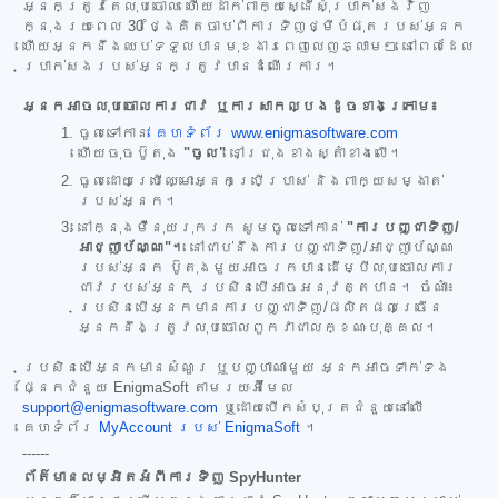
អ្នកត្រូវតែលុបចោល ហើយដាក់ពាក្យស្នើសុំប្រាក់សងវិញ
ក្នុងរយៈពេល 30 ថ្ងៃគិតចាប់ពីការទិញថ្មីបំផុតរបស់អ្នក
ហើយអ្នកនឹងឈប់ទទួលបានមុខងារពេញលេញភ្លាមៗ នៅពេលដែល
ប្រាក់សងរបស់អ្នកត្រូវបានដំណើរការ។
អ្នកអាចលុបចោលការជាវ ឬការសាកល្បងដូចខាងក្រោម៖
ចូលទៅកាន់
គេហទំព័រ www.enigmasoftware.com
ហើយចុចប៊ូតុង
"ចូល"
នៅជ្រុងខាងស្តាំខាងលើ។
ចូលដោយប្រើឈ្មោះអ្នកប្រើប្រាស់ និងពាក្យសម្ងាត់
របស់អ្នក។
នៅក្នុងម៉ឺនុយរុករក សូមចូលទៅកាន់
"ការបញ្ជាទិញ/
អាជ្ញាប័ណ្ណ"។
នៅជាប់នឹងការបញ្ជាទិញ/អាជ្ញាប័ណ្ណ
របស់អ្នក ប៊ូតុងមួយអាចរកបានដើម្បីលុបចោលការ
ជាវរបស់អ្នក ប្រសិនបើអាចអនុវត្តបាន។ ចំណាំ៖
ប្រសិនបើអ្នកមានការបញ្ជាទិញ/ផលិតផលច្រើន
អ្នកនឹងត្រូវលុបចោលពួកវាជាលក្ខណៈបុគ្គល។
ប្រសិនបើអ្នកមានសំណួរ ឬបញ្ហាណាមួយ អ្នកអាចទាក់ទង
ផ្នែកជំនួយ EnigmaSoft តាមរយៈអ៊ីមែល
support@enigmasoftware.com
ឬដោយបើកសំបុត្រជំនួយនៅលើ
គេហទំព័រ
MyAccount របស់ EnigmaSoft
។
------
ព័ត៌មានលម្អិតអំពីការទិញ SpyHunter