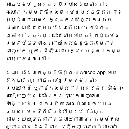
អាចបង្ហាញអ្នកប្រើប្រាស់ឱ្យមានការ
ឆបោក កម្មវិធីដែលមិនមានសុវត្ថិភាព និង
សូម្បីតែមេរោគ។ ក្នុង​ករណី​ខ្លះ ការ​ចុច​
ផ្សាយ​ពាណិជ្ជកម្ម​ដែល​មើល​ទៅ​ហាក់​ដូច​ជា​
គ្មាន​ការ​បង្ក​គ្រោះថ្នាក់​អាច​បង្ក​ឱ្យ​មាន​
ស្គ្រីប​ផ្ទៃ​ខាង​ក្រោយ​ដែល​ផ្ដួចផ្ដើម​ការ​
ទាញ​យក ឬ​ការ​ដំឡើង​ដោយ​គ្មាន​អន្តរកម្ម​
ជាមួយ​អ្នក​ប្រើ។
ខណៈពេលដែលកម្មវិធីដូចជា Adicea.app អាច
នឹងធ្វើពុតជាផ្តល់នូវមុខងារមាន
ប្រយោជន៍ ឬការកែលម្អការអនុវត្ត ទាំងនេះ
ជារឿយៗមិនដំណើរការ ឬបោកបញ្ឆោត
ទាំងស្រុង។ ជាការពិត គោលបំណងចម្បង
របស់កម្មវិធីគឺបង្កើតប្រាក់ចំណូល
តាមរយៈយុទ្ធនាការផ្សាយពាណិជ្ជកម្មដែល
ឈ្លានពាន និងរំខាន ជាញឹកញាប់ដោយចំណាយលើ