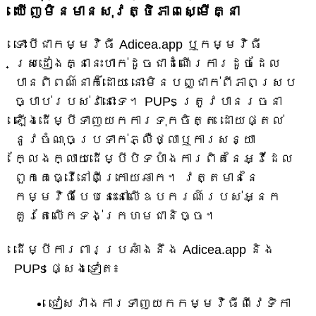
ឃើញ​មិន​មាន​សុវត្ថិភាព​ស្មើគ្នា
ទោះបីជាកម្មវិធី Adicea.app ឬកម្មវិធី
ស្រដៀងគ្នានេះហាក់ដូចជាដំណើរការដូចដែល
បានពិពណ៌នាក៏ដោយ នោះមិនបញ្ជាក់ពីភាពស្រប
ច្បាប់របស់វានោះទេ។ PUPs ត្រូវ​បាន​រចនា​
ឡើង​ដើម្បី​ទាញ​យក​ការ​ទុក​ចិត្ត ដោយ​ផ្តល់​
នូវ​ចំណុច​ប្រទាក់​ភ្លឺ​ថ្លា​ឬ​ការ​សន្យា​
ក្លែងក្លាយ​ដើម្បី​បិទបាំង​ការពិត​នៃ​អ្វី​ដែល​
ពួកគេ​ធ្វើ​នៅ​ពី​ក្រោយ​ឆាក។ វត្តមាននៃ
កម្មវិធីបែបនេះនៅលើឧបករណ៍របស់អ្នក
គួរតែលើកទង់ក្រហមជានិច្ច។
ដើម្បីការពារប្រឆាំងនឹង Adicea.app និង
PUPs ផ្សេងទៀត៖
ជៀសវាងការទាញយកកម្មវិធីពីវេទិកា