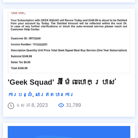
'Geek Squad' អ៊ីម៉ែលបោកប្រាស់
ការបន្លំ
,
សារឥតបានការ
ឧសភា 8, 2023
31,789