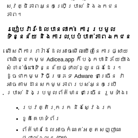
សុវត្ថិភាពអ្នកប្រើប្រាស់ និងឯកជន
ភាព។
របៀបវារៈដែលបានលាក់៖ ការប្រមូល
ទិន្នន័យ និងការលុបបំបាត់ភាពឯកជន
លើសពីការរារាំងដែលអាចមើលឃើញនៃការផ្សាយ
ពាណិជ្ជកម្ម Adicea.app ក៏បង្កហានិភ័យយ៉ាង
សំខាន់ចំពោះទិន្នន័យផ្ទាល់ខ្លួនផងដែរ។
ដូចជាកម្មវិធីប្រភេទ Adware ជាច្រើន វា
អាចតាមដានសកម្មភាពរបស់អ្នកប្រើ
ប្រាស់ និងប្រមូលព័ត៌មានជាច្រើន រួមទាំង៖
ប្រវត្តិរុករក និងស្វែងរក
ខូគីគេហទំព័រ
ព័ត៌មានដែលអាចកំណត់អត្តសញ្ញាណ