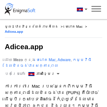
Skip
to
ភាសាខ្មែរ
content
មូលដ្ឋានទិន្នន័យគំរាមកំហែង
មេរោគ Mac
Adicea.app
Adicea.app
ដោយ
Mezo
ក្នុង
មេរោគ Mac
,
Adware
,
កម្មវិធី
ដែលមិនចង់បានសក្តានុពល
បកប្រែទៅ៖
ភាសាខ្មែរ
ការការពារ Mac របស់អ្នកពីកម្មវិធី
សក្តានុពលដែលមិនចង់បាន (PUPs) គឺចាំបាច់
ដើម្បីរក្សាបទពិសោធន៍កុំព្យូទ័រដែលមាន
សុវត្ថិភាព ឯកជន និងរលូន។ កម្មវិធី