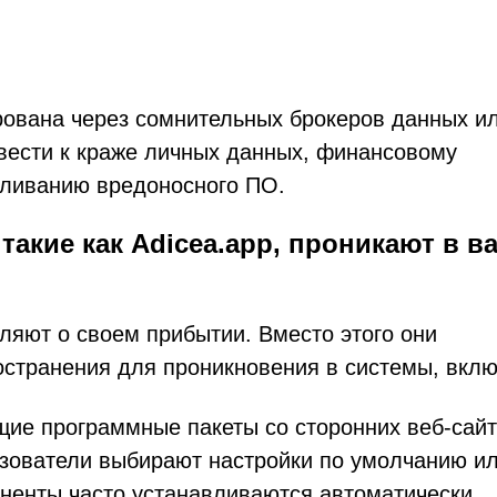
ована через сомнительных брокеров данных и
вести к краже личных данных, финансовому
ливанию вредоносного ПО.
акие как Adicea.app, проникают в в
вляют о своем прибытии. Вместо этого они
остранения для проникновения в системы, вклю
щие программные пакеты со сторонних веб-сай
ьзователи выбирают настройки по умолчанию и
ненты часто устанавливаются автоматически.