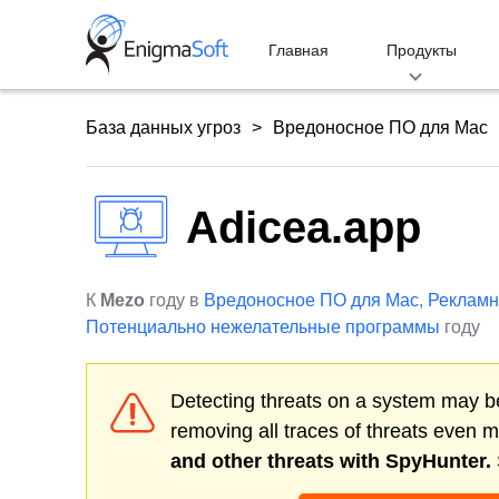
Skip
to
Главная
Продукты
content
База данных угроз
Вредоносное ПО для Mac
Adicea.app
К
Mezo
году в
Вредоносное ПО для Mac
,
Реклам
Потенциально нежелательные программы
году
Detecting threats on a system may be
removing all traces of threats even 
and other threats with SpyHunter.