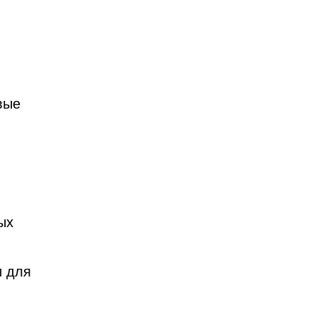
вые
ых
и для