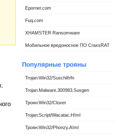
Eporner.com
Fuq.com
XHAMSTER Ransomware
Мобильное вредоносное ПО CraxsRAT
Популярные трояны
Trojan:Win32/Suschil!rfn
х.
Trojan.Malware.300983.Susgen
Троян:Win32/Cloxer
ного
Trojan:Script/Wacatac.H!ml
Троян:Win32/Phonzy.A!ml