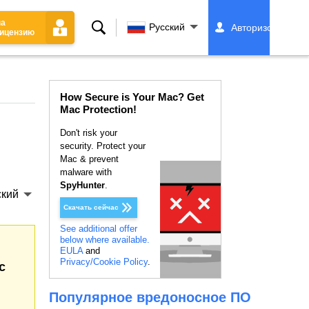
на
Поиск
Русский
Авторизоваться
ицензию
How Secure is Your Mac? Get
Mac Protection!
Don't risk your
security. Protect your
Mac & prevent
malware with
SpyHunter
.
ский
Скачать сейчас
See additional offer
below where available.
EULA
and
Privacy/Cookie Policy
.
c
Популярное вредоносное ПО