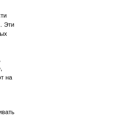
сти
. Эти
ных
,
,
т на
ивать