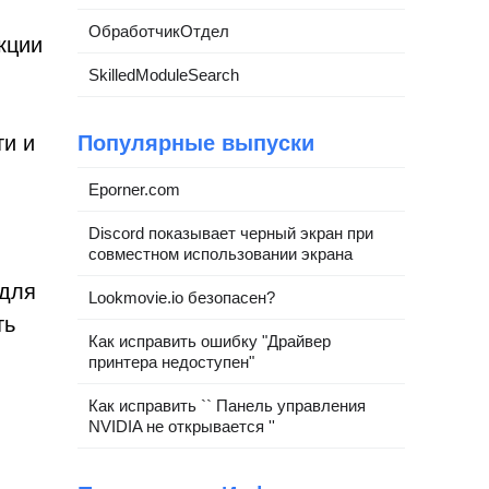
ОбработчикОтдел
кции
SkilledModuleSearch
Популярные выпуски
ти и
Eporner.com
Discord показывает черный экран при
совместном использовании экрана
 для
Lookmovie.io безопасен?
ть
Как исправить ошибку "Драйвер
принтера недоступен"
Как исправить `` Панель управления
NVIDIA не открывается ''