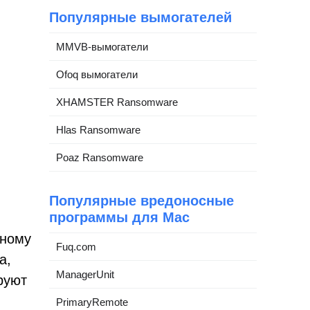
Популярные вымогателей
MMVB-вымогатели
Ofoq вымогатели
XHAMSTER Ransomware
Hlas Ransomware
Poaz Ransomware
Популярные вредоносные
программы для Mac
сному
Fuq.com
а,
ManagerUnit
руют
PrimaryRemote