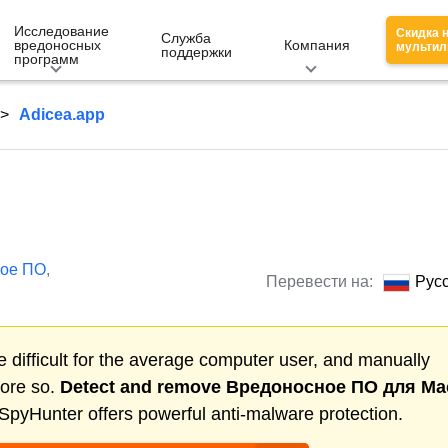
Исследование
Скидка 
Служба
вредоносных
Компания
мультил
поддержки
программ
Adicea.app
ное ПО
,
Перевести на:
Рус
 difficult for the average computer user, and manually
more so.
Detect and remove
Вредоносное ПО для Ma
SpyHunter offers powerful anti-malware protection.