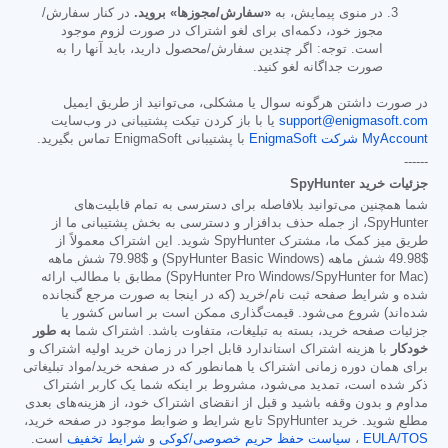
در منوی پیمایش، به
«سفارش/مجوزها» بروید.
در کنار سفارش/
مجوز خود، دکمه‌ای برای لغو اشتراک در صورت لزوم موجود
است. توجه: اگر چندین سفارش/محصول دارید، باید آنها را به
صورت جداگانه لغو کنید.
در صورت داشتن هرگونه سوال یا مشکلی، می‌توانید از طریق ایمیل
support@enigmasoft.com
یا با باز کردن تیکت پشتیبانی در وب‌سایت
MyAccount شرکت EnigmaSoft
با پشتیبانی EnigmaSoft تماس بگیرید.
------
جزئیات خرید SpyHunter
شما همچنین می‌توانید بلافاصله برای دسترسی به تمام قابلیت‌های
SpyHunter، از جمله حذف بدافزار و دسترسی به بخش پشتیبانی ما از
طریق میز کمک ما، مشترک SpyHunter شوید. این اشتراک معمولاً از
$49.98
شش ماهه (SpyHunter Basic Windows) و
$79.98
شش ماهه
(SpyHunter Pro Windows/SpyHunter for Mac) مطابق با مطالب ارائه
شده و شرایط صفحه ثبت نام/خرید (که در اینجا به صورت مرجع گنجانده
شده‌اند) شروع می‌شود. قیمت‌گذاری ممکن است بر اساس کشور یا
جزئیات صفحه خرید، بسته به تبلیغات، متفاوت باشد. اشتراک شما
به طور
خودکار
با هزینه اشتراک استاندارد قابل اجرا در زمان خرید اولیه اشتراک و
برای همان دوره زمانی اشتراک یا همانطور که در صفحه خرید/مواد تبلیغاتی
ذکر شده است، تمدید می‌شود، مشروط بر اینکه شما یک کاربر اشتراک
مداوم و بدون وقفه باشید و قبل از انقضای اشتراک خود، از هزینه‌های بعدی
مطلع شوید. خرید SpyHunter تابع شرایط و ضوابط موجود در صفحه خرید،
EULA/TOS
،
سیاست حفظ حریم خصوصی/کوکی
و
شرایط تخفیف
است.