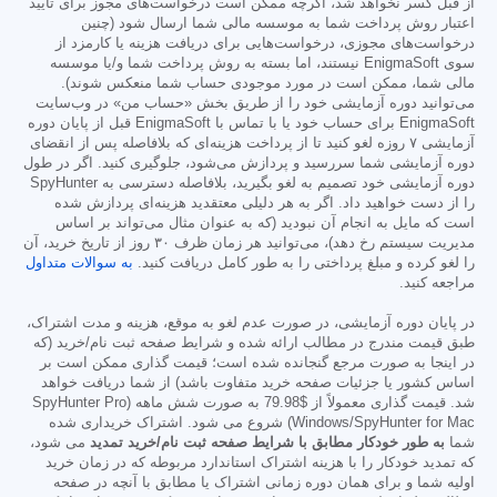
از قبل کسر نخواهد شد، اگرچه ممکن است درخواست‌های مجوز برای تأیید
اعتبار روش پرداخت شما به موسسه مالی شما ارسال شود (چنین
درخواست‌های مجوزی، درخواست‌هایی برای دریافت هزینه یا کارمزد از
سوی EnigmaSoft نیستند، اما بسته به روش پرداخت شما و/یا موسسه
مالی شما، ممکن است در مورد موجودی حساب شما منعکس شوند).
می‌توانید دوره آزمایشی خود را از طریق بخش «حساب من» در وب‌سایت
EnigmaSoft برای حساب خود یا با تماس با EnigmaSoft قبل از پایان دوره
آزمایشی ۷ روزه لغو کنید تا از پرداخت هزینه‌ای که بلافاصله پس از انقضای
دوره آزمایشی شما سررسید و پردازش می‌شود، جلوگیری کنید. اگر در طول
دوره آزمایشی خود تصمیم به لغو بگیرید، بلافاصله دسترسی به SpyHunter
را از دست خواهید داد. اگر به هر دلیلی معتقدید هزینه‌ای پردازش شده
است که مایل به انجام آن نبودید (که به عنوان مثال می‌تواند بر اساس
مدیریت سیستم رخ دهد)، می‌توانید هر زمان ظرف ۳۰ روز از تاریخ خرید، آن
را لغو کرده و مبلغ پرداختی را به طور کامل دریافت کنید.
به سوالات متداول
مراجعه کنید.
در پایان دوره آزمایشی، در صورت عدم لغو به موقع، هزینه و مدت اشتراک،
طبق قیمت مندرج در مطالب ارائه شده و شرایط صفحه ثبت نام/خرید (که
در اینجا به صورت مرجع گنجانده شده است؛ قیمت گذاری ممکن است بر
اساس کشور یا جزئیات صفحه خرید متفاوت باشد) از شما دریافت خواهد
شد. قیمت گذاری معمولاً از
$79.98
به صورت شش ماهه (SpyHunter Pro
Windows/SpyHunter for Mac) شروع می شود. اشتراک خریداری شده
شما
به طور خودکار مطابق با شرایط صفحه ثبت نام/خرید تمدید
می شود،
که تمدید خودکار را با هزینه اشتراک استاندارد مربوطه که در زمان خرید
اولیه شما و برای همان دوره زمانی اشتراک یا مطابق با آنچه در صفحه