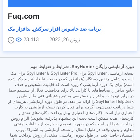
Fuq.com
برنامه ضد جاسوس افزار سرکش
,
بدافزار مک
ژوئن 26, 2023
23,413
دوره آزمایشی رایگان SpyHunter: شرایط و ضوابط مهم
نسخه آزمایشی SpyHunter برای SpyHunter Pro یا SpyHunter برای مک
است و شامل چندین دستگاه (همانطور که در صفحه تبلیغات/خرید ذکر شده
است) برای یک دوره آزمایشی ۷ روزه است که قابلیت تشخیص و حذف
جامع بدافزار، محافظ‌های با کارایی بالا برای محافظت فعال از سیستم شما
در برابر تهدیدات بدافزار و دسترسی به تیم پشتیبانی فنی ما از طریق
SpyHunter HelpDesk را ارائه می‌دهد. در طول دوره آزمایشی، هزینه‌ای از
شما دریافت نمی‌شود، اگرچه برای فعال کردن نسخه آزمایشی به کارت
اعتباری نیاز است. (کارت‌های اعتباری پیش‌پرداخت، کارت‌های نقدی و
کارت‌های هدیه ممکن است تحت این پیشنهاد پذیرفته نشوند.) الزام روش
پرداخت شما این است که در صورت تصمیم به خرید، از حفاظت امنیتی
مداوم و بدون وقفه در طول انتقال از نسخه آزمایشی به اشتراک پولی
اطمینان حاصل کنید. در طول دوره آزمایشی، مبلغی از روش پرداخت شما