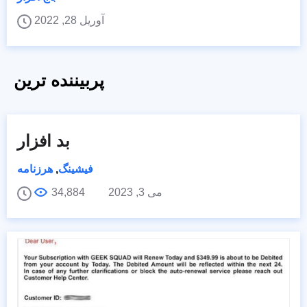
آوریل 28, 2022
پربیننده ترین
بد افزار
فیشینگ
,
هرزنامه
می 3, 2023
34,884