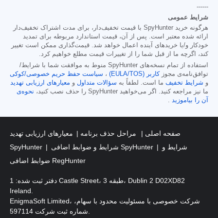
------
شرایط عمومی
هرگونه خرید SpyHunter با قیمت تخفیف‌دار، برای مدت اشتراک تخفیف‌دار
ارائه شده معتبر است. پس از آن، قیمت استاندارد مربوطه برای تمدید
خودکار و/یا خریدهای آینده اعمال خواهد شد. قیمت‌گذاری ممکن است تغییر
کند، اگرچه ما از قبل شما را از تغییرات قیمت مطلع خواهیم کرد.
استفاده از تمام نسخه‌های SpyHunter منوط به موافقت شما با شرایط/
توافق‌نامه‌ی مجوز
کاربر (EULA/TOS)
،
سیاست حفظ حریم خصوصی/کوکی
و
شرایط تخفیف
ما است. لطفاً به
سؤالات متداول
و
معیارهای ارزیابی تهدید
ما نیز مراجعه کنید. اگر می‌خواهید SpyHunter را حذف نصب کنید،
نحوه‌ی
آن را بیاموزید
.
صفحه اصلی
مراحل حذف برنامه
معیارهای ارزیابی تهدید
شرایط و
شرایط و ضوابط اضافی SpyHunter
SpyHunter
ضوابط اضافی RegHunter
دفتر ثبت شده: 1 Castle Street، طبقه 3، Dublin 2 D02XD82
Ireland.
EnigmaSoft Limited، شرکت خصوصی با مسئولیت محدود با سهام،
شماره ثبت شرکت 597114.