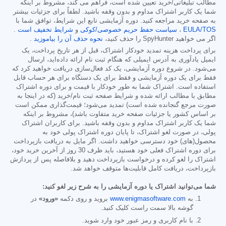
مطالب تبلیغاتی/خرید تعیین شده است، فراهم می کند، مشروط بر اینکه
شما یک کاربر اشتراک مداوم و بدون وقفه باشید. لطفاً برای جزئیات بیشتر
به صفحه خرید مراجعه کنید. دوره آزمایشی تابع این شرایط، توافق شما با
EULA/TOS
،
سیاست حفظ حریم خصوصی/کوکی
و
شرایط تخفیف است
.
اگر می خواهید SpyHunter را حذف کنید،
نحوه حذف آن را بیاموزید
.
برای پرداخت هزینه تمدید خودکار اشتراک، قبل از هر تاریخ پرداخت، یک
ایمیل یادآوری به آدرس ایمیلی که هنگام ثبت نام ارائه داده‌اید، ارسال
می‌شود. در شروع دوره آزمایشی، یک کد فعال‌سازی دریافت خواهید کرد که
فقط برای یک دوره آزمایشی و فقط برای یک دستگاه برای هر حساب قابل
استفاده است. اشتراک شما به طور خودکار با قیمت و برای دوره اشتراک
مطابق با مطالب ارائه شده و شرایط صفحه ثبت نام/خرید (که در اینجا به
صورت مرجع گنجانده شده است) تمدید می‌شود؛ قیمت‌گذاری ممکن است
بر اساس کشور یا جزئیات صفحه خرید متفاوت باشد)، مشروط بر اینکه
شما یک کاربر اشتراک مداوم و بدون وقفه باشید. برای کاربران اشتراک
پولی، در صورت لغو اشتراک، تا پایان دوره اشتراک پولی خود به
محصول(های) خود دسترسی خواهید داشت. اگر مایل به دریافت بازپرداخت
برای دوره اشتراک فعلی خود هستید، باید ظرف 30 روز از آخرین خرید خود،
اشتراک را لغو کرده و درخواست بازپرداخت دهید و بلافاصله پس از پردازش
بازپرداخت، دریافت کامل قابلیت‌ها متوقف خواهد شد.
شما می‌توانید اشتراک یا دوره آزمایشی را به شرح زیر لغو کنید:
به
www.enigmasoftware.com
بروید و روی دکمه
«ورود»
در
گوشه بالا سمت راست کلیک کنید.
با نام کاربری و رمز عبور خود وارد شوید.