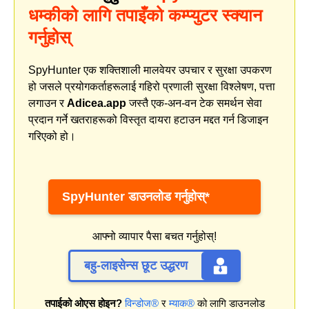
धम्कीको लागि तपाइँको कम्प्युटर स्क्यान
गर्नुहोस्
SpyHunter एक शक्तिशाली मालवेयर उपचार र सुरक्षा उपकरण
हो जसले प्रयोगकर्ताहरूलाई गहिरो प्रणाली सुरक्षा विश्लेषण, पत्ता
लगाउन र
Adicea.app
जस्तै एक-अन-वन टेक समर्थन सेवा
प्रदान गर्ने खतराहरूको विस्तृत दायरा हटाउन मद्दत गर्न डिजाइन
गरिएको हो।
SpyHunter डाउनलोड गर्नुहोस्*
आफ्नो व्यापार पैसा बचत गर्नुहोस्!
बहु-लाइसेन्स छूट उद्धरण
तपाईको ओएस होइन?
विन्डोज®
र
म्याक®
को लागि डाउनलोड