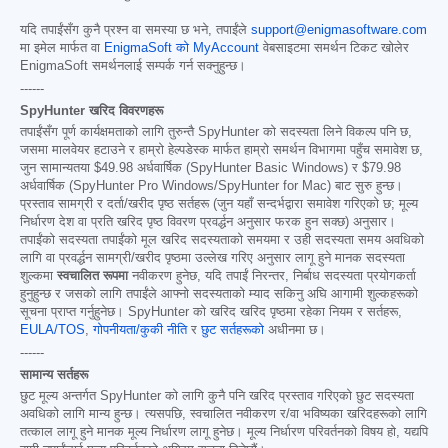
यदि तपाईंसँग कुनै प्रश्न वा समस्या छ भने, तपाईंले
support@enigmasoftware.com
मा इमेल मार्फत वा
EnigmaSoft को MyAccount
वेबसाइटमा समर्थन टिकट खोलेर
EnigmaSoft समर्थनलाई सम्पर्क गर्न सक्नुहुन्छ।
------
SpyHunter खरिद विवरणहरू
तपाईंसँग पूर्ण कार्यक्षमताको लागि तुरुन्तै SpyHunter को सदस्यता लिने विकल्प पनि छ,
जसमा मालवेयर हटाउने र हाम्रो हेल्पडेस्क मार्फत हाम्रो समर्थन विभागमा पहुँच समावेश छ,
जुन सामान्यतया
$49.98
अर्धवार्षिक (SpyHunter Basic Windows) र
$79.98
अर्धवार्षिक (SpyHunter Pro Windows/SpyHunter for Mac) बाट सुरु हुन्छ।
प्रस्ताव सामग्री र दर्ता/खरीद पृष्ठ सर्तहरू (जुन यहाँ सन्दर्भद्वारा समावेश गरिएको छ; मूल्य
निर्धारण देश वा प्रति खरिद पृष्ठ विवरण प्रवर्द्धन अनुसार फरक हुन सक्छ) अनुसार।
तपाईंको सदस्यता तपाईंको मूल खरिद सदस्यताको समयमा र उही सदस्यता समय अवधिको
लागि वा प्रवर्द्धन सामग्री/खरीद पृष्ठमा उल्लेख गरिए अनुसार लागू हुने मानक सदस्यता
शुल्कमा
स्वचालित रूपमा
नवीकरण हुनेछ, यदि तपाईं निरन्तर, निर्बाध सदस्यता प्रयोगकर्ता
हुनुहुन्छ र जसको लागि तपाईंले आफ्नो सदस्यताको म्याद सकिनु अघि आगामी शुल्कहरूको
सूचना प्राप्त गर्नुहुनेछ। SpyHunter को खरिद खरिद पृष्ठमा रहेका नियम र सर्तहरू,
EULA/TOS
,
गोपनीयता/कुकी नीति
र
छुट सर्तहरूको
अधीनमा छ।
------
सामान्य सर्तहरू
छुट मूल्य अन्तर्गत SpyHunter को लागि कुनै पनि खरिद प्रस्ताव गरिएको छुट सदस्यता
अवधिको लागि मान्य हुन्छ। त्यसपछि, स्वचालित नवीकरण र/वा भविष्यका खरिदहरूको लागि
तत्काल लागू हुने मानक मूल्य निर्धारण लागू हुनेछ। मूल्य निर्धारण परिवर्तनको विषय हो, यद्यपि