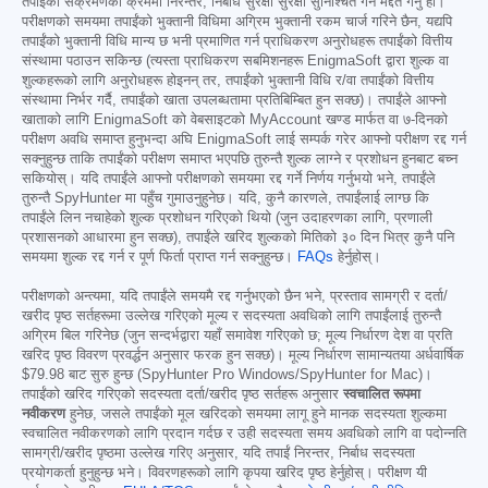
तपाईंको संक्रमणको क्रममा निरन्तर, निर्बाध सुरक्षा सुरक्षा सुनिश्चित गर्न मद्दत गर्नु हो।
परीक्षणको समयमा तपाईंको भुक्तानी विधिमा अग्रिम भुक्तानी रकम चार्ज गरिने छैन, यद्यपि
तपाईंको भुक्तानी विधि मान्य छ भनी प्रमाणित गर्न प्राधिकरण अनुरोधहरू तपाईंको वित्तीय
संस्थामा पठाउन सकिन्छ (त्यस्ता प्राधिकरण सबमिशनहरू EnigmaSoft द्वारा शुल्क वा
शुल्कहरूको लागि अनुरोधहरू होइनन् तर, तपाईंको भुक्तानी विधि र/वा तपाईंको वित्तीय
संस्थामा निर्भर गर्दै, तपाईंको खाता उपलब्धतामा प्रतिबिम्बित हुन सक्छ)। तपाईंले आफ्नो
खाताको लागि EnigmaSoft को वेबसाइटको MyAccount खण्ड मार्फत वा ७-दिनको
परीक्षण अवधि समाप्त हुनुभन्दा अघि EnigmaSoft लाई सम्पर्क गरेर आफ्नो परीक्षण रद्द गर्न
सक्नुहुन्छ ताकि तपाईंको परीक्षण समाप्त भएपछि तुरुन्तै शुल्क लाग्ने र प्रशोधन हुनबाट बच्न
सकियोस्। यदि तपाईंले आफ्नो परीक्षणको समयमा रद्द गर्ने निर्णय गर्नुभयो भने, तपाईंले
तुरुन्तै SpyHunter मा पहुँच गुमाउनुहुनेछ। यदि, कुनै कारणले, तपाईंलाई लाग्छ कि
तपाईंले लिन नचाहेको शुल्क प्रशोधन गरिएको थियो (जुन उदाहरणका लागि, प्रणाली
प्रशासनको आधारमा हुन सक्छ), तपाईंले खरिद शुल्कको मितिको ३० दिन भित्र कुनै पनि
समयमा शुल्क रद्द गर्न र पूर्ण फिर्ता प्राप्त गर्न सक्नुहुन्छ।
FAQs
हेर्नुहोस्।
परीक्षणको अन्त्यमा, यदि तपाईंले समयमै रद्द गर्नुभएको छैन भने, प्रस्ताव सामग्री र दर्ता/
खरीद पृष्ठ सर्तहरूमा उल्लेख गरिएको मूल्य र सदस्यता अवधिको लागि तपाईंलाई तुरुन्तै
अग्रिम बिल गरिनेछ (जुन सन्दर्भद्वारा यहाँ समावेश गरिएको छ; मूल्य निर्धारण देश वा प्रति
खरिद पृष्ठ विवरण प्रवर्द्धन अनुसार फरक हुन सक्छ)। मूल्य निर्धारण सामान्यतया अर्धवार्षिक
$79.98
बाट सुरु हुन्छ (SpyHunter Pro Windows/SpyHunter for Mac)।
तपाईंको खरिद गरिएको सदस्यता दर्ता/खरीद पृष्ठ सर्तहरू अनुसार
स्वचालित रूपमा
नवीकरण
हुनेछ, जसले तपाईंको मूल खरिदको समयमा लागू हुने मानक सदस्यता शुल्कमा
स्वचालित नवीकरणको लागि प्रदान गर्दछ र उही सदस्यता समय अवधिको लागि वा पदोन्नति
सामग्री/खरीद पृष्ठमा उल्लेख गरिए अनुसार, यदि तपाईं निरन्तर, निर्बाध सदस्यता
प्रयोगकर्ता हुनुहुन्छ भने। विवरणहरूको लागि कृपया खरिद पृष्ठ हेर्नुहोस्। परीक्षण यी