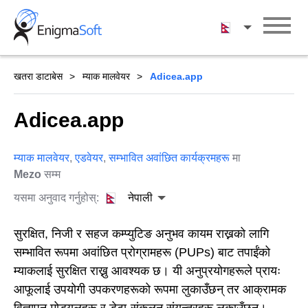
Skip
to
नेपाली
content
खतरा डाटाबेस
म्याक मालवेयर
Adicea.app
Adicea.app
म्याक मालवेयर
,
एडवेयर
,
सम्भावित अवांछित कार्यक्रमहरू
मा
Mezo
सम्म
यसमा अनुवाद गर्नुहोस्:
नेपाली
सुरक्षित, निजी र सहज कम्प्युटिङ अनुभव कायम राख्नको लागि
सम्भावित रूपमा अवांछित प्रोग्रामहरू (PUPs) बाट तपाईंको
म्याकलाई सुरक्षित राख्नु आवश्यक छ। यी अनुप्रयोगहरूले प्रायः
आफूलाई उपयोगी उपकरणहरूको रूपमा लुकाउँछन् तर आक्रामक
विज्ञापन मोड्युलहरू र डेटा-संकलन संयन्त्रहरू लुकाउँछन्।