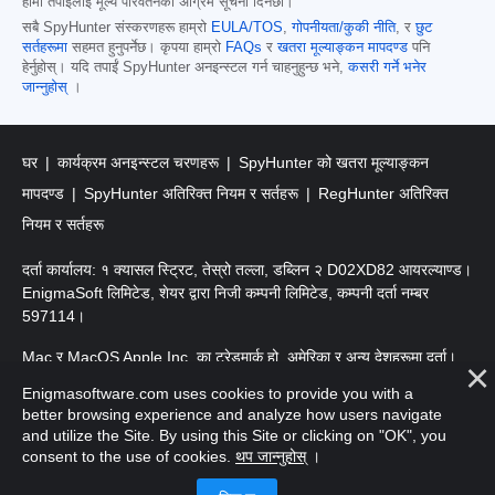
हामी तपाईंलाई मूल्य परिवर्तनको अग्रिम सूचना दिनेछौं।
सबै SpyHunter संस्करणहरू हाम्रो
EULA/TOS
,
गोपनीयता/कुकी नीति
, र
छुट
सर्तहरूमा
सहमत हुनुपर्नेछ। कृपया हाम्रो
FAQs
र
खतरा मूल्याङ्कन मापदण्ड
पनि
हेर्नुहोस्। यदि तपाईं SpyHunter अनइन्स्टल गर्न चाहनुहुन्छ भने,
कसरी गर्ने भनेर
जान्नुहोस्
।
घर
कार्यक्रम अनइन्स्टल चरणहरू
SpyHunter को खतरा मूल्याङ्कन
मापदण्ड
SpyHunter अतिरिक्त नियम र सर्तहरू
RegHunter अतिरिक्त
नियम र सर्तहरू
दर्ता कार्यालय: १ क्यासल स्ट्रिट, तेस्रो तल्ला, डब्लिन २ D02XD82 आयरल्याण्ड।
EnigmaSoft लिमिटेड, शेयर द्वारा निजी कम्पनी लिमिटेड, कम्पनी दर्ता नम्बर
597114।
Mac र MacOS Apple Inc. का ट्रेडमार्क हो, अमेरिका र अन्य देशहरूमा दर्ता।
Enigmasoftware.com uses cookies to provide you with a
प्रतिलिपि अधिकार 2016-
2025
। EnigmaSoft Ltd. सर्वाधिकार सुरक्षित।
better browsing experience and analyze how users navigate
and utilize the Site. By using this Site or clicking on "OK", you
consent to the use of cookies.
थप जान्नुहोस्
।