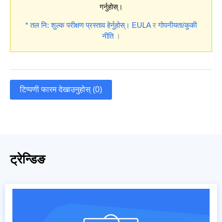
गर्नुहोस्।
* तल नि: शुल्क परीक्षण प्रस्ताव हेर्नुहोस्।
EULA
र
गोपनीयता/कुकी
नीति
।
टिप्पणी फारम देखाउनुहोस् (0)
ट्रेन्डिङ