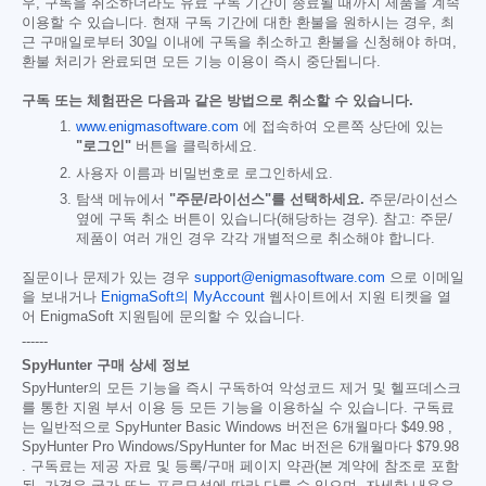
우, 구독을 취소하더라도 유료 구독 기간이 종료될 때까지 제품을 계속
이용할 수 있습니다. 현재 구독 기간에 대한 환불을 원하시는 경우, 최
근 구매일로부터 30일 이내에 구독을 취소하고 환불을 신청해야 하며,
환불 처리가 완료되면 모든 기능 이용이 즉시 중단됩니다.
구독 또는 체험판은 다음과 같은 방법으로 취소할 수 있습니다.
www.enigmasoftware.com
에 접속하여 오른쪽 상단에 있는
"로그인"
버튼을 클릭하세요.
사용자 이름과 비밀번호로 로그인하세요.
탐색 메뉴에서
"주문/라이선스"를 선택하세요.
주문/라이선스
옆에 구독 취소 버튼이 있습니다(해당하는 경우). 참고: 주문/
제품이 여러 개인 경우 각각 개별적으로 취소해야 합니다.
질문이나 문제가 있는 경우
support@enigmasoftware.com
으로 이메일
을 보내거나
EnigmaSoft의 MyAccount
웹사이트에서 지원 티켓을 열
어 EnigmaSoft 지원팀에 문의할 수 있습니다.
------
SpyHunter 구매 상세 정보
SpyHunter의 모든 기능을 즉시 구독하여 악성코드 제거 및 헬프데스크
를 통한 지원 부서 이용 등 모든 기능을 이용하실 수 있습니다. 구독료
는 일반적으로 SpyHunter Basic Windows 버전은 6개월마다
$49.98
,
SpyHunter Pro Windows/SpyHunter for Mac 버전은 6개월마다
$79.98
. 구독료는 제공 자료 및 등록/구매 페이지 약관(본 계약에 참조로 포함
됨, 가격은 국가 또는 프로모션에 따라 다를 수 있으며, 자세한 내용은