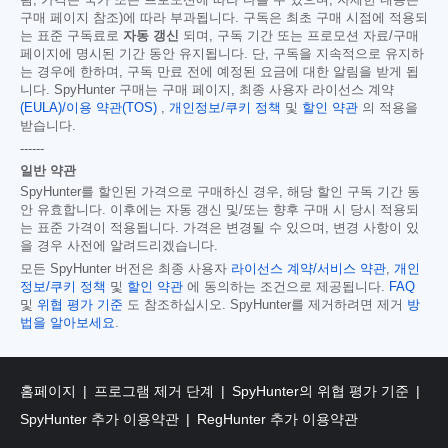
구매 페이지 참조)에 따라 부과됩니다. 구독은 최초 구매 시점에 적용되
는 표준 구독료로
자동 갱신
되며, 구독 기간 또는 프로모션 자료/구매
페이지에 명시된 기간 동안 유지됩니다. 단, 구독을 지속적으로 유지하
는 경우에 한하며, 구독 만료 전에 예정된 요금에 대한 알림을 받게 됩
니다. SpyHunter 구매는 구매 페이지, 최종 사용자 라이선스 계약
(EULA)/이용 약관(TOS)
,
개인정보/쿠키 정책
및
할인 약관
의 적용을
받습니다.
------
일반 약관
SpyHunter를 할인된 가격으로 구매하신 경우, 해당 할인 구독 기간 동
안 유효합니다. 이후에는 자동 갱신 및/또는 향후 구매 시 당시 적용되
는 표준 가격이 적용됩니다. 가격은 변경될 수 있으며, 변경 사항이 있
을 경우 사전에 알려드리겠습니다.
모든 SpyHunter 버전은 최종 사용자
라이선스 계약/서비스 약관
,
개인
정보/쿠키 정책
및
할인 약관
에 동의하는 조건으로 제공됩니다.
FAQ
및
위협 평가 기준
도 참조하십시오. SpyHunter를 제거하려면 제거
방
법을 알아보세요
.
홈페이지
프로그램 제거 단계
SpyHunter의 위협 평가 기준
SpyHunter 추가 이용약관
RegHunter 추가 이용약관