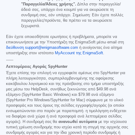
"Παραγγελία/Άδειες χρήσης".
Δίπλα στην παραγγελία/
άδειά σας, υπάρχει ένα κουμπί για να ακυρώσετε τη
συνδρομή σας, εάν υπάρχει. Σημείωση: Εάν έχετε πολλές
παραγγελίες/προϊόντα, θα πρέπει να τα ακυρώσετε
ξεχωριστά.
Εάν έχετε οποιεσδήποτε ερωτήσεις ή προβλήματα, μπορείτε να
επικοινωνήσετε με την Υποστήριξη της EnigmaSoft μέσω email στη
διεύθυνση support@enigmasoftware.com
ή ανοίγοντας ένα αίτημα
υποστήριξης στον ιστότοπο
MyAccount της EnigmaSoft
.
------
Λεπτομέρειες Αγοράς SpyHunter
Έχετε επίσης την επιλογή να εγγραφείτε αμέσως στο SpyHunter για
πλήρη λειτουργικότητα, συμπεριλαμβανομένης της αφαίρεσης
κακόβουλου λογισμικού και της πρόσβασης στο τμήμα υποστήριξής
μας μέσω του HelpDesk, συνήθως ξεκινώντας από
$49.98
ανά
εξάμηνο (SpyHunter Basic Windows) και
$79.98
ανά εξάμηνο
(SpyHunter Pro Windows/SpyHunter for Mac) σύμφωνα με το υλικό
προσφοράς και τους όρους της σελίδας εγγραφής/αγοράς (οι οποίοι
ενσωματώνονται στο παρόν με παραπομπή· η τιμολόγηση ενδέχεται
να διαφέρει ανά χώρα ή ανά προσφορά ανά λεπτομέρεια σελίδας
αγοράς). Η συνδρομή σας θα
ανανεωθεί αυτόματα
με την ισχύουσα
τυπική χρέωση συνδρομής που ισχύει κατά τη στιγμή της αρχικής σας
συνδρομής αγοράς και για την ίδια χρονική περίοδο συνδρομής ή