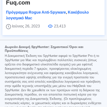
Fuq.com
Πρόγραμμα Rogue Anti-Spyware
,
Κακόβουλο
λογισμικό Mac
Ιούνιος 26, 2023
23,413
Δωρεάν Δοκιμή SpyHunter: Σημαντικοί Όροι και
Προϋποθέσεις
Η Δοκιμαστική Έκδοση του SpyHunter αφορά το SpyHunter Pro ή το
SpyHunter για Mac και περιλαμβάνει πολλαπλές συσκευές (όπως
ορίζεται στο διαφημιστικό υλικό/σελίδα αγοράς) για μια εφάπαξ
δοκιμαστική περίοδο 7 ημερών, προσφέροντας ολοκληρωμένη
λειτουργικότητα ανίχνευσης και αφαίρεσης κακόβουλου λογισμικού,
προστατευτικά υψηλής απόδοσης για την ενεργή προστασία του
συστήματός σας από απειλές κακόβουλου λογισμικού και πρόσβαση
στην ομάδα τεχνικής υποστήριξής μας μέσω του HelpDesk του
SpyHunter. Δεν θα χρεωθείτε εκ των προτέρων κατά τη διάρκεια της
Δοκιμαστικής περιόδου, αν και απαιτείται πιστωτική κάρτα για την
ενεργοποίηση της Δοκιμαστικής Έκδοσης. (Οι προπληρωμένες
πιστωτικές κάρτες, οι χρεωστικές κάρτες και οι δωροκάρτες ενδέχεται