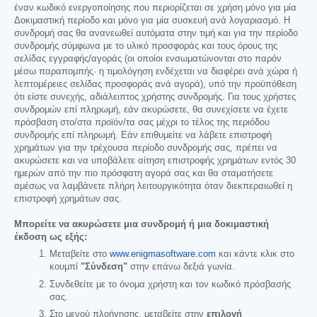
έναν κωδικό ενεργοποίησης που περιορίζεται σε χρήση μόνο για μία
Δοκιμαστική περίοδο και μόνο για μία συσκευή ανά λογαριασμό. Η
συνδρομή σας θα ανανεωθεί αυτόματα στην τιμή και για την περίοδο
συνδρομής σύμφωνα με το υλικό προσφοράς και τους όρους της
σελίδας εγγραφής/αγοράς (οι οποίοι ενσωματώνονται στο παρόν
μέσω παραπομπής· η τιμολόγηση ενδέχεται να διαφέρει ανά χώρα ή
λεπτομέρειες σελίδας προσφοράς ανά αγορά), υπό την προϋπόθεση
ότι είστε συνεχής, αδιάλειπτος χρήστης συνδρομής. Για τους χρήστες
συνδρομών επί πληρωμή, εάν ακυρώσετε, θα συνεχίσετε να έχετε
πρόσβαση στο/στα προϊόν/τα σας μέχρι το τέλος της περιόδου
συνδρομής επί πληρωμή. Εάν επιθυμείτε να λάβετε επιστροφή
χρημάτων για την τρέχουσα περίοδο συνδρομής σας, πρέπει να
ακυρώσετε και να υποβάλετε αίτηση επιστροφής χρημάτων εντός 30
ημερών από την πιο πρόσφατη αγορά σας και θα σταματήσετε
αμέσως να λαμβάνετε πλήρη λειτουργικότητα όταν διεκπεραιωθεί η
επιστροφή χρημάτων σας.
Μπορείτε να ακυρώσετε μια συνδρομή ή μια δοκιμαστική
έκδοση ως εξής:
Μεταβείτε στο
www.enigmasoftware.com
και κάντε κλικ στο
κουμπί
"Σύνδεση"
στην επάνω δεξιά γωνία.
Συνδεθείτε με το όνομα χρήστη και τον κωδικό πρόσβασής
σας.
Στο μενού πλοήγησης, μεταβείτε στην
επιλογή