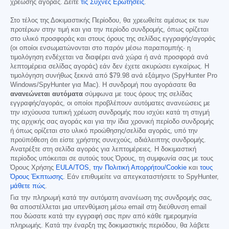
χρέωσης αγοράς. Δείτε
τις Συχνές Ερωτήσεις
.
Στο τέλος της Δοκιμαστικής Περίοδου, θα χρεωθείτε αμέσως εκ των
προτέρων στην τιμή και για την περίοδο συνδρομής, όπως ορίζεται
στο υλικό προσφοράς και στους όρους της σελίδας εγγραφής/αγοράς
(οι οποίοι ενσωματώνονται στο παρόν μέσω παραπομπής· η
τιμολόγηση ενδέχεται να διαφέρει ανά χώρα ή ανά προσφορά ανά
λεπτομέρεια σελίδας αγοράς) εάν δεν έχετε ακυρώσει εγκαίρως. Η
τιμολόγηση συνήθως ξεκινά από
$79.98
ανά εξάμηνο (SpyHunter Pro
Windows/SpyHunter για Mac). Η συνδρομή που αγοράσατε θα
ανανεώνεται αυτόματα
σύμφωνα με τους όρους της σελίδας
εγγραφής/αγοράς, οι οποίοι προβλέπουν αυτόματες ανανεώσεις με
την ισχύουσα τυπική χρέωση συνδρομής που ισχύει κατά τη στιγμή
της αρχικής σας αγοράς και για την ίδια χρονική περίοδο συνδρομής
ή όπως ορίζεται στο υλικό προώθησης/σελίδα αγοράς, υπό την
προϋπόθεση ότι είστε χρήστης συνεχούς, αδιάλειπτης συνδρομής.
Ανατρέξτε στη σελίδα αγοράς για λεπτομέρειες. Η δοκιμαστική
περίοδος υπόκειται σε αυτούς τους Όρους, τη συμφωνία σας με τους
Όρους Χρήσης
EULA/TOS
,
την Πολιτική Απορρήτου/Cookie
και
τους
Όρους Έκπτωσης
. Εάν επιθυμείτε να απεγκαταστήσετε το SpyHunter,
μάθετε πώς
.
Για την πληρωμή κατά την αυτόματη ανανέωση της συνδρομής σας,
θα αποστέλλεται μια υπενθύμιση μέσω email στη διεύθυνση email
που δώσατε κατά την εγγραφή σας πριν από κάθε ημερομηνία
πληρωμής. Κατά την έναρξη της δοκιμαστικής περιόδου, θα λάβετε