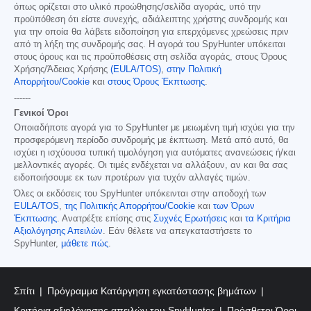
όπως ορίζεται στο υλικό προώθησης/σελίδα αγοράς, υπό την
προϋπόθεση ότι είστε συνεχής, αδιάλειπτης χρήστης συνδρομής και
για την οποία θα λάβετε ειδοποίηση για επερχόμενες χρεώσεις πριν
από τη λήξη της συνδρομής σας. Η αγορά του SpyHunter υπόκειται
στους όρους και τις προϋποθέσεις στη σελίδα αγοράς, στους Όρους
Χρήσης/Άδειας Χρήσης
(EULA/TOS)
,
στην Πολιτική
Απορρήτου/Cookie
και
στους Όρους Έκπτωσης
.
------
Γενικοί Όροι
Οποιαδήποτε αγορά για το SpyHunter με μειωμένη τιμή ισχύει για την
προσφερόμενη περίοδο συνδρομής με έκπτωση. Μετά από αυτό, θα
ισχύει η ισχύουσα τυπική τιμολόγηση για αυτόματες ανανεώσεις ή/και
μελλοντικές αγορές. Οι τιμές ενδέχεται να αλλάξουν, αν και θα σας
ειδοποιήσουμε εκ των προτέρων για τυχόν αλλαγές τιμών.
Όλες οι εκδόσεις του SpyHunter υπόκεινται στην αποδοχή των
EULA/TOS
,
της Πολιτικής Απορρήτου/Cookie
και
των Όρων
Έκπτωσης
. Ανατρέξτε επίσης στις
Συχνές Ερωτήσεις
και
τα Κριτήρια
Αξιολόγησης Απειλών
. Εάν θέλετε να απεγκαταστήσετε το
SpyHunter,
μάθετε πώς
.
Σπίτι
Πρόγραμμα Κατάργηση εγκατάστασης βημάτων
Κριτήρια αξιολόγησης απειλών του SpyHunter
Πρόσθετοι Όροι