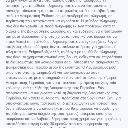
να μην γίνονται δεκτές στο πλαίσιο αυτής της προσφοράς.) Η
απαίτηση για τη μέθοδο πληρωμής σας είναι να διασφαλιστεί η
συνεχής, αδιάλειπτη προστασία ασφαλείας κατά τη μετάβασή σας
από μια Δοκιμαστική Έκδοση σε μια συνδρομή επί πληρωμή, σε
περίπτωση που αποφασίσετε να αγοράσετε. Η μέθοδος πληρωμής
σας δεν θα χρεωθεί με ποσό πληρωμής εκ των προτέρων κατά τη
διάρκεια της Δοκιμαστικής Έκδοσης, αν και ενδέχεται να αποσταλούν
αιτήματα εξουσιοδότησης στο χρηματοπιστωτικό σας ίδρυμα για να
επαληθευτεί ότι η μέθοδος πληρωμής σας είναι έγκυρη (οι εν λόγω
υποβολές εξουσιοδότησης δεν αποτελούν αιτήματα για χρεώσεις ή
τέλη από την EnigmaSoft, αλλά, ανάλογα με τη μέθοδο πληρωμής
σας ή/και το χρηματοπιστωτικό σας ίδρυμα, ενδέχεται να επηρεάσουν
τη διαθεσιμότητα του λογαριασμού σας). Μπορείτε να ακυρώσετε τη
Δοκιμαστική σας Περίοδο μέσω της ενότητας "Ο Λογαριασμός μου"
στον ιστότοπο της EnigmaSoft για τον λογαριασμό σας ή
επικοινωνώντας με την EnigmaSoft πριν από το τέλος της 7ήμερης
Δοκιμαστικής Περιόδου, για να αποφύγετε την άμεση επεξεργασία
χρέωσης μετά τη λήξη της Δοκιμαστικής σας Περίοδου. Εάν
αποφασίσετε να ακυρώσετε κατά τη διάρκεια της Δοκιμαστικής σας
Περίοδου, θα χάσετε αμέσως την πρόσβαση στο SpyHunter. Εάν, για
οποιονδήποτε λόγο, πιστεύετε ότι διεκπεραιώθηκε μια χρέωση που
δεν επιθυμούσατε να κάνετε (κάτι που θα μπορούσε να συμβεί, για
παράδειγμα, λόγω διαχείρισης συστήματος), μπορείτε επίσης να
ακυρώσετε και να λάβετε πλήρη επιστροφή χρημάτων για τη χρέωση
οποιαδήποτε στιγμή εντός 30 ημερών από την ημερομηνία της