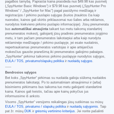
pagalbos tarnybą. Paprastai kaina prasideda nuo
$49.98
kas pusmetį
(„SpyHunter Basic Windows“) ir
$79.98
kas pusmetį („SpyHunter Pro
Windows“ / „SpyHunter for Mac“) pagal pasiūlymo medžiagą ir
registracijos / pirkimo puslapio sąlygas (kurios įtrauktos čia kaip
nuorodos; kainos gali skirtis priklausomai nuo šalies arba reklamos,
nurodytos kiekvieno pirkimo puslapio informacijoje). Jūsų prenumerata
bus
automatiškai atnaujinta
taikant tuo metu taikomą standartinį
prenumeratos mokestį, galiojantį jūsų pradinės prenumeratos įsigijimo
metu, ir tam pačiam prenumeratos laikotarpiui arba kaip nurodyta
reklaminėje medžiagoje / pirkimo puslapyje, jei esate nuolatinis,
nepertraukiamas prenumeratos vartotojas ir apie artėjančius
mokesčius gausite pranešimą iki prenumeratos galiojimo pabaigos.
„SpyHunter“ pirkimui taikomos pirkimo puslapyje nurodytos sąlygos,
EULA / TOS
,
privatumo/slapukų politika
ir
nuolaidų sąlygos
.
------
Bendrosios sąlygos
Bet koks „SpyHunter“ pirkimas su nuolaida galioja siūlomą nuolaidos
prenumeratos laikotarpį. Po to automatiniam atnaujinimui ir (arba)
būsimiems pirkimams bus taikoma tuo metu galiojanti standartinė
kaina. Kainos gali keistis, tačiau apie kainų pokyčius jus
informuosime iš anksto.
Visoms „SpyHunter“ versijoms reikalingas jūsų sutikimas su mūsų
EULA / TOS
,
privatumo / slapukų politika
ir
nuolaidų sąlygomis
. Taip
pat žr. mūsų
DUK
ir
grėsmių vertinimo kriterijus
. Jei norite pašalinti