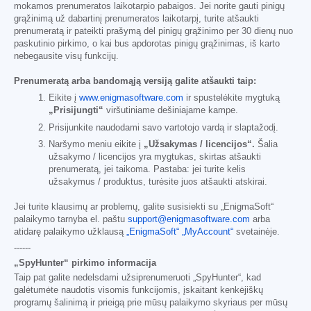
mokamos prenumeratos laikotarpio pabaigos. Jei norite gauti pinigų
grąžinimą už dabartinį prenumeratos laikotarpį, turite atšaukti
prenumeratą ir pateikti prašymą dėl pinigų grąžinimo per 30 dienų nuo
paskutinio pirkimo, o kai bus apdorotas pinigų grąžinimas, iš karto
nebegausite visų funkcijų.
Prenumeratą arba bandomąją versiją galite atšaukti taip:
Eikite į
www.enigmasoftware.com
ir spustelėkite mygtuką
„Prisijungti“
viršutiniame dešiniajame kampe.
Prisijunkite naudodami savo vartotojo vardą ir slaptažodį.
Naršymo meniu eikite į
„Užsakymas / licencijos“.
Šalia
užsakymo / licencijos yra mygtukas, skirtas atšaukti
prenumeratą, jei taikoma. Pastaba: jei turite kelis
užsakymus / produktus, turėsite juos atšaukti atskirai.
Jei turite klausimų ar problemų, galite susisiekti su „EnigmaSoft“
palaikymo tarnyba el. paštu
support@enigmasoftware.com
arba
atidarę palaikymo užklausą
„EnigmaSoft“ „MyAccount“
svetainėje.
------
„SpyHunter“ pirkimo informacija
Taip pat galite nedelsdami užsiprenumeruoti „SpyHunter“, kad
galėtumėte naudotis visomis funkcijomis, įskaitant kenkėjiškų
programų šalinimą ir prieigą prie mūsų palaikymo skyriaus per mūsų