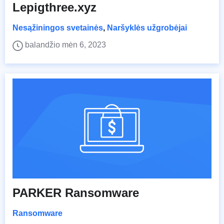
Lepigthree.xyz
Nesąžiningos svetainės
,
Naršyklės užgrobėjai
balandžio mėn 6, 2023
PARKER Ransomware
Ransomware