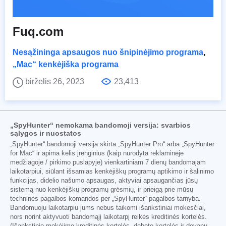
Fuq.com
Nesąžininga apsaugos nuo šnipinėjimo programa
,
„Mac“ kenkėjiška programa
birželis 26, 2023
23,413
„SpyHunter“ nemokama bandomoji versija: svarbios
sąlygos ir nuostatos
„SpyHunter“ bandomoji versija skirta „SpyHunter Pro“ arba „SpyHunter
for Mac“ ir apima kelis įrenginius (kaip nurodyta reklaminėje
medžiagoje / pirkimo puslapyje) vienkartiniam 7 dienų bandomajam
laikotarpiui, siūlant išsamias kenkėjiškų programų aptikimo ir šalinimo
funkcijas, didelio našumo apsaugas, aktyviai apsaugančias jūsų
sistemą nuo kenkėjiškų programų grėsmių, ir prieigą prie mūsų
techninės pagalbos komandos per „SpyHunter“ pagalbos tarnybą.
Bandomuoju laikotarpiu jums nebus taikomi išankstiniai mokesčiai,
nors norint aktyvuoti bandomąjį laikotarpį reikės kreditinės kortelės.