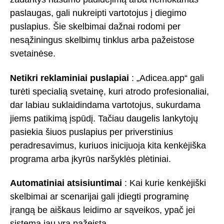
paslaugas, gali nukreipti vartotojus į diegimo
puslapius. Šie skelbimai dažnai rodomi per
nesąžiningus skelbimų tinklus arba pažeistose
svetainėse.
Netikri reklaminiai puslapiai
: „Adicea.app“ gali
turėti specialią svetainę, kuri atrodo profesionaliai,
dar labiau suklaidindama vartotojus, sukurdama
jiems patikimą įspūdį. Tačiau daugelis lankytojų
pasiekia šiuos puslapius per priverstinius
peradresavimus, kuriuos inicijuoja kita kenkėjiška
programa arba įkyrūs naršyklės plėtiniai.
Automatiniai atsisiuntimai
: Kai kurie kenkėjiški
skelbimai ar scenarijai gali įdiegti programinę
įrangą be aiškaus leidimo ar sąveikos, ypač jei
sistema jau yra pažeista.