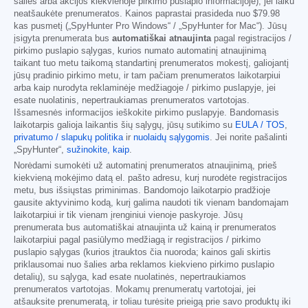
šalies arba akcijos kiekvienoje pirkimo puslapio informacijoje), jei laiku
neatšaukėte prenumeratos. Kainos paprastai prasideda nuo
$79.98
kas pusmetį („SpyHunter Pro Windows“ / „SpyHunter for Mac“). Jūsų
įsigyta prenumerata bus
automatiškai atnaujinta
pagal registracijos /
pirkimo puslapio sąlygas, kurios numato automatinį atnaujinimą
taikant tuo metu taikomą standartinį prenumeratos mokestį, galiojantį
jūsų pradinio pirkimo metu, ir tam pačiam prenumeratos laikotarpiui
arba kaip nurodyta reklaminėje medžiagoje / pirkimo puslapyje, jei
esate nuolatinis, nepertraukiamas prenumeratos vartotojas.
Išsamesnės informacijos ieškokite pirkimo puslapyje. Bandomasis
laikotarpis galioja laikantis šių sąlygų, jūsų sutikimo su
EULA / TOS
,
privatumo / slapukų politika
ir
nuolaidų sąlygomis
. Jei norite pašalinti
„SpyHunter“,
sužinokite, kaip
.
Norėdami sumokėti už automatinį prenumeratos atnaujinimą, prieš
kiekvieną mokėjimo datą el. pašto adresu, kurį nurodėte registracijos
metu, bus išsiųstas priminimas. Bandomojo laikotarpio pradžioje
gausite aktyvinimo kodą, kurį galima naudoti tik vienam bandomajam
laikotarpiui ir tik vienam įrenginiui vienoje paskyroje. Jūsų
prenumerata bus automatiškai atnaujinta už kainą ir prenumeratos
laikotarpiui pagal pasiūlymo medžiagą ir registracijos / pirkimo
puslapio sąlygas (kurios įtrauktos čia nuoroda; kainos gali skirtis
priklausomai nuo šalies arba reklamos kiekvieno pirkimo puslapio
detalių), su sąlyga, kad esate nuolatinės, nepertraukiamos
prenumeratos vartotojas. Mokamų prenumeratų vartotojai, jei
atšauksite prenumeratą, ir toliau turėsite prieigą prie savo produktų iki