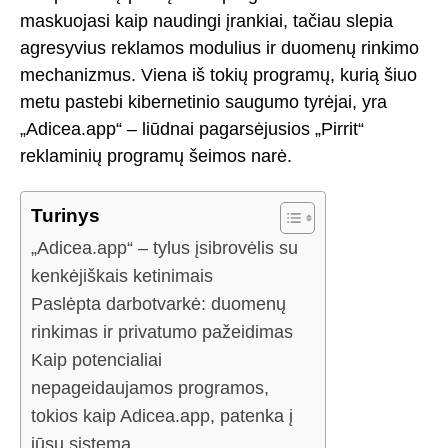
maskuojasi kaip naudingi įrankiai, tačiau slepia
agresyvius reklamos modulius ir duomenų rinkimo
mechanizmus. Viena iš tokių programų, kurią šiuo
metu pastebi kibernetinio saugumo tyrėjai, yra
„Adicea.app“ – liūdnai pagarsėjusios „Pirrit“
reklaminių programų šeimos narė.
Turinys
„Adicea.app“ – tylus įsibrovėlis su
kenkėjiškais ketinimais
Paslėpta darbotvarkė: duomenų
rinkimas ir privatumo pažeidimas
Kaip potencialiai
nepageidaujamos programos,
tokios kaip Adicea.app, patenka į
jūsų sistemą