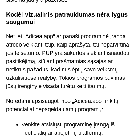
Kodėl vizualinis patrauklumas nėra lygus
saugumui
Net jei „Adicea.app“ ar panaši programinė įranga
atrodo veikianti taip, kaip aprašyta, tai nepatvirtina
jos teisėtumo. PUP yra sukurtos siekiant išnaudoti
pasitikėjimą, siūlant prašmatnias sąsajas ar
netikrus pažadus, kad nuslėptų savo veiksmų
užkulisiuose realybę. Tokios programos buvimas
jūsų įrenginyje visada turėtų kelti įtarimų.
Norėdami apsisaugoti nuo „Adicea.app“ ir kitų
potencialiai nepageidaujamų programų:
Venkite atsisiųsti programinę įrangą iš
neoficialių ar abejotinų platformų.