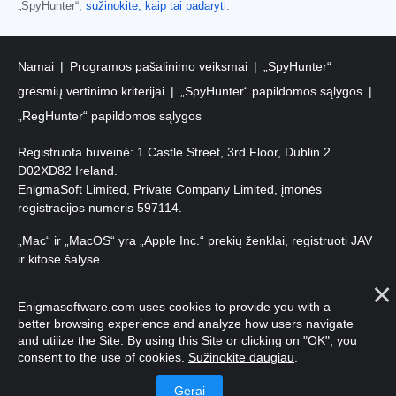
„SpyHunter“,
sužinokite, kaip tai padaryti
.
Namai
Programos pašalinimo veiksmai
„SpyHunter“
grėsmių vertinimo kriterijai
„SpyHunter“ papildomos sąlygos
„RegHunter“ papildomos sąlygos
Registruota buveinė: 1 Castle Street, 3rd Floor, Dublin 2
D02XD82 Ireland.
EnigmaSoft Limited, Private Company Limited, įmonės
registracijos numeris 597114.
„Mac“ ir „MacOS“ yra „Apple Inc.“ prekių ženklai, registruoti JAV
ir kitose šalyse.
Autorių teisės 2016-
2025
. EnigmaSoft Ltd. Visos teisės
Enigmasoftware.com uses cookies to provide you with a
saugomos.
better browsing experience and analyze how users navigate
and utilize the Site. By using this Site or clicking on "OK", you
consent to the use of cookies.
Sužinokite daugiau
.