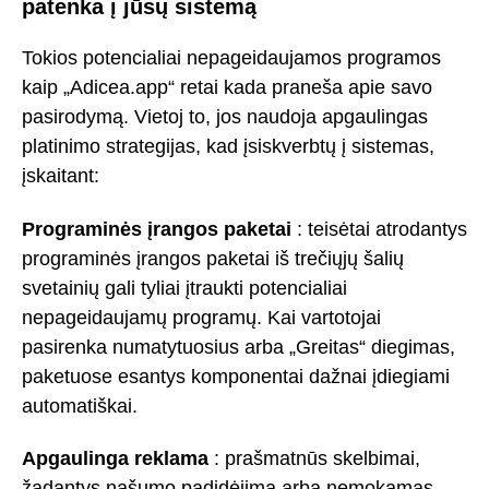
patenka į jūsų sistemą
Tokios potencialiai nepageidaujamos programos
kaip „Adicea.app“ retai kada praneša apie savo
pasirodymą. Vietoj to, jos naudoja apgaulingas
platinimo strategijas, kad įsiskverbtų į sistemas,
įskaitant:
Programinės įrangos paketai
: teisėtai atrodantys
programinės įrangos paketai iš trečiųjų šalių
svetainių gali tyliai įtraukti potencialiai
nepageidaujamų programų. Kai vartotojai
pasirenka numatytuosius arba „Greitas“ diegimas,
paketuose esantys komponentai dažnai įdiegiami
automatiškai.
Apgaulinga reklama
: prašmatnūs skelbimai,
žadantys našumo padidėjimą arba nemokamas