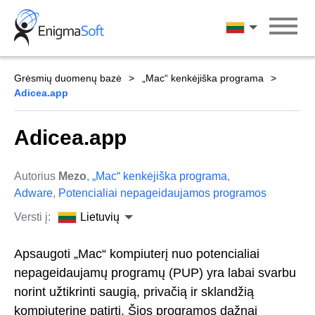
Skip
to
Lietuvių
content
Grėsmių duomenų bazė
„Mac“ kenkėjiška programa
Adicea.app
Adicea.app
Autorius
Mezo
,
„Mac“ kenkėjiška programa
,
Adware
,
Potencialiai nepageidaujamos programos
Versti į:
Lietuvių
Apsaugoti „Mac“ kompiuterį nuo potencialiai
nepageidaujamų programų (PUP) yra labai svarbu
norint užtikrinti saugią, privačią ir sklandžią
kompiuterinę patirtį. Šios programos dažnai