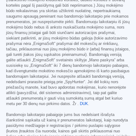
(Išankstinio mokėjimo kreditinės kortelės, debeto kortelės ir dovanų
kortelės pagal šį pasiūlymą gali būti nepriimamos.) Jūsų mokėjimo
būdo reikalavimas yra skirtas užtikrinti nuolatinę, nepertraukiamą
saugumo apsaugą pereinant nuo bandomojo laikotarpio prie mokamos
prenumeratos, jei nuspręstumėte pirkti. Bandomuoju laikotarpiu iš jūsų
mokėjimo būdo nebus iš anksto nuskaičiuota mokėjimo suma, nors
jūsų finansų įstaigai gali būti siunčiami autorizacijos prašymai,
siekiant patikrinti, ar jūsų mokėjimo būdas galioja (tokie autorizavimo
prašymai nėra „EnigmaSoft“ prašymai dėl mokesčių ar rinkliavų,
tačiau, priklausomai nuo jūsų mokėjimo būdo ir (arba) finansų įstaigos,
gali turėti įtakos jūsų sąskaitos prieinamumui). Bandomąją versiją
galite atšaukti „EnigmaSoft“ svetainės skiltyje „Mano paskyra“ arba
susisiekę su „EnigmaSoft“ iki 7 dienų bandomojo laikotarpio pabaigos,
kad išvengtumėte mokėtino mokesčio apmokėjimo iš karto pasibaigus
bandomajam laikotarpiui. Jei nuspręsite atšaukti bandomąją versiją,
nedelsdami prarasite prieigą prie „SpyHunter“. Jei dėl kokių nors
priežasčių manote, kad buvo apdorotas mokėjimas, kurio nenorėjote
atlikti (pavyzdžiui, dėl sistemos administravimo), taip pat galite
atšaukti prenumeratą ir gauti visą sumokėtą sumą atgal bet kuriuo
metu per 30 dienų nuo pirkimo datos. Žr .
DUK
.
Bandomojo laikotarpio pabaigoje jums bus nedelsiant išrašyta
išankstinė sąskaita už kainą ir prenumeratos laikotarpį, kaip nurodyta
pasiūlymo medžiagoje ir registracijos / pirkimo puslapio sąlygose
(kurios įtrauktos čia nuoroda; kainos gali skirtis priklausomai nuo