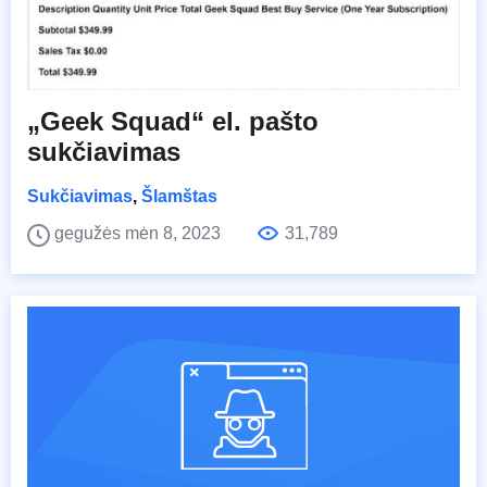
„Geek Squad“ el. pašto
sukčiavimas
Sukčiavimas
,
Šlamštas
gegužės mėn 8, 2023
31,789