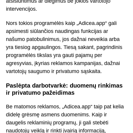
atsisiuntimus ar diegimus be jokios vartotojo
intervencijos.
Nors tokios programėlės kaip „Adicea.app“ gali
apsimesti siūlančios naudingas funkcijas ar
našumo patobulinimus, jos dažnai neveikia arba
yra tiesiog apgaulingos. Tiesą sakant, pagrindinis
programėlės tikslas yra gauti pajamų per
agresyvias, įkyrias reklamos kampanijas, dažnai
vartotojų saugumo ir privatumo sąskaita.
Paslėpta darbotvarkė: duomenų rinkimas
ir privatumo pažeidimas
Be matomos reklamos, „Adicea.app“ taip pat kelia
didelę grėsmę asmens duomenims. Kaip ir
daugelis reklaminių programų, ji gali stebėti
naudotojų veiklą ir rinkti įvairią informaciją,