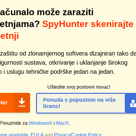
računalo može zaraziti
ijetnjama?
SpyHunter skenirajte
etnji
zaštitu od zlonamjernog softvera dizajniran tako d
gurnosti sustava, otkrivanje i uklanjanje širokog
o i uslugu tehničke podrške jedan na jedan.
Uštedite svoj poslovni novac!
Ponuda s popustom na više
ter
licenci
Preuzmite za
Windows®
i
Mac®
.
ere available.
EULA
and
Privacy/Cookie Policy
.