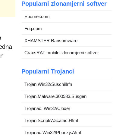
Popularni zlonamjerni softver
Eporner.com
Fuq.com
o
XHAMSTER Ransomware
Jedna
CraxsRAT mobilni zlonamjerni softver
an
Popularni Trojanci
Trojan:Win32/Suschil!rfn
Trojan.Malware.300983.Susgen
Trojanac: Win32/Cloxer
Trojan:Script/Wacatac.H!ml
Trojanac:Win32/Phonzy.A!ml