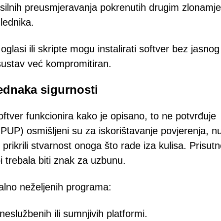
prisilnih preusmjeravanja pokrenutih drugim zlonamj
lednika.
glasi ili skripte mogu instalirati softver bez jasnog
 sustav već kompromitiran.
jednaka sigurnosti
softver funkcionira kako je opisano, to ne potvrđuje
 (PUP) osmišljeni su za iskorištavanje povjerenja, n
 prikrili stvarnost onoga što rade iza kulisa. Prisutn
i trebala biti znak za uzbunu.
alno neželjenih programa:
eslužbenih ili sumnjivih platformi.