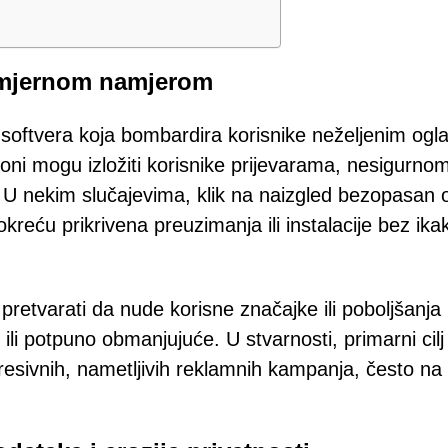
namjernom namjerom
softvera koja bombardira korisnike neželjenim ogl
oni mogu izložiti korisnike prijevarama, nesigurno
 U nekim slučajevima, klik na naizgled bezopasan 
reću prikrivena preuzimanja ili instalacije bez ika
retvarati da nude korisne značajke ili poboljšanja
li potpuno obmanjujuće. U stvarnosti, primarni cilj
resivnih, nametljivih reklamnih kampanja, često na 