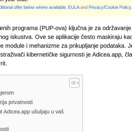
itional offer below where available.
EULA
and
Privacy/Cookie Policy
.
jenih programa (PUP-ova) ključna je za održavanje
og iskustva. Ove se aplikacije često maskiraju ka
lamne module i mehanizme za prikupljanje podataka. 
straživači kibernetičke sigurnosti je Adicea.app, čl
it.
mjerom
ija privatnosti
t Adicea.app ušuljaju u vaš
osti