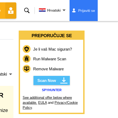
Traži
Hrvatski
Prijaviti se
e
PREPORUČUJE SE
Je li vaš Mac siguran?
Run Malware Scan
Remove Malware
tski
Scan Now
SPYHUNTER
R
See additional offer below where
available.
EULA
and
Privacy/Cookie
Policy
.
mize