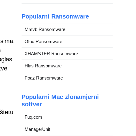
Popularni Ransomware
Mmvb Ransomware
asima.
Ofoq Ransomware
m
XHAMSTER Ransomware
oglas
Hlas Ransomware
kve
Poaz Ransomware
Popularni Mac zlonamjerni
softver
štetu
Fuq.com
ManagerUnit