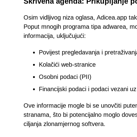
Skrivena agenda: Prikupljanje po
Osim vidljivog niza oglasa, Adicea.app ta
Poput mnogih programa tipa adwarea, može p
informacija, uključujući:
Povijest pregledavanja i pretraživanj
Kolačići web-stranice
Osobni podaci (PII)
Financijski podaci i podaci vezani uz
Ove informacije mogle bi se unovčiti pute
stranama, što bi potencijalno moglo dovesti 
ciljanja zlonamjernog softvera.