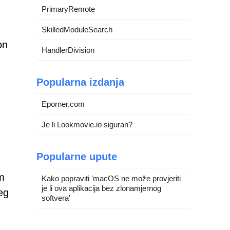
PrimaryRemote
.
SkilledModuleSearch
on
HandlerDivision
Popularna izdanja
Eporner.com
Je li Lookmovie.io siguran?
Popularne upute
im
Kako popraviti 'macOS ne može provjeriti
je li ova aplikacija bez zlonamjernog
jeg
softvera'