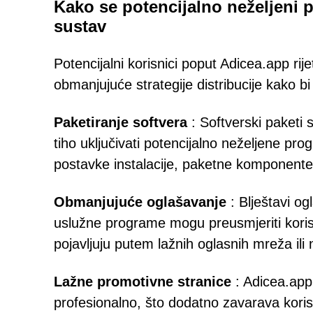
Kako se potencijalno neželjeni 
sustav
Potencijalni korisnici poput Adicea.app rij
obmanjujuće strategije distribucije kako bi s
Paketiranje softvera
: Softverski paketi 
tiho uključivati potencijalno neželjene pr
postavke instalacije, paketne komponente 
Obmanjujuće oglašavanje
: Blještavi og
uslužne programe mogu preusmjeriti korisni
pojavljuju putem lažnih oglasnih mreža il
Lažne promotivne stranice
: Adicea.app
profesionalno, što dodatno zavarava kori