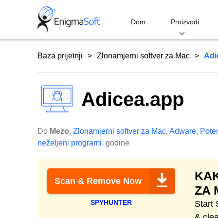
Skip
to
Dom
Proizvodi
content
Baza prijetnji
Zlonamjerni softver za Mac
Adi
Adicea.app
Do
Mezo.
Zlonamjerni softver za Mac
,
Adware
,
Pote
neželjeni programi
. godine
KAK
Scan & Remove Now
ZA 
SPYHUNTER
Start
& cle