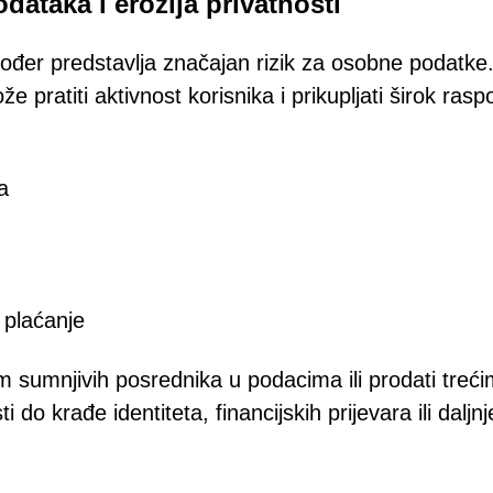
dataka i erozija privatnosti
kođer predstavlja značajan rizik za osobne podatke
ratiti aktivnost korisnika i prikupljati širok rasp
a
 plaćanje
m sumnjivih posrednika u podacima ili prodati treć
do krađe identiteta, financijskih prijevara ili daljn