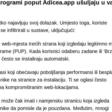
programi poput Adicea.app ušuljaju u v
etko najavljuju svoj dolazak. Umjesto toga, koriste
e infiltrirali u sustave, uključujući:
s web-mjesta trećih strana koji izgledaju legitimno
ograme (PUP). Kada korisnici odaberu zadane ili 'Brz
često se instaliraju automatski.
lasi koji obećavaju poboljšanja performansi ili bespl
ke na stranice za instalaciju. Ti se oglasi često
i na kompromitiranim web-lokacijama.
 može čak imati i namjensku stranicu koja izgleda
snike da pomisle da je pouzdana. Međutim, mnogi