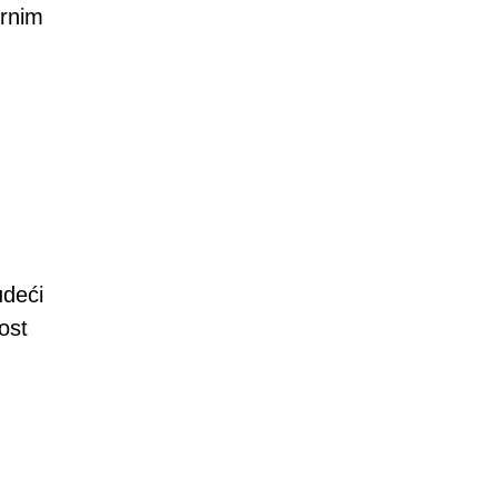
ernim
udeći
ost