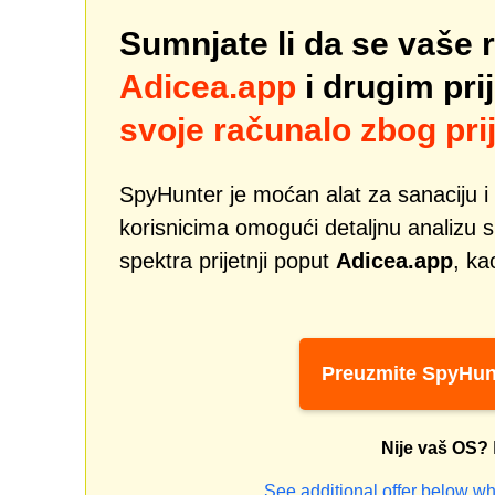
Sumnjate li da se vaše 
Adicea.app
i drugim pr
svoje računalo zbog prij
SpyHunter je moćan alat za sanaciju i 
korisnicima omogući detaljnu analizu si
spektra prijetnji poput
Adicea.app
, ka
Preuzmite SpyHun
Nije vaš OS?
See additional offer below wh