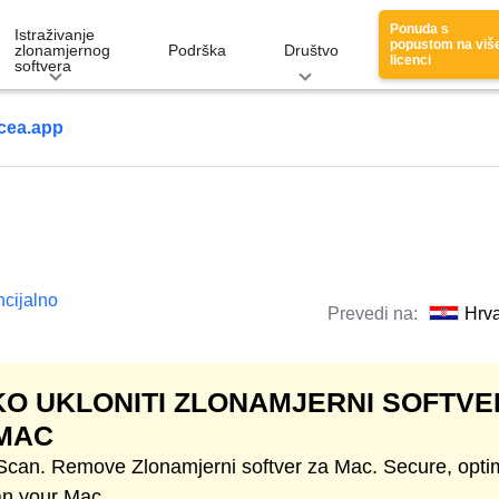
Ponuda s
Istraživanje
popustom na viš
zlonamjernog
Podrška
Društvo
licenci
softvera
cea.app
ncijalno
Prevedi na:
Hrva
O UKLONITI ZLONAMJERNI SOFTVE
MAC
 Scan. Remove Zlonamjerni softver za Mac. Secure, opti
an your Mac.