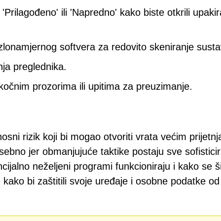
'Prilagođeno' ili 'Napredno' kako biste otkrili upakir
 zlonamjernog softvera za redovito skeniranje susta
nja preglednika.
kočnim prozorima ili upitima za preuzimanje.
osni rizik koji bi mogao otvoriti vrata većim prijetn
osebno jer obmanjujuće taktike postaju sve sofisticir
ijalno neželjeni programi funkcioniraju i kako se ši
kako bi zaštitili svoje uređaje i osobne podatke od