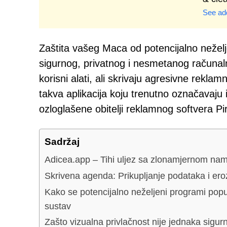
See add
Zaštita vašeg Maca od potencijalno nežel
sigurnog, privatnog i nesmetanog računaln
korisni alati, ali skrivaju agresivne rek
takva aplikacija koju trenutno označavaju i
ozloglašene obitelji reklamnog softvera Pirr
Sadržaj
Adicea.app – Tihi uljez sa zlonamjernom na
Skrivena agenda: Prikupljanje podataka i eroz
Kako se potencijalno neželjeni programi popu
sustav
Zašto vizualna privlačnost nije jednaka sigurn