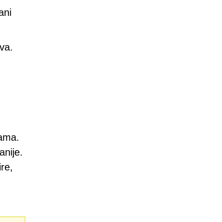
ani
va.
jama.
anije.
re,