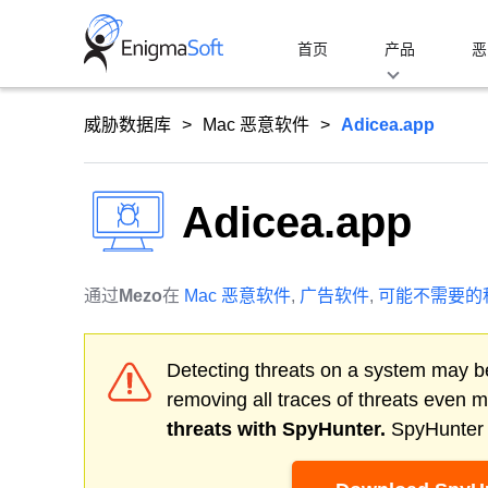
Skip
to
首页
产品
恶
content
威胁数据库
Mac 恶意软件
Adicea.app
Adicea.app
通过
Mezo
在
Mac 恶意软件
,
广告软件
,
可能不需要的
Detecting threats on a system may be
removing all traces of threats even 
threats with SpyHunter.
SpyHunter o