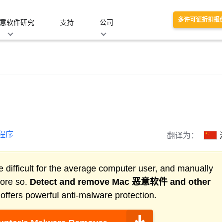
多许可证折扣报
意软件研究
支持
公司
程序
翻译为：
 difficult for the average computer user, and manually
more so.
Detect and remove
Mac 恶意软件
and other
ffers powerful anti-malware protection.