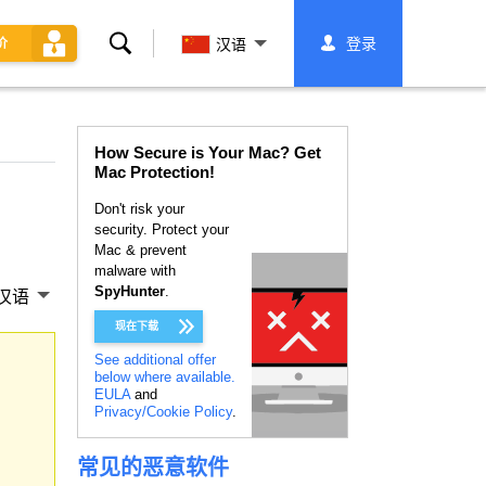
搜
登录
价
汉语
索
How Secure is Your Mac? Get
Mac Protection!
Don't risk your
security. Protect your
Mac & prevent
malware with
SpyHunter
.
汉语
现在下载
See additional offer
below where available.
EULA
and
Privacy/Cookie Policy
.
常见的恶意软件