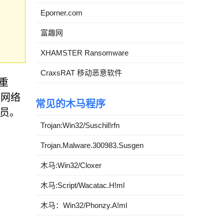
Eporner.com
富趣网
XHAMSTER Ransomware
CraxsRAT 移动恶意软件
重
，网络
常见的木马程序
成员。
Trojan:Win32/Suschil!rfn
Trojan.Malware.300983.Susgen
木马:Win32/Cloxer
木马:Script/Wacatac.H!ml
木马：Win32/Phonzy.A!ml