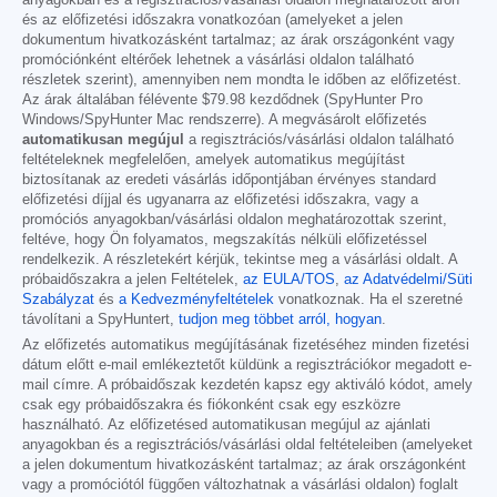
anyagokban és a regisztrációs/vásárlási oldalon meghatározott áron
és az előfizetési időszakra vonatkozóan (amelyeket a jelen
dokumentum hivatkozásként tartalmaz; az árak országonként vagy
promóciónként eltérőek lehetnek a vásárlási oldalon található
részletek szerint), amennyiben nem mondta le időben az előfizetést.
Az árak általában félévente
$79.98
kezdődnek (SpyHunter Pro
Windows/SpyHunter Mac rendszerre). A megvásárolt előfizetés
automatikusan megújul
a regisztrációs/vásárlási oldalon található
feltételeknek megfelelően, amelyek automatikus megújítást
biztosítanak az eredeti vásárlás időpontjában érvényes standard
előfizetési díjjal és ugyanarra az előfizetési időszakra, vagy a
promóciós anyagokban/vásárlási oldalon meghatározottak szerint,
feltéve, hogy Ön folyamatos, megszakítás nélküli előfizetéssel
rendelkezik. A részletekért kérjük, tekintse meg a vásárlási oldalt. A
próbaidőszakra a jelen Feltételek,
az EULA/TOS
,
az Adatvédelmi/Süti
Szabályzat
és
a Kedvezményfeltételek
vonatkoznak. Ha el szeretné
távolítani a SpyHuntert,
tudjon meg többet arról, hogyan
.
Az előfizetés automatikus megújításának fizetéséhez minden fizetési
dátum előtt e-mail emlékeztetőt küldünk a regisztrációkor megadott e-
mail címre. A próbaidőszak kezdetén kapsz egy aktiváló kódot, amely
csak egy próbaidőszakra és fiókonként csak egy eszközre
használható. Az előfizetésed automatikusan megújul az ajánlati
anyagokban és a regisztrációs/vásárlási oldal feltételeiben (amelyeket
a jelen dokumentum hivatkozásként tartalmaz; az árak országonként
vagy a promóciótól függően változhatnak a vásárlási oldalon) foglalt