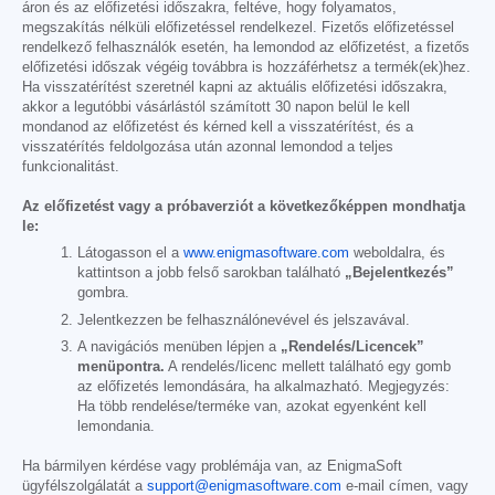
áron és az előfizetési időszakra, feltéve, hogy folyamatos,
megszakítás nélküli előfizetéssel rendelkezel. Fizetős előfizetéssel
rendelkező felhasználók esetén, ha lemondod az előfizetést, a fizetős
előfizetési időszak végéig továbbra is hozzáférhetsz a termék(ek)hez.
Ha visszatérítést szeretnél kapni az aktuális előfizetési időszakra,
akkor a legutóbbi vásárlástól számított 30 napon belül le kell
mondanod az előfizetést és kérned kell a visszatérítést, és a
visszatérítés feldolgozása után azonnal lemondod a teljes
funkcionalitást.
Az előfizetést vagy a próbaverziót a következőképpen mondhatja
le:
Látogasson el a
www.enigmasoftware.com
weboldalra, és
kattintson a jobb felső sarokban található
„Bejelentkezés”
gombra.
Jelentkezzen be felhasználónevével és jelszavával.
A navigációs menüben lépjen a
„Rendelés/Licencek”
menüpontra.
A rendelés/licenc mellett található egy gomb
az előfizetés lemondására, ha alkalmazható. Megjegyzés:
Ha több rendelése/terméke van, azokat egyenként kell
lemondania.
Ha bármilyen kérdése vagy problémája van, az EnigmaSoft
ügyfélszolgálatát a
support@enigmasoftware.com
e-mail címen, vagy