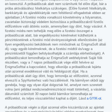
en keresztül. A próbaidőszak alatt nem számítunk fel előre díjat, bár a
próba aktiválásához hitelkártya szükséges. (Előre fizetett hitelkártyák,
bankkártyák és ajándékkártyák nem feltétlenül elfogadottak ebben az
ajánlatban.) A fizetési módra vonatkozó követelmény a folyamatos,
zavartalan biztonsági védelem biztosítása a próbaidőszakról fizetős
előfizetésre való áttérés során, amennyiben úgy dönt, hogy vásárol. A
fizetési módra nem terheljük meg előre a fizetési összeget a
próbaidőszak alatt, bár engedélyezési kérelmeket küldhetünk a
pénzintézetének a fizetési mód érvényességének ellenőrzésére (az
ilyen engedélyezési beküldések nem minősülnek az EnigmaSoft általi
díj- vagy egyéb kérelmeknek, de a fizetési módtól és/vagy a
pénzintézettől függően befolyásolhatják a számlája elérhetőségét). A
próbaidőszakot lemondhatja az EnigmaSoft webhelyének Saját fiók
részében, vagy a 7 napos próbaidőszak vége előtt felvéve az
EnigmaSofttal a kapcsolatot, hogy elkerülje a próbaidőszak lejárta
után azonnal esedékessé váló és feldolgozott díjat. Ha a
próbaidőszak alatt úgy dönt, hogy lemondja az előfizetést, azonnal
elveszíti a SpyHunterhez való hozzáférését. Ha bármilyen okból úgy
gondolja, hogy egy olyan díjat dolgoztak fel, amelyet nem szeretett
volna (ami például rendszeradminisztráció miatt történhet), a vásárlás
dátumától számított 30 napon belül bármikor lemondhatja az
előfizetést, és teljes visszatérítést kaphat a díjért. Lásd
a GYIK-ot
.
A próbaidőszak végén a díjat azonnal előre kiszámlázzuk az ajánlati