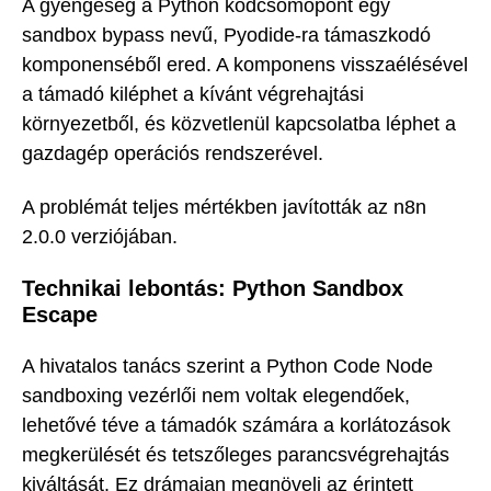
A gyengeség a Python kódcsomópont egy
sandbox bypass nevű, Pyodide-ra támaszkodó
komponenséből ered. A komponens visszaélésével
a támadó kiléphet a kívánt végrehajtási
környezetből, és közvetlenül kapcsolatba léphet a
gazdagép operációs rendszerével.
A problémát teljes mértékben javították az n8n
2.0.0 verziójában.
Technikai lebontás: Python Sandbox
Escape
A hivatalos tanács szerint a Python Code Node
sandboxing vezérlői nem voltak elegendőek,
lehetővé téve a támadók számára a korlátozások
megkerülését és tetszőleges parancsvégrehajtás
kiváltását. Ez drámaian megnöveli az érintett