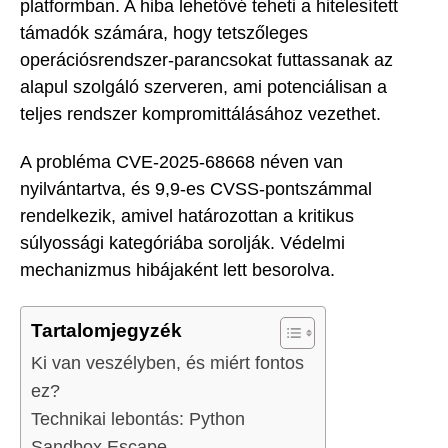
platformban. A hiba lehetővé teheti a hitelesített
támadók számára, hogy tetszőleges
operációsrendszer-parancsokat futtassanak az
alapul szolgáló szerveren, ami potenciálisan a
teljes rendszer kompromittálásához vezethet.
A probléma CVE-2025-68668 néven van
nyilvántartva, és 9,9-es CVSS-pontszámmal
rendelkezik, amivel határozottan a kritikus
súlyossági kategóriába sorolják. Védelmi
mechanizmus hibájaként lett besorolva.
Tartalomjegyzék
Ki van veszélyben, és miért fontos
ez?
Technikai lebontás: Python
Sandbox Escape