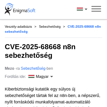
Skip
to
Magyar
content
Veszély-adatbázis
Sebezhetőség
CVE-2025-68668 n8n
sebezhetőség
CVE-2025-68668 n8n
sebezhetőség
Mezo
-ra
Sebezhetőség
-ben
Fordítás ide:
Magyar
Kiberbiztonsági kutatók egy súlyos új
sebezhetőséget tártak fel az n8n-ben, a népszerű,
nyílt forráskódú munkafolyamat-automatizáló