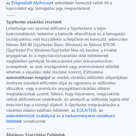
az EnigmaSoft MyAccount
weboldalán keresztül veheti fel a
kapcsolatot egy támogatási jegy megnyitásával.
-------
SpyHunter vásárlási részletek
Lehetősége van azonnal előfizetni a SpyHunterre a teljes
funkcionalitásért, beleértve a kártevők eltávolítását és a támogatási
osztályunkhoz való hozzáférést a HelpDesk-en keresztül, jellemzően
féléves
$49.98
(SpyHunter Basic Windows) és féléves
$79.98
(SpyHunter Pro Windows/SpyHunter Mac-re) kezdve, a kínálati
anyagoknak és a regisztrációs/vásárlási oldal feltételeinek
megfelelően (amelyek hivatkozásként jelen dokumentumban
szerepelnek; az árak országonként vagy promóciónként eltérőek
lehetnek a vásárlási oldal részletei szerint). Előfizetése
automatikusan megújul
az eredeti vásárlási előfizetés időpontjában
érvényes standard előfizetési díjjal és ugyanarra az előfizetési
időszakra, vagy a promóciós anyagokban/vásárlási oldalon
meghatározottak szerint, feltéve, hogy folyamatos, megszakítás
nélküli előfizetéssel rendelkezik, és amelyről az előfizetés lejárta előtt
értesítést kap a közelgő díjakról. A SpyHunter megvásárlására a
vásárlási oldalon található feltételek,
az EULA/TOS
,
az
adatvédelmi/süti szabályzat
és
a kedvezményekre vonatkozó
feltételek
vonatkoznak.
-------
Általános Szerződési Feltételek