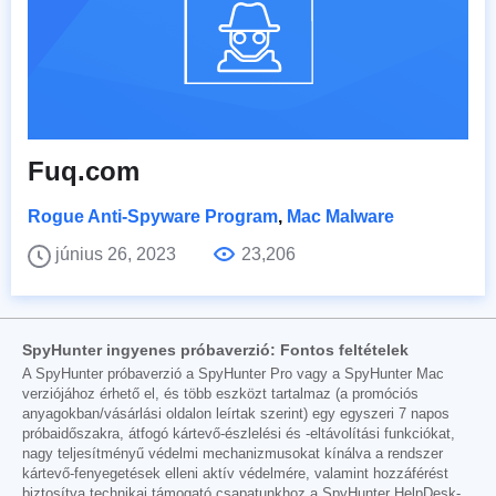
Fuq.com
Rogue Anti-Spyware Program
,
Mac Malware
június 26, 2023
23,206
SpyHunter ingyenes próbaverzió: Fontos feltételek
A SpyHunter próbaverzió a SpyHunter Pro vagy a SpyHunter Mac
verziójához érhető el, és több eszközt tartalmaz (a promóciós
anyagokban/vásárlási oldalon leírtak szerint) egy egyszeri 7 napos
próbaidőszakra, átfogó kártevő-észlelési és -eltávolítási funkciókat,
nagy teljesítményű védelmi mechanizmusokat kínálva a rendszer
kártevő-fenyegetések elleni aktív védelmére, valamint hozzáférést
biztosítva technikai támogató csapatunkhoz a SpyHunter HelpDesk-