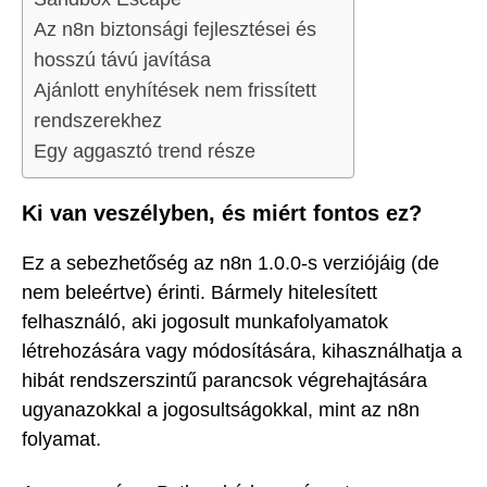
Az n8n biztonsági fejlesztései és
hosszú távú javítása
Ajánlott enyhítések nem frissített
rendszerekhez
Egy aggasztó trend része
Ki van veszélyben, és miért fontos ez?
Ez a sebezhetőség az n8n 1.0.0-s verziójáig (de
nem beleértve) érinti. Bármely hitelesített
felhasználó, aki jogosult munkafolyamatok
létrehozására vagy módosítására, kihasználhatja a
hibát rendszerszintű parancsok végrehajtására
ugyanazokkal a jogosultságokkal, mint az n8n
folyamat.