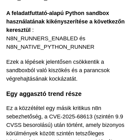
A feladatfuttató-alapú Python sandbox
használatának kikényszerítése a következőn
keresztül
:
N8N_RUNNERS_ENABLED és
N8N_NATIVE_PYTHON_RUNNER
Ezek a lépések jelentősen csökkentik a
sandboxból való kiszökés és a parancsok
végrehajtásának kockázatát.
Egy aggasztó trend része
Ez a közzététel egy másik kritikus n8n
sebezhetőség, a CVE-2025-68613 (szintén 9.9
CVSS besorolású) után történt, amely bizonyos
körülmények között szintén tetszőleges