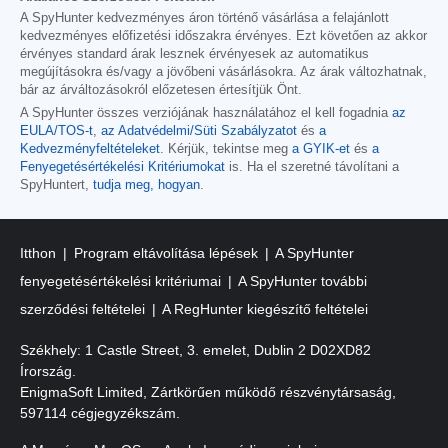
A SpyHunter kedvezményes áron történő vásárlása a felajánlott
kedvezményes előfizetési időszakra érvényes. Ezt követően az akkor
érvényes standard árak lesznek érvényesek az automatikus
megújításokra és/vagy a jövőbeni vásárlásokra. Az árak változhatnak,
bár az árváltozásokról előzetesen értesítjük Önt.
A SpyHunter összes verziójának használatához el kell fogadnia
az
EULA/TOS-t
,
az Adatvédelmi/Süti Szabályzatot
és
a
Kedvezményfeltételeket
. Kérjük, tekintse meg
a GYIK-et
és
a
Fenyegetésértékelési Kritériumokat
is. Ha el szeretné távolítani a
SpyHuntert,
tudja meg, hogyan
.
Itthon
Program eltávolítása lépések
A SpyHunter
fenyegetésértékelési kritériumai
A SpyHunter további
szerződési feltételei
A RegHunter kiegészítő feltételei
Székhely: 1 Castle Street, 3. emelet, Dublin 2 D02XD82
Írország.
EnigmaSoft Limited, Zártkörűen működő részvénytársaság,
597114 cégjegyzékszám.