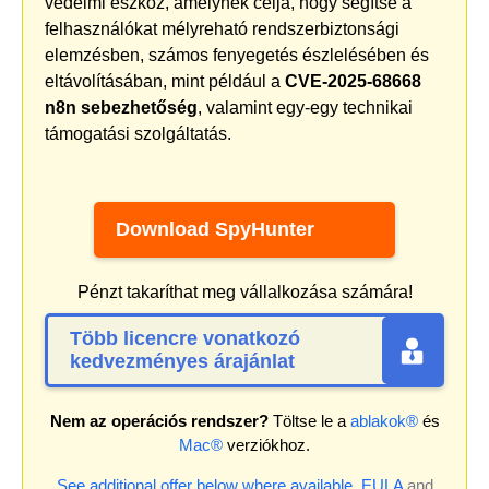
védelmi eszköz, amelynek célja, hogy segítse a
felhasználókat mélyreható rendszerbiztonsági
elemzésben, számos fenyegetés észlelésében és
eltávolításában, mint például a
CVE-2025-68668
n8n sebezhetőség
, valamint egy-egy technikai
támogatási szolgáltatás.
Download SpyHunter
Pénzt takaríthat meg vállalkozása számára!
Több licencre vonatkozó
kedvezményes árajánlat
Nem az operációs rendszer?
Töltse le a
ablakok®
és
Mac®
verziókhoz.
See additional offer below where available.
EULA
and