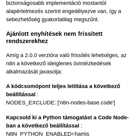
biztonságosabb implementáció mostantól
alapértelmezés szerint engedélyezve van, így a
sebezhetőség gyakorlatilag megszűnt.
Ajánlott enyhítések nem frissített
rendszerekhez
Amíg a 2.0.0 verzióra való frissítés lehetséges, az
n8n a következő ideiglenes óvintézkedések
alkalmazását javasolja:
A kódcsomópont teljes letiltása a következő
beállítással
:
NODES_EXCLUDE: ['n8n-nodes-base.code']
Kapcsold ki a Python támogatást a Code Node-
ban a következő beállítással
:
N8N_PYTHON_ENABLED=hamis