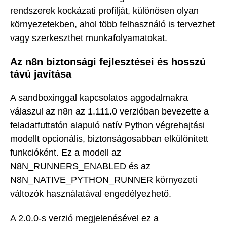
rendszerek kockázati profilját, különösen olyan
környezetekben, ahol több felhasználó is tervezhet
vagy szerkeszthet munkafolyamatokat.
Az n8n biztonsági fejlesztései és hosszú
távú javítása
A sandboxinggal kapcsolatos aggodalmakra
válaszul az n8n az 1.111.0 verzióban bevezette a
feladatfuttatón alapuló natív Python végrehajtási
modellt opcionális, biztonságosabban elkülönített
funkcióként. Ez a modell az
N8N_RUNNERS_ENABLED és az
N8N_NATIVE_PYTHON_RUNNER környezeti
változók használatával engedélyezhető.
A 2.0.0-s verzió megjelenésével ez a