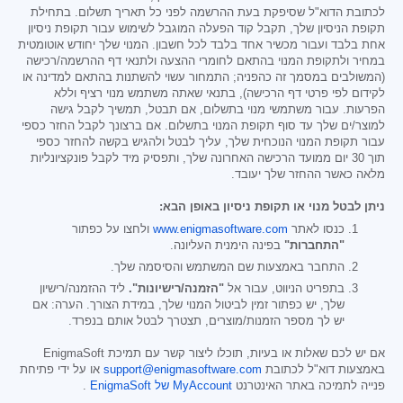
לכתובת הדוא"ל שסיפקת בעת ההרשמה לפני כל תאריך תשלום. בתחילת
תקופת הניסיון שלך, תקבל קוד הפעלה המוגבל לשימוש עבור תקופת ניסיון
אחת בלבד ועבור מכשיר אחד בלבד לכל חשבון. המנוי שלך יחודש אוטומטית
במחיר ולתקופת המנוי בהתאם לחומרי ההצעה ולתנאי דף ההרשמה/רכישה
(המשולבים במסמך זה כהפניה; התמחור עשוי להשתנות בהתאם למדינה או
לקידום לפי פרטי דף הרכישה), בתנאי שאתה משתמש מנוי רציף וללא
הפרעות. עבור משתמשי מנוי בתשלום, אם תבטל, תמשיך לקבל גישה
למוצר/ים שלך עד סוף תקופת המנוי בתשלום. אם ברצונך לקבל החזר כספי
עבור תקופת המנוי הנוכחית שלך, עליך לבטל ולהגיש בקשה להחזר כספי
תוך 30 יום ממועד הרכישה האחרונה שלך, ותפסיק מיד לקבל פונקציונליות
מלאה כאשר ההחזר שלך יעובד.
ניתן לבטל מנוי או תקופת ניסיון באופן הבא:
כנסו לאתר
www.enigmasoftware.com
ולחצו על כפתור
"התחברות"
בפינה הימנית העליונה.
התחבר באמצעות שם המשתמש והסיסמה שלך.
בתפריט הניווט, עבור אל
"הזמנה/רישיונות".
ליד ההזמנה/רישיון
שלך, יש כפתור זמין לביטול המנוי שלך, במידת הצורך. הערה: אם
יש לך מספר הזמנות/מוצרים, תצטרך לבטל אותם בנפרד.
אם יש לכם שאלות או בעיות, תוכלו ליצור קשר עם תמיכת EnigmaSoft
באמצעות דוא"ל לכתובת
support@enigmasoftware.com
או על ידי פתיחת
פנייה לתמיכה באתר האינטרנט
MyAccount של EnigmaSoft
.