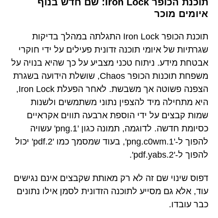
תוכנת הכופר Iron Lock: שם חדש בנוף
איומים מוכר
תוכנת הכופר Iron Lock התגלתה במהלך בדיקות
שגרתיות של איומי תוכנה זדונית פעילים על ידי חוקרי
אבטחת מידע. ניתוח טכני מצביע על כך שהיא בנויה על
משפחת תוכנות הכופר Chaos, שושלת הידועה בשגרת
הצפנה פשוטה אך משבשת. לאחר הפעלת Iron Lock,
היא מתחילה מיד להצפין נתוני משתמשים ולשנות
שמות קבצים על ידי הוספת ארבעה תווים אקראיים
כסיומת חדשה. לדוגמה, תמונה כגון '1.png' עשויה
להפוך ל-'1.png.c0wm', בעוד שמסמך כמו '2.pdf' יכול
להפוך ל-'2.pdf.yabs'.
דפוס שינוי שם זה לא רק מאותת שקבצים אינם נגישים
עוד, אלא גם מסייע לתוכנה הזדונית לסמן אילו נתונים
כבר עובדו.