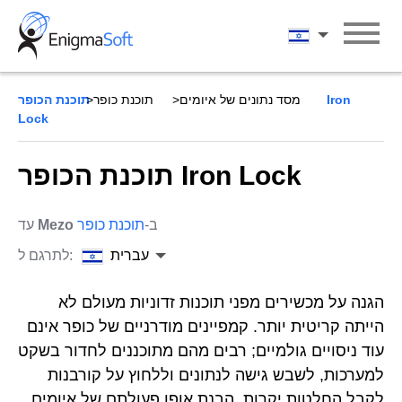
Skip
to
עברית
content
מסד נתונים של איומים
תוכנת כופר
תוכנת הכופר Iron
Lock
תוכנת הכופר Iron Lock
ב-
תוכנת כופר
Mezo
עד
עברית
לתרגם ל:
הגנה על מכשירים מפני תוכנות זדוניות מעולם לא
הייתה קריטית יותר. קמפיינים מודרניים של כופר אינם
עוד ניסויים גולמיים; רבים מהם מתוכננים לחדור בשקט
למערכות, לשבש גישה לנתונים וללחוץ על קורבנות
לקבל החלטות יקרות. הבנת אופן פעולתם של איומים