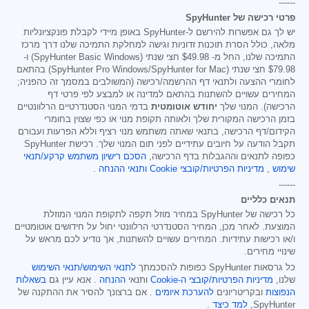
------
פרטי רכישה של SpyHunter
יש לך גם אפשרות להירשם ל-SpyHunter באופן מיידי לקבלת פונקציונליות
מלאה, כולל הסרת תוכנות זדוניות וגישה למחלקת התמיכה שלנו דרך מרכז
התמיכה שלנו, החל מ-
$49.98
חצי שנתי (SpyHunter Basic Windows) ו-
$79.98
חצי שנתי (SpyHunter Pro Windows/SpyHunter for Mac) בהתאם
לחומרי ההצעה ולתנאי דף ההרשמה/רכישה (המשולבים במסמך זה כהפניה;
המחירים עשויים להשתנות בהתאם למדינה או למבצע לפי פרטי דף
הרכישה). המנוי שלך
יחודש אוטומטית
בדמי המנוי הסטנדרטיים הרלוונטיים
בזמן הרכישה המקורית שלך ולאותה תקופת מנוי או כפי שצוין בחומרי
הקידום/דף הרכישה, בתנאי שאתה משתמש מנוי רציף וללא הפרעות ועבורם
תקבל הודעה על חיובים עתידיים לפני תום המנוי שלך. רכישת SpyHunter
כפופה לתנאים וההגבלות בדף הרכישה,
הסכם רישיון משתמש קרקע/תנאי
שימוש
,
מדיניות הפרטיות/קובצי Cookie
ותנאי ההנחה
.
------
תנאים כלליים
כל רכישה של SpyHunter במחיר מוזל תקפה לתקופת המנוי המוזלת
המוצעת. לאחר מכן, המחיר הסטנדרטי הרלוונטי יחול על חידושים אוטומטיים
ו/או רכישות עתידיות. המחירים עשויים להשתנות, אך נודיע לכם מראש על
שינויי מחירים.
כל גרסאות SpyHunter כפופות להסכמתך
לתנאי השימוש/תנאי השימוש
שלנו,
מדיניות הפרטיות/קובצי ה-Cookie
ותנאי
ההנחה
. אנא עיין גם
בשאלות
הנפוצות
ובקריטריונים
להערכת איומים
. אם ברצונך להסיר את ההתקנה של
SpyHunter,
למד כיצד
.