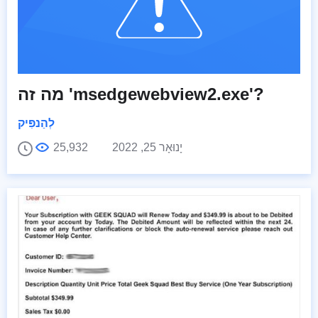
מה זה 'msedgewebview2.exe'?
לְהַנפִּיק
יָנוּאָר 25, 2022
25,932