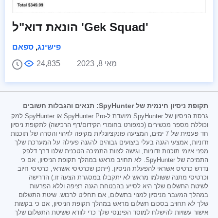
הונאת דוא"ל 'Gek Squad'
פישינג
,
ספאם
מַאִי 8, 2023
24,835
תקופת ניסיון חינמית של SpyHunter: תנאים והגבלות חשובים
גרסת הניסיון של SpyHunter מיועדת ל-SpyHunter Pro או SpyHunter למק
וכוללת מספר מכשירים (כמפורט בחומרי הקידום/דף הרכישה) לתקופת ניסיון
חד פעמית של 7 ימים, המציעה פונקציונליות מקיפה לזיהוי והסרה של תוכנות
זדוניות, אמצעי הגנה בעלי ביצועים גבוהים להגנה פעילה על המערכת שלך
מפני איומי תוכנות זדוניות, וגישה לצוות התמיכה הטכנית שלנו דרך דלפק
התמיכה של SpyHunter. לא תחויב מראש במהלך תקופת הניסיון, אם כי
נדרש כרטיס אשראי להפעלת הניסיון. (ייתכן שכרטיסי אשראי, כרטיסי חיוב
וכרטיסי מתנה ששולמו מראש לא יתקבלו במסגרת הצעה זו.) הדרישה
לשיטת התשלום שלך היא לסייע בהבטחת הגנה רציפה וללא הפרעות
במהלך המעבר מניסיון למנוי בתשלום, אם תחליט לרכוש. שיטת התשלום
שלך לא תחויב בסכום תשלום מראש במהלך תקופת הניסיון, אם כי בקשות
אישור עשויות להישלח למוסד הפיננסי שלך כדי לוודא ששיטת התשלום שלך