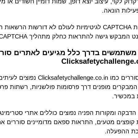
קדוק לקוי, עיצוב יוצא דופן, שמות דומיין חשודים או 
עילות הונאה.
מערכות CAPTCHA לגיטימיות לעולם לא דורשות 
מבקש גישה להתראות כחלק מתהליך CAPTCHA צריך להיחשב כחשוד.
משתמשים בדרך כלל מגיעים לאתרים סורר
Clicksafetychallenge.
דפים סוררים כמו enge.co.in
המבקרים מופנים דרך פרסומות פולשניות, רשתות פרסו
 במכשיר.
 הדבקה ומקורות הפניה נפוצים כוללים אתרי סטרימינ
 קופצים מטעים, התראות ספאם מדומיינים סוררים אח
ת ההפעלה.