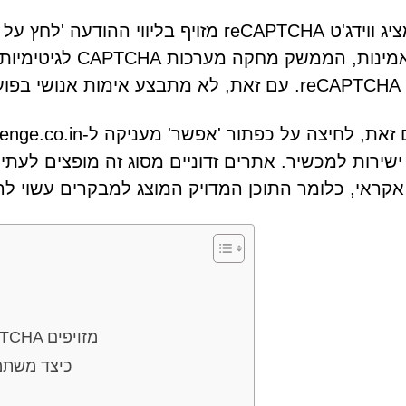
הדף מציג ווידג'ט reCAPTCHA מזויף בליוו
את האמינות, הממשק
פועל.
ישירות למכשיר. אתרים זדוניים מסוג זה מופצים לעתי
אקראי, כלומר התוכן המדויק המוצג למבקרים עשוי לה
סימני אזהרה נפוצים של דפי אימות CAPTCHA מזויפים
כיצד משתמ