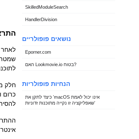
SkilledModuleSearch
HandlerDivision
התראו
נושאים פופולריים
Eporner.com
שמטרתן
האם Lookmovie.io בטוח?
לתוכנו
הנחיות פופולריות
חלק מה
כרום ו
כיצד לתקן את 'macOS אינו יכול לאמת
שאפליקציה זו נקייה מתוכנות זדוניות'
להסיר 
ההתראו
אינטרנ