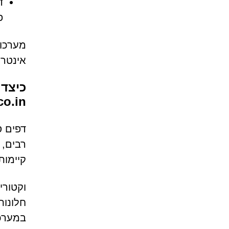
ד
פ
אינטרנט ה
כיצד 
co.in
רבים, 
קיימות
וקטורי
חלונות
במערכ