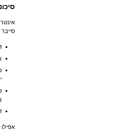
סיכונ
סייבר 
ד
א
פ
י
ס
מ
ד
אפילו 