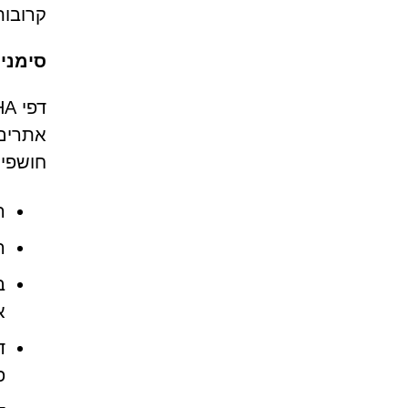
קרובות
סימני אז
אתרים 
חושפי
ה
הנחיות A
א
ד
פ