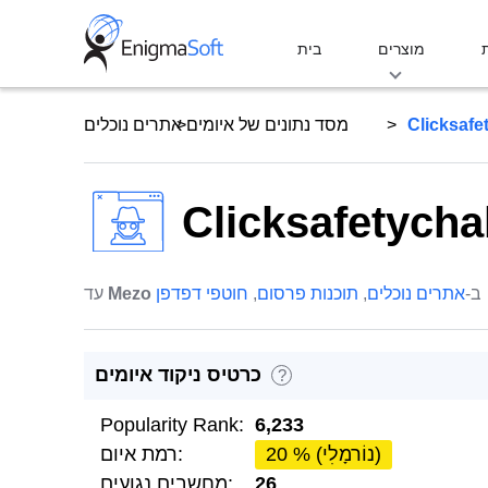
Skip
to
מוצרים
בית
content
Clicksafe
מסד נתונים של איומים
אתרים נוכלים
Clicksafetycha
ב-
אתרים נוכלים
,
תוכנות פרסום
,
חוטפי דפדפן
Mezo
עד
כרטיס ניקוד איומים
?
Popularity Rank:
6,233
20 % (נוֹרמָלִי)
רמת איום:
26
מחשבים נגועים: