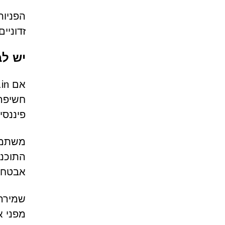
הפניות
זדוניים
יש לב
חשיפה 
פיננסי
משתמש
התוכנו
אבטחת 
שמירה 
מפני א