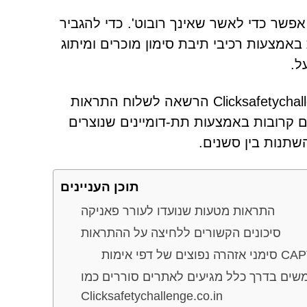
י ההודעה 'לחץ על אפשר כדי לאשר שאינך רובוט'. כדי להגביר
 מחקה מערכות CAPTCHA לגיטימיות באמצעות רכיבי תיבת סימון מוכרים ומיתוג
במקום זאת, לחיצה על כפתור 'אפשר' מעניקה ל-Clicksafetychallenge.co.in הרשאה לשלוח התראות
ם קרובות באמצעות תת-דומיינים שנוצרים
שתנות בין סשנים.
תוכן העניינים
התראות מטעות שנועדו לעורר פאניקה
סיכונים הקשורים ללחיצה על ההתראות
שים בדרך כלל מגיעים לאתרים סוררים כמו
Clicksafetychallenge.co.in