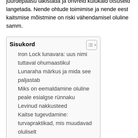
juurdepääsu takistada ja ohvreid kulukaid otsuseid
langetada. Nende ohtude toimimise ja nende eest
kaitsmise mõistmine on riski vähendamisel oluline
samm.
Sisukord
Iron Lock lunavara: uus nimi
tuttaval ohumaastikul
Lunaraha märkus ja mida see
paljastab
Miks on eemaldamine oluline
peale esialgse rünnaku
Levinud nakkusteed
Kaitse tugevdamine:
turvapraktikad, mis muudavad
oluliselt