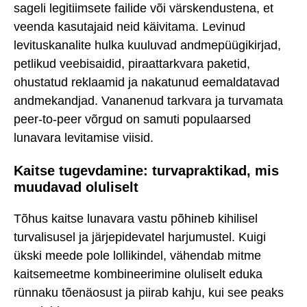
sageli legitiimsete failide või värskendustena, et
veenda kasutajaid neid käivitama. Levinud
levituskanalite hulka kuuluvad andmepüügikirjad,
petlikud veebisaidid, piraattarkvara paketid,
ohustatud reklaamid ja nakatunud eemaldatavad
andmekandjad. Vananenud tarkvara ja turvamata
peer-to-peer võrgud on samuti populaarsed
lunavara levitamise viisid.
Kaitse tugevdamine: turvapraktikad, mis
muudavad oluliselt
Tõhus kaitse lunavara vastu põhineb kihilisel
turvalisusel ja järjepidevatel harjumustel. Kuigi
ükski meede pole lollikindel, vähendab mitme
kaitsemeetme kombineerimine oluliselt eduka
rünnaku tõenäosust ja piirab kahju, kui see peaks