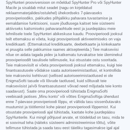
SpyHunteri prooviversioon on mõeldud SpyHunter Pro või SpyHunter
Macile ja sisaldab mitut seadet (nagu on kirjeldatud
reklaammaterjalides/ostulehel) ühekordseks 7-päevaseks
prooviperioodiks, pakkudes põhjalikku pahavara tuvastamise ja
eemaldamise funktsiooni, suure jõudlusega kaitset teie süsteemi
aktiivseks kaitsmiseks pahavaraohtude eest ja juurdepääsu meie
tehnilisele toele SpyHunteri abikeskuse kaudu. Prooviperioodi jooksul
teilt ettemaksu ei võeta, kuigi prooviperioodi aktiveerimiseks on vaja
krediitkaarti. (Ettemakstud krediitkaarte, deebetkaarte ja kinkekaarte
ei pruugita selle pakkumise raames aktsepteerida.) Teie makseviisi
nõue on aidata tagada pidev ja katkematu turvakaitse teie üleminekul
prooviperioodilt tasulisele tellimusele, kui otsustate ostu sooritada.
Teie makseviisilt ei võeta prooviperioodi jooksul ettemaksu, kuigi teie
finantsasutusele võidakse saata autoriseerimistaotlusi, et kontrollida
teie makseviisi kehtivust (sellised autoriseerimistaotlused ei ole
EnigmaSofti tasude või lõivude taotlused, kuid sõltuvalt teie
makseviisist ja/või finantsasutusest võivad need mõjutada teie konto
saadavust). Saate oma prooviperioodi tühistada EnigmaSofti
veebisaidi jaotises „Minu konto“ või võttes EnigmaSoftiga ühendust
enne 7-päevase prooviperioodi lõppu, et vältida tasu sissenõutavaks
muutumist ja töötlemist kohe pärast prooviperioodi lõppemist. Kui
otsustate prooviperioodi ajal tühistada, kaotate kohe juurdepääsu
SpyHunterile. Kui mingil põhjusel arvate, et töödeldud on tasu, mida te
ei soovinud teha (näiteks süsteemi administreerimise tõttu), võite
tellimuse tühistada ja saada tasu eest täieliku tagasimakse igal ajal