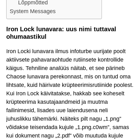
Lõppmõtted
System Messages
Iron Lock lunavara: uus nimi tuttaval
ohumaastikul
Iron Locki lunavara ilmus infoturbe uurijate poolt
aktiivsete pahavaraohtude rutiinsete kontrollide
käigus. Tehniline analüüs näitab, et see pärineb
Chaose lunavara perekonnast, mis on tuntud oma
lihtsate, kuid häirivate krüpteerimisrutiinide poolest.
Kui Iron Lock käivitatakse, hakkab see koheselt
krüpteerima kasutajaandmeid ja muutma
failinimesid, lisades uue laiendusena neli
juhuslikku tähemärki. Näiteks pilt nagu „1.png”
võidakse teisendada kujule „1.png.c0wm”, samas
kui dokument nagu „2.pdf” võib muutuda kujule