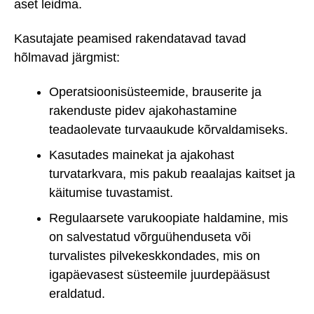
aset leidma.
Kasutajate peamised rakendatavad tavad
hõlmavad järgmist:
Operatsioonisüsteemide, brauserite ja
rakenduste pidev ajakohastamine
teadaolevate turvaaukude kõrvaldamiseks.
Kasutades mainekat ja ajakohast
turvatarkvara, mis pakub reaalajas kaitset ja
käitumise tuvastamist.
Regulaarsete varukoopiate haldamine, mis
on salvestatud võrguühenduseta või
turvalistes pilvekeskkondades, mis on
igapäevasest süsteemile juurdepääsust
eraldatud.