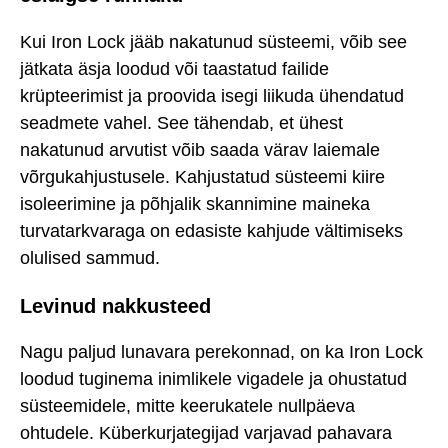
Kui Iron Lock jääb nakatunud süsteemi, võib see
jätkata äsja loodud või taastatud failide
krüpteerimist ja proovida isegi liikuda ühendatud
seadmete vahel. See tähendab, et ühest
nakatunud arvutist võib saada värav laiemale
võrgukahjustusele. Kahjustatud süsteemi kiire
isoleerimine ja põhjalik skannimine maineka
turvatarkvaraga on edasiste kahjude vältimiseks
olulised sammud.
Levinud nakkusteed
Nagu paljud lunavara perekonnad, on ka Iron Lock
loodud tuginema inimlikele vigadele ja ohustatud
süsteemidele, mitte keerukatele nullpäeva
ohtudele. Küberkurjategijad varjavad pahavara