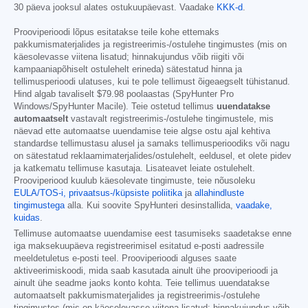
30 päeva jooksul alates ostukuupäevast. Vaadake
KKK-d
.
Prooviperioodi lõpus esitatakse teile kohe ettemaks
pakkumismaterjalides ja registreerimis-/ostulehe tingimustes (mis on
käesolevasse viitena lisatud; hinnakujundus võib riigiti või
kampaaniapõhiselt ostulehelt erineda) sätestatud hinna ja
tellimusperioodi ulatuses, kui te pole tellimust õigeaegselt tühistanud.
Hind algab tavaliselt
$79.98
poolaastas (SpyHunter Pro
Windows/SpyHunter Macile). Teie ostetud tellimus
uuendatakse
automaatselt
vastavalt registreerimis-/ostulehe tingimustele, mis
näevad ette automaatse uuendamise teie algse ostu ajal kehtiva
standardse tellimustasu alusel ja samaks tellimusperioodiks või nagu
on sätestatud reklaamimaterjalides/ostulehelt, eeldusel, et olete pidev
ja katkematu tellimuse kasutaja. Lisateavet leiate ostulehelt.
Prooviperiood kuulub käesolevate tingimuste, teie nõusoleku
EULA/TOS-i,
privaatsus-/küpsiste poliitika
ja
allahindluste
tingimustega
alla. Kui soovite SpyHunteri desinstallida,
vaadake,
kuidas
.
Tellimuse automaatse uuendamise eest tasumiseks saadetakse enne
iga maksekuupäeva registreerimisel esitatud e-posti aadressile
meeldetuletus e-posti teel. Prooviperioodi alguses saate
aktiveerimiskoodi, mida saab kasutada ainult ühe prooviperioodi ja
ainult ühe seadme jaoks konto kohta. Teie tellimus uuendatakse
automaatselt pakkumismaterjalides ja registreerimis-/ostulehe