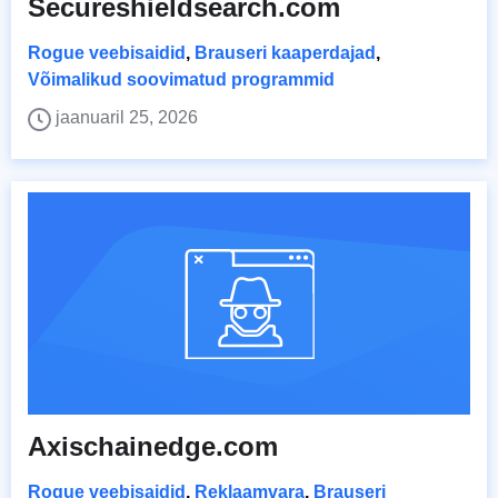
Secureshieldsearch.com
Rogue veebisaidid
,
Brauseri kaaperdajad
,
Võimalikud soovimatud programmid
jaanuaril 25, 2026
Axischainedge.com
Rogue veebisaidid
,
Reklaamvara
,
Brauseri