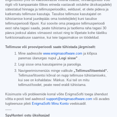
tingimustes (mis on käesolevasse viitena lisatud; hinnakujundus võib
riigiti või kampaaniate lõikes erineda vastavalt ostulehe üksikasjadele)
sätestatud hinnaga ja tellimusperioodiks, eeldusel, et olete pideva ja
katkematu tellimuse kasutaja. Tasulise tellimuse kasutajatel on
tühistamise korral juurdepääs oma tootele(dele) kuni tasulise
tellimusperioodi lõpuni. Kui soovite oma praeguse tellimusperioodi
eest raha tagasi saada, peate tühistama ja taotlema raha tagasi 30
päeva jooksul alates viimasest ostust ning te lõpetate kohe täieliku
funktsionaalsuse saamise, kui teie tagasimakse on töödeldud.
Tellimuse või prooviperioodi saate tühistada järgmiselt:
Mine aadressile
www.enigmasoftware.com
ja klõpsa
paremas ülanurgas nupul
„Logi sisse”
.
Logi sisse oma kasutajanime ja parooliga.
Navigeerimismenüüs minge valikule
„Tellimus/litsentsid“.
Tellimuse/litsentsi kõrval on nupp tellimuse tühistamiseks,
kui see on kohaldatav. Märkus. Kui teil on mitu
tellimust/toodet, peate need eraldi tühistama.
Küsimuste või probleemide korral võite EnigmaSofti toega ühendust
võtta e-posti teel aadressil
support@enigmasoftware.com
või avades
tugiteenuse pileti
EnigmaSofti Minu Konto
veebisaidil.
------
SpyHunteri ostu üksikasjad