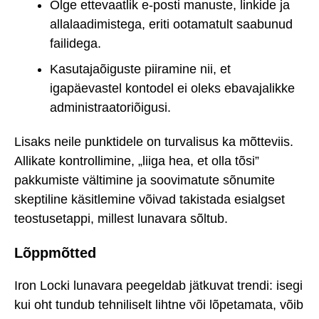
Olge ettevaatlik e-posti manuste, linkide ja
allalaadimistega, eriti ootamatult saabunud
failidega.
Kasutajaõiguste piiramine nii, et
igapäevastel kontodel ei oleks ebavajalikke
administraatoriõigusi.
Lisaks neile punktidele on turvalisus ka mõtteviis.
Allikate kontrollimine, „liiga hea, et olla tõsi”
pakkumiste vältimine ja soovimatute sõnumite
skeptiline käsitlemine võivad takistada esialgset
teostusetappi, millest lunavara sõltub.
Lõppmõtted
Iron Locki lunavara peegeldab jätkuvat trendi: isegi
kui oht tundub tehniliselt lihtne või lõpetamata, võib