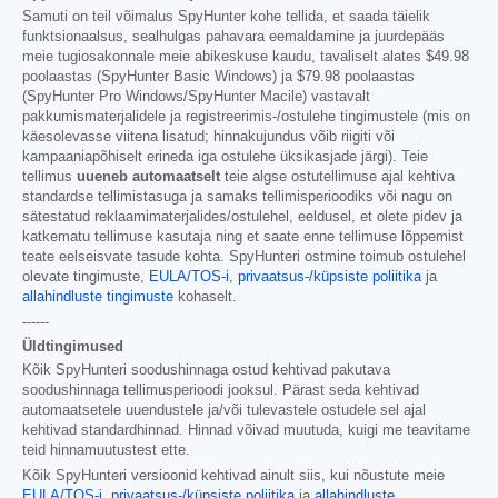
Samuti on teil võimalus SpyHunter kohe tellida, et saada täielik
funktsionaalsus, sealhulgas pahavara eemaldamine ja juurdepääs
meie tugiosakonnale meie abikeskuse kaudu, tavaliselt alates
$49.98
poolaastas (SpyHunter Basic Windows) ja
$79.98
poolaastas
(SpyHunter Pro Windows/SpyHunter Macile) vastavalt
pakkumismaterjalidele ja registreerimis-/ostulehe tingimustele (mis on
käesolevasse viitena lisatud; hinnakujundus võib riigiti või
kampaaniapõhiselt erineda iga ostulehe üksikasjade järgi). Teie
tellimus
uueneb automaatselt
teie algse ostutellimuse ajal kehtiva
standardse tellimistasuga ja samaks tellimisperioodiks või nagu on
sätestatud reklaamimaterjalides/ostulehel, eeldusel, et olete pidev ja
katkematu tellimuse kasutaja ning et saate enne tellimuse lõppemist
teate eelseisvate tasude kohta. SpyHunteri ostmine toimub ostulehel
olevate tingimuste,
EULA/TOS-i
,
privaatsus-/küpsiste poliitika
ja
allahindluste tingimuste
kohaselt.
------
Üldtingimused
Kõik SpyHunteri soodushinnaga ostud kehtivad pakutava
soodushinnaga tellimusperioodi jooksul. Pärast seda kehtivad
automaatsetele uuendustele ja/või tulevastele ostudele sel ajal
kehtivad standardhinnad. Hinnad võivad muutuda, kuigi me teavitame
teid hinnamuutustest ette.
Kõik SpyHunteri versioonid kehtivad ainult siis, kui nõustute meie
EULA/TOS-i
,
privaatsus-/küpsiste poliitika
ja
allahindluste