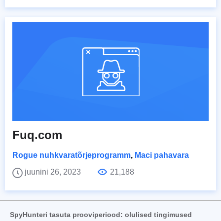
Fuq.com
Rogue nuhkvaratõrjeprogramm
,
Maci pahavara
juunini 26, 2023
21,188
SpyHunteri tasuta prooviperiood: olulised tingimused