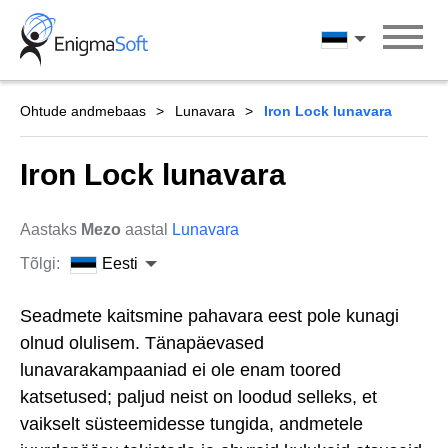
Skip
to
Eesti
content
Ohtude andmebaas
Lunavara
Iron Lock lunavara
Iron Lock lunavara
Aastaks
Mezo
aastal
Lunavara
Tõlgi:
Eesti
Seadmete kaitsmine pahavara eest pole kunagi
olnud olulisem. Tänapäevased
lunavarakampaaniad ei ole enam toored
katsetused; paljud neist on loodud selleks, et
vaikselt süsteemidesse tungida, andmetele