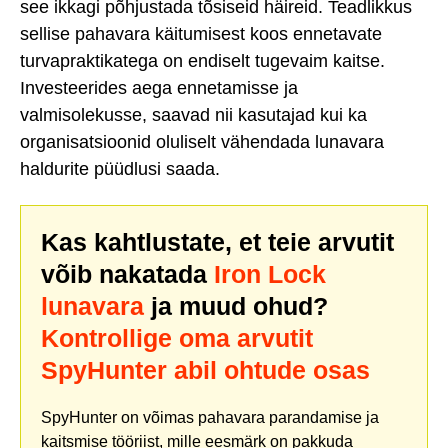
see ikkagi põhjustada tõsiseid häireid. Teadlikkus
sellise pahavara käitumisest koos ennetavate
turvapraktikatega on endiselt tugevaim kaitse.
Investeerides aega ennetamisse ja
valmisolekusse, saavad nii kasutajad kui ka
organisatsioonid oluliselt vähendada lunavara
haldurite püüdlusi saada.
Kas kahtlustate, et teie arvutit
võib nakatada
Iron Lock
lunavara
ja muud ohud?
Kontrollige oma arvutit
SpyHunter abil ohtude osas
SpyHunter on võimas pahavara parandamise ja
kaitsmise tööriist, mille eesmärk on pakkuda