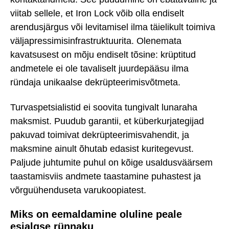
viitab sellele, et Iron Lock võib olla endiselt
arendusjärgus või levitamisel ilma täielikult toimiva
väljapressimisinfrastruktuurita. Olenemata
kavatsusest on mõju endiselt tõsine: krüptitud
andmetele ei ole tavaliselt juurdepääsu ilma
ründaja unikaalse dekrüpteerimisvõtmeta.
Turvaspetsialistid ei soovita tungivalt lunaraha
maksmist. Puudub garantii, et küberkurjategijad
pakuvad toimivat dekrüpteerimisvahendit, ja
maksmine ainult õhutab edasist kuritegevust.
Paljude juhtumite puhul on kõige usaldusväärsem
taastamisviis andmete taastamine puhastest ja
võrguühenduseta varukoopiatest.
Miks on eemaldamine oluline peale
esialgse rünnaku