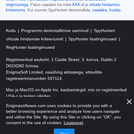
tingimustega
. Palun vaadake ka meie
KKK-d
ja
ohtude hindamise
kriteeriume
. Kui soovite SpyHunteri desinstallida,
vaadake, kuidas
.
Kodu
Programmi desinstallimise sammud
SpyHunteri
ohtude hindamise kriteeriumid
SpyHunter lisatingimused
RegHunter lisatingimused
Registreeritud asukoht: 1 Castle Street, 3. korrus, Dublin 2
D02XD82 Iirimaa.
EnigmaSoft Limited, osaühing aktsiatega, ettevõtte
registreerimisnumber 597114.
Mac ja MacOS on Apple Inc. kaubamärgid, mis on registreeritud
USA-s ja teistes riikides.
Enigmasoftware.com uses cookies to provide you with a
Autoriõigus 2016-
2026
. EnigmaSoft Ltd. Kõik õigused kaitstud.
better browsing experience and analyze how users navigate
and utilize the Site. By using this Site or clicking on "OK", you
consent to the use of cookies.
Lisateavet
.