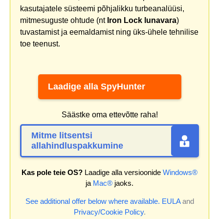
kasutajatele süsteemi põhjalikku turbeanalüüsi,
mitmesuguste ohtude (nt
Iron Lock lunavara
)
tuvastamist ja eemaldamist ning üks-ühele tehnilise
toe teenust.
Laadige alla SpyHunter
Säästke oma ettevõtte raha!
Mitme litsentsi
allahindluspakkumine
Kas pole teie OS?
Laadige alla versioonide
Windows®
ja
Mac®
jaoks.
See additional offer below where available.
EULA
and
Privacy/Cookie Policy
.