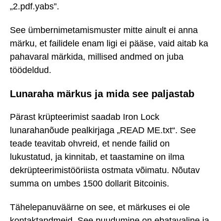
„2.pdf.yabs”.
See ümbernimetamismuster mitte ainult ei anna
märku, et failidele enam ligi ei pääse, vaid aitab ka
pahavaral märkida, millised andmed on juba
töödeldud.
Lunaraha märkus ja mida see paljastab
Pärast krüpteerimist saadab Iron Lock
lunarahanõude pealkirjaga „READ ME.txt“. See
teade teavitab ohvreid, et nende failid on
lukustatud, ja kinnitab, et taastamine on ilma
dekrüpteerimistööriista ostmata võimatu. Nõutav
summa on umbes 1500 dollarit Bitcoinis.
Tähelepanuväärne on see, et märkuses ei ole
kontaktandmeid. See puudumine on ebatavaline ja