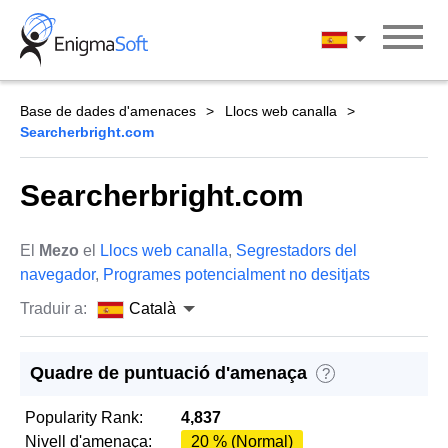
Skip
to
Català
content
Base de dades d'amenaces
Llocs web canalla
Searcherbright.com
Searcherbright.com
El
Mezo
el
Llocs web canalla
,
Segrestadors del
navegador
,
Programes potencialment no desitjats
Traduir a:
Català
Quadre de puntuació d'amenaça
?
Popularity Rank:
4,837
Nivell d'amenaça:
20 % (Normal)