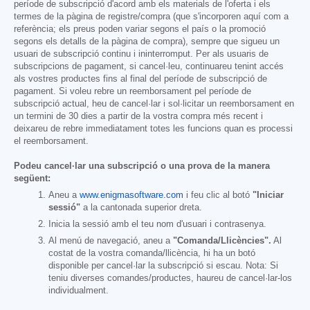
període de subscripció d'acord amb els materials de l'oferta i els
termes de la pàgina de registre/compra (que s'incorporen aquí com a
referència; els preus poden variar segons el país o la promoció
segons els detalls de la pàgina de compra), sempre que sigueu un
usuari de subscripció continu i ininterromput. Per als usuaris de
subscripcions de pagament, si cancel·leu, continuareu tenint accés
als vostres productes fins al final del període de subscripció de
pagament. Si voleu rebre un reemborsament pel període de
subscripció actual, heu de cancel·lar i sol·licitar un reemborsament en
un termini de 30 dies a partir de la vostra compra més recent i
deixareu de rebre immediatament totes les funcions quan es processi
el reemborsament.
Podeu cancel·lar una subscripció o una prova de la manera
següent:
Aneu a
www.enigmasoftware.com
i feu clic al botó
"Iniciar
sessió"
a la cantonada superior dreta.
Inicia la sessió amb el teu nom d'usuari i contrasenya.
Al menú de navegació, aneu a
"Comanda/Llicències".
Al
costat de la vostra comanda/llicència, hi ha un botó
disponible per cancel·lar la subscripció si escau. Nota: Si
teniu diverses comandes/productes, haureu de cancel·lar-los
individualment.