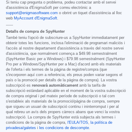
Si teniu cap pregunta o problema, podeu contactar amb el servei
d'assistència d'EnigmaSoft per correu electrònic a
support@enigmasoftware.com
o obrint un tiquet d'assistència al lloc
web
MyAccount d'EnigmaSoft
.
------
Detalls de compra de SpyHunter
També teniu l'opció de subscriure-us a SpyHunter immediatament per
obtenir totes les funcions, inclosa l'eliminació de programari maliciós i
l'accés al nostre departament d'assistència a través del nostre servei
d'assistència, que normalment comença a
$49.98
semestralment
(SpyHunter Basic per a Windows) i
$79.98
semestralment (SpyHunter
Pro per a Windows/SpyHunter per a Mac) d'acord amb els materials
de l'oferta i els termes de la pàgina de registre/compra (que
s'incorporen aquí com a referència; els preus poden variar segons el
país o la promoció per detalls de la pàgina de compra). La vostra
subscripció es
renovarà automàticament
amb la tarifa de
subscripció estàndard aplicable en el moment de la vostra subscripció
de compra original i pel mateix període de subscripció o tal com
s'estableix als materials de la promoció/pàgina de compra, sempre
que sigueu un usuari de subscripció continu i ininterromput i per al
qual rebreu un avís dels propers càrrecs abans que venci la vostra
subscripció. La compra de SpyHunter està subjecta als termes i
condicions de la pàgina de compra,
l'EULA/TOS
,
la política de
privadesa/galetes
i
les condicions de descompte
.