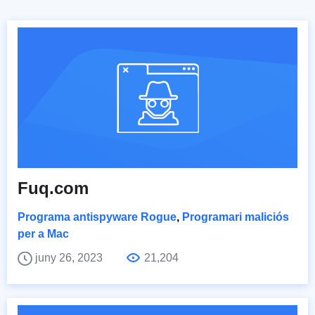
Fuq.com
Programa antispyware Rogue
,
Programari maliciós
per a Mac
juny 26, 2023
21,204