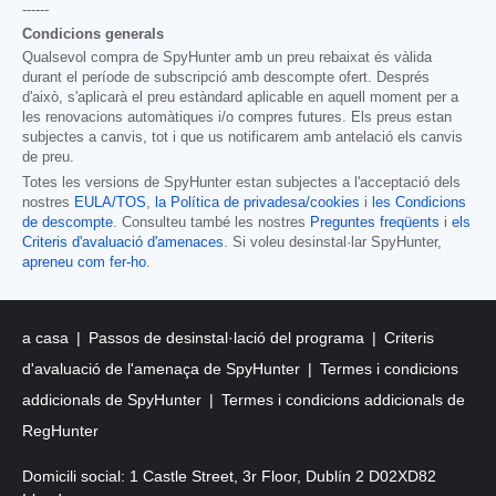
------
Condicions generals
Qualsevol compra de SpyHunter amb un preu rebaixat és vàlida
durant el període de subscripció amb descompte ofert. Després
d'això, s'aplicarà el preu estàndard aplicable en aquell moment per a
les renovacions automàtiques i/o compres futures. Els preus estan
subjectes a canvis, tot i que us notificarem amb antelació els canvis
de preu.
Totes les versions de SpyHunter estan subjectes a l'acceptació dels
nostres
EULA/TOS
,
la Política de privadesa/cookies
i
les Condicions
de descompte
. Consulteu també les nostres
Preguntes freqüents
i
els
Criteris d'avaluació d'amenaces
. Si voleu desinstal·lar SpyHunter,
apreneu com fer-ho
.
a casa
Passos de desinstal·lació del programa
Criteris
d'avaluació de l'amenaça de SpyHunter
Termes i condicions
addicionals de SpyHunter
Termes i condicions addicionals de
RegHunter
Domicili social: 1 Castle Street, 3r Floor, Dublín 2 D02XD82