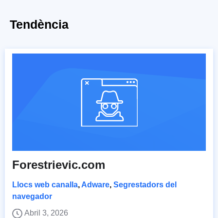
Tendència
Forestrievic.com
Llocs web canalla
,
Adware
,
Segrestadors del
navegador
Abril 3, 2026