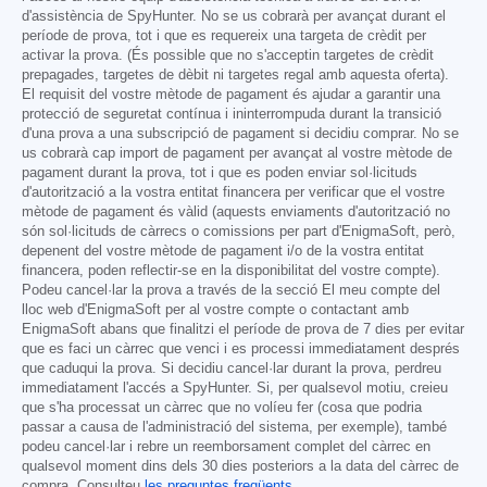
d'assistència de SpyHunter. No se us cobrarà per avançat durant el
període de prova, tot i que es requereix una targeta de crèdit per
activar la prova. (És possible que no s'acceptin targetes de crèdit
prepagades, targetes de dèbit ni targetes regal amb aquesta oferta).
El requisit del vostre mètode de pagament és ajudar a garantir una
protecció de seguretat contínua i ininterrompuda durant la transició
d'una prova a una subscripció de pagament si decidiu comprar. No se
us cobrarà cap import de pagament per avançat al vostre mètode de
pagament durant la prova, tot i que es poden enviar sol·licituds
d'autorització a la vostra entitat financera per verificar que el vostre
mètode de pagament és vàlid (aquests enviaments d'autorització no
són sol·licituds de càrrecs o comissions per part d'EnigmaSoft, però,
depenent del vostre mètode de pagament i/o de la vostra entitat
financera, poden reflectir-se en la disponibilitat del vostre compte).
Podeu cancel·lar la prova a través de la secció El meu compte del
lloc web d'EnigmaSoft per al vostre compte o contactant amb
EnigmaSoft abans que finalitzi el període de prova de 7 dies per evitar
que es faci un càrrec que venci i es processi immediatament després
que caduqui la prova. Si decidiu cancel·lar durant la prova, perdreu
immediatament l'accés a SpyHunter. Si, per qualsevol motiu, creieu
que s'ha processat un càrrec que no volíeu fer (cosa que podria
passar a causa de l'administració del sistema, per exemple), també
podeu cancel·lar i rebre un reemborsament complet del càrrec en
qualsevol moment dins dels 30 dies posteriors a la data del càrrec de
compra. Consulteu
les preguntes freqüents
.