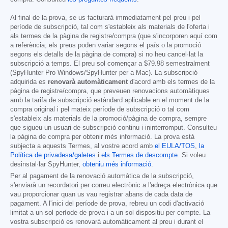
Al final de la prova, se us facturarà immediatament pel preu i pel
període de subscripció, tal com s'estableix als materials de l'oferta i
als termes de la pàgina de registre/compra (que s'incorporen aquí com
a referència; els preus poden variar segons el país o la promoció
segons els detalls de la pàgina de compra) si no heu cancel·lat la
subscripció a temps. El preu sol començar a
$79.98
semestralment
(SpyHunter Pro Windows/SpyHunter per a Mac). La subscripció
adquirida es
renovarà automàticament
d'acord amb els termes de la
pàgina de registre/compra, que preveuen renovacions automàtiques
amb la tarifa de subscripció estàndard aplicable en el moment de la
compra original i pel mateix període de subscripció o tal com
s'estableix als materials de la promoció/pàgina de compra, sempre
que sigueu un usuari de subscripció continu i ininterromput. Consulteu
la pàgina de compra per obtenir més informació. La prova està
subjecta a aquests Termes, al vostre acord amb
el EULA/TOS
,
la
Política de privadesa/galetes
i
els Termes de descompte
. Si voleu
desinstal·lar SpyHunter,
obteniu més informació
.
Per al pagament de la renovació automàtica de la subscripció,
s'enviarà un recordatori per correu electrònic a l'adreça electrònica que
vau proporcionar quan us vau registrar abans de cada data de
pagament. A l'inici del període de prova, rebreu un codi d'activació
limitat a un sol període de prova i a un sol dispositiu per compte. La
vostra subscripció es renovarà automàticament al preu i durant el