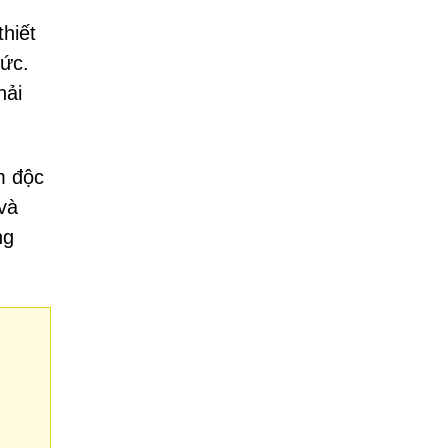
hiết
đức.
hải
m độc
 và
ng