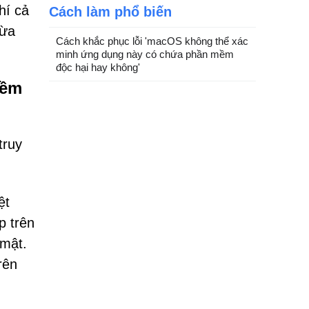
hí cả
Cách làm phổ biến
lừa
Cách khắc phục lỗi 'macOS không thể xác
minh ứng dụng này có chứa phần mềm
độc hại hay không'
mềm
truy
ệt
p trên
 mật.
rên