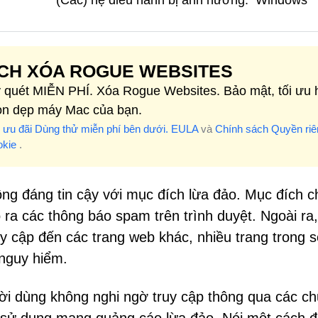
(Các) hệ điều hành bị ảnh hưởng:
Windows
CH XÓA ROGUE WEBSITES
 quét MIỄN PHÍ. Xóa Rogue Websites. Bảo mật, tối ưu 
ọn dẹp máy Mac của bạn.
 ưu đãi Dùng thử miễn phí bên dưới.
EULA
và
Chính sách Quyền riê
okie
.
g đáng tin cậy với mục đích lừa đảo. Mục đích c
 ra các thông báo spam trên trình duyệt. Ngoài ra
 cập đến các trang web khác, nhiều trang trong s
 nguy hiểm.
i dùng không nghi ngờ truy cập thông qua các c