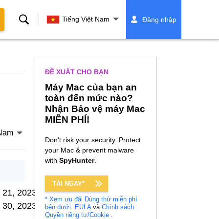
Tìm
Tiếng Việt Nam
Đăng nhập
kiếm
ĐỀ XUẤT CHO BẠN
Máy Mac của bạn an
toàn đến mức nào?
Nhận Bảo vệ máy Mac
MIỄN PHÍ!
 Nam
Don't risk your security. Protect
your Mac & prevent malware
with
SpyHunter
.
TẢI NGAY*
 21, 2023
* Xem ưu đãi Dùng thử miễn phí
 30, 2023
bên dưới.
EULA
và
Chính sách
Quyền riêng tư/Cookie
.