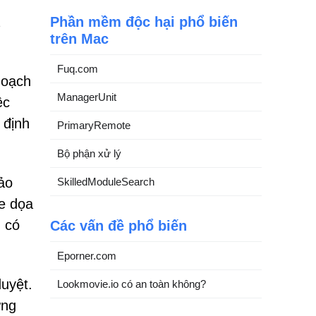
Phần mềm độc hại phổ biến
trên Mac
Fuq.com
hoạch
ManagerUnit
ệc
 định
PrimaryRemote
Bộ phận xử lý
ảo
SkilledModuleSearch
e dọa
 có
Các vấn đề phổ biến
Eporner.com
uyệt.
Lookmovie.io có an toàn không?
ứng