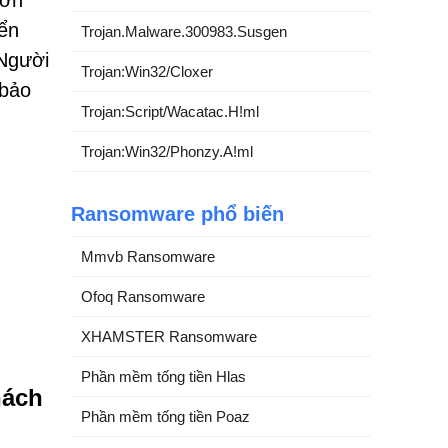
đơn
yển
Trojan.Malware.300983.Susgen
 Người
Trojan:Win32/Cloxer
 bảo
Trojan:Script/Wacatac.H!ml
Trojan:Win32/Phonzy.A!ml
Ransomware phổ biến
Mmvb Ransomware
Ofoq Ransomware
XHAMSTER Ransomware
Phần mềm tống tiền Hlas
hách
Phần mềm tống tiền Poaz