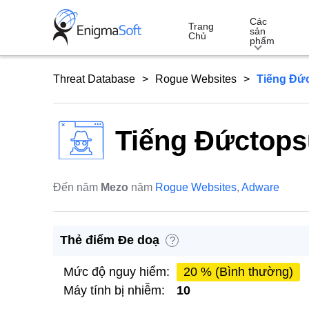
Skip
Các
to
Trang
sản
Chủ
phẩm
content
Threat Database
Rogue Websites
Tiếng Đứ
Tiếng Đứctops
Đến năm
Mezo
năm
Rogue Websites
,
Adware
Thẻ điểm Đe doạ
?
Mức độ nguy hiểm:
20 % (Bình thường)
Máy tính bị nhiễm:
10