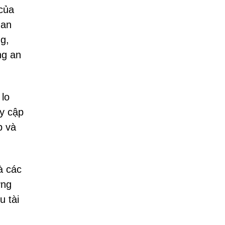
 của
 an
g,
ng an
 lo
y cập
p và
à các
ờng
u tài