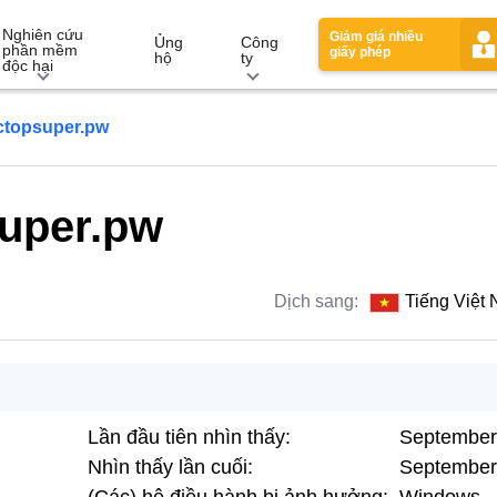
Nghiên cứu
Giảm giá nhiều
Ủng
Công
phần mềm
giấy phép
hộ
ty
độc hại
ctopsuper.pw
uper.pw
Dịch sang:
Tiếng Việt
Lần đầu tiên nhìn thấy:
September
Nhìn thấy lần cuối:
September