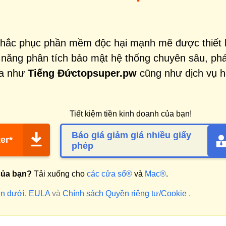
khắc phục phần mềm độc hại mạnh mẽ được thiết 
 năng phân tích bảo mật hệ thống chuyên sâu, phá
ọa như
Tiếng Đứctopsuper.pw
cũng như dịch vụ 
Tiết kiệm tiền kinh doanh của bạn!
Báo giá giảm giá nhiều giấy
er*
phép
của bạn?
Tải xuống cho
các cửa sổ®
và
Mac®
.
n dưới.
EULA
và
Chính sách Quyền riêng tư/Cookie
.