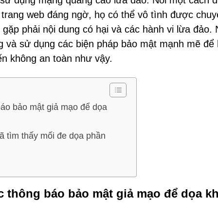
 sử dụng mạng quảng cáo lừa đảo. Nói một cách 
ố trang web đáng ngờ, họ có thể vô tình được chu
ặp phải nội dung có hại và các hành vi lừa đảo.
ng và sử dụng các biện pháp bảo mật mạnh mẽ để
ến không an toàn như vậy.
áo bảo mật giả mạo để dọa
ã tìm thấy mối đe dọa phần
 thông báo bảo mật giả mạo để dọa k