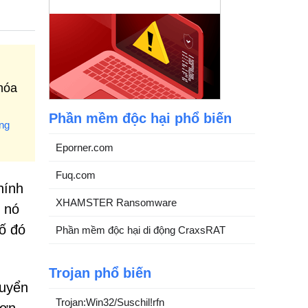
hóa
Phần mềm độc hại phổ biến
ng
Eporner.com
Fuq.com
hính
XHAMSTER Ransomware
, nó
ố đó
Phần mềm độc hại di động CraxsRAT
Trojan phổ biến
huyển
Trojan:Win32/Suschil!rfn