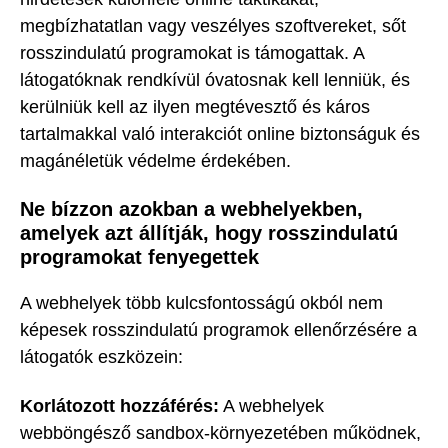
megbízhatatlan vagy veszélyes szoftvereket, sőt
rosszindulatú programokat is támogattak. A
látogatóknak rendkívül óvatosnak kell lenniük, és
kerülniük kell az ilyen megtévesztő és káros
tartalmakkal való interakciót online biztonságuk és
magánéletük védelme érdekében.
Ne bízzon azokban a webhelyekben,
amelyek azt állítják, hogy rosszindulatú
programokat fenyegettek
A webhelyek több kulcsfontosságú okból nem
képesek rosszindulatú programok ellenőrzésére a
látogatók eszközein:
Korlátozott hozzáférés:
A webhelyek
webböngésző sandbox-környezetében működnek,