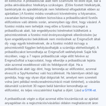
en keresztül. A próbaidőszak alatt nem számítunk fel előre díjat, bár a
próba aktiválásához hitelkártya szükséges. (Előre fizetett hitelkártyák,
bankkártyák és ajándékkártyák nem feltétlenül elfogadottak ebben az
ajánlatban.) A fizetési módra vonatkozó követelmény a folyamatos,
zavartalan biztonsági védelem biztosítása a próbaidőszakról fizetős
előfizetésre való áttérés során, amennyiben úgy dönt, hogy vásárol. A
fizetési módra nem terheljük meg előre a fizetési összeget a
próbaidőszak alatt, bár engedélyezési kérelmeket küldhetünk a
pénzintézetének a fizetési mód érvényességének ellenőrzésére (az
ilyen engedélyezési beküldések nem minősülnek az EnigmaSoft általi
díj- vagy egyéb kérelmeknek, de a fizetési módtól és/vagy a
pénzintézettől függően befolyásolhatják a számlája elérhetőségét). A
próbaidőszakot lemondhatja az EnigmaSoft webhelyének Saját fiók
részében, vagy a 7 napos próbaidőszak vége előtt felvéve az
EnigmaSofttal a kapcsolatot, hogy elkerülje a próbaidőszak lejárta
után azonnal esedékessé váló és feldolgozott díjat. Ha a
próbaidőszak alatt úgy dönt, hogy lemondja az előfizetést, azonnal
elveszíti a SpyHunterhez való hozzáférését. Ha bármilyen okból úgy
gondolja, hogy egy olyan díjat dolgoztak fel, amelyet nem szeretett
volna (ami például rendszeradminisztráció miatt történhet), a vásárlás
dátumától számított 30 napon belül bármikor lemondhatja az
előfizetést, és teljes visszatérítést kaphat a díjért. Lásd
a GYIK-ot
.
A próbaidőszak végén a díjat azonnal előre kiszámlázzuk az ajánlati
anyagokban és a regisztrációs/vásárlási oldalon meghatározott áron