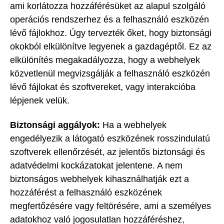
ami korlátozza hozzáférésüket az alapul szolgáló
operációs rendszerhez és a felhasználó eszközén
lévő fájlokhoz. Úgy tervezték őket, hogy biztonsági
okokból elkülönítve legyenek a gazdagéptől. Ez az
elkülönítés megakadályozza, hogy a webhelyek
közvetlenül megvizsgálják a felhasználó eszközén
lévő fájlokat és szoftvereket, vagy interakcióba
lépjenek velük.
Biztonsági aggályok:
Ha a webhelyek
engedélyezik a látogató eszközének rosszindulatú
szoftverek ellenőrzését, az jelentős biztonsági és
adatvédelmi kockázatokat jelentene. A nem
biztonságos webhelyek kihasználhatják ezt a
hozzáférést a felhasználó eszközének
megfertőzésére vagy feltörésére, ami a személyes
adatokhoz való jogosulatlan hozzáféréshez,