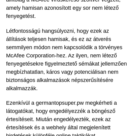
amely hamisan azonosított egy sor nem létező
fenyegetést.
Létfontosságú hangsúlyozni, hogy ezek az
állítások teljesen hamisak, és ez az átverés
semmilyen módon nem kapcsolódik a törvényes
McAfee Corporation-hez. Az ilyen, nem létező
fenyegetésekre figyelmeztető sémákat jellemzően
megbízhatatlan, káros vagy potenciálisan nem
biztonságos alkalmazások népszerűsítésére
alkalmazzák.
Ezenkívül a germantopsuper.pw megkérheti a
látogatókat, hogy engedélyezzék a böngésző
értesítéseit. Miután engedélyezték, ezek az
értesítések és a webhely által megjelenített
hirdetések különféle online taktikákat,