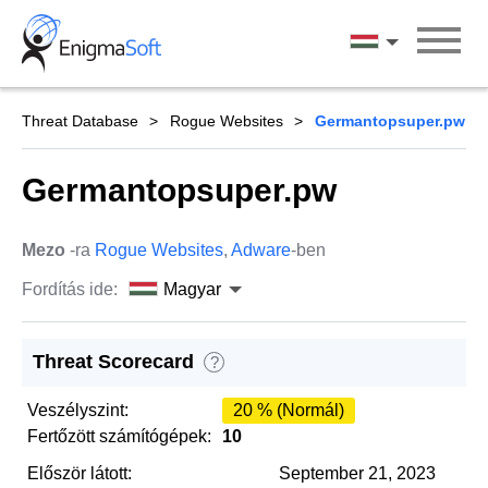
Skip
to
Magyar
content
Threat Database
Rogue Websites
Germantopsuper.pw
Germantopsuper.pw
Mezo
-ra
Rogue Websites
,
Adware
-ben
Fordítás ide:
Magyar
Threat Scorecard
?
Veszélyszint:
20 % (Normál)
Fertőzött számítógépek:
10
Először látott:
September 21, 2023