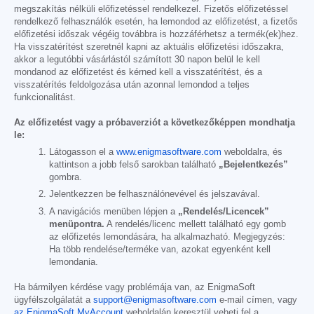
megszakítás nélküli előfizetéssel rendelkezel. Fizetős előfizetéssel
rendelkező felhasználók esetén, ha lemondod az előfizetést, a fizetős
előfizetési időszak végéig továbbra is hozzáférhetsz a termék(ek)hez.
Ha visszatérítést szeretnél kapni az aktuális előfizetési időszakra,
akkor a legutóbbi vásárlástól számított 30 napon belül le kell
mondanod az előfizetést és kérned kell a visszatérítést, és a
visszatérítés feldolgozása után azonnal lemondod a teljes
funkcionalitást.
Az előfizetést vagy a próbaverziót a következőképpen mondhatja
le:
Látogasson el a
www.enigmasoftware.com
weboldalra, és
kattintson a jobb felső sarokban található
„Bejelentkezés”
gombra.
Jelentkezzen be felhasználónevével és jelszavával.
A navigációs menüben lépjen a
„Rendelés/Licencek”
menüpontra.
A rendelés/licenc mellett található egy gomb
az előfizetés lemondására, ha alkalmazható. Megjegyzés:
Ha több rendelése/terméke van, azokat egyenként kell
lemondania.
Ha bármilyen kérdése vagy problémája van, az EnigmaSoft
ügyfélszolgálatát a
support@enigmasoftware.com
e-mail címen, vagy
az EnigmaSoft MyAccount
weboldalán keresztül veheti fel a