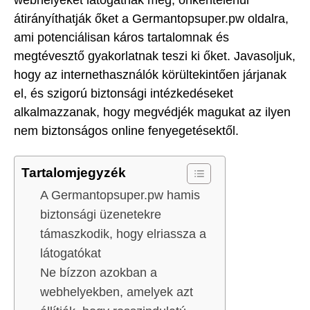
webhelyeket látogatnak meg, önkéntelenül
átirányíthatják őket a Germantopsuper.pw oldalra,
ami potenciálisan káros tartalomnak és
megtévesztő gyakorlatnak teszi ki őket. Javasoljuk,
hogy az internethasználók körültekintően járjanak
el, és szigorú biztonsági intézkedéseket
alkalmazzanak, hogy megvédjék magukat az ilyen
nem biztonságos online fenyegetésektől.
Tartalomjegyzék
A Germantopsuper.pw hamis
biztonsági üzenetekre
támaszkodik, hogy elriassza a
látogatókat
Ne bízzon azokban a
webhelyekben, amelyek azt