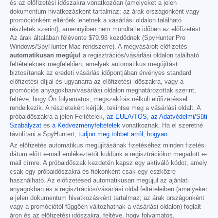
és az előfizetési időszakra vonatkozóan (amelyeket a jelen
dokumentum hivatkozásként tartalmaz; az árak országonként vagy
promóciónként eltérőek lehetnek a vásárlási oldalon található
részletek szerint), amennyiben nem mondta le időben az előfizetést.
Az árak általában félévente
$79.98
kezdődnek (SpyHunter Pro
Windows/SpyHunter Mac rendszerre). A megvásárolt előfizetés
automatikusan megújul
a regisztrációs/vásárlási oldalon található
feltételeknek megfelelően, amelyek automatikus megújítást
biztosítanak az eredeti vásárlás időpontjában érvényes standard
előfizetési díjjal és ugyanarra az előfizetési időszakra, vagy a
promóciós anyagokban/vásárlási oldalon meghatározottak szerint,
feltéve, hogy Ön folyamatos, megszakítás nélküli előfizetéssel
rendelkezik. A részletekért kérjük, tekintse meg a vásárlási oldalt. A
próbaidőszakra a jelen Feltételek,
az EULA/TOS
,
az Adatvédelmi/Süti
Szabályzat
és
a Kedvezményfeltételek
vonatkoznak. Ha el szeretné
távolítani a SpyHuntert,
tudjon meg többet arról, hogyan
.
Az előfizetés automatikus megújításának fizetéséhez minden fizetési
dátum előtt e-mail emlékeztetőt küldünk a regisztrációkor megadott e-
mail címre. A próbaidőszak kezdetén kapsz egy aktiváló kódot, amely
csak egy próbaidőszakra és fiókonként csak egy eszközre
használható. Az előfizetésed automatikusan megújul az ajánlati
anyagokban és a regisztrációs/vásárlási oldal feltételeiben (amelyeket
a jelen dokumentum hivatkozásként tartalmaz; az árak országonként
vagy a promóciótól függően változhatnak a vásárlási oldalon) foglalt
áron és az előfizetési időszakra, feltéve, hogy folyamatos,