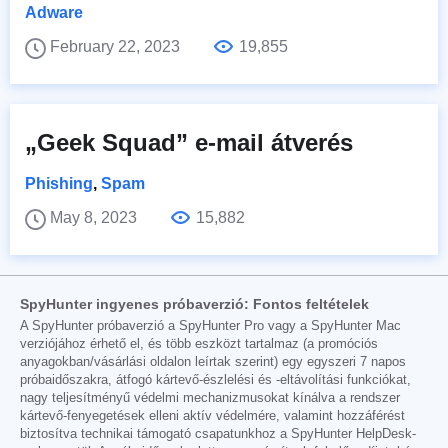
Adware
February 22, 2023
19,855
„Geek Squad” e-mail átverés
Phishing
,
Spam
May 8, 2023
15,882
SpyHunter ingyenes próbaverzió: Fontos feltételek
A SpyHunter próbaverzió a SpyHunter Pro vagy a SpyHunter Mac
verziójához érhető el, és több eszközt tartalmaz (a promóciós
anyagokban/vásárlási oldalon leírtak szerint) egy egyszeri 7 napos
próbaidőszakra, átfogó kártevő-észlelési és -eltávolítási funkciókat,
nagy teljesítményű védelmi mechanizmusokat kínálva a rendszer
kártevő-fenyegetések elleni aktív védelmére, valamint hozzáférést
biztosítva technikai támogató csapatunkhoz a SpyHunter HelpDesk-