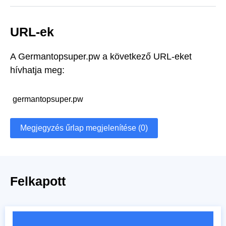
URL-ek
A Germantopsuper.pw a következő URL-eket
hívhatja meg:
germantopsuper.pw
Megjegyzés űrlap megjelenítése (0)
Felkapott