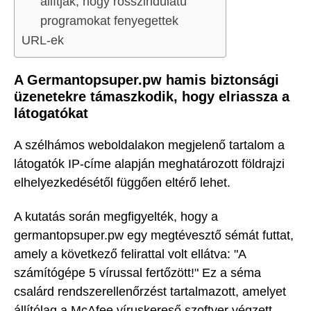
állítják, hogy rosszindulatú
programokat fenyegettek
URL-ek
A Germantopsuper.pw hamis biztonsági
üzenetekre támaszkodik, hogy elriassza a
látogatókat
A szélhámos weboldalakon megjelenő tartalom a
látogatók IP-címe alapján meghatározott földrajzi
elhelyezkedésétől függően eltérő lehet.
A kutatás során megfigyelték, hogy a
germantopsuper.pw egy megtévesztő sémát futtat,
amely a következő felirattal volt ellátva: "A
számítógépe 5 vírussal fertőzött!" Ez a séma
csalárd rendszerellenőrzést tartalmazott, amelyet
állítólag a McAfee víruskereső szoftver végzett,