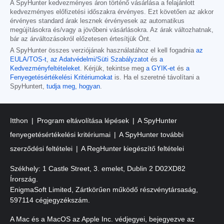
A SpyHunter kedvezményes áron történő vásárlása a felajánlott
kedvezményes előfizetési időszakra érvényes. Ezt követően az akkor
érvényes standard árak lesznek érvényesek az automatikus
megújításokra és/vagy a jövőbeni vásárlásokra. Az árak változhatnak,
bár az árváltozásokról előzetesen értesítjük Önt.
A SpyHunter összes verziójának használatához el kell fogadnia
az
EULA/TOS-t
,
az Adatvédelmi/Süti Szabályzatot
és
a
Kedvezményfeltételeket
. Kérjük, tekintse meg
a GYIK-et
és
a
Fenyegetésértékelési Kritériumokat
is. Ha el szeretné távolítani a
SpyHuntert,
tudja meg, hogyan
.
Itthon
Program eltávolítása lépések
A SpyHunter
fenyegetésértékelési kritériumai
A SpyHunter további
szerződési feltételei
A RegHunter kiegészítő feltételei
Székhely: 1 Castle Street, 3. emelet, Dublin 2 D02XD82
Írország.
EnigmaSoft Limited, Zártkörűen működő részvénytársaság,
597114 cégjegyzékszám.
A Mac és a MacOS az Apple Inc. védjegyei, bejegyezve az