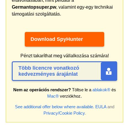
eltávolításában, mint például a
Germantopsuper.pw
, valamint egy-egy technikai
támogatási szolgáltatás.
Download SpyHunter
Pénzt takaríthat meg vállalkozása számára!
Több licencre vonatkozó
kedvezményes árajánlat
Nem az operációs rendszer?
Töltse le a
ablakok®
és
Mac®
verziókhoz.
See additional offer below where available.
EULA
and
Privacy/Cookie Policy
.