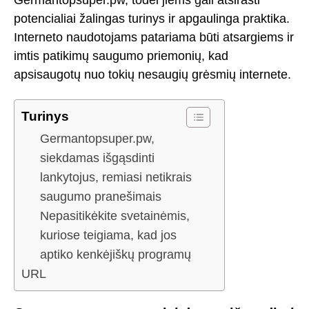
Germantopsuper.pw, todėl jiems gali atsirasti
potencialiai žalingas turinys ir apgaulinga praktika.
Interneto naudotojams patariama būti atsargiems ir
imtis patikimų saugumo priemonių, kad
apsisaugotų nuo tokių nesaugių grėsmių internete.
Turinys
Germantopsuper.pw,
siekdamas išgąsdinti
lankytojus, remiasi netikrais
saugumo pranešimais
Nepasitikėkite svetainėmis,
kuriose teigiama, kad jos
aptiko kenkėjiškų programų
URL