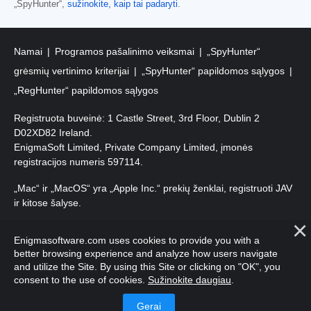
„SpyHunter“,
sužinokite, kaip tai padaryti
.
Namai
Programos pašalinimo veiksmai
„SpyHunter“
grėsmių vertinimo kriterijai
„SpyHunter“ papildomos sąlygos
„RegHunter“ papildomos sąlygos
Registruota buveinė: 1 Castle Street, 3rd Floor, Dublin 2
D02XD82 Ireland.
EnigmaSoft Limited, Private Company Limited, įmonės
registracijos numeris 597114.
„Mac“ ir „MacOS“ yra „Apple Inc.“ prekių ženklai, registruoti JAV
ir kitose šalyse.
Autorių teisės 2016-2026. EnigmaSoft Ltd. Visos teisės
Enigmasoftware.com uses cookies to provide you with a
saugomos.
better browsing experience and analyze how users navigate
and utilize the Site. By using this Site or clicking on "OK", you
consent to the use of cookies.
Sužinokite daugiau
.