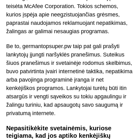
teisėta McAfee Corporation. Tokios schemos,
kurios įspėja apie neegzistuojančias grėsmes,
paprastai naudojamos reklamuojant nepatikimas,
žalingas ar galimai nesaugias programas.
Be to, germantopsuper.pw taip pat gali prašyti
lankytojų įjungti naršyklės pranešimus. Suteikus
šiuos pranešimus ir svetainėje rodomus skelbimus,
buvo patvirtinta įvairi internetinė taktika, nepatikima
arba pavojinga programinė įranga ir net
kenkėjiškos programos. Lankytojai turėtų būti itin
atsargūs ir vengti sąveikos su tokiu apgaulingu ir
žalingu turiniu, kad apsaugotų savo saugumą ir
privatumą internete.
Nepasitikėkite svetainėmis, kuriose
teigiama, kad jos aptiko kenkėjiškų