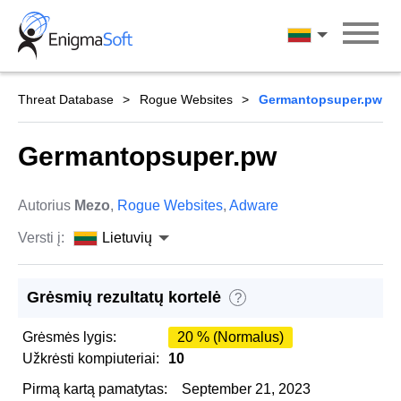
Skip
to
Lietuvių
content
Threat Database
Rogue Websites
Germantopsuper.pw
Germantopsuper.pw
Autorius
Mezo
,
Rogue Websites
,
Adware
Versti į:
Lietuvių
Grėsmių rezultatų kortelė
?
Grėsmės lygis:
20 % (Normalus)
Užkrėsti kompiuteriai:
10
Pirmą kartą pamatytas:
September 21, 2023