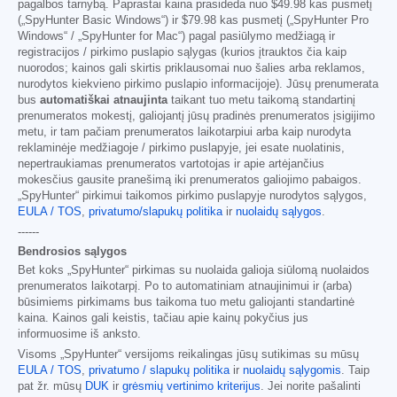
pagalbos tarnybą. Paprastai kaina prasideda nuo
$49.98
kas pusmetį
(„SpyHunter Basic Windows“) ir
$79.98
kas pusmetį („SpyHunter Pro
Windows“ / „SpyHunter for Mac“) pagal pasiūlymo medžiagą ir
registracijos / pirkimo puslapio sąlygas (kurios įtrauktos čia kaip
nuorodos; kainos gali skirtis priklausomai nuo šalies arba reklamos,
nurodytos kiekvieno pirkimo puslapio informacijoje). Jūsų prenumerata
bus
automatiškai atnaujinta
taikant tuo metu taikomą standartinį
prenumeratos mokestį, galiojantį jūsų pradinės prenumeratos įsigijimo
metu, ir tam pačiam prenumeratos laikotarpiui arba kaip nurodyta
reklaminėje medžiagoje / pirkimo puslapyje, jei esate nuolatinis,
nepertraukiamas prenumeratos vartotojas ir apie artėjančius
mokesčius gausite pranešimą iki prenumeratos galiojimo pabaigos.
„SpyHunter“ pirkimui taikomos pirkimo puslapyje nurodytos sąlygos,
EULA / TOS
,
privatumo/slapukų politika
ir
nuolaidų sąlygos
.
------
Bendrosios sąlygos
Bet koks „SpyHunter“ pirkimas su nuolaida galioja siūlomą nuolaidos
prenumeratos laikotarpį. Po to automatiniam atnaujinimui ir (arba)
būsimiems pirkimams bus taikoma tuo metu galiojanti standartinė
kaina. Kainos gali keistis, tačiau apie kainų pokyčius jus
informuosime iš anksto.
Visoms „SpyHunter“ versijoms reikalingas jūsų sutikimas su mūsų
EULA / TOS
,
privatumo / slapukų politika
ir
nuolaidų sąlygomis
. Taip
pat žr. mūsų
DUK
ir
grėsmių vertinimo kriterijus
. Jei norite pašalinti