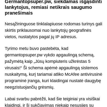
Germantopsuper.pw, siekdamas išgąsdinti
lankytojus, remiasi netikrais saugumo
pranešimais
Nesąžininguose tinklalapiuose rodomas turinys gali
skirtis priklausomai nuo lankytojų geografinės
vietos, nustatytos pagal jų IP adresus.
Tyrimo metu buvo pastebėta, kad
germantopsuper.pw vykdo apgaulingą schemą,
pažymėtą kaip „Jūsų kompiuteris užkrėstas 5
virusais!“ Ši schema apėmė apgaulingą sistemos
nuskaitymą, kurį tariamai atliko McAfee antivirusinė
programinė įranga, kuri klaidingai nustatė daugybę
neegzistuojančių grėsmių.
Labai svarbu pabrėžti, kad šie teiginiai yra visiškai
klaidingi, ir ši sukčiavimas niekaip nesusijęs su