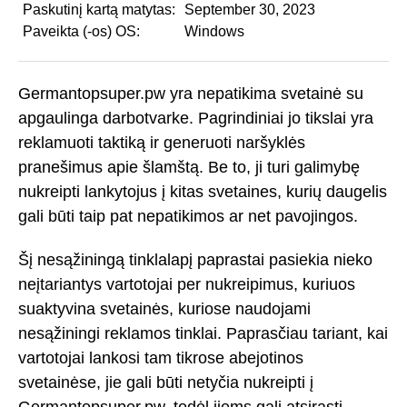
Paskutinį kartą matytas:
September 30, 2023
Paveikta (-os) OS:
Windows
Germantopsuper.pw yra nepatikima svetainė su
apgaulinga darbotvarke. Pagrindiniai jo tikslai yra
reklamuoti taktiką ir generuoti naršyklės
pranešimus apie šlamštą. Be to, ji turi galimybę
nukreipti lankytojus į kitas svetaines, kurių daugelis
gali būti taip pat nepatikimos ar net pavojingos.
Šį nesąžiningą tinklalapį paprastai pasiekia nieko
neįtariantys vartotojai per nukreipimus, kuriuos
suaktyvina svetainės, kuriose naudojami
nesąžiningi reklamos tinklai. Paprasčiau tariant, kai
vartotojai lankosi tam tikrose abejotinos
svetainėse, jie gali būti netyčia nukreipti į