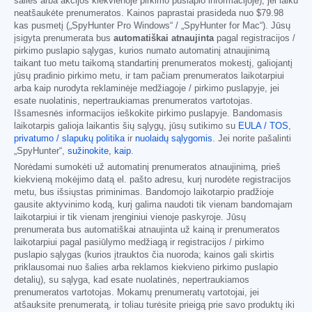
šalies arba akcijos kiekvienoje pirkimo puslapio informacijoje), jei laiku
neatšaukėte prenumeratos. Kainos paprastai prasideda nuo
$79.98
kas pusmetį („SpyHunter Pro Windows“ / „SpyHunter for Mac“). Jūsų
įsigyta prenumerata bus
automatiškai atnaujinta
pagal registracijos /
pirkimo puslapio sąlygas, kurios numato automatinį atnaujinimą
taikant tuo metu taikomą standartinį prenumeratos mokestį, galiojantį
jūsų pradinio pirkimo metu, ir tam pačiam prenumeratos laikotarpiui
arba kaip nurodyta reklaminėje medžiagoje / pirkimo puslapyje, jei
esate nuolatinis, nepertraukiamas prenumeratos vartotojas.
Išsamesnės informacijos ieškokite pirkimo puslapyje. Bandomasis
laikotarpis galioja laikantis šių sąlygų, jūsų sutikimo su
EULA / TOS
,
privatumo / slapukų politika
ir
nuolaidų sąlygomis
. Jei norite pašalinti
„SpyHunter“,
sužinokite, kaip
.
Norėdami sumokėti už automatinį prenumeratos atnaujinimą, prieš
kiekvieną mokėjimo datą el. pašto adresu, kurį nurodėte registracijos
metu, bus išsiųstas priminimas. Bandomojo laikotarpio pradžioje
gausite aktyvinimo kodą, kurį galima naudoti tik vienam bandomajam
laikotarpiui ir tik vienam įrenginiui vienoje paskyroje. Jūsų
prenumerata bus automatiškai atnaujinta už kainą ir prenumeratos
laikotarpiui pagal pasiūlymo medžiagą ir registracijos / pirkimo
puslapio sąlygas (kurios įtrauktos čia nuoroda; kainos gali skirtis
priklausomai nuo šalies arba reklamos kiekvieno pirkimo puslapio
detalių), su sąlyga, kad esate nuolatinės, nepertraukiamos
prenumeratos vartotojas. Mokamų prenumeratų vartotojai, jei
atšauksite prenumeratą, ir toliau turėsite prieigą prie savo produktų iki