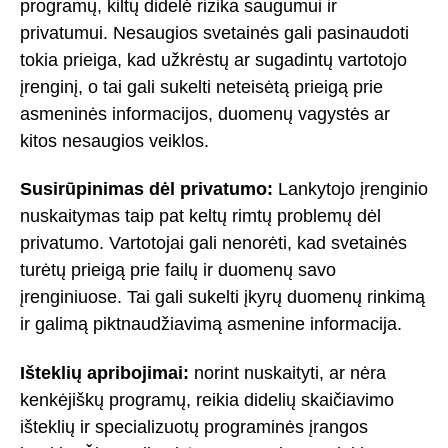
programų, kiltų didelė rizika saugumui ir
privatumui. Nesaugios svetainės gali pasinaudoti
tokia prieiga, kad užkrėstų ar sugadintų vartotojo
įrenginį, o tai gali sukelti neteisėtą prieigą prie
asmeninės informacijos, duomenų vagystės ar
kitos nesaugios veiklos.
Susirūpinimas dėl privatumo:
Lankytojo įrenginio
nuskaitymas taip pat keltų rimtų problemų dėl
privatumo. Vartotojai gali nenorėti, kad svetainės
turėtų prieigą prie failų ir duomenų savo
įrenginiuose. Tai gali sukelti įkyrų duomenų rinkimą
ir galimą piktnaudžiavimą asmenine informacija.
Išteklių apribojimai:
norint nuskaityti, ar nėra
kenkėjiškų programų, reikia didelių skaičiavimo
išteklių ir specializuotų programinės įrangos