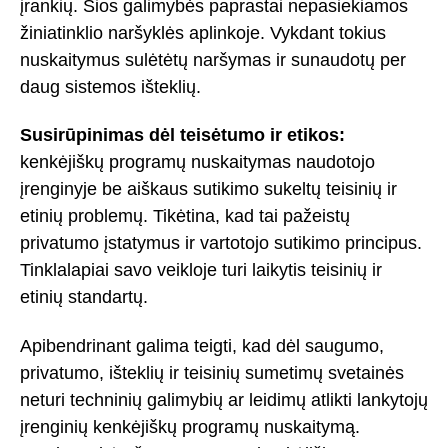
įrankių. Šios galimybės paprastai nepasiekiamos
žiniatinklio naršyklės aplinkoje. Vykdant tokius
nuskaitymus sulėtėtų naršymas ir sunaudotų per
daug sistemos išteklių.
Susirūpinimas dėl teisėtumo ir etikos:
kenkėjiškų programų nuskaitymas naudotojo
įrenginyje be aiškaus sutikimo sukeltų teisinių ir
etinių problemų. Tikėtina, kad tai pažeistų
privatumo įstatymus ir vartotojo sutikimo principus.
Tinklalapiai savo veikloje turi laikytis teisinių ir
etinių standartų.
Apibendrinant galima teigti, kad dėl saugumo,
privatumo, išteklių ir teisinių sumetimų svetainės
neturi techninių galimybių ar leidimų atlikti lankytojų
įrenginių kenkėjiškų programų nuskaitymą.