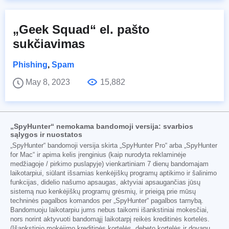
„Geek Squad“ el. pašto
sukčiavimas
Phishing
,
Spam
May 8, 2023
15,882
„SpyHunter“ nemokama bandomoji versija: svarbios
sąlygos ir nuostatos
„SpyHunter“ bandomoji versija skirta „SpyHunter Pro“ arba „SpyHunter
for Mac“ ir apima kelis įrenginius (kaip nurodyta reklaminėje
medžiagoje / pirkimo puslapyje) vienkartiniam 7 dienų bandomajam
laikotarpiui, siūlant išsamias kenkėjiškų programų aptikimo ir šalinimo
funkcijas, didelio našumo apsaugas, aktyviai apsaugančias jūsų
sistemą nuo kenkėjiškų programų grėsmių, ir prieigą prie mūsų
techninės pagalbos komandos per „SpyHunter“ pagalbos tarnybą.
Bandomuoju laikotarpiu jums nebus taikomi išankstiniai mokesčiai,
nors norint aktyvuoti bandomąjį laikotarpį reikės kreditinės kortelės.
(Išankstinio mokėjimo kreditinės kortelės, debeto kortelės ir dovanų