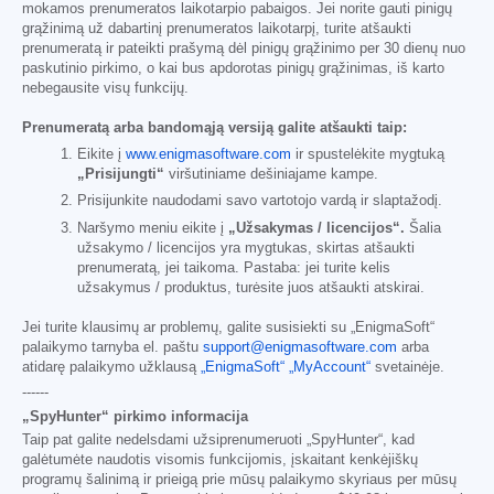
mokamos prenumeratos laikotarpio pabaigos. Jei norite gauti pinigų
grąžinimą už dabartinį prenumeratos laikotarpį, turite atšaukti
prenumeratą ir pateikti prašymą dėl pinigų grąžinimo per 30 dienų nuo
paskutinio pirkimo, o kai bus apdorotas pinigų grąžinimas, iš karto
nebegausite visų funkcijų.
Prenumeratą arba bandomąją versiją galite atšaukti taip:
Eikite į
www.enigmasoftware.com
ir spustelėkite mygtuką
„Prisijungti“
viršutiniame dešiniajame kampe.
Prisijunkite naudodami savo vartotojo vardą ir slaptažodį.
Naršymo meniu eikite į
„Užsakymas / licencijos“.
Šalia
užsakymo / licencijos yra mygtukas, skirtas atšaukti
prenumeratą, jei taikoma. Pastaba: jei turite kelis
užsakymus / produktus, turėsite juos atšaukti atskirai.
Jei turite klausimų ar problemų, galite susisiekti su „EnigmaSoft“
palaikymo tarnyba el. paštu
support@enigmasoftware.com
arba
atidarę palaikymo užklausą
„EnigmaSoft“ „MyAccount“
svetainėje.
------
„SpyHunter“ pirkimo informacija
Taip pat galite nedelsdami užsiprenumeruoti „SpyHunter“, kad
galėtumėte naudotis visomis funkcijomis, įskaitant kenkėjiškų
programų šalinimą ir prieigą prie mūsų palaikymo skyriaus per mūsų