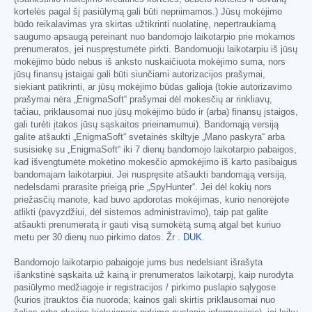
kortelės pagal šį pasiūlymą gali būti nepriimamos.) Jūsų mokėjimo
būdo reikalavimas yra skirtas užtikrinti nuolatinę, nepertraukiamą
saugumo apsaugą pereinant nuo bandomojo laikotarpio prie mokamos
prenumeratos, jei nuspręstumėte pirkti. Bandomuoju laikotarpiu iš jūsų
mokėjimo būdo nebus iš anksto nuskaičiuota mokėjimo suma, nors
jūsų finansų įstaigai gali būti siunčiami autorizacijos prašymai,
siekiant patikrinti, ar jūsų mokėjimo būdas galioja (tokie autorizavimo
prašymai nėra „EnigmaSoft“ prašymai dėl mokesčių ar rinkliavų,
tačiau, priklausomai nuo jūsų mokėjimo būdo ir (arba) finansų įstaigos,
gali turėti įtakos jūsų sąskaitos prieinamumui). Bandomąją versiją
galite atšaukti „EnigmaSoft“ svetainės skiltyje „Mano paskyra“ arba
susisiekę su „EnigmaSoft“ iki 7 dienų bandomojo laikotarpio pabaigos,
kad išvengtumėte mokėtino mokesčio apmokėjimo iš karto pasibaigus
bandomajam laikotarpiui. Jei nuspręsite atšaukti bandomąją versiją,
nedelsdami prarasite prieigą prie „SpyHunter“. Jei dėl kokių nors
priežasčių manote, kad buvo apdorotas mokėjimas, kurio nenorėjote
atlikti (pavyzdžiui, dėl sistemos administravimo), taip pat galite
atšaukti prenumeratą ir gauti visą sumokėtą sumą atgal bet kuriuo
metu per 30 dienų nuo pirkimo datos. Žr .
DUK
.
Bandomojo laikotarpio pabaigoje jums bus nedelsiant išrašyta
išankstinė sąskaita už kainą ir prenumeratos laikotarpį, kaip nurodyta
pasiūlymo medžiagoje ir registracijos / pirkimo puslapio sąlygose
(kurios įtrauktos čia nuoroda; kainos gali skirtis priklausomai nuo