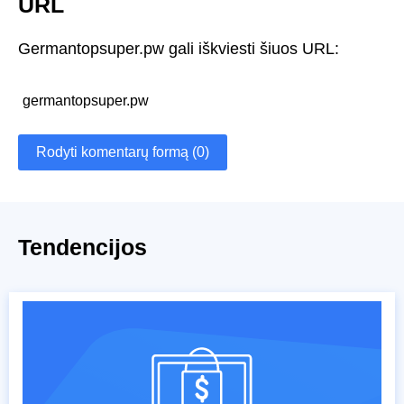
URL
Germantopsuper.pw gali iškviesti šiuos URL:
germantopsuper.pw
Rodyti komentarų formą (0)
Tendencijos