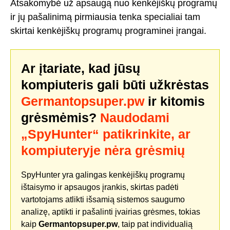
Atsakomybė už apsaugą nuo kenkėjiškų programų
ir jų pašalinimą pirmiausia tenka specialiai tam
skirtai kenkėjiškų programų programinei įrangai.
Ar įtariate, kad jūsų
kompiuteris gali būti užkrėstas
Germantopsuper.pw
ir kitomis
grėsmėmis?
Naudodami
„SpyHunter“ patikrinkite, ar
kompiuteryje nėra grėsmių
SpyHunter yra galingas kenkėjiškų programų
ištaisymo ir apsaugos įrankis, skirtas padėti
vartotojams atlikti išsamią sistemos saugumo
analizę, aptikti ir pašalinti įvairias grėsmes, tokias
kaip
Germantopsuper.pw
, taip pat individualią