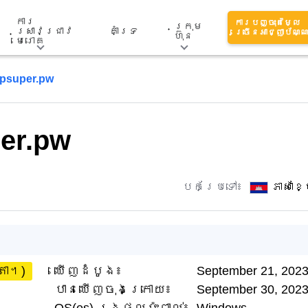
ការ
ការបញ្ចុះតម្លៃ
ក្រុម
ស្រាវជ្រាវ
គាំទ្រ
ច្រើនអាជ្ញាប័ណ្
ហ៊ុន
មេរោគ
psuper.pw
er.pw
បកប្រែទៅ៖
ភាសាខ
តា។)
ឃើញដំបូង៖
September 21, 202
បានឃើញចុងក្រោយ៖
September 30, 202