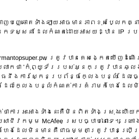
តាញបញ្ឆោតទាំងឡាយអាចមានភាពខុសប្លែកគ្ន
អ្នកទស្សនា ដែលកំណត់ដោយអាសយដ្ឋាន IP រប
rmantopsuper.pw ត្រូវបានគេសង្កេតឃើញដំណ
្លាកថា 'កុំព្យូទ័ររបស់អ្នកត្រូវបានឆ្ល
ព័ន្ធនឹងការស្កែនប្រព័ន្ធក្លែងបន្លំ ដែលធ្
ee ដែលក្លែងបន្លំកំណត់ការគំរាមកំហែងដែលម
ក់ថាការអះអាងទាំងនេះគឺមិនពិតទាំងស្រុង ហើយ
យសាជីវកម្ម McAfee ស្របច្បាប់នោះទេ។ គ្រោ
ំហែងដែលមិនមានគឺជាធម្មតាត្រូវបានប្រើប្