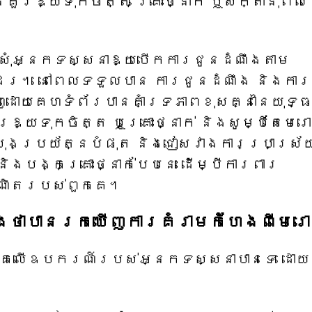
នគួរឱ្យទុកចិត្ត គ្រោះថ្នាក់ ឬសក្តានុពល
ស្នើសុំអ្នកទស្សនាឱ្យបើកការជូនដំណឹងតាម
ែរ។ នៅពេលទទួលបាន ការជូនដំណឹង និងការ
ញដោយគេហទំព័របានគាំទ្រភាពខុសគ្នានៃយុទ្
្យទុកចិត្ត ឬគ្រោះថ្នាក់ និងសូម្បីតែមេ
ងប្រយ័ត្នបំផុត និងជៀសវាងការប្រាស្រ័
ងបង្កគ្រោះថ្នាក់បែបនេះ ដើម្បីការពារ
ឺណិតរបស់ពួកគេ។
ាងថាបានរកឃើញការគំរាមកំហែងពីមេរ
រោគលើឧបករណ៍របស់អ្នកទស្សនាបានទេ ដោយ