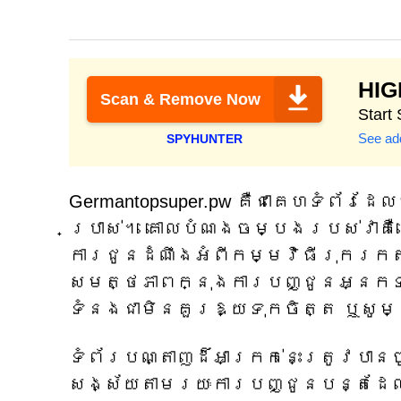
HI
Scan & Remove Now
Start
See add
SPYHUNTER
Germantopsuper.pw គឺជាគេហទំព័រ
ប្រាស់។ គោលបំណងចម្បងរបស់វាគឺដ
ការជូនដំណឹងអំពីកម្មវិធីរុករកតាម
សមត្ថភាពក្នុងការបញ្ជូនអ្នកទស
ទំនងជាមិនគួរឱ្យទុកចិត្ត ឬសូម្បី
ទំព័របណ្តាញដ៏អាក្រក់នេះត្រូវបាន
សង្ស័យតាមរយៈការបញ្ជូនបន្តដែល