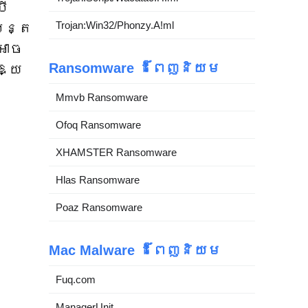
រើ
Trojan:Win32/Phonzy.A!ml
បន្ត
អាច
Ransomware ដ៏ពេញនិយម
ឱ្យ​
​
Mmvb Ransomware
Ofoq Ransomware
XHAMSTER Ransomware
Hlas Ransomware
Poaz Ransomware
Mac Malware ដ៏ពេញនិយម
Fuq.com
ManagerUnit