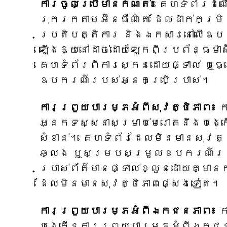
ការចូលប្រើមានកំណត់៖
គេហទំព័រដំណ
រុករកតាមអ៊ីនធឺណិត ដែលដាក់កម្រិ
ប្រតិបត្តិការ និងឯកសារនៅលើឧប
ឡើងឱ្យនៅដាច់ដោយឡែកពីប្រព័ន្ធម៉ាស
គេហទំព័រពីការស្កេនដោយផ្ទាល់ ឬ
ឧបករណ៍របស់អ្នកប្រើប្រាស់។
ការព្រួយបារម្ភអំពីសុវត្ថិភាព៖
ក
អ្នកទស្សនាសម្រាប់មេរោគនឹងបង្
សំខាន់។ គេហទំព័រដែលមិនមានសុវត្ថ
ឆ្លង ឬសម្របសម្រួលឧបករណ៍របស់អ
ប្រាស់ព័ត៌មានផ្ទាល់ខ្លួនដោយគ្ម
ដែលមិនមានសុវត្ថិភាពផ្សេងទៀត។
ការព្រួយបារម្ភអំពីឯកជនភាព៖
ក
បង្កើនការព្រួយបារម្ភអំពីឯកជនភា