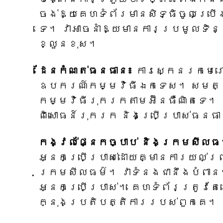
ចង់​ឱ្យ​គេហទំព័រ​មាន​សិទ្ធិ​ចូល​ប្រ
ទេ។ វា​អាច​នាំ​ឱ្យ​មាន​ការ​ប្រមូល​ទិន
ខ្លួន​ខុស។
ដែនកំណត់ធនធាន៖
ការស្កេនរកមេរោ
ឧបករណ៍កម្មវិធីឯកទេស។ សមត្ថភា
កម្មវិធីរុករកតាមអ៊ីនធឺណិតទេ។
ពិសោធន៍រុករក និងប្រើប្រាស់ធនធ
កង្វល់ផ្នែកច្បាប់ និងក្រមសីលធ
អ្នកប្រើប្រាស់ដោយគ្មានការយល់ព្រ
ក្រមសីលធម៌។ វាទំនងជានឹងបំពាន
អ្នកប្រើប្រាស់។ គេហទំព័រត្រូវត
ក្នុងប្រតិបត្តិការរបស់ពួកគេ។