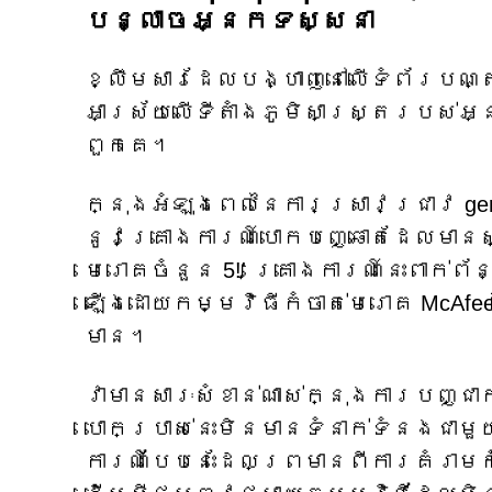
បន្លាចអ្នកទស្សនា
ខ្លឹមសារដែលបង្ហាញនៅលើទំព័របណ្
អាស្រ័យលើទីតាំងភូមិសាស្រ្តរបស់
ពួកគេ។
ក្នុងអំឡុងពេលនៃការស្រាវជ្រាវ ge
នូវគ្រោងការណ៍បោកបញ្ឆោតដែលមានស
មេរោគចំនួន 5!' គ្រោងការណ៍នេះពាក់
ឡើងដោយកម្មវិធីកំចាត់មេរោគ McAf
មាន។
វាមានសារៈសំខាន់ណាស់ក្នុងការបញ្ជា
បោកប្រាស់នេះមិនមានទំនាក់ទំនងជាមួ
ការណ៍បែបនេះដែលព្រមានពីការគំរាមក