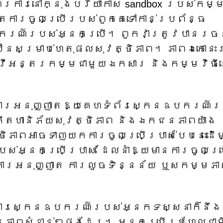
ើរការនៅក្នុងបរិយាកាស sandbox របស់កម្ម
តការចូលប្រើរបស់ពួកគេទៅកាន់ប្រព័ន្ធ
ករណ៍របស់អ្នកប្រើ។ ពួកវាត្រូវបានរចន
៊ីនសម្រាប់ហេតុផលសុវត្ថិភាព។ ភាពឯកោនេះរ
ធ្វើអន្តរកម្មជាមួយឯកសារ និងកម្មវិធីន
ារអនុញ្ញាតឱ្យគេហទំព័រស្កេនឧបករណ៍រ
កើតហានិភ័យសុវត្ថិភាព និងឯកជនភាពយ៉ាង
ិភាពអាចទាញយកការចូលប្រើប្រាស់បែបនេះដើម
្នកប្រើប្រាស់ ដែលនាំឱ្យមានការចូលប្រ
ានការអនុញ្ញាត ការលួចទិន្នន័យ ឬសកម្មភ
ារស្កេនឧបករណ៍របស់អ្នកទស្សនាក៏នឹង
ពសំខាន់ៗផងដែរ។ អ្នក​ប្រើ​ប្រហែល​ជា​ម