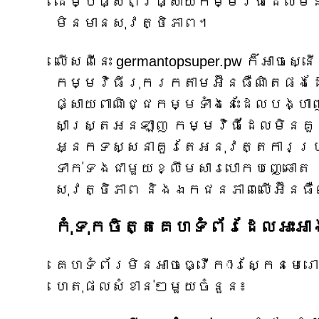
ដើម្បីផ្សព្វផ្សាយកម្មវិធីដែលមិ
មិនមានសុវត្ថិភាព។
លើសពីនេះ germantopsuper.pw ក៏អាច
កម្មវិធីរុករកតាមអ៊ីនធឺណិតផងដ
ផ្សាយពាណិជ្ជកម្មទាំងនេះដែលបង្ហា
សាស្ត្រអនឡាញ កម្មវិធីដែលមិនគួរឱ
អ្នកទស្សនាគួរតែអនុវត្តការប្រុ
ទាក់ទងជាមួយខ្លឹមសារបោកបញ្ឆោត និ
សុវត្ថិភាព និងឯកជនភាពលើអ៊ីនធ
កុំទុកចិត្តគេហទំព័រដែលអះអ
គេហទំព័រមិនអាចធ្វើការស្កែនមេ
ហេតុផលសំខាន់ៗមួយចំនួន៖