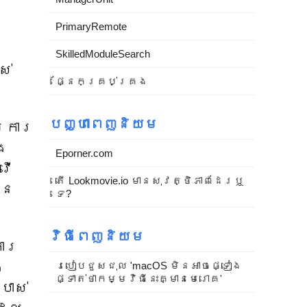
PrimaryRemote
ា
SkilledModuleSearch
ស់
ផ្នែកគ្រប់គ្រង
បញ្ហាពេញនិយម
ើរការ
ង
Eporner.com
វើ
តើ Lookmovie.io មានសុវត្ថិភាពដែរឬ
ិន
ទេ?
វិធីពេញនិយម
ការ
ង
របៀបជួសជុល 'macOS មិនអាចផ្ទៀង
ផ្ទាត់ថាកម្មវិធីនេះគ្មានមេរោគ'
រាស់