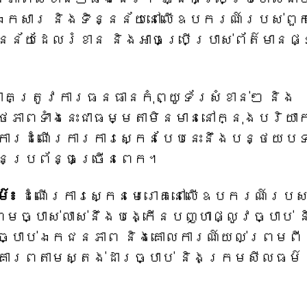
ើ​ឯកសារ និង​ទិន្នន័យ​នៅ​លើ​ឧបករណ៍​របស់​ពួក
្នន័យ​ដែល​រំខាន និង​អាច​ប្រើ​ប្រាស់​ព័ត៌មាន​ផ្
គត្រូវការធនធានកុំព្យូទ័រសំខាន់ៗ និង
ពទាំងនេះជាធម្មតាមិនមាននៅក្នុងបរិយា
 ការដំណើរការការស្កេនបែបនេះនឹងបន្ថយប
ានប្រព័ន្ធច្រើនពេក។
ម៌៖
ដំណើរការស្កេនមេរោគនៅលើឧបករណ៍របស
មច្បាស់លាស់នឹងបង្កើនបញ្ហាផ្លូវច្បាប់ 
ច្បាប់ឯកជនភាព និងគោលការណ៍យល់ព្រមពី
ែគោរពតាមស្តង់ដារច្បាប់ និងក្រមសីលធម៌