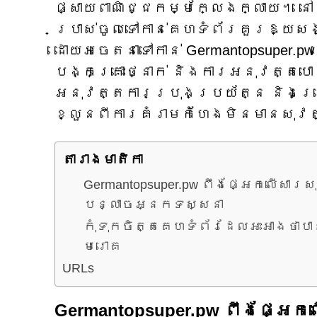
ផ្សាយពាណិជ្ជកម្មក្លែងក្លាយ។ នៅ
ប្រាស់ចូលទៅកាន់គេហទំព័រគួរឱ្យ
ដោយអចេតនាទៅកាន់ Germantopsuper
បង្កគ្រោះថ្នាក់ និងការអនុវត្តបោកប្
អនុវត្ត​ការ​ប្រុង​ប្រយ័ត្ន និង​ប្រើ
ខ្លួន​ពី​ការ​គំរាម​កំហែង​មិន​មាន​សុ
តារាង​មាតិកា
Germantopsuper.pw ពឹងផ្អែកលើសារស
បន្លាចអ្នកទស្សនា
កុំទុកចិត្តគេហទំព័រដែលអះអាងថា
មេរោគ
URLs
Germantopsuper.pw ពឹងផ្អែក