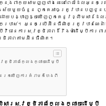
ក្នុងពាក្យសាមញ្ញជាងនេះ នៅពេលដែលអ្នកប្
សង្ស័យមួយចំនួន ពួកគេអាចត្រូវបានបញ្ជូន
.pw ដោយបង្ហាញឱ្យឃើញពួកគេនូវខ្លឹមសារដែល
រាស់។ អ្នក​ប្រើ​អ៊ីនធឺណិត​ត្រូវ​បាន​ណែនាំ​
​វិធានការ​សុវត្ថិភាព​ដ៏​រឹងមាំ​ដើម្បី​ការពារ
វត្ថិភាព​តាម​អ៊ីនធឺណិត។
ុវត្ថិភាពក្លែងក្លាយដើម្បី
បានរកឃើញការគំរាមកំហែងពី
លើសារសុវត្ថិភាពក្លែងក្លាយដើម្បី