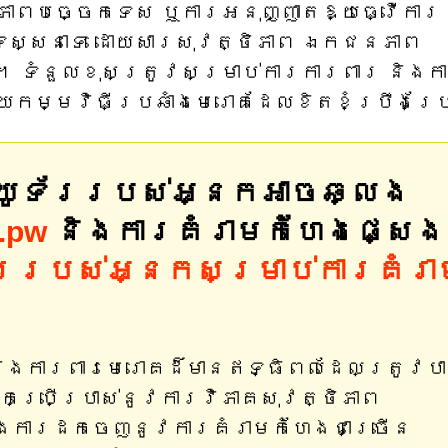
ាពបច្ចេកទេស ឬការអនុញ្ញាតឱ្យធ្វើការ
ស្សនាទេ ដោយសារសុវត្ថិភាព ឯកជនភាព
។ ទំនួលខុសត្រូវសម្រាប់ការការពារ និងក
យកម្មវិធីប្រឆាំងមេរោគដែលខិតខំប្រឹងប្
ព្យូទ័ររបស់អ្នកអាចឆ្លង
.pw
និងការគំរាមកំហែងផ្សេង
ទ័ររបស់អ្នកសម្រាប់ការគំរា
 និងការពារមេរោគដ៏មានឥទ្ធិពលដែលត្រូវប
កប្រើប្រាស់នូវការវិភាគសុវត្ថិភាព
ិងការដកចេញនូវការគំរាមកំហែងជាច្រើន