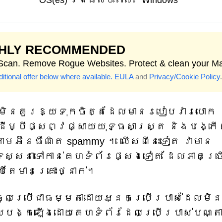
OS(es) រងផលប៉ះពាល់៖
Windows
GHLY RECOMMENDED
 Scan. Remove Rogue Websites. Protect & clean your M
itional offer below where available.
EULA
and
Privacy/Cookie Policy
.
ដែលមិនគួរឱ្យទុកចិត្តដែលមានរបៀបវារៈបោក
ើម្បីផ្សព្វផ្សាយយុទ្ធសាស្ត្រ និងបង្ក
អ៊ីនធឺណិត spammy ។ លើសពីនេះទៀត វាមាន
្សនាទៅកាន់គេហទំព័រផ្សេងទៀត ដែលភាគច្
តែមានគ្រោះថ្នាក់។
ចូលប្រើជាធម្មតាដោយអ្នកប្រើប្រាស់ដែលមិ
បង្កឡើងដោយគេហទំព័រដែលប្រើប្រាស់បណ្ត