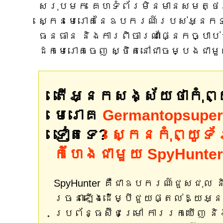
សរុបមក គេហទំព័រមិនមានសមត្ថភ
ស្កេនមេរោគនៃឧបករណ៍របស់អ្នកទ
ធនធាន និងការពិចារណាផ្នែកច្បាប់
ដកមេរោគចេញ ស្ថិតនៅជាចម្បងជាមួ
តើអ្នកសង្ស័យថាកុំ
មេរោគ
Germantopsuper
ទៀតទេ?
ស្កេនកុំព្យូ
កំហែងជាមួយ SpyHunter
SpyHunter គឺជាឧបករណ៍ជួសជុល
រចនាឡើងដើម្បីជួយផ្តល់ឱ្យអ្ន
ប្រព័ន្ធស៊ីជម្រៅ ការរកឃើញ ន