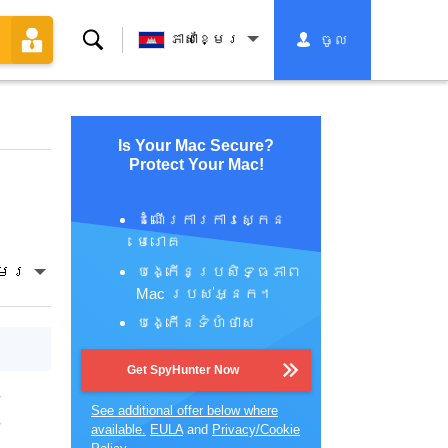
ស្វែងរក
ភាសាខ្មែរ
ចូល
ណ
Is Your Mac Secure?
Protect Your Mac!
ដំណើរការការស្កេន
មេរោគ
បង្កើនប្រសិទ្ធភាព
្មែរ
Mac របស់អ្នក។
បង្កើនទំហំថាស
Get SpyHunter Now
3
See additional offer below where
3
available.
EULA
and
Privacy/Cookie