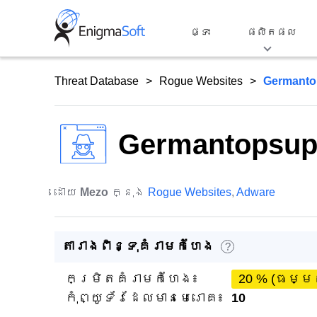
Skip
to
ផ្ទះ
ផលិតផល
content
Threat Database
Rogue Websites
Germanto
Germantopsup
ដោយ
Mezo
ក្នុង
Rogue Websites
,
Adware
តារាងពិន្ទុគំរាមកំហែង
?
កម្រិតគំរាមកំហែង៖
20 % (ធម្ម
កុំព្យូទ័រដែលមានមេរោគ៖
10