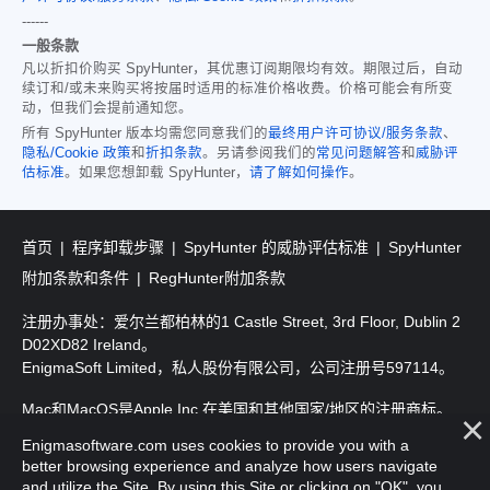
------
一般条款
凡以折扣价购买 SpyHunter，其优惠订阅期限均有效。期限过后，自动
续订和/或未来购买将按届时适用的标准价格收费。价格可能会有所变
动，但我们会提前通知您。
所有 SpyHunter 版本均需您同意我们的
最终用户许可协议/服务条款
、
隐私/Cookie 政策
和
折扣条款
。另请参阅我们的
常见问题解答
和
威胁评
估标准
。如果您想卸载 SpyHunter，
请了解如何操作
。
首页
程序卸载步骤
SpyHunter 的威胁评估标准
SpyHunter
附加条款和条件
RegHunter附加条款
注册办事处：爱尔兰都柏林的1 Castle Street, 3rd Floor, Dublin 2
D02XD82 Ireland。
EnigmaSoft Limited，私人股份有限公司，公司注册号597114。
Mac和MacOS是Apple Inc.在美国和其他国家/地区的注册商标。
Enigmasoftware.com uses cookies to provide you with a
版权所有2016-2026。EnigmaSoft Ltd. 保留所有权利。
better browsing experience and analyze how users navigate
and utilize the Site. By using this Site or clicking on "OK", you