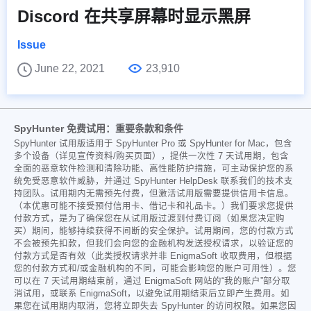
Discord 在共享屏幕时显示黑屏
Issue
June 22, 2021
23,910
SpyHunter 免费试用：重要条款和条件
SpyHunter 试用版适用于 SpyHunter Pro 或 SpyHunter for Mac，包含
多个设备（详见宣传资料/购买页面），提供一次性 7 天试用期，包含
全面的恶意软件检测和清除功能、高性能防护措施，可主动保护您的系
统免受恶意软件威胁，并通过 SpyHunter HelpDesk 联系我们的技术支
持团队。试用期内无需预先付费，但激活试用版需要提供信用卡信息。
（本优惠可能不接受预付信用卡、借记卡和礼品卡。）我们要求您提供
付款方式，是为了确保您在从试用版过渡到付费订阅（如果您决定购
买）期间，能够持续获得不间断的安全保护。试用期间，您的付款方式
不会被预先扣款，但我们会向您的金融机构发送授权请求，以验证您的
付款方式是否有效（此类授权请求并非 EnigmaSoft 收取费用，但根据
您的付款方式和/或金融机构的不同，可能会影响您的账户可用性）。您
可以在 7 天试用期结束前，通过 EnigmaSoft 网站的“我的账户”部分取
消试用，或联系 EnigmaSoft，以避免试用期结束后立即产生费用。如
果您在试用期内取消，您将立即失去 SpyHunter 的访问权限。如果您因