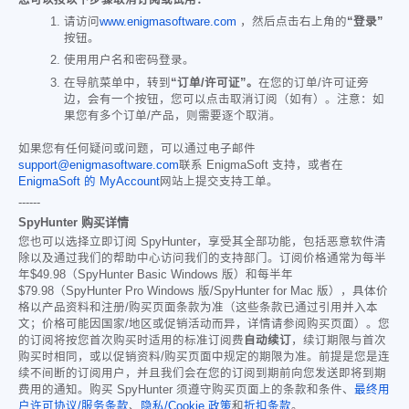
请访问
www.enigmasoftware.com
，然后点击右上角的
“登录”
按钮。
使用用户名和密码登录。
在导航菜单中，转到
“订单/许可证”。
在您的订单/许可证旁
边，会有一个按钮，您可以点击取消订阅（如有）。注意：如
果您有多个订单/产品，则需要逐个取消。
如果您有任何疑问或问题，可以通过电子邮件
support@enigmasoftware.com
联系 EnigmaSoft 支持，或者在
EnigmaSoft 的 MyAccount
网站上提交支持工单。
------
SpyHunter 购买详情
您也可以选择立即订阅 SpyHunter，享受其全部功能，包括恶意软件清
除以及通过我们的帮助中心访问我们的支持部门。订阅价格通常为每半
年
$49.98
（SpyHunter Basic Windows 版）和每半年
$79.98
（SpyHunter Pro Windows 版/SpyHunter for Mac 版），具体价
格以产品资料和注册/购买页面条款为准（这些条款已通过引用并入本
文；价格可能因国家/地区或促销活动而异，详情请参阅购买页面）。您
的订阅将按您首次购买时适用的标准订阅费
自动续订
，续订期限与首次
购买时相同，或以促销资料/购买页面中规定的期限为准。前提是您是连
续不间断的订阅用户，并且我们会在您的订阅到期前向您发送即将到期
费用的通知。购买 SpyHunter 须遵守购买页面上的条款和条件、
最终用
户许可协议/服务条款
、
隐私/Cookie 政策
和
折扣条款
。