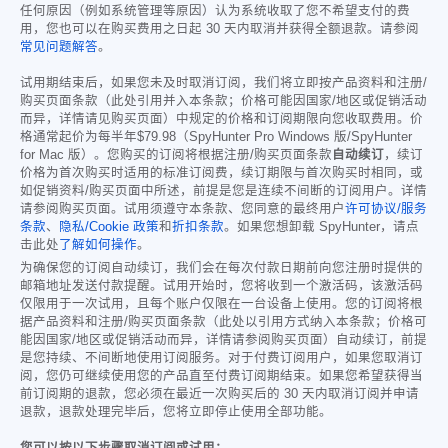
任何原因（例如系统管理等原因）认为系统收取了您不希望支付的费
用，您也可以在购买费用之日起 30 天内取消并获得全额退款。请参阅
常见问题解答
。
试用期结束后，如果您未及时取消订阅，我们将立即按产品资料和注册/
购买页面条款（此处引用并入本条款；价格可能因国家/地区或促销活动
而异，详情请见购买页面）中规定的价格和订阅期限向您收取费用。价
格通常起价为每半年
$79.98
（SpyHunter Pro Windows 版/SpyHunter
for Mac 版）。您购买的订阅将根据注册/购买页面条款
自动续订
，续订
价格为首次购买时适用的标准订阅费，续订期限与首次购买时相同，或
如促销资料/购买页面中所述，前提是您是连续不间断的订阅用户。详情
请参阅购买页面。试用须遵守本条款、您同意的最终用户
许可协议/服务
条款
、
隐私/Cookie 政策
和
折扣条款
。如果您想卸载 SpyHunter，请点
击此处
了解如何操作
。
为确保您的订阅自动续订，我们会在每次付款日期前向您注册时提供的
邮箱地址发送付款提醒。试用开始时，您将收到一个激活码，该激活码
仅限用于一次试用，且每个账户仅限在一台设备上使用。您的订阅将根
据产品资料和注册/购买页面条款（此处以引用方式纳入本条款；价格可
能因国家/地区或促销活动而异，详情请参阅购买页面）自动续订，前提
是您持续、不间断地使用订阅服务。对于付费订阅用户，如果您取消订
阅，您仍可继续使用您的产品直至付费订阅期结束。如果您希望获得当
前订阅期的退款，您必须在最近一次购买后的 30 天内取消订阅并申请
退款，退款处理完毕后，您将立即停止使用全部功能。
您可以按以下步骤取消订阅或试用：