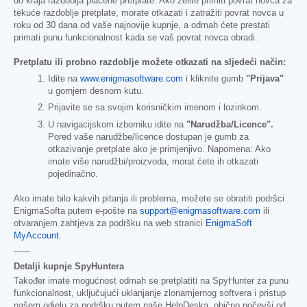
do kraja razdoblja plaćene pretplate. Ako želite primiti povrat novca za
tekuće razdoblje pretplate, morate otkazati i zatražiti povrat novca u
roku od 30 dana od vaše najnovije kupnje, a odmah ćete prestati
primati punu funkcionalnost kada se vaš povrat novca obradi.
Pretplatu ili probno razdoblje možete otkazati na sljedeći način:
Idite na
www.enigmasoftware.com
i kliknite gumb
"Prijava"
u gornjem desnom kutu.
Prijavite se sa svojim korisničkim imenom i lozinkom.
U navigacijskom izborniku idite na
"Narudžba/Licence".
Pored vaše narudžbe/licence dostupan je gumb za
otkazivanje pretplate ako je primjenjivo. Napomena: Ako
imate više narudžbi/proizvoda, morat ćete ih otkazati
pojedinačno.
Ako imate bilo kakvih pitanja ili problema, možete se obratiti podršci
EnigmaSofta putem e-pošte na
support@enigmasoftware.com
ili
otvaranjem zahtjeva za podršku na web stranici
EnigmaSoft
MyAccount
.
------
Detalji kupnje SpyHuntera
Također imate mogućnost odmah se pretplatiti na SpyHunter za punu
funkcionalnost, uključujući uklanjanje zlonamjernog softvera i pristup
našem odjelu za podršku putem naše HelpDeska, obično počevši od