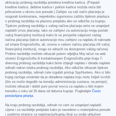
aktivaciju probnog razdoblja potrebna kreditna kartica. (Prepaid
kreditne kartice, debitne kartice i poklon kartice možda neće biti
prihvaćene u okviru ove ponude.) Zahtjev za vaš način plaćanja je
osigurati kontinuiranu, neprekidnu sigurnosnu zaštitu tijekom prijelaza
s probnog razdoblja na plaćenu pretplatu ako se odlučite za kupnju.
Tijekom probnog razdoblja s vašeg načina plaćanja neće se unaprijed
naplatiti iznos plaćanja, iako se zahtjevi za autorizaciju mogu poslati
vašoj financijskoj instituciji kako bi se provjerila valjanost vašeg
načina plaćanja (takve autorizacije nisu zahtjevi za naplatu ili naknade
od strane EnigmaSofta, ali, ovisno o vašem načinu plaćanja i/ili vašoj
financijskoj instituciji, mogu se odraziti na dostupnost vašeg računa).
Probno razdoblje možete otkazati putem odjeljka Moj račun na web
stranici EnigmaSofta ili kontaktiranjem EnigmaSofta prije kraja 7-
dnevnog probnog razdoblja kako biste izbjegli naplatu i obradu naplate
odmah nakon isteka probnog razdoblja. Ako odlučite otkazati tijekom
probnog razdoblja, odmah ćete izgubiti pristup SpyHunteru. Ako iz bilo
kojeg razloga smatrate da je obrađena naplata koju niste željeli izvršiti
(što se može dogoditi na temelju administracije sustava, na primjer),
možete otkazati i dobiti puni povrat novca za naplatu u bilo kojem
trenutku u roku od 30 dana od datuma kupnje. Pogledajte
Često
postavljana pitanja
.
Na kraju probnog razdoblja, odmah će vam se unaprijed naplatiti
cijena i za razdoblje pretplate kako je navedeno u materijalima ponude
i uvjetima stranice za registraciju/kupnju (koji su ovdje uključeni