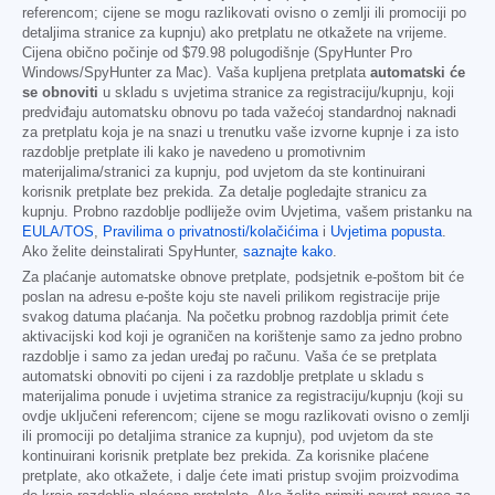
referencom; cijene se mogu razlikovati ovisno o zemlji ili promociji po
detaljima stranice za kupnju) ako pretplatu ne otkažete na vrijeme.
Cijena obično počinje od
$79.98
polugodišnje (SpyHunter Pro
Windows/SpyHunter za Mac). Vaša kupljena pretplata
automatski će
se obnoviti
u skladu s uvjetima stranice za registraciju/kupnju, koji
predviđaju automatsku obnovu po tada važećoj standardnoj naknadi
za pretplatu koja je na snazi u trenutku vaše izvorne kupnje i za isto
razdoblje pretplate ili kako je navedeno u promotivnim
materijalima/stranici za kupnju, pod uvjetom da ste kontinuirani
korisnik pretplate bez prekida. Za detalje pogledajte stranicu za
kupnju. Probno razdoblje podliježe ovim Uvjetima, vašem pristanku na
EULA/TOS
,
Pravilima o privatnosti/kolačićima
i
Uvjetima popusta
.
Ako želite deinstalirati SpyHunter,
saznajte kako
.
Za plaćanje automatske obnove pretplate, podsjetnik e-poštom bit će
poslan na adresu e-pošte koju ste naveli prilikom registracije prije
svakog datuma plaćanja. Na početku probnog razdoblja primit ćete
aktivacijski kod koji je ograničen na korištenje samo za jedno probno
razdoblje i samo za jedan uređaj po računu. Vaša će se pretplata
automatski obnoviti po cijeni i za razdoblje pretplate u skladu s
materijalima ponude i uvjetima stranice za registraciju/kupnju (koji su
ovdje uključeni referencom; cijene se mogu razlikovati ovisno o zemlji
ili promociji po detaljima stranice za kupnju), pod uvjetom da ste
kontinuirani korisnik pretplate bez prekida. Za korisnike plaćene
pretplate, ako otkažete, i dalje ćete imati pristup svojim proizvodima