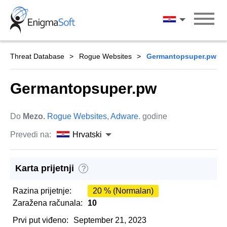
Skip
to
Hrvatski
content
Threat Database
Rogue Websites
Germantopsuper.pw
Germantopsuper.pw
Do
Mezo.
Rogue Websites
,
Adware
. godine
Prevedi na:
Hrvatski
Karta prijetnji
?
Razina prijetnje:
20 % (Normalan)
Zaražena računala:
10
Prvi put viđeno:
September 21, 2023