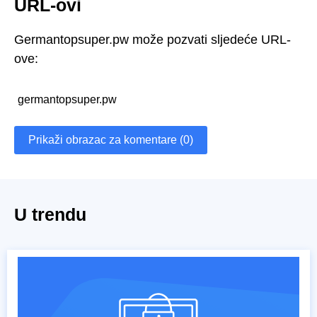
URL-ovi
Germantopsuper.pw može pozvati sljedeće URL-
ove:
germantopsuper.pw
Prikaži obrazac za komentare (0)
U trendu