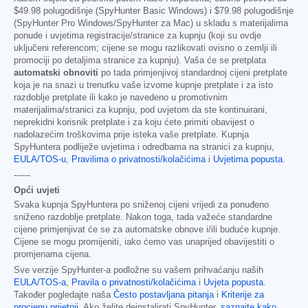
$49.98
polugodišnje (SpyHunter Basic Windows) i
$79.98
polugodišnje
(SpyHunter Pro Windows/SpyHunter za Mac) u skladu s materijalima
ponude i uvjetima registracije/stranice za kupnju (koji su ovdje
uključeni referencom; cijene se mogu razlikovati ovisno o zemlji ili
promociji po detaljima stranice za kupnju). Vaša će se pretplata
automatski obnoviti
po tada primjenjivoj standardnoj cijeni pretplate
koja je na snazi u trenutku vaše izvorne kupnje pretplate i za isto
razdoblje pretplate ili kako je navedeno u promotivnim
materijalima/stranici za kupnju, pod uvjetom da ste kontinuirani,
neprekidni korisnik pretplate i za koju ćete primiti obavijest o
nadolazećim troškovima prije isteka vaše pretplate. Kupnja
SpyHuntera podliježe uvjetima i odredbama na stranici za kupnju,
EULA/TOS-u
,
Pravilima o privatnosti/kolačićima
i
Uvjetima popusta
.
------
Opći uvjeti
Svaka kupnja SpyHuntera po sniženoj cijeni vrijedi za ponuđeno
sniženo razdoblje pretplate. Nakon toga, tada važeće standardne
cijene primjenjivat će se za automatske obnove i/ili buduće kupnje.
Cijene se mogu promijeniti, iako ćemo vas unaprijed obavijestiti o
promjenama cijena.
Sve verzije SpyHunter-a podložne su vašem prihvaćanju naših
EULA/TOS-a
,
Pravila o privatnosti/kolačićima
i
Uvjeta popusta
.
Također pogledajte naša
Često postavljana pitanja
i
Kriterije za
procjenu prijetnji
. Ako želite deinstalirati SpyHunter,
saznajte kako
.