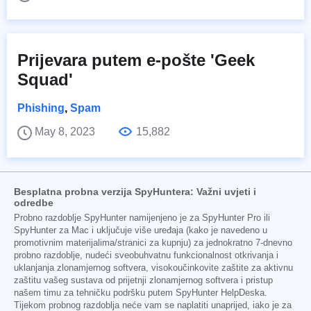
Prijevara putem e-pošte 'Geek
Squad'
Phishing
,
Spam
May 8, 2023
15,882
Besplatna probna verzija SpyHuntera: Važni uvjeti i
odredbe
Probno razdoblje SpyHunter namijenjeno je za SpyHunter Pro ili
SpyHunter za Mac i uključuje više uređaja (kako je navedeno u
promotivnim materijalima/stranici za kupnju) za jednokratno 7-dnevno
probno razdoblje, nudeći sveobuhvatnu funkcionalnost otkrivanja i
uklanjanja zlonamjernog softvera, visokoučinkovite zaštite za aktivnu
zaštitu vašeg sustava od prijetnji zlonamjernog softvera i pristup
našem timu za tehničku podršku putem SpyHunter HelpDeska.
Tijekom probnog razdoblja neće vam se naplatiti unaprijed, iako je za