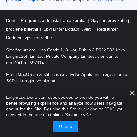
Dom
Programi za deinstaliranje koraka
SpyHunterov kriterij
procjene prijetnji
SpyHunter Dodatni uvjeti
RegHunter
Dodatni uvjeti i odredbe
Sjedište ureda: Ulica Castle 1, 3. kat, Dublin 2 D02XD82 Irska.
EnigmaSoft Limited, Private Company Limited, dionicama,
matični broj 597114.
Mac i MacOS su zaštitni znakovi tvrtke Apple Inc., registrirani u
SAD-u i drugim zemljama.
Autorska prava 2016-2026. EnigmaSoft doo Sva prava
Enigmasoftware.com uses cookies to provide you with a
pridržana.
better browsing experience and analyze how users navigate
and utilize the Site. By using this Site or clicking on "OK", you
consent to the use of cookies.
Saznajte više
.