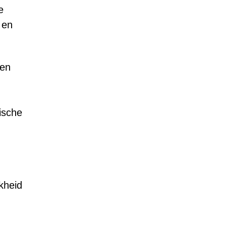
e
 en
een
ische
kheid