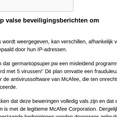
 valse beveiligingsberichten om
 wordt weergegeven, kan verschillen, afhankelijk 
epaald door hun IP-adressen.
n dat germantopsuper.pw een misleidend progra
erd met 5 virussen!' Dit plan omvatte een fraudule
de antivirussoftware van McAfee, die ten onrech
iceerde.
ken dat deze beweringen volledig vals zijn en dat
 is met de legitieme McAfee Corporation. Dergelij
bestaande bedreigingen worden doorgaans gebrui