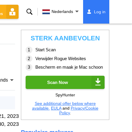
Zoeken
Nederlands
Log in
es
STERK AANBEVOLEN
Start Scan
Verwijder Rogue Websites
Bescherm en maak je Mac schoon
ands
Scan Now
SpyHunter
See additional offer below where
available.
EULA
and
Privacy/Cookie
Policy
.
21, 2023
30, 2023