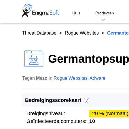
Skip
to
Huis
Producten
content
Threat Database
Rogue Websites
Germanto
Germantopsup
Tegen
Mezo
in
Rogue Websites
,
Adware
Bedreigingsscorekaart
?
Dreigingsniveau:
20 % (Normaal)
Geïnfecteerde computers:
10