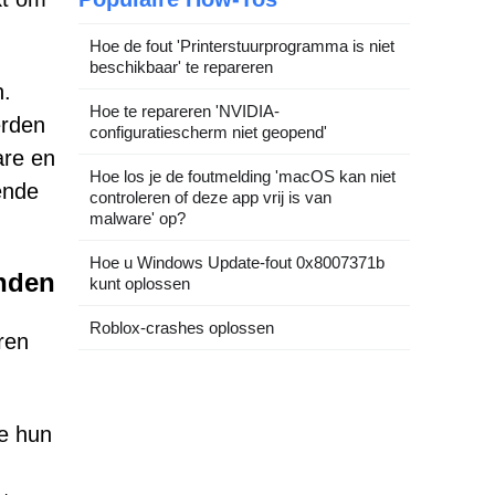
Hoe de fout 'Printerstuurprogramma is niet
beschikbaar' te repareren
n.
Hoe te repareren 'NVIDIA-
erden
configuratiescherm niet geopend'
are en
Hoe los je de foutmelding 'macOS kan niet
ende
controleren of deze app vrij is van
malware' op?
Hoe u Windows Update-fout 0x8007371b
onden
kunt oplossen
Roblox-crashes oplossen
ren
e hun