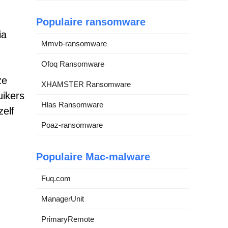
Populaire ransomware
ia
Mmvb-ransomware
Ofoq Ransomware
ze
XHAMSTER Ransomware
uikers
Hlas Ransomware
zelf
Poaz-ransomware
Populaire Mac-malware
Fuq.com
ManagerUnit
PrimaryRemote