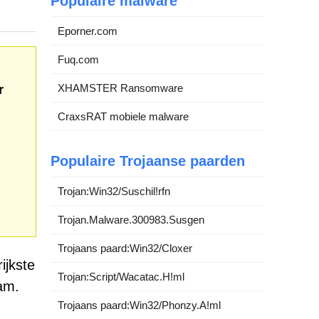
Populaire malware
Eporner.com
Fuq.com
XHAMSTER Ransomware
r
CraxsRAT mobiele malware
Populaire Trojaanse paarden
Trojan:Win32/Suschil!rfn
Trojan.Malware.300983.Susgen
Trojaans paard:Win32/Cloxer
ijkste
Trojan:Script/Wacatac.H!ml
am.
Trojaans paard:Win32/Phonzy.A!ml