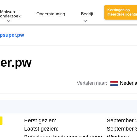
Kortingen op
Malware-
Ondersteuning
Bedrijf
meerdere licenti
onderzoek
psuper.pw
er.pw
Vertalen naar:
Nederl
Eerst gezien:
September 
Laatst gezien:
September 