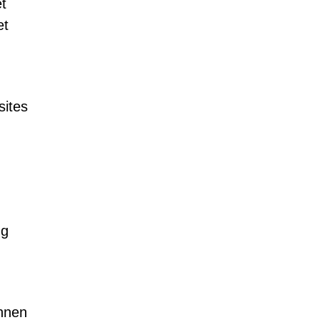
t
et
sites
ng
nnen