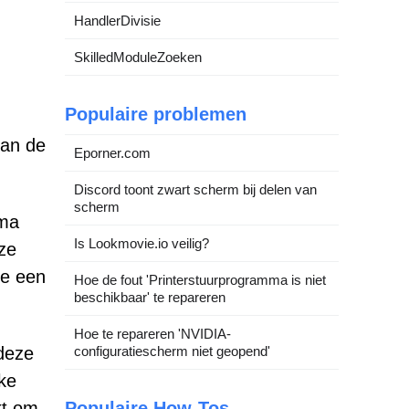
HandlerDivisie
SkilledModuleZoeken
Populaire problemen
van de
Eporner.com
Discord toont zwart scherm bij delen van
scherm
mma
Is Lookmovie.io veilig?
uze
te een
Hoe de fout 'Printerstuurprogramma is niet
beschikbaar' te repareren
Hoe te repareren 'NVIDIA-
configuratiescherm niet geopend'
 deze
ke
Populaire How-Tos
kt om