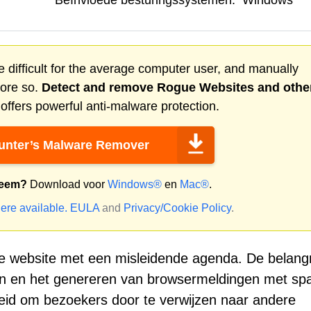
Beïnvloede besturingssystemen:
Windows
 difficult for the average computer user, and manually
more so.
Detect and remove
Rogue Websites
and othe
ffers powerful anti-malware protection.
nter’s Malware Remover
teem?
Download voor
Windows®
en
Mac®
.
ere available.
EULA
and
Privacy/Cookie Policy
.
 website met een misleidende agenda. De belangr
ken en het genereren van browsermeldingen met sp
eid om bezoekers door te verwijzen naar andere