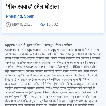
'गीक स्क्वाड' इमेल घोटाला
Phishing
,
Spam
May 8, 2023
15,882
SpyHunter नि:शुल्क परीक्षण: महत्त्वपूर्ण नियम र सर्तहरू
SpyHunter Trial SpyHunter Pro वा SpyHunter for Mac को लागि हो र यसमा
एक पटकको ७-दिनको परीक्षण अवधिको लागि धेरै उपकरणहरू (प्रमोशनल सामग्री/खरीद
पृष्ठमा उल्लेख गरिए अनुसार) समावेश छन्, जसले व्यापक मालवेयर पत्ता लगाउने र हटाउने
कार्यक्षमता, मालवेयर खतराहरूबाट तपाईंको प्रणालीलाई सक्रिय रूपमा सुरक्षित गर्न उच्च-
प्रदर्शन गार्डहरू, र SpyHunter HelpDesk मार्फत हाम्रो प्राविधिक समर्थन टोलीमा
पहुँच प्रदान गर्दछ। परीक्षण अवधिमा तपाईंलाई अग्रिम शुल्क लगाइने छैन, यद्यपि परीक्षण
सक्रिय गर्न क्रेडिट कार्ड आवश्यक पर्दछ। (यस प्रस्ताव अन्तर्गत प्रिपेड क्रेडिट कार्ड,
डेबिट कार्ड, र उपहार कार्डहरू स्वीकार गर्न सकिँदैन।) तपाईंको भुक्तानी विधिको
आवश्यकता भनेको तपाईंले खरिद गर्ने निर्णय गर्नुभयो भने परीक्षणबाट सशुल्क सदस्यतामा
तपाईंको संक्रमणको क्रममा निरन्तर, निर्बाध सुरक्षा सुरक्षा सुनिश्चित गर्न मद्दत गर्नु हो।
परीक्षणको समयमा तपाईंको भुक्तानी विधिमा अग्रिम भुक्तानी रकम चार्ज गरिने छैन, यद्यपि
तपाईंको भुक्तानी विधि मान्य छ भनी प्रमाणित गर्न प्राधिकरण अनुरोधहरू तपाईंको वित्तीय
संस्थामा पठाउन सकिन्छ (त्यस्ता प्राधिकरण सबमिशनहरू EnigmaSoft द्वारा शुल्क वा
शुल्कहरूको लागि अनुरोधहरू होइनन् तर, तपाईंको भुक्तानी विधि र/वा तपाईंको वित्तीय