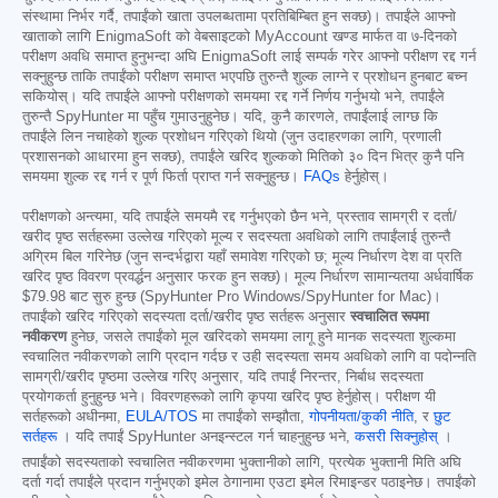
संस्थामा निर्भर गर्दै, तपाईंको खाता उपलब्धतामा प्रतिबिम्बित हुन सक्छ)। तपाईंले आफ्नो
खाताको लागि EnigmaSoft को वेबसाइटको MyAccount खण्ड मार्फत वा ७-दिनको
परीक्षण अवधि समाप्त हुनुभन्दा अघि EnigmaSoft लाई सम्पर्क गरेर आफ्नो परीक्षण रद्द गर्न
सक्नुहुन्छ ताकि तपाईंको परीक्षण समाप्त भएपछि तुरुन्तै शुल्क लाग्ने र प्रशोधन हुनबाट बच्न
सकियोस्। यदि तपाईंले आफ्नो परीक्षणको समयमा रद्द गर्ने निर्णय गर्नुभयो भने, तपाईंले
तुरुन्तै SpyHunter मा पहुँच गुमाउनुहुनेछ। यदि, कुनै कारणले, तपाईंलाई लाग्छ कि
तपाईंले लिन नचाहेको शुल्क प्रशोधन गरिएको थियो (जुन उदाहरणका लागि, प्रणाली
प्रशासनको आधारमा हुन सक्छ), तपाईंले खरिद शुल्कको मितिको ३० दिन भित्र कुनै पनि
समयमा शुल्क रद्द गर्न र पूर्ण फिर्ता प्राप्त गर्न सक्नुहुन्छ।
FAQs
हेर्नुहोस्।
परीक्षणको अन्त्यमा, यदि तपाईंले समयमै रद्द गर्नुभएको छैन भने, प्रस्ताव सामग्री र दर्ता/
खरीद पृष्ठ सर्तहरूमा उल्लेख गरिएको मूल्य र सदस्यता अवधिको लागि तपाईंलाई तुरुन्तै
अग्रिम बिल गरिनेछ (जुन सन्दर्भद्वारा यहाँ समावेश गरिएको छ; मूल्य निर्धारण देश वा प्रति
खरिद पृष्ठ विवरण प्रवर्द्धन अनुसार फरक हुन सक्छ)। मूल्य निर्धारण सामान्यतया अर्धवार्षिक
$79.98
बाट सुरु हुन्छ (SpyHunter Pro Windows/SpyHunter for Mac)।
तपाईंको खरिद गरिएको सदस्यता दर्ता/खरीद पृष्ठ सर्तहरू अनुसार
स्वचालित रूपमा
नवीकरण
हुनेछ, जसले तपाईंको मूल खरिदको समयमा लागू हुने मानक सदस्यता शुल्कमा
स्वचालित नवीकरणको लागि प्रदान गर्दछ र उही सदस्यता समय अवधिको लागि वा पदोन्नति
सामग्री/खरीद पृष्ठमा उल्लेख गरिए अनुसार, यदि तपाईं निरन्तर, निर्बाध सदस्यता
प्रयोगकर्ता हुनुहुन्छ भने। विवरणहरूको लागि कृपया खरिद पृष्ठ हेर्नुहोस्। परीक्षण यी
सर्तहरूको अधीनमा,
EULA/TOS
मा तपाईंको सम्झौता,
गोपनीयता/कुकी नीति
, र
छुट
सर्तहरू
। यदि तपाईं SpyHunter अनइन्स्टल गर्न चाहनुहुन्छ भने,
कसरी सिक्नुहोस्
।
तपाईंको सदस्यताको स्वचालित नवीकरणमा भुक्तानीको लागि, प्रत्येक भुक्तानी मिति अघि
दर्ता गर्दा तपाईंले प्रदान गर्नुभएको इमेल ठेगानामा एउटा इमेल रिमाइन्डर पठाइनेछ। तपाईंको