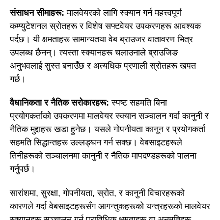
संसाधन सीमाहरू:
मालवेयरको लागि स्क्यान गर्न महत्त्वपूर्ण
कम्प्युटेशनल स्रोतहरू र विशेष सफ्टवेयर उपकरणहरू आवश्यक
पर्दछ। यी क्षमताहरू सामान्यतया वेब ब्राउजर वातावरण भित्र
उपलब्ध छैनन्। त्यस्ता स्क्यानहरू चलाउनाले ब्राउजिङ
अनुभवलाई सुस्त बनाउँछ र अत्यधिक प्रणाली स्रोतहरू खपत
गर्छ।
वैधानिकता र नैतिक सरोकारहरू:
स्पष्ट सहमति बिना
प्रयोगकर्ताको उपकरणमा मालवेयर स्क्यान सञ्चालन गर्दा कानुनी र
नैतिक मुद्दाहरू खडा हुनेछ। यसले गोपनीयता कानून र प्रयोगकर्ता
सहमति सिद्धान्तहरू उल्लङ्घन गर्न सक्छ। वेबसाइटहरूले
तिनीहरूको सञ्चालनमा कानुनी र नैतिक मापदण्डहरूको पालना
गर्नुपर्छ।
सारांशमा, सुरक्षा, गोपनीयता, स्रोत, र कानुनी विचारहरूको
कारणले गर्दा वेबसाइटहरूसँग आगन्तुकहरूको यन्त्रहरूको मालवेयर
स्क्यानहरू सञ्चालन गर्न प्राविधिक क्षमताहरू वा अनुमतिहरू