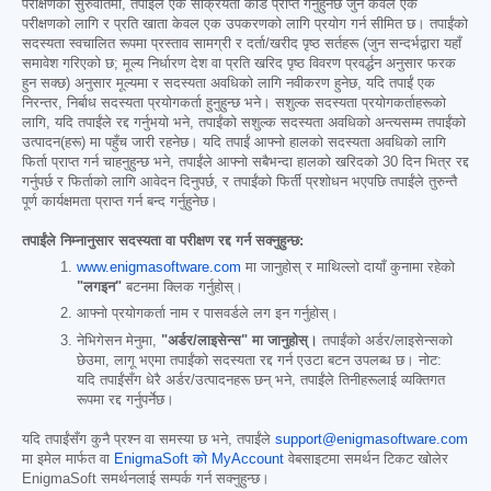
परीक्षणको सुरुवातमा, तपाईंले एक सक्रियता कोड प्राप्त गर्नुहुनेछ जुन केवल एक
परीक्षणको लागि र प्रति खाता केवल एक उपकरणको लागि प्रयोग गर्न सीमित छ। तपाईंको
सदस्यता स्वचालित रूपमा प्रस्ताव सामग्री र दर्ता/खरीद पृष्ठ सर्तहरू (जुन सन्दर्भद्वारा यहाँ
समावेश गरिएको छ; मूल्य निर्धारण देश वा प्रति खरिद पृष्ठ विवरण प्रवर्द्धन अनुसार फरक
हुन सक्छ) अनुसार मूल्यमा र सदस्यता अवधिको लागि नवीकरण हुनेछ, यदि तपाईं एक
निरन्तर, निर्बाध सदस्यता प्रयोगकर्ता हुनुहुन्छ भने। सशुल्क सदस्यता प्रयोगकर्ताहरूको
लागि, यदि तपाईंले रद्द गर्नुभयो भने, तपाईंको सशुल्क सदस्यता अवधिको अन्त्यसम्म तपाईंको
उत्पादन(हरू) मा पहुँच जारी रहनेछ। यदि तपाईं आफ्नो हालको सदस्यता अवधिको लागि
फिर्ता प्राप्त गर्न चाहनुहुन्छ भने, तपाईंले आफ्नो सबैभन्दा हालको खरिदको 30 दिन भित्र रद्द
गर्नुपर्छ र फिर्ताको लागि आवेदन दिनुपर्छ, र तपाईंको फिर्ती प्रशोधन भएपछि तपाईंले तुरुन्तै
पूर्ण कार्यक्षमता प्राप्त गर्न बन्द गर्नुहुनेछ।
तपाईंले निम्नानुसार सदस्यता वा परीक्षण रद्द गर्न सक्नुहुन्छ:
www.enigmasoftware.com
मा जानुहोस् र माथिल्लो दायाँ कुनामा रहेको
"लगइन"
बटनमा क्लिक गर्नुहोस्।
आफ्नो प्रयोगकर्ता नाम र पासवर्डले लग इन गर्नुहोस्।
नेभिगेसन मेनुमा,
"अर्डर/लाइसेन्स" मा जानुहोस्।
तपाईंको अर्डर/लाइसेन्सको
छेउमा, लागू भएमा तपाईंको सदस्यता रद्द गर्न एउटा बटन उपलब्ध छ। नोट:
यदि तपाईंसँग धेरै अर्डर/उत्पादनहरू छन् भने, तपाईंले तिनीहरूलाई व्यक्तिगत
रूपमा रद्द गर्नुपर्नेछ।
यदि तपाईंसँग कुनै प्रश्न वा समस्या छ भने, तपाईंले
support@enigmasoftware.com
मा इमेल मार्फत वा
EnigmaSoft को MyAccount
वेबसाइटमा समर्थन टिकट खोलेर
EnigmaSoft समर्थनलाई सम्पर्क गर्न सक्नुहुन्छ।