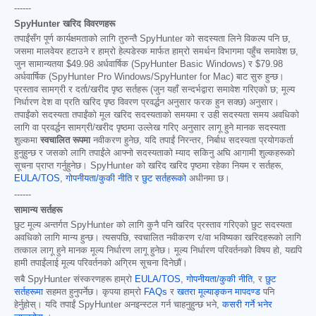
------
SpyHunter खरिद विवरणहरू
तपाईंसँग पूर्ण कार्यक्षमताको लागि तुरुन्तै SpyHunter को सदस्यता लिने विकल्प पनि छ,
जसमा मालवेयर हटाउने र हाम्रो हेल्पडेस्क मार्फत हाम्रो समर्थन विभागमा पहुँच समावेश छ,
जुन सामान्यतया
$49.98
अर्धवार्षिक (SpyHunter Basic Windows) र
$79.98
अर्धवार्षिक (SpyHunter Pro Windows/SpyHunter for Mac) बाट सुरु हुन्छ।
प्रस्ताव सामग्री र दर्ता/खरीद पृष्ठ सर्तहरू (जुन यहाँ सन्दर्भद्वारा समावेश गरिएको छ; मूल्य
निर्धारण देश वा प्रति खरिद पृष्ठ विवरण प्रवर्द्धन अनुसार फरक हुन सक्छ) अनुसार।
तपाईंको सदस्यता तपाईंको मूल खरिद सदस्यताको समयमा र उही सदस्यता समय अवधिको
लागि वा प्रवर्द्धन सामग्री/खरीद पृष्ठमा उल्लेख गरिए अनुसार लागू हुने मानक सदस्यता
शुल्कमा
स्वचालित रूपमा
नवीकरण हुनेछ, यदि तपाईं निरन्तर, निर्बाध सदस्यता प्रयोगकर्ता
हुनुहुन्छ र जसको लागि तपाईंले आफ्नो सदस्यताको म्याद सकिनु अघि आगामी शुल्कहरूको
सूचना प्राप्त गर्नुहुनेछ। SpyHunter को खरिद खरिद पृष्ठमा रहेका नियम र सर्तहरू,
EULA/TOS
,
गोपनीयता/कुकी नीति
र
छुट सर्तहरूको
अधीनमा छ।
------
सामान्य सर्तहरू
छुट मूल्य अन्तर्गत SpyHunter को लागि कुनै पनि खरिद प्रस्ताव गरिएको छुट सदस्यता
अवधिको लागि मान्य हुन्छ। त्यसपछि, स्वचालित नवीकरण र/वा भविष्यका खरिदहरूको लागि
तत्काल लागू हुने मानक मूल्य निर्धारण लागू हुनेछ। मूल्य निर्धारण परिवर्तनको विषय हो, यद्यपि
हामी तपाईंलाई मूल्य परिवर्तनको अग्रिम सूचना दिनेछौं।
सबै SpyHunter संस्करणहरू हाम्रो
EULA/TOS
,
गोपनीयता/कुकी नीति
, र
छुट
सर्तहरूमा
सहमत हुनुपर्नेछ। कृपया हाम्रो
FAQs
र
खतरा मूल्याङ्कन मापदण्ड
पनि
हेर्नुहोस्। यदि तपाईं SpyHunter अनइन्स्टल गर्न चाहनुहुन्छ भने,
कसरी गर्ने भनेर