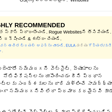
OS(లు) ప్రభావితమైంది:
Windows
GHLY RECOMMENDED
 స్కాన్ ప్రారంభించండి. Rogue Websitesని తీసివేయండి.
ి రక్షించండి & శుభ్రం చేయండి.
గువన ఉచిత ట్రయల్ ఆఫర్‌ను చూడండి.
EULA
మరియు
గోప్యత/కుకీ
ం
.
జెండాతో నమ్మదగని వెబ్‌సైట్. వ్యూహాలను
 నోటిఫికేషన్‌లను రూపొందించడం దీని ప్రధాన
ట్‌లకు సందర్శకులను దారి మళ్లించే సామర్థ్యా
విధంగా నమ్మదగనివి లేదా ప్రమాదకరమైనవి కూడ