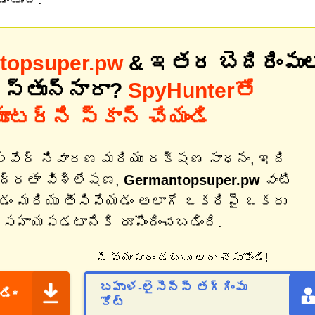
topsuper.pw
& ఇతర బెదిరింపుల
ిస్తున్నారా?
SpyHunterతో
యూటర్‌ని స్కాన్ చేయండి
ల్వేర్ నివారణ మరియు రక్షణ సాధనం, ఇది
భద్రతా విశ్లేషణ,
Germantopsuper.pw
వంటి
చడం మరియు తీసివేయడం అలాగే ఒకరిపై ఒకరు
 సహాయపడటానికి రూపొందించబడింది.
మీ వ్యాపారం డబ్బు ఆదా చేసుకోండి!
బహుళ-లైసెన్స్ తగ్గింపు
డి*
కోట్