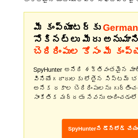
మీ కంప్యూటర్‌కు
German
సోకినట్లు మీరు అనుమాన
బెదిరింపుల కోసం మీ కంప్
SpyHunter అనేది శక్తివంతమైన మా
వినియోగదారులకు లోతైన సిస్టమ్ 
అనేక రకాల బెదిరింపులను గుర్తిం
సాంకేతిక మద్దతు సేవను అందించడంలో
SpyHunterని డౌన్‌లోడ్ చేయం