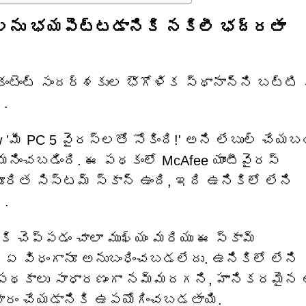
లను భయపెట్టడానికి నకిలీ భద్రతా
ంటెంట్ సందర్శకుల భౌగోళిక స్థానాన్ని బట్టి 
ి.
మీ PC 5 వైరస్‌లతో సోకింది!' అని లేబుల్ చేయ
ించబడింది. ఈ పథకంలో McAfee యాంటీవైరస్
ూరిత సిస్టమ్ స్కాన్ ఉంది, ఇది ఉనికిలో లేని
ి.
్కి చెప్పడం చాలా ముఖ్యం మరియు ఈ స్కామ్
 ఏ విధంగానూ అనుబంధించబడలేదు. ఉనికిలో లేని
ంటి పథకాలు సాధారణంగా నమ్మదగని, హానికరమైన 
చారం చేయడానికి ఉపయోగించబడతాయి.