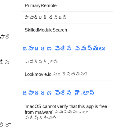
PrimaryRemote
హ్యాండ్లర్ డివిజన్
SkilledModuleSearch
వారి
జనాదరణ పొందిన సమస్యలు
బడిన
ఎపోర్నర్.కామ్
Lookmovie.io సురక్షితమేనా?
జనాదరణ పొందిన హౌ-టాస్
'macOS cannot verify that this app is free
from malware' సమస్యను ఎలా
పరిష్కరించాలి
లేదా