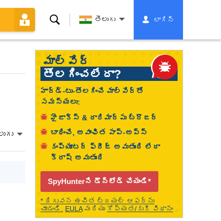
శోధన
తెలుగు
లాగిన్
మాల్వేర్
తొలగించలేదా?
హార్డ్-టు-తొలగించే మాల్వేర్తో
సమస్యలు:
హైజాక్స్ & దారిమార్పు బ్రౌజర్
బాధించే, అవాంఛిత పాప్-అప్స్
లుగు
కంప్యూటర్ ఫ్రీజ్ అవుతుంది లేదా
క్రాష్ అవుతుంది
SpyHunterని డౌన్‌లోడ్ చేయండి*
* దిగువన ఉచిత ట్రయల్ ఆఫర్‌ను
చూడండి.
EULA
మరియు
గోప్యత/కుకీ విధానం
.