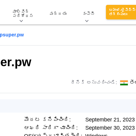
బహుళ-లైసెన్స్
మాల్వేర్
మద్దతు
కంపెనీ
తగ్గింపులు
పరిశోధన
psuper.pw
er.pw
దీనికి అనువదించండి:
తె
మొదట కనిపించింది:
September 21, 2023
ఆఖరి సారిగా చూచింది:
September 30, 2023