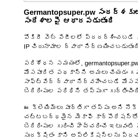
Germantopsuper.pw సందర్శకు
సందేశాలపై ఆధారపడుతుంది
పోకిరీ వెబ్ పేజీలలో ప్రదర్శించబడే క
IP చిరునామాల ద్వారా నిర్ణయించబడుతుంద
పరిశోధన సమయంలో, germantopsuper.pw '
మోసపూరిత పథకాన్ని అమలు చేయడం గమన
సాఫ్ట్‌వేర్ ద్వారా నిర్వహించబడే మోసప
బెదిరింపుల పరిధిని తప్పుగా గుర్తించింద
ఈ క్లెయిమ్‌లు పూర్తిగా తప్పు అని నొక
చట్టబద్ధమైన మెకాఫీ కార్పొరేషన్‌తో
బెదిరింపుల గురించి హెచ్చరించే ఇటువ
సురక్షితం కాని అప్లికేషన్‌లను ప్ర