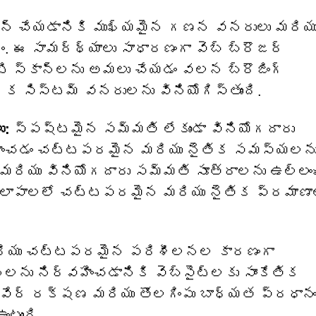
్కాన్ చేయడానికి ముఖ్యమైన గణన వనరులు మరియ
. ఈ సామర్థ్యాలు సాధారణంగా వెబ్ బ్రౌజర్
టి స్కాన్‌లను అమలు చేయడం వలన బ్రౌజింగ్
ిక సిస్టమ్ వనరులను వినియోగిస్తుంది.
ు:
స్పష్టమైన సమ్మతి లేకుండా వినియోగదారు
్వహించడం చట్టపరమైన మరియు నైతిక సమస్యలన
 మరియు వినియోగదారు సమ్మతి సూత్రాలను ఉల్లంఘ
్యకలాపాలలో చట్టపరమైన మరియు నైతిక ప్రమాణ
 మరియు చట్టపరమైన పరిశీలనల కారణంగా
ను నిర్వహించడానికి వెబ్‌సైట్‌లకు సాంకేతిక
ల్వేర్ రక్షణ మరియు తొలగింపు బాధ్యత ప్రధానం
ంటుంది.