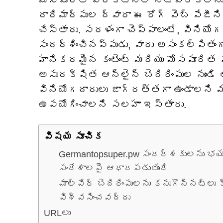
మోసపూరిత ప్రకటనల నెట్‌వర్క్‌లను ఉప
దారిమార్పుల ద్వారా ఈ రోగ్ వెబ్ పేజీన
చేస్తారు. సరళంగా చెప్పాలంటే, వినియోగ
సందర్శించినప్పుడు, వారు అసంకల్పితం
హానికరమైన కంటెంట్ మరియు మోసపూరిత 
అసురక్షిత ఆన్‌లైన్ బెదిరింపుల నుండి
వినియోగదారులు జాగ్రత్తగా ఉండాలన
ఉపయోగించాలని సలహా ఇస్తారు.
విషయ సూచిక
Germantopsuper.pw సందర్శకులను భ
సందేశాలపై ఆధారపడుతుంది
మాల్వేర్ బెదిరింపులను కనుగొన్నట్లు క
విశ్వసించవద్దు
URLలు