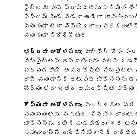
ఫైల్‌లకు వాటి ప్రాప్యతను పరిమితం చే
సిస్టమ్ నుండి విడిగా ఉండేలా రూపొందించబ
చేయకుండా లేదా వినియోగదారు పరికరంలోన
చేయకుండా నిరోధిస్తుంది.
భద్రతా ఆందోళనలు:
మాల్వేర్ కోసం సం
వెబ్‌సైట్‌లను అనుమతించడం వలన గణ
ఏర్పడతాయి. అసురక్షిత వెబ్‌సైట్‌లు వ
రాజీ చేయడానికి అటువంటి యాక్సెస్‌ను 
చౌర్యం లేదా ఇతర అసురక్షిత కార్యకలా
గోప్యతా ఆందోళనలు:
సందర్శకుల పరికర
సమస్యలను పెంచుతుంది. వినియోగదారులు త
యాక్సెస్‌ను కలిగి ఉండకూడదు. ఇది 
సమాచారాన్ని దుర్వినియోగానికి దారితీ