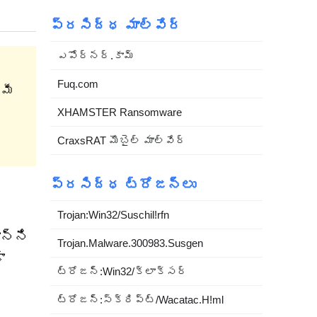
ప్రసిద్ధ మాల్వేర్
ఎపోర్నర్.కామ్
Fuq.com
 మీ
XHAMSTER Ransomware
CraxsRAT మొబైల్ మాల్వేర్
ప్రసిద్ధ ట్రోజన్లు
Trojan:Win32/Suschil!rfn
న్ని
Trojan.Malware.300983.Susgen
ా
ట్రోజన్:Win32/క్లాక్సర్
ట్రోజన్:స్క్రిప్ట్/Wacatac.H!ml