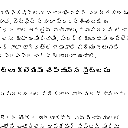
్ నోటిఫికేషన్‌లను ప్రారంభించమని సందర్శకులను
ాత, వెబ్‌సైట్ ద్వారా ప్రదర్శించబడే ఈ
ిధ రకాల ఆన్‌లైన్ వ్యూహాలు, నమ్మదగని లేదా
‌లను కూడా ఆమోదించాయి. సందర్శకులు తమ ఆన్‌లై
ి చాలా జాగ్రత్తగా ఉండాలి మరియు ఇటువంటి
తో పరస్పర చర్యకు దూరంగా ఉండాలి.
ట్లు క్లెయిమ్ చేస్తున్న సైట్‌లను
లు సందర్శకుల పరికరాల మాల్వేర్ స్కాన్‌లను
్రౌజర్ యొక్క శాండ్‌బాక్స్డ్ ఎన్విరాన్‌మెంట్‌లో
రంలోని అంతర్లీన ఆపరేటింగ్ సిస్టమ్ మరియు