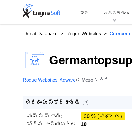
Skip
to
హోమ్
ఉత్పత్తులు
content
Threat Database
Rogue Websites
Germanto
Germantopsup
Rogue Websites
,
Adware
లో
Mezo
నాటికి
బెదిరింపు స్కోర్‌కార్డ్
?
ముప్పు స్థాయి:
20 % (సాధారణ)
సోకిన కంప్యూటర్లు:
10