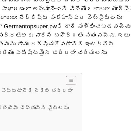
యోగించే వెబ్‌సైట్‌ల ద్వారా ప్రేరేపించబడిన
ి సాధారణంగా అనుమానించని వినియోగదారులు యాక్సె
దారులు నిర్దిష్ట సందేహాస్పద వెబ్‌సైట్‌లను
గా Germantopsuper.pwకి దారి మళ్లించబడవచ్చు
పద్ధతులకు వారిని బహిర్గతం చేయవచ్చు. ఇటు
 తమను తాము రక్షించుకోవడానికి ఇంటర్నెట్
ి మరియు పటిష్టమైన భద్రతా చర్యలను
యపెట్టడానికి నకిలీ భద్రతా
్లెయిమ్ చేస్తున్న సైట్‌లను