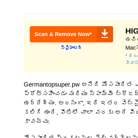
HI
Scan & Remove Now*
ఉచిత
Macన
స్పైహంటర్
* ది
విధాన
Germantopsuper.pw అనేది మోసపూరిత ఎ
ప్రోత్సహించడం మరియు స్పామ్మీ బ్రౌజర్
ఉద్దేశ్యం. అదనంగా, ఇది ఇతర వెబ్‌సై
కలిగి ఉంది, వీటిలో చాలా వరకు అదే 
కావచ్చు.