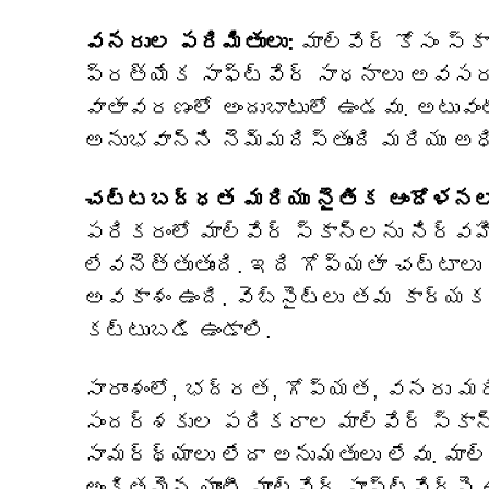
వనరుల పరిమితులు:
మాల్వేర్ కోసం స
ప్రత్యేక సాఫ్ట్‌వేర్ సాధనాలు అవసరం
వాతావరణంలో అందుబాటులో ఉండవు. అటువం
అనుభవాన్ని నెమ్మదిస్తుంది మరియు అధ
చట్టబద్ధత మరియు నైతిక ఆందోళనల
పరికరంలో మాల్వేర్ స్కాన్‌లను నిర
లేవనెత్తుతుంది. ఇది గోప్యతా చట్టాలు
అవకాశం ఉంది. వెబ్‌సైట్‌లు తమ కార
కట్టుబడి ఉండాలి.
సారాంశంలో, భద్రత, గోప్యత, వనరు
సందర్శకుల పరికరాల మాల్వేర్ స్కాన్‌ల
సామర్థ్యాలు లేదా అనుమతులు లేవు. మా
అంకితమైన యాంటీ-మాల్వేర్ సాఫ్ట్‌వేర్‌పై ఉ