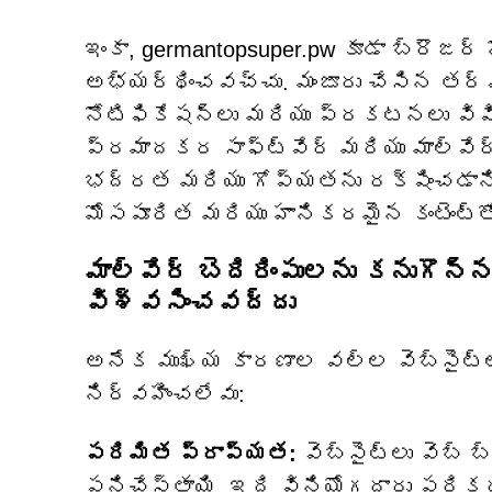
ఇంకా, germantopsuper.pw కూడా బ్రౌజర
అభ్యర్థించవచ్చు. మంజూరు చేసిన తర్వ
నోటిఫికేషన్‌లు మరియు ప్రకటనలు వివ
ప్రమాదకర సాఫ్ట్‌వేర్ మరియు మాల్వేర్
భద్రత మరియు గోప్యతను రక్షించడానిక
మోసపూరిత మరియు హానికరమైన కంటెంట్‌
మాల్వేర్ బెదిరింపులను కనుగొన్న
విశ్వసించవద్దు
అనేక ముఖ్య కారణాల వల్ల వెబ్‌సైట్‌
నిర్వహించలేవు:
పరిమిత ప్రాప్యత:
వెబ్‌సైట్‌లు వెబ్ బ
పనిచేస్తాయి, ఇది వినియోగదారు పరిక