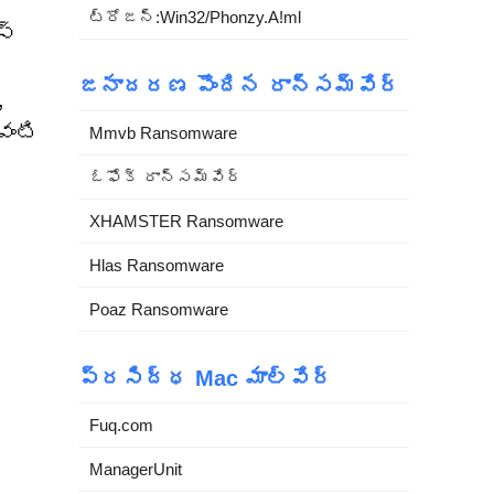
ట్రోజన్:Win32/Phonzy.A!ml
స్
జనాదరణ పొందిన రాన్సమ్‌వేర్
,
వంటి
Mmvb Ransomware
ఓఫోక్ రాన్సమ్‌వేర్
XHAMSTER Ransomware
Hlas Ransomware
Poaz Ransomware
ప్రసిద్ధ Mac మాల్వేర్
Fuq.com
ManagerUnit