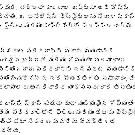
స్తుంది. భద్రతా కారణాల దృష్ట్యా అవి హోస్ట్
డ్డాయి. ఈ ఐసోలేషన్ వెబ్‌సైట్‌లను నేరుగా స్కాన
ి ఫైల్‌లు మరియు సాఫ్ట్‌వేర్‌తో పరస్పర చర్య
దర్శకుల పరికరాన్ని స్కాన్ చేయడానికి
నీయమైన భద్రత మరియు గోప్యతా ప్రమాదాలు
ినియోగదారు పరికరాన్ని ఇన్‌ఫెక్ట్ చేయడానికి
ఉపయోగించుకోవచ్చు, ఇది వ్యక్తిగత సమాచారం, డే
పాలకు అనధికారిక యాక్సెస్‌కు దారి తీస్తుంద
ాన్ని స్కాన్ చేయడం కూడా ముఖ్యమైన గోప్యతా
మ పరికరాల్లోని ఫైల్‌లు మరియు డేటాకు వెబ్‌సైట
అనుచిత డేటా సేకరణకు మరియు వ్యక్తిగత
యవచ్చు.