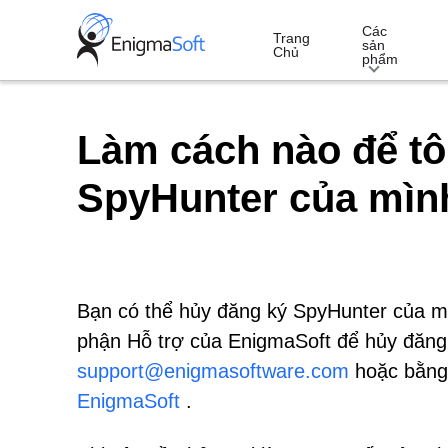
Skip
Các
to
Trang
sản
Chủ
phẩm
content
Làm cách nào để tô
SpyHunter của mìn
Bạn có thể hủy đăng ký SpyHunter của mìn
phận Hỗ trợ của EnigmaSoft để hủy đăng
support@enigmasoftware.com
hoặc bằng 
EnigmaSoft
.