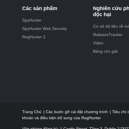
Các sản phẩm
Nghiên cứu p
độc hại
SpyHunter
Cơ sở dữ liệu về m
SpyHunter Web Security
MalwareTracker
RegHunter 2
Video
Bảng chú giải
Trang Chủ
Các bước gỡ cài đặt chương trình
Tiêu chí
khoản và điều kiện bổ sung của RegHunter
Văn phòng đăng ký: 1 Castle Street, Tầng 3, Dublin 2 D02