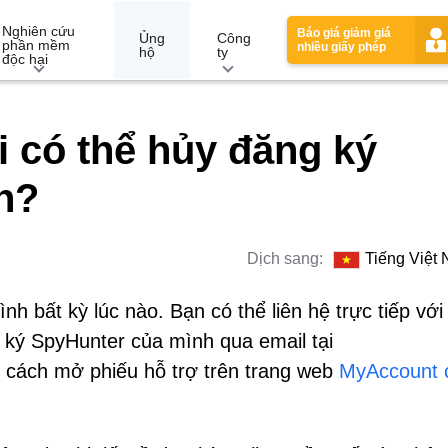
Nghiên cứu
Báo giá giảm giá
Ủng
Công
phần mềm
nhiều giấy phép
hộ
ty
độc hại
i có thể hủy đăng ký
h?
Dịch sang:
Tiếng Việt
h bất kỳ lúc nào. Bạn có thể liên hệ trực tiếp với
 ký SpyHunter của mình qua email tại
cách mở phiếu hỗ trợ trên trang web
MyAccount 