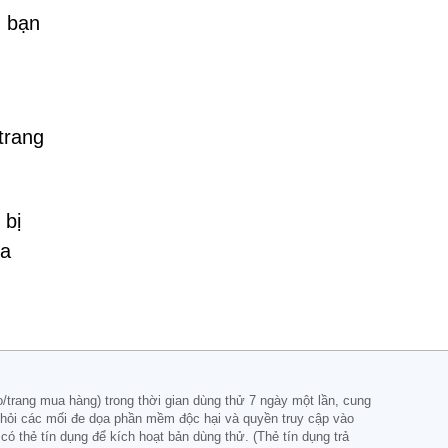
, bạn
trang
 bị
ủa
trang mua hàng) trong thời gian dùng thử 7 ngày một lần, cung
khỏi các mối đe dọa phần mềm độc hại và quyền truy cập vào
ó thẻ tín dụng để kích hoạt bản dùng thử. (Thẻ tín dụng trả