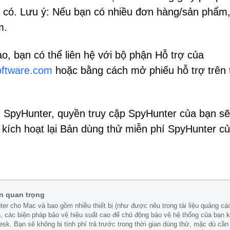
u có. Lưu ý: Nếu bạn có nhiều đơn hàng/sản phẩm
m.
o, bạn có thể liên hệ với bộ phận Hỗ trợ của
ftware.com
hoặc bằng cách mở phiếu hỗ trợ trên 
 SpyHunter, quyền truy cập SpyHunter của bạn sẽ
 kích hoạt lại Bản dùng thử miễn phí SpyHunter c
n quan trọng
 cho Mac và bao gồm nhiều thiết bị (như được nêu trong tài liệu quảng cáo/
n, các biện pháp bảo vệ hiệu suất cao để chủ động bảo vệ hệ thống của bạn 
k. Bạn sẽ không bị tính phí trả trước trong thời gian dùng thử, mặc dù cần c