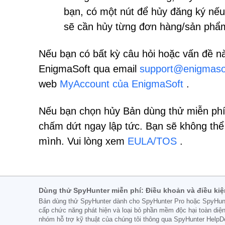
bạn, có một nút để hủy đăng ký nế
sẽ cần hủy từng đơn hàng/sản phẩ
Nếu bạn có bất kỳ câu hỏi hoặc vấn đề nà
EnigmaSoft qua email
support@enigmaso
web
MyAccount của EnigmaSoft
.
Nếu bạn chọn hủy Bản dùng thử miễn phí
chấm dứt ngay lập tức. Bạn sẽ không thể
mình. Vui lòng xem
EULA/TOS
.
Dùng thử SpyHunter miễn phí: Điều khoản và điều kiệ
Bản dùng thử SpyHunter dành cho SpyHunter Pro hoặc SpyHunter
cấp chức năng phát hiện và loại bỏ phần mềm độc hại toàn diệ
nhóm hỗ trợ kỹ thuật của chúng tôi thông qua SpyHunter HelpDes