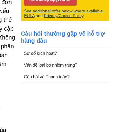
n đơn
 Nếu
See additional offer below where available.
EULA
and
Privacy/Cookie Policy
.
g thể
uy cập
Câu hỏi thường gặp về hỗ trợ
 Không
hàng đầu
 phần
Sự cố kích hoạt?
oàn
iệm
Vấn đề loại bỏ nhiễm trùng?
Câu hỏi về Thanh toán?
.
của