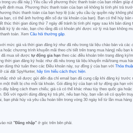
 trong ưu đãi này.) Yêu cầu về phương thức thanh toán của bạn nhằm giúp đả
uyết định mua. Phương thức thanh toán của bạn sẽ không bị tính phí trả trư
hương thức thanh toán của bạn hợp lệ (các yêu cầu ủy quyền này không phải
ủa bạn, có thể ảnh hưởng đến số dư tài khoản của bạn). Bạn có thể hủy bản 
 thúc thời gian dùng thử 7 ngày để tránh bị tính phí ngay sau khi bản dùng 
bất kỳ lý do nào, bạn cho rằng đã có khoản phí được xử lý mà bạn không muố
y thanh toán. Xem
Câu hỏi thường gặp
.
ức với mức giá và thời gian đăng ký như đã nêu trong tài liệu chào bán và cá
ia hoặc chương trình khuyến mãi theo chi tiết trên trang mua hàng) nếu bạn 
ạn đã mua sẽ được
tự động gia hạn
theo các điều khoản trên trang đăng ký/m
g thời gian đăng ký hoặc như đã nêu trong tài liệu khuyến mãi/trang mua hàn
gian dùng thử tuân theo các Điều khoản này, sự đồng ý của bạn với
Thỏa thuậ
ỡ cài đặt SpyHunter,
hãy tìm hiểu cách thực hiện
.
l nhắc nhở sẽ được gửi đến địa chỉ email bạn đã cung cấp khi đăng ký trước
 một thiết bị cho mỗi tài khoản. Gói đăng ký của bạn sẽ tự động gia hạn với
 đây bằng cách tham chiếu; giá cả có thể khác nhau tùy theo quốc gia hoặc c
ạn. Đối với người dùng đăng ký trả phí, nếu bạn hủy, bạn vẫn sẽ có quyền tr
ại, bạn phải hủy và yêu cầu hoàn tiền trong vòng 30 ngày kể từ lần mua hàn
vào nút
"Đăng nhập"
ở góc trên bên phải.