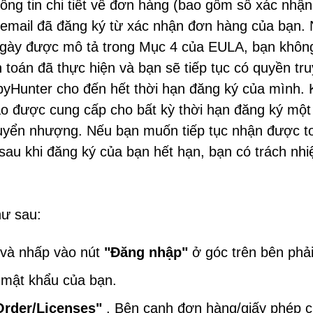
hông tin chi tiết về đơn hàng (bao gồm số xác nhậ
hỉ email đã đăng ký từ xác nhận đơn hàng của bạn.
 ngày được mô tả trong Mục 4 của EULA, bạn khôn
 toán đã thực hiện và bạn sẽ tiếp tục có quyền tr
yHunter cho đến hết thời hạn đăng ký của mình.
ào được cung cấp cho bất kỳ thời hạn đăng ký một
huyển nhượng. Nếu bạn muốn tiếp tục nhận được t
u khi đăng ký của bạn hết hạn, bạn có trách nh
hư sau:
và nhấp vào nút
"Đăng nhập"
ở góc trên bên phải
 mật khẩu của bạn.
Order/Licenses"
. Bên cạnh đơn hàng/giấy phép 