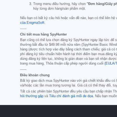
Trong menu điều hướng, hãy chọn
"Đơn hàng/Giấy p
hủy từng đơn hàng/sản phẩm một.
Nếu bạn có bất kỳ câu hỏi hoặc vấn đề nào, bạn có thể liên hệ
của EnigmaSoft
.
------
Chi tiết mua hàng SpyHunter
Bạn cũng có thể lựa chọn đăng ký SpyHunter ngay lập tức để s
thường bắt đầu từ
$49.98
mỗi nửa năm (SpyHunter Basic Win
hàng (được tích hợp vào đây bằng cách tham chiếu; giá cả có t
phí đăng ký tiêu chuẩn hiện hành tại thời điểm bạn mua đăng k
dùng đăng ký liên tục, không bị gián đoạn và bạn sẽ nhận được
trang mua hàng, Thỏa thuận cấp phép người dùng cuối
(EULA/
------
Điều khoản chung
Bất kỳ giao dịch mua SpyHunter nào với giá chiết khấu đều có 
và/hoặc các lần mua trong tương lai. Giá cả có thể thay đổi, tu
Tất cả các phiên bản SpyHunter đều yêu cầu bạn chấp nhận T
hỏi thường gặp
và
Tiêu chí đánh giá mối đe dọa
. Nếu bạn muốn