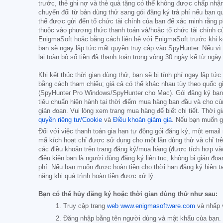
trước, thẻ ghi nợ và thẻ quà tặng có thể không được chấp nhận
chuyển đổi từ bản dùng thử sang gói đăng ký trả phí nếu bạn q
thể được gửi đến tổ chức tài chính của bạn để xác minh rằng p
thuộc vào phương thức thanh toán và/hoặc tổ chức tài chính c
EnigmaSoft hoặc bằng cách liên hệ với EnigmaSoft trước khi kết
bạn sẽ ngay lập tức mất quyền truy cập vào SpyHunter. Nếu vì 
lại toàn bộ số tiền đã thanh toán trong vòng 30 ngày kể từ ngà
Khi kết thúc thời gian dùng thử, bạn sẽ bị tính phí ngay lập t
bằng cách tham chiếu; giá cả có thể khác nhau tùy theo quốc g
(SpyHunter Pro Windows/SpyHunter cho Mac). Gói đăng ký b
tiêu chuẩn hiện hành tại thời điểm mua hàng ban đầu và cho cùn
gián đoạn. Vui lòng xem trang mua hàng để biết chi tiết. Thời 
quyền riêng tư/Cookie
và
Điều khoản giảm giá
. Nếu bạn muốn g
Đối với việc thanh toán gia hạn tự động gói đăng ký, một emai
mã kích hoạt chỉ được sử dụng cho một lần dùng thử và chỉ trên
các điều khoản trên trang đăng ký/mua hàng (được tích hợp vào
điều kiện bạn là người dùng đăng ký liên tục, không bị gián đo
phí. Nếu bạn muốn được hoàn tiền cho thời hạn đăng ký hiện t
năng khi quá trình hoàn tiền được xử lý.
Bạn có thể hủy đăng ký hoặc thời gian dùng thử như sau:
Truy cập trang
web www.enigmasoftware.com
và nhấp 
Đăng nhập bằng tên người dùng và mật khẩu của bạn.