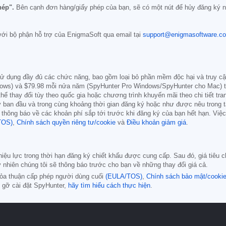
hép".
Bên cạnh đơn hàng/giấy phép của bạn, sẽ có một nút để hủy đăng ký n
 với bộ phận hỗ trợ của EnigmaSoft qua email tại
support@enigmasoftware.c
ử dụng đầy đủ các chức năng, bao gồm loại bỏ phần mềm độc hại và truy cậ
dows) và
$79.98
mỗi nửa năm (SpyHunter Pro Windows/SpyHunter cho Mac) the
hể thay đổi tùy theo quốc gia hoặc chương trình khuyến mãi theo chi tiết t
ý ban đầu và trong cùng khoảng thời gian đăng ký hoặc như được nêu trong tà
 thông báo về các khoản phí sắp tới trước khi đăng ký của bạn hết hạn. Việ
TOS)
,
Chính sách quyền riêng tư/cookie
và
Điều khoản giảm giá
.
hiệu lực trong thời hạn đăng ký chiết khấu được cung cấp. Sau đó, giá tiêu
y nhiên chúng tôi sẽ thông báo trước cho bạn về những thay đổi giá cả.
hỏa thuận cấp phép người dùng cuối
(EULA/TOS)
,
Chính sách bảo mật/cooki
 gỡ cài đặt SpyHunter,
hãy tìm hiểu cách thực hiện
.