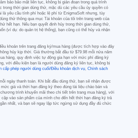
m bảo bảo mật liên tục, không bị gián đoạn trong quá trình
ớc trong thời gian dùng thử, mặc dù các yêu cầu ủy quyền có
 là yêu cầu tính phí hoặc lệ phí từ EnigmaSoft nhưng, tùy
dùng thử thông qua mục Tài khoản của tôi trên trang web của
thử hết hạn. Nếu bạn quyết định hủy trong thời gian dùng thử,
n (ví dụ: do quản trị hệ thống), bạn cũng có thể hủy và nhận
c điều khoản trên trang đăng ký/mua hàng (được tích hợp vào đây
không hủy kịp thời. Giá thường bắt đầu từ
$79.98
mỗi nửa năm
ua hàng, quy định việc tự động gia hạn với mức phí đăng ký
g, với điều kiện bạn là người dùng đăng ký liên tục, không bị
n cấp phép người dùng cuối/Điều khoản dịch vụ
,
Chính sách
 mỗi ngày thanh toán. Khi bắt đầu dùng thử, bạn sẽ nhận được
 mức giá và thời hạn đăng ký theo đúng tài liệu chào bán và
hương trình khuyến mãi theo chi tiết trên trang mua hàng), với
uy cập vào sản phẩm của mình cho đến hết thời hạn đăng ký trả
g gần nhất, và bạn sẽ ngay lập tức ngừng sử dụng đầy đủ chức