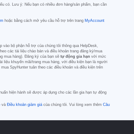
ếu có. Lưu ý: Nếu bạn có nhiều đơn hàng/sản phẩm, bạn cần
om
hoặc bằng cách mở yêu cầu hỗ trợ trên trang
MyAccount
p vào bộ phận hỗ trợ của chúng tôi thông qua HelpDesk,
o các tài liệu chào bán và điều khoản trang đăng ký/mua
rang mua hàng). Đăng ký của bạn sẽ
tự động gia hạn
với mức
i liệu khuyến mãi/trang mua hàng, với điều kiện bạn là người
c mua SpyHunter tuân theo các điều khoản và điều kiện trên
 chuẩn hiện hành sẽ được áp dụng cho các lần gia hạn tự động
e
và
Điều khoản giảm giá
của chúng tôi. Vui lòng xem thêm
Câu