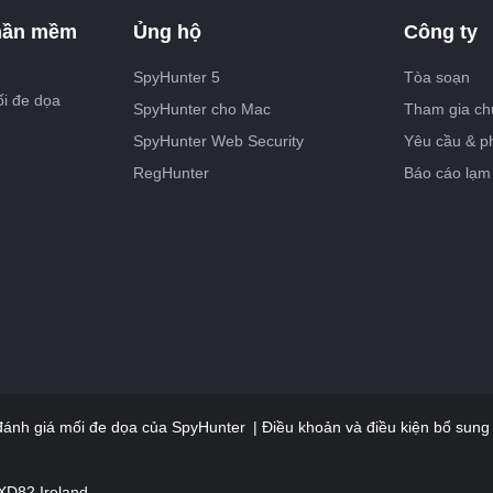
hần mềm
Ủng hộ
Công ty
SpyHunter 5
Tòa soạn
ối đe dọa
SpyHunter cho Mac
Tham gia chư
SpyHunter Web Security
Yêu cầu & p
RegHunter
Báo cáo lạm
 đánh giá mối đe dọa của SpyHunter
Điều khoản và điều kiện bổ sun
XD82 Ireland.