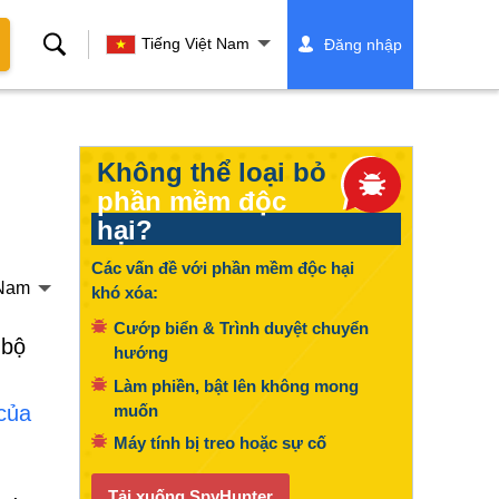
Tìm
Tiếng Việt Nam
Đăng nhập
kiếm
Không thể loại bỏ
phần mềm độc
hại?
Các vấn đề với phần mềm độc hại
 Nam
khó xóa:
Cướp biển & Trình duyệt chuyển
 bộ
hướng
Làm phiền, bật lên không mong
muốn
của
Máy tính bị treo hoặc sự cố
Tải xuống SpyHunter