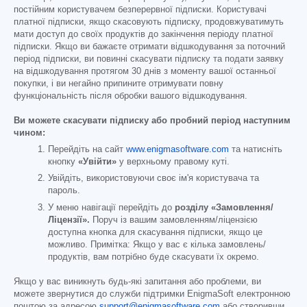
постійним користувачем безперервної підписки. Користувачі
платної підписки, якщо скасовують підписку, продовжуватимуть
мати доступ до своїх продуктів до закінчення періоду платної
підписки. Якщо ви бажаєте отримати відшкодування за поточний
період підписки, ви повинні скасувати підписку та подати заявку
на відшкодування протягом 30 днів з моменту вашої останньої
покупки, і ви негайно припините отримувати повну
функціональність після обробки вашого відшкодування.
Ви можете скасувати підписку або пробний період наступним
чином:
Перейдіть на сайт
www.enigmasoftware.com
та натисніть
кнопку
«Увійти»
у верхньому правому куті.
Увійдіть, використовуючи своє ім'я користувача та
пароль.
У меню навігації перейдіть до
розділу «Замовлення/
Ліцензії».
Поруч із вашим замовленням/ліцензією
доступна кнопка для скасування підписки, якщо це
можливо. Примітка: Якщо у вас є кілька замовлень/
продуктів, вам потрібно буде скасувати їх окремо.
Якщо у вас виникнуть будь-які запитання або проблеми, ви
можете звернутися до служби підтримки EnigmaSoft електронною
поштою за адресою
support@enigmasoftware.com
або створивши