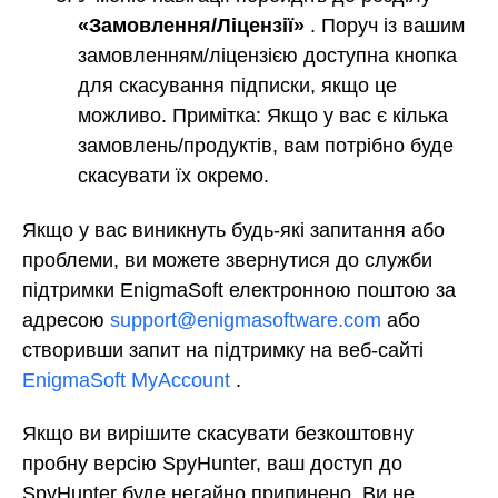
«Замовлення/Ліцензії»
. Поруч із вашим
замовленням/ліцензією доступна кнопка
для скасування підписки, якщо це
можливо. Примітка: Якщо у вас є кілька
замовлень/продуктів, вам потрібно буде
скасувати їх окремо.
Якщо у вас виникнуть будь-які запитання або
проблеми, ви можете звернутися до служби
підтримки EnigmaSoft електронною поштою за
адресою
support@enigmasoftware.com
або
створивши запит на підтримку на веб-сайті
EnigmaSoft MyAccount
.
Якщо ви вирішите скасувати безкоштовну
пробну версію SpyHunter, ваш доступ до
SpyHunter буде негайно припинено. Ви не