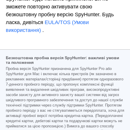
зможете повторно активувати свою
безкоштовну пробну версію SpyHunter. Будь
ласка, дивіться
EULA/TOS (Умови
використання)
.
Безкоштовна пробна версія SpyHunter: важливі умови
та положення
Пробна версія SpyHunter призначена для SpyHunter Pro або
SpyHunter для Mac і включає кілька пристроїв (як зазначено в
рекламних матеріалах/сторінці придбання) протягом одноразового
7-денного пробного періоду, що пропонує комплексні функції
виявлення та видалення шкідливих програм, високопродуктивні
засоби захисту для активного захисту вашої системи від загроз
шкідливого програмного забезпечення та доступ до нашої служби
технічної підтримки через службу підтримки SpyHunter. Протягом
пробного періоду з вас не стягуватиметься передоплата, хоча для
активації пробної версії потрібна кредитна картка. (Передоплачені
кредитні картки, дебетові картки та подарункові картки можуть не
прийматися за цією пропозицією.) Вимога до вашого способу