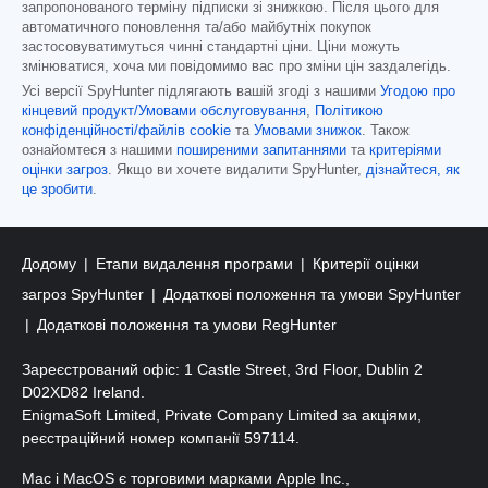
запропонованого терміну підписки зі знижкою. Після цього для
автоматичного поновлення та/або майбутніх покупок
застосовуватимуться чинні стандартні ціни. Ціни можуть
змінюватися, хоча ми повідомимо вас про зміни цін заздалегідь.
Усі версії SpyHunter підлягають вашій згоді з нашими
Угодою про
кінцевий продукт/Умовами обслуговування
,
Політикою
конфіденційності/файлів cookie
та
Умовами знижок
. Також
ознайомтеся з нашими
поширеними запитаннями
та
критеріями
оцінки загроз
. Якщо ви хочете видалити SpyHunter,
дізнайтеся, як
це зробити
.
Додому
Етапи видалення програми
Критерії оцінки
загроз SpyHunter
Додаткові положення та умови SpyHunter
Додаткові положення та умови RegHunter
Зареєстрований офіс: 1 Castle Street, 3rd Floor, Dublin 2
D02XD82 Ireland.
EnigmaSoft Limited, Private Company Limited за акціями,
реєстраційний номер компанії 597114.
Mac і MacOS є торговими марками Apple Inc.,