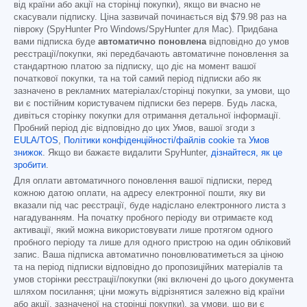
від країни або акції на сторінці покупки), якщо ви вчасно не
скасували підписку. Ціна зазвичай починається від
$79.98
раз на
півроку (SpyHunter Pro Windows/SpyHunter для Mac). Придбана
вами підписка буде
автоматично поновлена
відповідно до умов
реєстрації/покупки, які передбачають автоматичне поновлення за
стандартною платою за підписку, що діє на момент вашої
початкової покупки, та на той самий період підписки або як
зазначено в рекламних матеріалах/сторінці покупки, за умови, що
ви є постійним користувачем підписки без перерв. Будь ласка,
дивіться сторінку покупки для отримання детальної інформації.
Пробний період діє відповідно до цих Умов, вашої згоди з
EULA/TOS
,
Політики конфіденційності/файлів cookie
та
Умов
знижок
. Якщо ви бажаєте видалити SpyHunter,
дізнайтеся, як це
зробити
.
Для оплати автоматичного поновлення вашої підписки, перед
кожною датою оплати, на адресу електронної пошти, яку ви
вказали під час реєстрації, буде надіслано електронного листа з
нагадуванням. На початку пробного періоду ви отримаєте код
активації, який можна використовувати лише протягом одного
пробного періоду та лише для одного пристрою на один обліковий
запис. Ваша підписка автоматично поновлюватиметься за ціною
та на період підписки відповідно до пропозиційних матеріалів та
умов сторінки реєстрації/покупки (які включені до цього документа
шляхом посилання; ціни можуть відрізнятися залежно від країни
або акції, зазначеної на сторінці покупки), за умови, що ви є