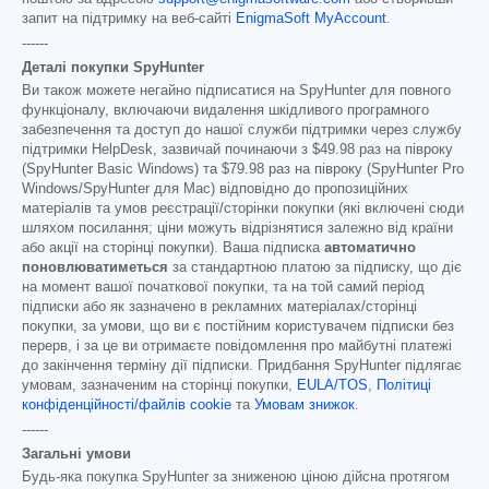
запит на підтримку на веб-сайті
EnigmaSoft MyAccount
.
------
Деталі покупки SpyHunter
Ви також можете негайно підписатися на SpyHunter для повного
функціоналу, включаючи видалення шкідливого програмного
забезпечення та доступ до нашої служби підтримки через службу
підтримки HelpDesk, зазвичай починаючи з
$49.98
раз на півроку
(SpyHunter Basic Windows) та
$79.98
раз на півроку (SpyHunter Pro
Windows/SpyHunter для Mac) відповідно до пропозиційних
матеріалів та умов реєстрації/сторінки покупки (які включені сюди
шляхом посилання; ціни можуть відрізнятися залежно від країни
або акції на сторінці покупки). Ваша підписка
автоматично
поновлюватиметься
за стандартною платою за підписку, що діє
на момент вашої початкової покупки, та на той самий період
підписки або як зазначено в рекламних матеріалах/сторінці
покупки, за умови, що ви є постійним користувачем підписки без
перерв, і за це ви отримаєте повідомлення про майбутні платежі
до закінчення терміну дії підписки. Придбання SpyHunter підлягає
умовам, зазначеним на сторінці покупки,
EULA/TOS
,
Політиці
конфіденційності/файлів cookie
та
Умовам знижок
.
------
Загальні умови
Будь-яка покупка SpyHunter за зниженою ціною дійсна протягом