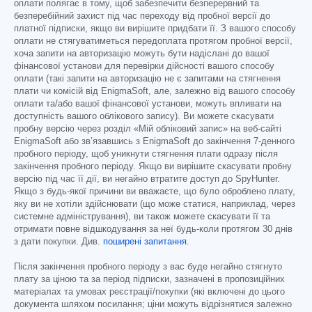
оплати полягає в тому, щоб забезпечити безперервний та
безперебійний захист під час переходу від пробної версії до
платної підписки, якщо ви вирішите придбати її. З вашого способу
оплати не стягуватиметься передоплата протягом пробної версії,
хоча запити на авторизацію можуть бути надіслані до вашої
фінансової установи для перевірки дійсності вашого способу
оплати (такі запити на авторизацію не є запитами на стягнення
плати чи комісій від EnigmaSoft, але, залежно від вашого способу
оплати та/або вашої фінансової установи, можуть впливати на
доступність вашого облікового запису). Ви можете скасувати
пробну версію через розділ «Мій обліковий запис» на веб-сайті
EnigmaSoft або зв’язавшись з EnigmaSoft до закінчення 7-денного
пробного періоду, щоб уникнути стягнення плати одразу після
закінчення пробного періоду. Якщо ви вирішите скасувати пробну
версію під час її дії, ви негайно втратите доступ до SpyHunter.
Якщо з будь-якої причини ви вважаєте, що було оброблено плату,
яку ви не хотіли здійснювати (що може статися, наприклад, через
системне адміністрування), ви також можете скасувати її та
отримати повне відшкодування за неї будь-коли протягом 30 днів
з дати покупки. Див.
поширені запитання
.
Після закінчення пробного періоду з вас буде негайно стягнуто
плату за ціною та за період підписки, зазначені в пропозиційних
матеріалах та умовах реєстрації/покупки (які включені до цього
документа шляхом посилання; ціни можуть відрізнятися залежно