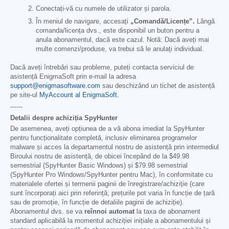
Conectați-vă cu numele de utilizator și parola.
În meniul de navigare, accesați
„Comandă/Licențe”.
Lângă
comanda/licența dvs., este disponibil un buton pentru a
anula abonamentul, dacă este cazul. Notă: Dacă aveți mai
multe comenzi/produse, va trebui să le anulați individual.
Dacă aveți întrebări sau probleme, puteți contacta serviciul de
asistență EnigmaSoft prin e-mail la adresa
support@enigmasoftware.com
sau deschizând un tichet de asistență
pe site-ul
MyAccount al EnigmaSoft
.
------
Detalii despre achiziția SpyHunter
De asemenea, aveți opțiunea de a vă abona imediat la SpyHunter
pentru funcționalitate completă, inclusiv eliminarea programelor
malware și acces la departamentul nostru de asistență prin intermediul
Biroului nostru de asistență, de obicei începând de la
$49.98
semestrial (SpyHunter Basic Windows) și
$79.98
semestrial
(SpyHunter Pro Windows/SpyHunter pentru Mac), în conformitate cu
materialele ofertei și termenii paginii de înregistrare/achiziție (care
sunt încorporați aici prin referință; prețurile pot varia în funcție de țară
sau de promoție, în funcție de detaliile paginii de achiziție).
Abonamentul dvs. se va
reînnoi automat
la taxa de abonament
standard aplicabilă la momentul achiziției inițiale a abonamentului și