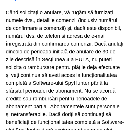
Când solicitați o anulare, vă rugăm să furnizați
numele dvs., detaliile comenzii (inclusiv numărul
de confirmare a comenzii) și, dacă este disponibil,
numărul dvs. de telefon și adresa de e-mail
înregistrată din confirmarea comenzii. Dacă anulați
dincolo de perioada inițială de anulare de 30 de
zile descrisă în Secțiunea 4 a EULA, nu puteți
solicita o rambursare pentru plățile deja efectuate
și veți continua să aveți acces la funcționalitatea
completă a Software-ului SpyHunter până la
sfârșitul perioadei de abonament. Nu se acordă
credite sau rambursări pentru perioadele de
abonament parțial. Abonamentele sunt personale
și netransferabile. Dacă doriți să continuați să
beneficiați de funcționalitatea completă a Software-
ului SpyHunter după expirarea abonamentului,