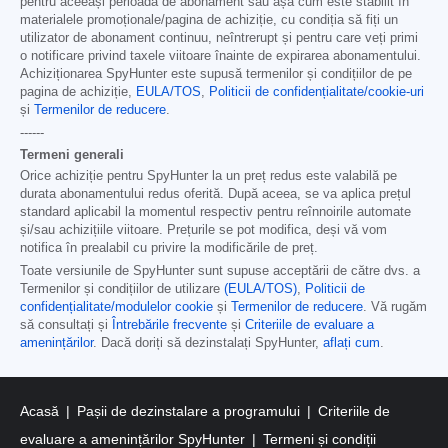
pentru aceeași perioadă de abonament sau așa cum este stabilit în
materialele promoționale/pagina de achiziție, cu condiția să fiți un
utilizator de abonament continuu, neîntrerupt și pentru care veți primi
o notificare privind taxele viitoare înainte de expirarea abonamentului.
Achiziționarea SpyHunter este supusă termenilor și condițiilor de pe
pagina de achiziție,
EULA/TOS
,
Politicii de confidențialitate/cookie-uri
și
Termenilor de reducere
.
------
Termeni generali
Orice achiziție pentru SpyHunter la un preț redus este valabilă pe
durata abonamentului redus oferită. După aceea, se va aplica prețul
standard aplicabil la momentul respectiv pentru reînnoirile automate
și/sau achizițiile viitoare. Prețurile se pot modifica, deși vă vom
notifica în prealabil cu privire la modificările de preț.
Toate versiunile de SpyHunter sunt supuse acceptării de către dvs. a
Termenilor și condițiilor de utilizare
(EULA/TOS)
,
Politicii de
confidențialitate/modulelor cookie
și
Termenilor de reducere
. Vă rugăm
să consultați și
Întrebările frecvente
și
Criteriile de evaluare a
amenințărilor
. Dacă doriți să dezinstalați SpyHunter,
aflați cum
.
Acasă
Pașii de dezinstalare a programului
Criteriile de
evaluare a amenințărilor SpyHunter
Termeni și condiții