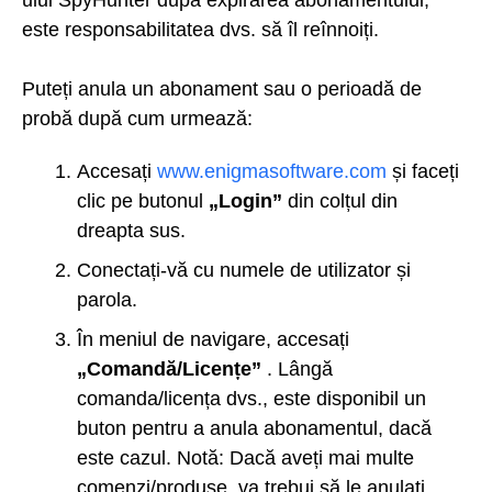
este responsabilitatea dvs. să îl reînnoiți.
Puteți anula un abonament sau o perioadă de
probă după cum urmează:
Accesați
www.enigmasoftware.com
și faceți
clic pe butonul
„Login”
din colțul din
dreapta sus.
Conectați-vă cu numele de utilizator și
parola.
În meniul de navigare, accesați
„Comandă/Licențe”
. Lângă
comanda/licența dvs., este disponibil un
buton pentru a anula abonamentul, dacă
este cazul. Notă: Dacă aveți mai multe
comenzi/produse, va trebui să le anulați