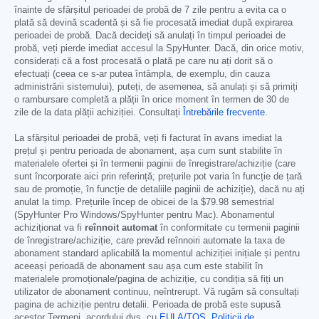
înainte de sfârșitul perioadei de probă de 7 zile pentru a evita ca o
plată să devină scadentă și să fie procesată imediat după expirarea
perioadei de probă. Dacă decideți să anulați în timpul perioadei de
probă, veți pierde imediat accesul la SpyHunter. Dacă, din orice motiv,
considerați că a fost procesată o plată pe care nu ați dorit să o
efectuați (ceea ce s-ar putea întâmpla, de exemplu, din cauza
administrării sistemului), puteți, de asemenea, să anulați și să primiți
o rambursare completă a plății în orice moment în termen de 30 de
zile de la data plății achiziției. Consultați
Întrebările frecvente
.
La sfârșitul perioadei de probă, veți fi facturat în avans imediat la
prețul și pentru perioada de abonament, așa cum sunt stabilite în
materialele ofertei și în termenii paginii de înregistrare/achiziție (care
sunt încorporate aici prin referință; prețurile pot varia în funcție de țară
sau de promoție, în funcție de detaliile paginii de achiziție), dacă nu ați
anulat la timp. Prețurile încep de obicei de la
$79.98
semestrial
(SpyHunter Pro Windows/SpyHunter pentru Mac). Abonamentul
achiziționat va fi
reînnoit automat
în conformitate cu termenii paginii
de înregistrare/achiziție, care prevăd reînnoiri automate la taxa de
abonament standard aplicabilă la momentul achiziției inițiale și pentru
aceeași perioadă de abonament sau așa cum este stabilit în
materialele promoționale/pagina de achiziție, cu condiția să fiți un
utilizator de abonament continuu, neîntrerupt. Vă rugăm să consultați
pagina de achiziție pentru detalii. Perioada de probă este supusă
acestor Termeni, acordului dvs. cu
EULA/TOS
,
Politicii de