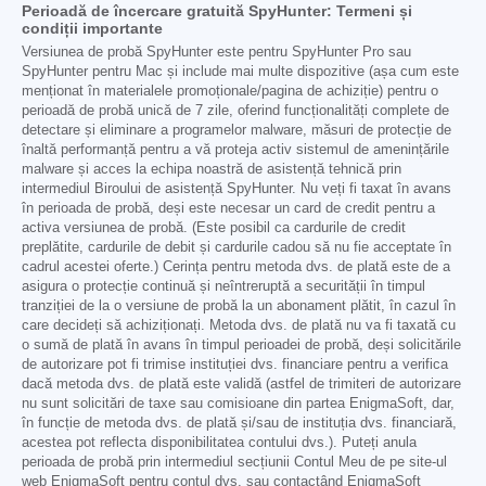
Perioadă de încercare gratuită SpyHunter: Termeni și
condiții importante
Versiunea de probă SpyHunter este pentru SpyHunter Pro sau
SpyHunter pentru Mac și include mai multe dispozitive (așa cum este
menționat în materialele promoționale/pagina de achiziție) pentru o
perioadă de probă unică de 7 zile, oferind funcționalități complete de
detectare și eliminare a programelor malware, măsuri de protecție de
înaltă performanță pentru a vă proteja activ sistemul de amenințările
malware și acces la echipa noastră de asistență tehnică prin
intermediul Biroului de asistență SpyHunter. Nu veți fi taxat în avans
în perioada de probă, deși este necesar un card de credit pentru a
activa versiunea de probă. (Este posibil ca cardurile de credit
preplătite, cardurile de debit și cardurile cadou să nu fie acceptate în
cadrul acestei oferte.) Cerința pentru metoda dvs. de plată este de a
asigura o protecție continuă și neîntreruptă a securității în timpul
tranziției de la o versiune de probă la un abonament plătit, în cazul în
care decideți să achiziționați. Metoda dvs. de plată nu va fi taxată cu
o sumă de plată în avans în timpul perioadei de probă, deși solicitările
de autorizare pot fi trimise instituției dvs. financiare pentru a verifica
dacă metoda dvs. de plată este validă (astfel de trimiteri de autorizare
nu sunt solicitări de taxe sau comisioane din partea EnigmaSoft, dar,
în funcție de metoda dvs. de plată și/sau de instituția dvs. financiară,
acestea pot reflecta disponibilitatea contului dvs.). Puteți anula
perioada de probă prin intermediul secțiunii Contul Meu de pe site-ul
web EnigmaSoft pentru contul dvs. sau contactând EnigmaSoft