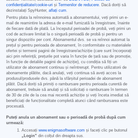
confidențialitate/cookie-uri
și
Termenilor de reducere
. Dacă doriți să
dezinstalați SpyHunter,
aflați cum
.
Pentru plata la reînnoirea automată a abonamentului, veți primi un e-
mail de reamintire la adresa de e-mail furnizată la înregistrare, înainte
de fiecare dată de plată. La începutul perioadei de probă, veți primi un
cod de activare limitat la o singură perioadă de probă și pentru un
singur dispozitiv per cont. Abonamentul dvs. se va reînnoi automat la
prețul și pentru perioada de abonament, în conformitate cu materialele
ofertei și termenii paginii de înregistrare/achiziție (care sunt încorporați
aici prin referință; prețurile pot varia în funcție de țară sau de promoție,
în funcție de detaliile paginii de achiziție), cu condiția să fiți un
utilizator de abonament continuu și neîntrerupt. Pentru utilizatorii de
abonamente plătite, dacă anulați, veți continua să aveți acces la
produsul/produsele dvs. până la sfârșitul perioadei de abonament
plătit. Dacă doriți să primiți o rambursare pentru perioada curentă de
abonament, trebuie să anulați și să solicitați o rambursare în termen
de 30 de zile de la cea mai recentă achiziție și veți înceta imediat să
beneficiați de funcționalitate completă atunci când rambursarea este
procesată.
Puteți anula un abonament sau o perioadă de probă după cum
urmează:
Accesați
www.enigmasoftware.com
și faceți clic pe butonul
„Login”
din colțul din dreapta sus.