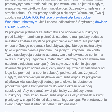
promocyjnych/na stronie zakupu, pod warunkiem, że jesteś ciągłym,
nieprzerwanym użytkownikiem subskrypcji. Szczegóły znajdziesz na
stronie zakupu. Okres próbny podlega niniejszym Warunkom, Twojej
zgodzie na
EULA/TOS
,
Polityce prywatności/plików cookie
i
Warunkom rabatowym
. Jeśli chcesz odinstalować SpyHunter,
dowiedz
się, jak to zrobić
.
W przypadku płatności za automatyczne odnowienie subskrypcji,
przed każdym terminem płatności, na adres e-mail podany podczas
rejestracji zostanie wysłane przypomnienie e-mailem. Na początku
okresu próbnego otrzymasz kod aktywacyjny, którego można użyć
tylko w jednym okresie próbnym i na jednym urządzeniu na konto.
Twoja subskrypcja zostanie automatycznie odnowiona po cenie i na
okres subskrypcji, zgodnie z materiałami ofertowymi oraz warunkami
na stronie rejestracji/zakupu (które są włączone do niniejszego
dokumentu przez odniesienie; ceny mogą się różnić w zależności od
kraju lub promocji na stronie zakupu), pod warunkiem, że jesteś
ciągłym, nieprzerwanym użytkownikiem subskrypcji. W przypadku
użytkowników subskrypcji płatnej, po anulowaniu, dostęp do
produktów będzie kontynuowany do końca okresu opłaconej
subskrypcji. Aby otrzymać zwrot pieniędzy za bieżący okres
subskrypcji, musisz anulować subskrypcję i złożyć wniosek o zwrot
pieniędzy w ciągu 30 dni od daty ostatniego zakupu. Po przetworzeniu
zwrotu natychmiast utracisz pełną funkcjonalność.