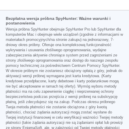
Bezpłatna wersja próbna SpyHunter: Ważne warunki i
postanowienia
Wersja próbna SpyHunter obejmuje SpyHunter Pro lub SpyHunter dla
komputerów Mac i obejmuje wiele urządzeń (zgodnie z informacjami w
materiałach promocyjnych/na stronie zakupu) na jednorazowy, 7-
dniowy okres próbny. Oferuje ona kompleksową funkcjonalność
wykrywania i usuwania złośliwego oprogramowania, wydajne
zabezpieczenia aktywnie chroniące system przed zagrożeniami ze
strony złośliwego oprogramowania oraz dostęp do naszego zespołu
pomocy technicznej za pośrednictwem Centrum Pomocy SpyHunter.
W okresie próbnym nie zostaniesz obciążony opłatą z góry, jednak do
aktywacji wersji próbnej wymagana jest karta kredytowa. (Karty
kredytowe przedpłacone, karty debetowe i karty podarunkowe mogą
nie być akceptowane w ramach tej oferty). Wymóg wyboru metody
płatności ma na celu zapewnienie ciągłej i nieprzerwanej ochrony
bezpieczeństwa podczas przejścia z wersji próbnej na subskrypcję
płatną, jeśli zdecydujesz się na zakup. Podczas okresu próbnego
Twoja metoda płatności nie zostanie obciążona z góry kwotą
płatności, chociaż żądania autoryzacji mogą zostać wysłane do
Twojej instytucji finansowej w celu weryfikacji ważności Twojej metody
płatności (takie żądania autoryzacji nie są żądaniami opłat lub prowizji
ze strony EnigmaSoft, ale, w zależności od Twojej metody płatności