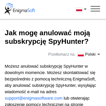
Skip
to
Polski
content
Jak mogę anulować moją
subskrypcję SpyHunter?
Przetłumacz na:
Polski
Możesz anulować subskrypcję SpyHunter w
dowolnym momencie. Możesz skontaktować się
bezpośrednio z pomocą techniczną EnigmaSoft,
aby anulować subskrypcję SpyHunter, wysyłając
wiadomość e-mail na adres
support@enigmasoftware.com
lub otwierając
zgłoszenie pomocy technicznej na stronie