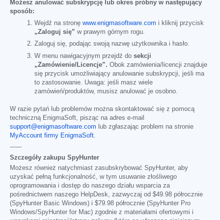
Możesz anulować subskrypcję lub okres próbny w następujący
sposób:
Wejdź na stronę
www.enigmasoftware.com
i kliknij przycisk
„Zaloguj się”
w prawym górnym rogu.
Zaloguj się, podając swoją nazwę użytkownika i hasło.
W menu nawigacyjnym przejdź do
sekcji
„Zamówienie/Licencje”.
Obok zamówienia/licencji znajduje
się przycisk umożliwiający anulowanie subskrypcji, jeśli ma
to zastosowanie. Uwaga: jeśli masz wiele
zamówień/produktów, musisz anulować je osobno.
W razie pytań lub problemów można skontaktować się z pomocą
techniczną EnigmaSoft, pisząc na adres e-mail
support@enigmasoftware.com
lub zgłaszając problem na stronie
MyAccount firmy EnigmaSoft
.
------
Szczegóły zakupu SpyHunter
Możesz również natychmiast zasubskrybować SpyHunter, aby
uzyskać pełną funkcjonalność, w tym usuwanie złośliwego
oprogramowania i dostęp do naszego działu wsparcia za
pośrednictwem naszego HelpDesk, zazwyczaj od
$49.98
półrocznie
(SpyHunter Basic Windows) i
$79.98
półrocznie (SpyHunter Pro
Windows/SpyHunter for Mac) zgodnie z materiałami ofertowymi i