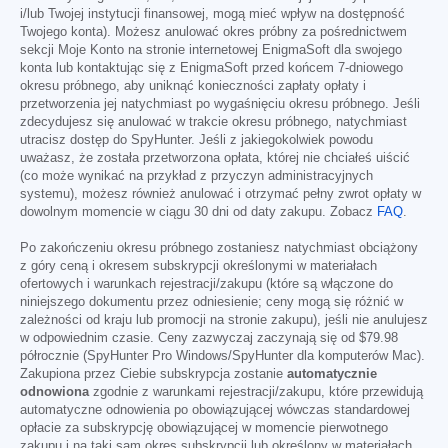
i/lub Twojej instytucji finansowej, mogą mieć wpływ na dostępność
Twojego konta). Możesz anulować okres próbny za pośrednictwem
sekcji Moje Konto na stronie internetowej EnigmaSoft dla swojego
konta lub kontaktując się z EnigmaSoft przed końcem 7-dniowego
okresu próbnego, aby uniknąć konieczności zapłaty opłaty i
przetworzenia jej natychmiast po wygaśnięciu okresu próbnego. Jeśli
zdecydujesz się anulować w trakcie okresu próbnego, natychmiast
utracisz dostęp do SpyHunter. Jeśli z jakiegokolwiek powodu
uważasz, że została przetworzona opłata, której nie chciałeś uiścić
(co może wynikać na przykład z przyczyn administracyjnych
systemu), możesz również anulować i otrzymać pełny zwrot opłaty w
dowolnym momencie w ciągu 30 dni od daty zakupu. Zobacz
FAQ
.
Po zakończeniu okresu próbnego zostaniesz natychmiast obciążony
z góry ceną i okresem subskrypcji określonymi w materiałach
ofertowych i warunkach rejestracji/zakupu (które są włączone do
niniejszego dokumentu przez odniesienie; ceny mogą się różnić w
zależności od kraju lub promocji na stronie zakupu), jeśli nie anulujesz
w odpowiednim czasie. Ceny zazwyczaj zaczynają się od
$79.98
półrocznie (SpyHunter Pro Windows/SpyHunter dla komputerów Mac).
Zakupiona przez Ciebie subskrypcja zostanie
automatycznie
odnowiona
zgodnie z warunkami rejestracji/zakupu, które przewidują
automatyczne odnowienia po obowiązującej wówczas standardowej
opłacie za subskrypcję obowiązującej w momencie pierwotnego
zakupu i na taki sam okres subskrypcji lub określony w materiałach