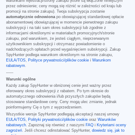
warunkami rejestracji/strony zakupu (które są włączone niniejszym
przez odniesienie; ceny mogą się różnić w zależności od kraju lub
promocji na stronie zakupu). Twoja subskrypcja zostanie
automatycznie odnowiona
po obowiązującej standardowej opłacie
abonamentowej obowiązującej w momencie pierwotnego zakupu
subskrypcji i na taki sam okres subskrypcji lub zgodnie z
informacjami określonymi w materiałach promocyjnych/stronie
zakupu, pod warunkiem, że jesteś ciągłym, nieprzerwanym
użytkownikiem subskrypcji i otrzymasz powiadomienie o
nadchodzących opłatach przed wygaśnięciem subskrypcji. Zakup
SpyHunter podlega warunkom określonym na stronie zakupu,
EULA/TOS
,
Polityce prywatności/plików cookie
i
Warunkom
rabatowym
.
------
Warunki ogólne
Każdy zakup SpyHunter w obniżonej cenie jest ważny przez
oferowany okres subskrypcji z rabatem. Po tym okresie do
automatycznego odnowienia i/lub przyszłych zakupów będą
stosowane standardowe ceny. Ceny mogą ulec zmianie, jednak
poinformujemy Cię o tym z wyprzedzeniem.
Wszystkie wersje SpyHunter podlegają akceptacji naszej umowy
EULA/TOS
,
Polityki prywatności/plików cookie
oraz
Warunków
rabatowych
. Zapoznaj się również z naszymi
FAQ
i
Kryteriami oceny
zagrożeń
. Jeśli chcesz odinstalować SpyHunter,
dowiedz się, jak to