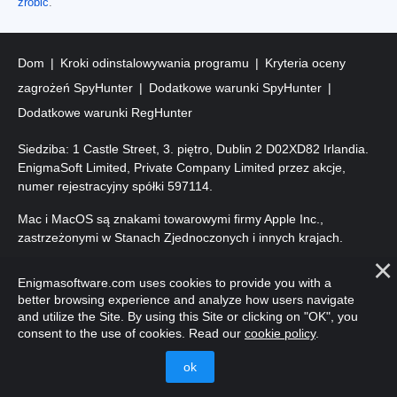
zrobić
.
Dom
Kroki odinstalowywania programu
Kryteria oceny
zagrożeń SpyHunter
Dodatkowe warunki SpyHunter
Dodatkowe warunki RegHunter
Siedziba: 1 Castle Street, 3. piętro, Dublin 2 D02XD82 Irlandia.
EnigmaSoft Limited, Private Company Limited przez akcje,
numer rejestracyjny spółki 597114.
Mac i MacOS są znakami towarowymi firmy Apple Inc.,
zastrzeżonymi w Stanach Zjednoczonych i innych krajach.
Prawa autorskie 2016-
2026
. EnigmaSoft Ltd. Wszelkie prawa
Enigmasoftware.com uses cookies to provide you with a
zastrzeżone.
better browsing experience and analyze how users navigate
and utilize the Site. By using this Site or clicking on "OK", you
consent to the use of cookies. Read our
cookie policy
.