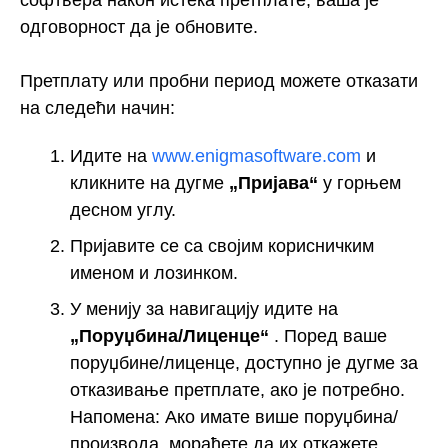
одговорност да је обновите.
Претплату или пробни период можете отказати
на следећи начин:
Идите на
www.enigmasoftware.com
и
кликните на дугме
„Пријава“
у горњем
десном углу.
Пријавите се са својим корисничким
именом и лозинком.
У менију за навигацију идите на
„Поруџбина/Лиценце“
. Поред ваше
поруџбине/лиценце, доступно је дугме за
отказивање претплате, ако је потребно.
Напомена: Ако имате више поруџбина/
производа, мораћете да их откажете