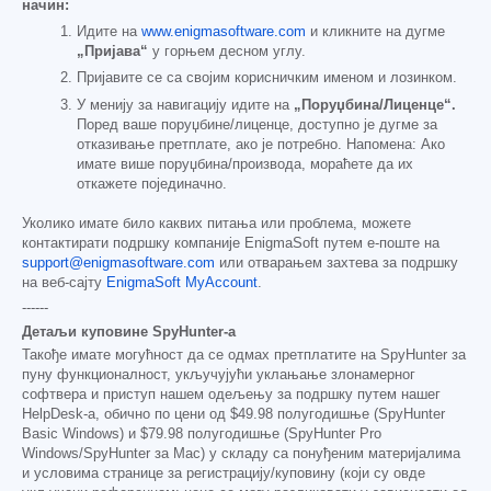
начин:
Идите на
www.enigmasoftware.com
и кликните на дугме
„Пријава“
у горњем десном углу.
Пријавите се са својим корисничким именом и лозинком.
У менију за навигацију идите на
„Поруџбина/Лиценце“.
Поред ваше поруџбине/лиценце, доступно је дугме за
отказивање претплате, ако је потребно. Напомена: Ако
имате више поруџбина/производа, мораћете да их
откажете појединачно.
Уколико имате било каквих питања или проблема, можете
контактирати подршку компаније EnigmaSoft путем е-поште на
support@enigmasoftware.com
или отварањем захтева за подршку
на веб-сајту
EnigmaSoft MyAccount
.
------
Детаљи куповине SpyHunter-а
Такође имате могућност да се одмах претплатите на SpyHunter за
пуну функционалност, укључујући уклањање злонамерног
софтвера и приступ нашем одељењу за подршку путем нашег
HelpDesk-а, обично по цени од
$49.98
полугодишње (SpyHunter
Basic Windows) и
$79.98
полугодишње (SpyHunter Pro
Windows/SpyHunter за Mac) у складу са понуђеним материјалима
и условима странице за регистрацију/куповину (који су овде