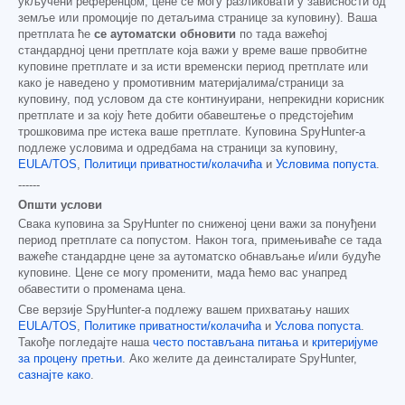
укључени референцом; цене се могу разликовати у зависности од
земље или промоције по детаљима странице за куповину). Ваша
претплата ће
се аутоматски обновити
по тада важећој
стандардној цени претплате која важи у време ваше првобитне
куповине претплате и за исти временски период претплате или
како је наведено у промотивним материјалима/страници за
куповину, под условом да сте континуирани, непрекидни корисник
претплате и за коју ћете добити обавештење о предстојећим
трошковима пре истека ваше претплате. Куповина SpyHunter-а
подлеже условима и одредбама на страници за куповину,
EULA/TOS
,
Политици приватности/колачића
и
Условима попуста
.
------
Општи услови
Свака куповина за SpyHunter по сниженој цени важи за понуђени
период претплате са попустом. Након тога, примењиваће се тада
важеће стандардне цене за аутоматско обнављање и/или будуће
куповине. Цене се могу променити, мада ћемо вас унапред
обавестити о променама цена.
Све верзије SpyHunter-а подлежу вашем прихватању наших
EULA/TOS
,
Политике приватности/колачића
и
Услова попуста
.
Такође погледајте наша
често постављана питања
и
критеријуме
за процену претњи
. Ако желите да деинсталирате SpyHunter,
сазнајте како
.