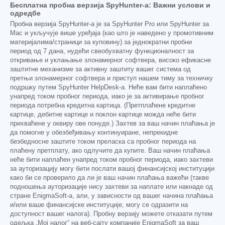
Бесплатна пробна верзија SpyHunter-а: Важни услови и
одредбе
Пробна верзија SpyHunter-а је за SpyHunter Pro или SpyHunter за
Mac и укључује више уређаја (као што је наведено у промотивним
материјалима/страници за куповину) за једнократни пробни
период од 7 дана, нудећи свеобухватну функционалност за
откривање и уклањање злонамерног софтвера, високо ефикасне
заштитне механизме за активну заштиту вашег система од
претњи злонамерног софтвера и приступ нашем тиму за техничку
подршку путем SpyHunter HelpDesk-а. Неће вам бити наплаћено
унапред током пробног периода, иако је за активирање пробног
периода потребна кредитна картица. (Претплаћене кредитне
картице, дебитне картице и поклон картице можда неће бити
прихваћене у оквиру ове понуде.) Захтев за ваш начин плаћања је
да помогне у обезбеђивању континуиране, непрекидне
безбедносне заштите током преласка са пробног периода на
плаћену претплату, ако одлучите да купите. Ваш начин плаћања
неће бити наплаћен унапред током пробног периода, иако захтеви
за ауторизацију могу бити послати вашој финансијској институцији
како би се проверило да ли је ваш начин плаћања важећи (такве
подношења ауторизације нису захтеви за наплате или накнаде од
стране EnigmaSoft-а, али, у зависности од вашег начина плаћања
и/или ваше финансијске институције, могу се одразити на
доступност вашег налога). Пробну верзију можете отказати путем
одељка „Мој налог“ на веб-сајту компаније EnigmaSoft за ваш