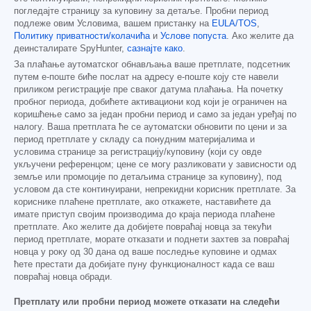
погледајте страницу за куповину за детаље. Пробни период
подлеже овим Условима, вашем пристанку на
EULA/TOS
,
Политику приватности/колачића
и
Услове попуста
. Ако желите да
деинсталирате SpyHunter,
сазнајте како
.
За плаћање аутоматског обнављања ваше претплате, подсетник
путем е-поште биће послат на адресу е-поште коју сте навели
приликом регистрације пре сваког датума плаћања. На почетку
пробног периода, добићете активациони код који је ограничен на
коришћење само за један пробни период и само за један уређај по
налогу. Ваша претплата ће се аутоматски обновити по цени и за
период претплате у складу са понудним материјалима и
условима странице за регистрацију/куповину (који су овде
укључени референцом; цене се могу разликовати у зависности од
земље или промоције по детаљима странице за куповину), под
условом да сте континуирани, непрекидни корисник претплате. За
кориснике плаћене претплате, ако откажете, наставићете да
имате приступ својим производима до краја периода плаћене
претплате. Ако желите да добијете повраћај новца за текући
период претплате, морате отказати и поднети захтев за повраћај
новца у року од 30 дана од ваше последње куповине и одмах
ћете престати да добијате пуну функционалност када се ваш
повраћај новца обради.
Претплату или пробни период можете отказати на следећи