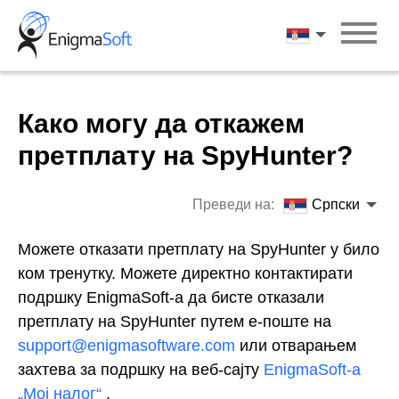
Skip
to
Српски
content
Како могу да откажем
претплату на SpyHunter?
Преведи на:
Српски
Можете отказати претплату на SpyHunter у било
ком тренутку. Можете директно контактирати
подршку EnigmaSoft-а да бисте отказали
претплату на SpyHunter путем е-поште на
support@enigmasoftware.com
или отварањем
захтева за подршку на веб-сајту
EnigmaSoft-а
„Мој налог“
.