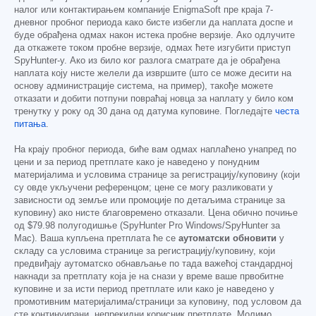
налог или контактирањем компаније EnigmaSoft пре краја 7-
дневног пробног периода како бисте избегли да наплата доспе и
буде обрађена одмах након истека пробне верзије. Ако одлучите
да откажете током пробне верзије, одмах ћете изгубити приступ
SpyHunter-у. Ако из било ког разлога сматрате да је обрађена
наплата коју нисте желели да извршите (што се може десити на
основу администрације система, на пример), такође можете
отказати и добити потпуни повраћај новца за наплату у било ком
тренутку у року од 30 дана од датума куповине. Погледајте
честа
питања
.
На крају пробног периода, биће вам одмах наплаћено унапред по
цени и за период претплате како је наведено у понудним
материјалима и условима странице за регистрацију/куповину (који
су овде укључени референцом; цене се могу разликовати у
зависности од земље или промоције по детаљима странице за
куповину) ако нисте благовремено отказали. Цена обично почиње
од
$79.98
полугодишње (SpyHunter Pro Windows/SpyHunter за
Mac). Ваша купљена претплата ће се
аутоматски обновити
у
складу са условима странице за регистрацију/куповину, који
предвиђају аутоматско обнављање по тада важећој стандардној
накнади за претплату која је на снази у време ваше првобитне
куповине и за исти период претплате или како је наведено у
промотивним материјалима/страници за куповину, под условом да
сте континуирани, непрекидни корисник претплате. Молимо