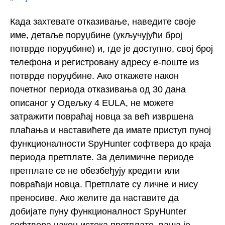
Када захтевате отказивање, наведите своје
име, детаље поруџбине (укључујући број
потврде поруџбине) и, где је доступно, свој број
телефона и регистровану адресу е-поште из
потврде поруџбине. Ако откажете након
почетног периода отказивања од 30 дана
описаног у Одељку 4 EULA, не можете
затражити повраћај новца за већ извршена
плаћања и наставићете да имате приступ пуној
функционалности SpyHunter софтвера до краја
периода претплате. За делимичне периоде
претплате се не обезбеђују кредити или
повраћаји новца. Претплате су личне и нису
преносиве. Ако желите да наставите да
добијате пуну функционалност SpyHunter
софтвера након истека претплате, ваша је