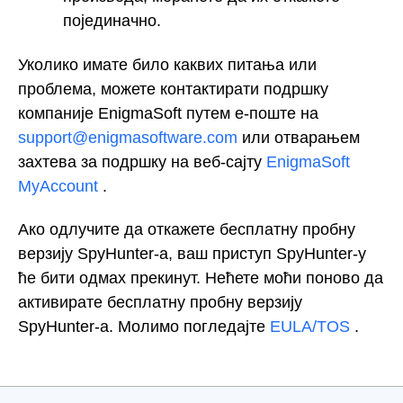
појединачно.
Уколико имате било каквих питања или
проблема, можете контактирати подршку
компаније EnigmaSoft путем е-поште на
support@enigmasoftware.com
или отварањем
захтева за подршку на веб-сајту
EnigmaSoft
MyAccount
.
Ако одлучите да откажете бесплатну пробну
верзију SpyHunter-а, ваш приступ SpyHunter-у
ће бити одмах прекинут. Нећете моћи поново да
активирате бесплатну пробну верзију
SpyHunter-а. Молимо погледајте
EULA/TOS
.