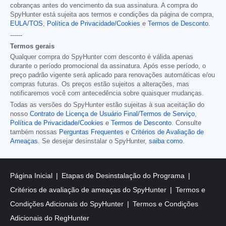
cobranças antes do vencimento da sua assinatura. A compra do
SpyHunter está sujeita aos termos e condições da página de compra,
EULA/TOS
,
Política de Privacidade/Cookies
e
Termos de Desconto
.
------
Termos gerais
Qualquer compra do SpyHunter com desconto é válida apenas
durante o período promocional da assinatura. Após esse período, o
preço padrão vigente será aplicado para renovações automáticas e/ou
compras futuras. Os preços estão sujeitos a alterações, mas
notificaremos você com antecedência sobre quaisquer mudanças.
Todas as versões do SpyHunter estão sujeitas à sua aceitação do
nosso
Contrato de Licença de Usuário Final/Termos de Serviço
,
Política de Privacidade/Cookies
e
Termos de Desconto
. Consulte
também nossas
Perguntas Frequentes
e
Critérios de Avaliação de
Ameaças
. Se desejar desinstalar o SpyHunter,
saiba como
.
Página Inicial
Etapas de Desinstalação do Programa
Critérios de avaliação de ameaças do SpyHunter
Termos e
Condições Adicionais do SpyHunter
Termos e Condições
Adicionais do RegHunter