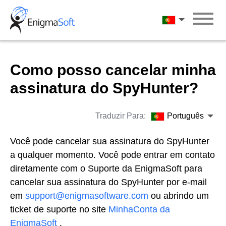
Skip
to
Português
content
Como posso cancelar minha
assinatura do SpyHunter?
Traduzir Para:
Português
Você pode cancelar sua assinatura do SpyHunter
a qualquer momento. Você pode entrar em contato
diretamente com o Suporte da EnigmaSoft para
cancelar sua assinatura do SpyHunter por e-mail
em
support@enigmasoftware.com
ou abrindo um
ticket de suporte no site
MinhaConta da
EnigmaSoft
.