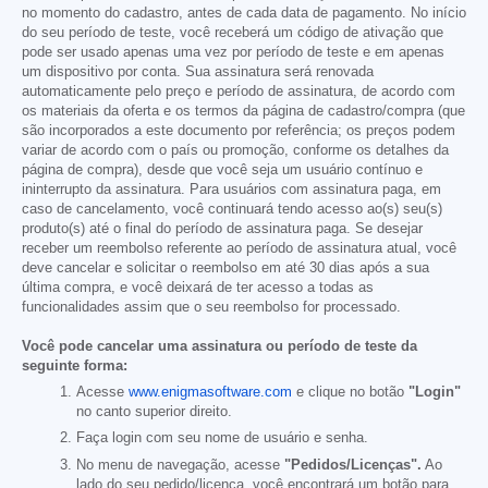
no momento do cadastro, antes de cada data de pagamento. No início
do seu período de teste, você receberá um código de ativação que
pode ser usado apenas uma vez por período de teste e em apenas
um dispositivo por conta. Sua assinatura será renovada
automaticamente pelo preço e período de assinatura, de acordo com
os materiais da oferta e os termos da página de cadastro/compra (que
são incorporados a este documento por referência; os preços podem
variar de acordo com o país ou promoção, conforme os detalhes da
página de compra), desde que você seja um usuário contínuo e
ininterrupto da assinatura. Para usuários com assinatura paga, em
caso de cancelamento, você continuará tendo acesso ao(s) seu(s)
produto(s) até o final do período de assinatura paga. Se desejar
receber um reembolso referente ao período de assinatura atual, você
deve cancelar e solicitar o reembolso em até 30 dias após a sua
última compra, e você deixará de ter acesso a todas as
funcionalidades assim que o seu reembolso for processado.
Você pode cancelar uma assinatura ou período de teste da
seguinte forma:
Acesse
www.enigmasoftware.com
e clique no botão
"Login"
no canto superior direito.
Faça login com seu nome de usuário e senha.
No menu de navegação, acesse
"Pedidos/Licenças".
Ao
lado do seu pedido/licença, você encontrará um botão para