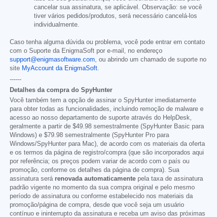
cancelar sua assinatura, se aplicável. Observação: se você
tiver vários pedidos/produtos, será necessário cancelá-los
individualmente.
Caso tenha alguma dúvida ou problema, você pode entrar em contato
com o Suporte da EnigmaSoft por e-mail, no endereço
support@enigmasoftware.com
, ou abrindo um chamado de suporte no
site
MyAccount da EnigmaSoft
.
------
Detalhes da compra do SpyHunter
Você também tem a opção de assinar o SpyHunter imediatamente
para obter todas as funcionalidades, incluindo remoção de malware e
acesso ao nosso departamento de suporte através do HelpDesk,
geralmente a partir de
$49.98
semestralmente (SpyHunter Basic para
Windows) e
$79.98
semestralmente (SpyHunter Pro para
Windows/SpyHunter para Mac), de acordo com os materiais da oferta
e os termos da página de registro/compra (que são incorporados aqui
por referência; os preços podem variar de acordo com o país ou
promoção, conforme os detalhes da página de compra). Sua
assinatura será
renovada automaticamente
pela taxa de assinatura
padrão vigente no momento da sua compra original e pelo mesmo
período de assinatura ou conforme estabelecido nos materiais da
promoção/página de compra, desde que você seja um usuário
contínuo e ininterrupto da assinatura e receba um aviso das próximas