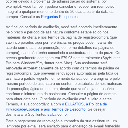
ocorrer devido a problemas de administração do sistema, por
exemplo), você também poderá cancelar e receber um reembolso
integral a qualquer momento dentro de 30 dias a partir da data da
compra. Consulte as
Perguntas Frequentes
.
Ao final do período de avaliação, você será cobrado imediatamente
pelo preço e período de assinatura conforme estabelecido nos
materiais da oferta e nos termos da página de registro/compra (que
são incorporados aqui por referência; os preços podem variar de
acordo com o país ou promoção, conforme detalhes na página de
compra), caso não tenha cancelado a assinatura dentro do prazo. Os
preços geralmente começam em
$79.98
semestralmente (SpyHunter
Pro para Windows/SpyHunter para Mac). Sua assinatura será
renovada automaticamente
de acordo com os termos da página de
registro/compra, que preveem renovações automáticas pela taxa de
assinatura padrão vigente no momento da sua compra original e pelo
mesmo período de assinatura ou conforme estabelecido nos materiais
da promoção/página de compra, desde que você seja um usuário
contínuo e ininterrupto da assinatura. Consulte a página de compra
para obter detalhes. O período de avaliação está sujeito a estes
Termos, à sua concordância com
o EULA/TOS
,
à Política de
Privacidade/Cookies
e
aos Termos de Desconto
. Se desejar
desinstalar o SpyHunter,
saiba como
.
Para o pagamento da renovação automática da sua assinatura, um
lembrete por e-mail será enviado para o endereço de e-mail fornecido