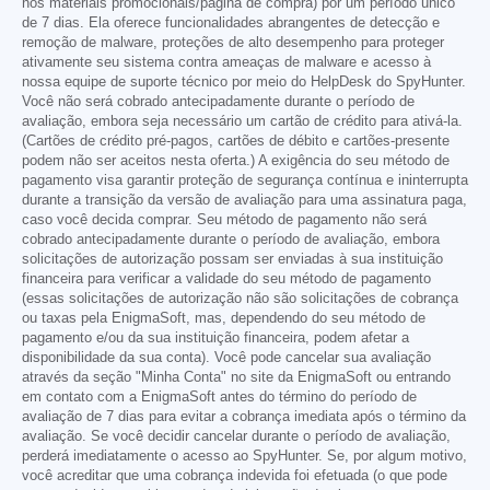
nos materiais promocionais/página de compra) por um período único
de 7 dias. Ela oferece funcionalidades abrangentes de detecção e
remoção de malware, proteções de alto desempenho para proteger
ativamente seu sistema contra ameaças de malware e acesso à
nossa equipe de suporte técnico por meio do HelpDesk do SpyHunter.
Você não será cobrado antecipadamente durante o período de
avaliação, embora seja necessário um cartão de crédito para ativá-la.
(Cartões de crédito pré-pagos, cartões de débito e cartões-presente
podem não ser aceitos nesta oferta.) A exigência do seu método de
pagamento visa garantir proteção de segurança contínua e ininterrupta
durante a transição da versão de avaliação para uma assinatura paga,
caso você decida comprar. Seu método de pagamento não será
cobrado antecipadamente durante o período de avaliação, embora
solicitações de autorização possam ser enviadas à sua instituição
financeira para verificar a validade do seu método de pagamento
(essas solicitações de autorização não são solicitações de cobrança
ou taxas pela EnigmaSoft, mas, dependendo do seu método de
pagamento e/ou da sua instituição financeira, podem afetar a
disponibilidade da sua conta). Você pode cancelar sua avaliação
através da seção "Minha Conta" no site da EnigmaSoft ou entrando
em contato com a EnigmaSoft antes do término do período de
avaliação de 7 dias para evitar a cobrança imediata após o término da
avaliação. Se você decidir cancelar durante o período de avaliação,
perderá imediatamente o acesso ao SpyHunter. Se, por algum motivo,
você acreditar que uma cobrança indevida foi efetuada (o que pode